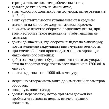
термодатчик не покажет рабочее значение;
дозатор должен быть на максимуме,
винт холостого хода закручен до упора, далее отвернуть
на 3 об.;
винт чувствительности устанавливают в среднем
значении на холостом ходу на газовом горючем;
снижать количество оборотов вращением винта, при
этом настроить такое положение, чтобы машина не
заглохла;
дойти до значения, где обороты выйдут по максимуму,
потом медленно закручивать винт чувствительности;
при смене оборотов производится корректировка до
максимального значения;
добиться, когда винт будет завинчен почти до упора, а
авто на холостом ходу показывает значение в 1200 об. в
минуту;
снижать до значения 1000 об. в минуту.
медленно отворачивать винт, до изменений параметров
оборотов;
повернуть опять назад;
сделать перегазовку, мотор при этом должен без
проблем чувствовать педаль, иначе операцию
повторить.