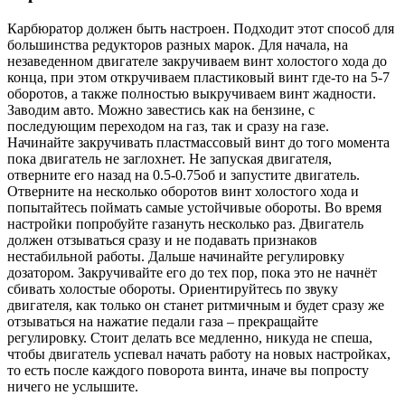
Карбюратор должен быть настроен. Подходит этот способ для
большинства редукторов разных марок. Для начала, на
незаведенном двигателе закручиваем винт холостого хода до
конца, при этом откручиваем пластиковый винт где-то на 5-7
оборотов, а также полностью выкручиваем винт жадности.
Заводим авто. Можно завестись как на бензине, с
последующим переходом на газ, так и сразу на газе.
Начинайте закручивать пластмассовый винт до того момента
пока двигатель не заглохнет. Не запуская двигателя,
отверните его назад на 0.5-0.75об и запустите двигатель.
Отверните на несколько оборотов винт холостого хода и
попытайтесь поймать самые устойчивые обороты. Во время
настройки попробуйте газануть несколько раз. Двигатель
должен отзываться сразу и не подавать признаков
нестабильной работы. Дальше начинайте регулировку
дозатором. Закручивайте его до тех пор, пока это не начнёт
сбивать холостые обороты. Ориентируйтесь по звуку
двигателя, как только он станет ритмичным и будет сразу же
отзываться на нажатие педали газа – прекращайте
регулировку. Стоит делать все медленно, никуда не спеша,
чтобы двигатель успевал начать работу на новых настройках,
то есть после каждого поворота винта, иначе вы попросту
ничего не услышите.