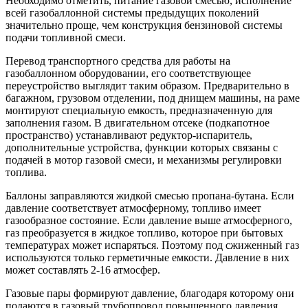
Необходимо отметить, питание газовой смесью, исполнение
всей газобаллонной системы предыдущих поколений
значительно проще, чем конструкция бензиновой системы
подачи топливной смеси.
Перевод транспортного средства для работы на
газобаллонном оборудовании, его соответствующее
переустройство выглядит таким образом. Предварительно в
багажном, грузовом отделении, под днищем машины, на раме
монтируют специальную емкость, предназначенную для
заполнения газом. В двигательном отсеке (подкапотное
пространство) устанавливают редуктор-испаритель,
дополнительные устройства, функции которых связаны с
подачей в мотор газовой смеси, и механизмы регулировки
топлива.
Баллоны заправляются жидкой смесью пропана-бутана. Если
давление соответствует атмосферному, топливо имеет
газообразное состояние. Если давление выше атмосферного,
газ преобразуется в жидкое топливо, которое при бытовых
температурах может испаряться. Поэтому под сжиженный газ
используются только герметичные емкости. Давление в них
может составлять 2-16 атмосфер.
Газовые пары формируют давление, благодаря которому они
подаются в газовый трубопровод повышенного давления.