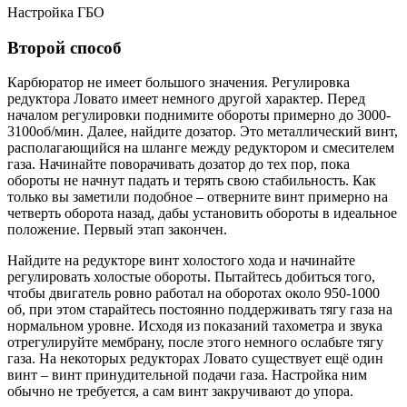
Настройка ГБО
Второй способ
Карбюратор не имеет большого значения. Регулировка
редуктора Ловато имеет немного другой характер. Перед
началом регулировки поднимите обороты примерно до 3000-
3100об/мин. Далее, найдите дозатор. Это металлический винт,
располагающийся на шланге между редуктором и смесителем
газа. Начинайте поворачивать дозатор до тех пор, пока
обороты не начнут падать и терять свою стабильность. Как
только вы заметили подобное – отверните винт примерно на
четверть оборота назад, дабы установить обороты в идеальное
положение. Первый этап закончен.
Найдите на редукторе винт холостого хода и начинайте
регулировать холостые обороты. Пытайтесь добиться того,
чтобы двигатель ровно работал на оборотах около 950-1000
об, при этом старайтесь постоянно поддерживать тягу газа на
нормальном уровне. Исходя из показаний тахометра и звука
отрегулируйте мембрану, после этого немного ослабьте тягу
газа. На некоторых редукторах Ловато существует ещё один
винт – винт принудительной подачи газа. Настройка ним
обычно не требуется, а сам винт закручивают до упора.