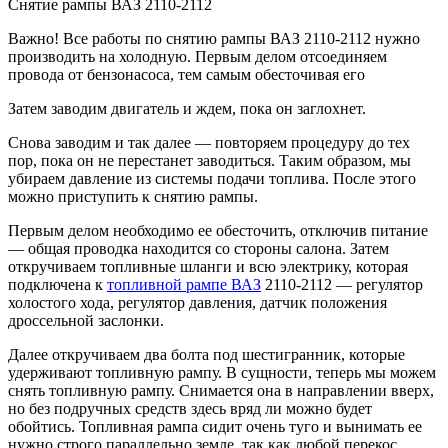
Снятие рампы ВАЗ 2110-2112
Важно! Все работы по снятию рампы ВАЗ 2110-2112 нужно
производить на холодную. Первым делом отсоединяем
провода от бензонасоса, тем самым обесточивая его
Затем заводим двигатель и ждем, пока он заглохнет.
Снова заводим и так далее — повторяем процедуру до тех
пор, пока он не перестанет заводиться. Таким образом, мы
убираем давление из системы подачи топлива. После этого
можно приступить к снятию рампы.
Первым делом необходимо ее обесточить, отключив питание
— общая проводка находится со стороны салона. Затем
откручиваем топливные шланги и всю электрику, которая
подключена к
топливной рампе ВАЗ
2110-2112 — регулятор
холостого хода, регулятор давления, датчик положения
дроссельной заслонки.
Далее откручиваем два болта под шестигранник, которые
удерживают топливную рампу. В сущности, теперь мы можем
снять топливную рампу. Снимается она в направлении вверх,
но без подручных средств здесь вряд ли можно будет
обойтись. Топливная рампа сидит очень туго и вынимать ее
нужно строго параллельно земле, так как любой перекос