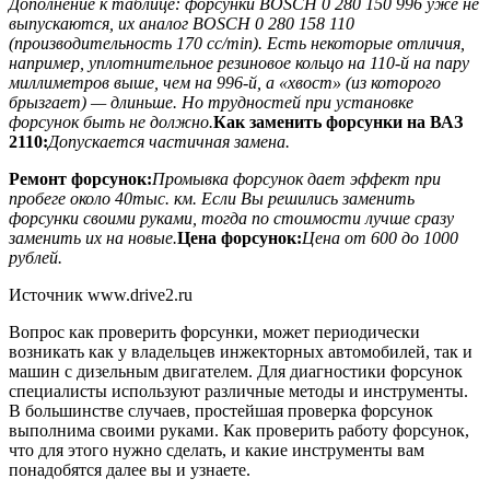
Дополнение к таблице: форсунки BOSCH 0 280 150 996 уже не
выпускаются, их аналог BOSCH 0 280 158 110
(производительность 170 сс/min). Есть некоторые отличия,
например, уплотнительное резиновое кольцо на 110-й на пару
миллиметров выше, чем на 996-й, а «хвост» (из которого
брызгает) — длиньше. Но трудностей при установке
форсунок быть не должно.
Как заменить форсунки на ВАЗ
2110:
Допускается частичная замена.
Ремонт форсунок:
Промывка форсунок дает эффект при
пробеге около 40тыс. км. Если Вы решились заменить
форсунки своими руками, тогда по стоимости лучше сразу
заменить их на новые.
Цена форсунок:
Цена от 600 до 1000
рублей.
Источник www.drive2.ru
Вопрос как проверить форсунки, может периодически
возникать как у владельцев инжекторных автомобилей, так и
машин с дизельным двигателем. Для диагностики форсунок
специалисты используют различные методы и инструменты.
В большинстве случаев, простейшая проверка форсунок
выполнима своими руками. Как проверить работу форсунок,
что для этого нужно сделать, и какие инструменты вам
понадобятся далее вы и узнаете.