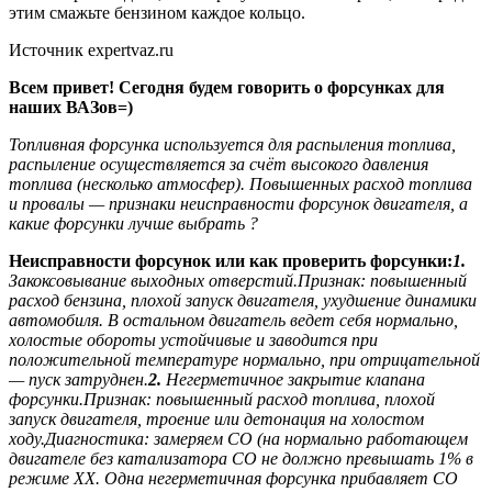
этим смажьте бензином каждое кольцо.
Источник expertvaz.ru
Всем привет! Сегодня будем говорить о форсунках для
наших ВАЗов=)
Топливная форсунка используется для распыления топлива,
распыление осуществляется за счёт высокого давления
топлива (несколько атмосфер). Повышенных расход топлива
и провалы — признаки неисправности форсунок двигателя, а
какие форсунки лучше выбрать ?
Неисправности форсунок или как проверить форсунки:
1.
Закоксовывание выходных отверстий.Признак: повышенный
расход бензина, плохой запуск двигателя, ухудшение динамики
автомобиля. В остальном двигатель ведет себя нормально,
холостые обороты устойчивые и заводится при
положительной температуре нормально, при отрицательной
— пуск затруднен.
2.
Негерметичное закрытие клапана
форсунки.Признак: повышенный расход топлива, плохой
запуск двигателя, троение или детонация на холостом
ходу.Диагностика: замеряем СО (на нормально работающем
двигателе без катализатора СО не должно превышать 1% в
режиме ХХ. Одна негерметичная форсунка прибавляет СО