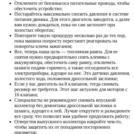
Отключите от бензонасоса питательные провода, чтобы
обесточить устройство;
Постарайтесь максимально снизить давление в системе
питания движка. Для этого двигатель заводится, а далее
вам нужно дождаться, пока он сам заглохнет при
холостых оборотах;
Повторите такую процедуру несколько раз до тех пор,
пока машина попросту перестанет реагировать на
повороты ключа зажигания;
Все, теперь наша цель — топливная рампа. Для ее
снятия нужно предварительно снять клеммы с
аккумулятора, обесточить саму рампу, отключить
шланги подачи горючего, а также отсоединить все
электроприборы, идущие на нее. Это датчики давления,
холостого хода, положения дроссельной заслонки;
Если у вас двигатель на 8 клапанов, тогда снимать
ресивер не требуется. Этот шаг актуален для моторов с
16 клапана;
Специалисты не рекомендуют снимать впускной
коллектор без демонтажа дроссельной заслонки и
шланга, идущего к ней. Лучше открутите и разъедините
все сразу, что позволит вам удобнее продолжить работу;
Отверстия выпускного коллектора накройте чем-то,
чтобы защитить их от попадания посторонних
предметов;