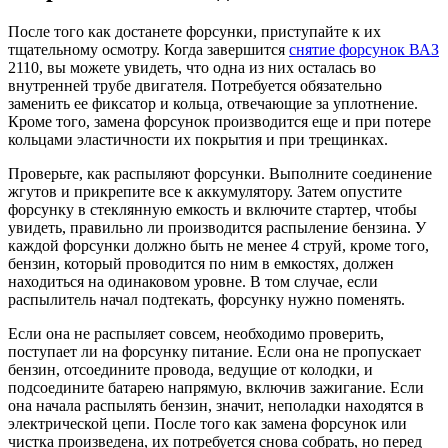
После того как достанете форсунки, приступайте к их
тщательному осмотру. Когда завершится
снятие форсунок ВАЗ
2110, вы можете увидеть, что одна из них осталась во
внутренней трубе двигателя. Потребуется обязательно
заменить ее фиксатор и кольца, отвечающие за уплотнение.
Кроме того, замена форсунок производится еще и при потере
кольцами эластичности их покрытия и при трещинках.
Проверьте, как распыляют форсунки. Выполните соединение
жгутов и прикрепите все к аккумулятору. Затем опустите
форсунку в стеклянную емкость и включите стартер, чтобы
увидеть, правильно ли производится распыление бензина. У
каждой форсунки должно быть не менее 4 струй, кроме того,
бензин, который проводится по ним в емкостях, должен
находиться на одинаковом уровне. В том случае, если
распылитель начал подтекать, форсунку нужно поменять.
Если она не распыляет совсем, необходимо проверить,
поступает ли на форсунку питание. Если она не пропускает
бензин, отсоедините провода, ведущие от колодки, и
подсоедините батарею напрямую, включив зажигание. Если
она начала распылять бензин, значит, неполадки находятся в
электрической цепи. После того как замена форсунок или
чистка произведена, их потребуется снова собрать, но перед