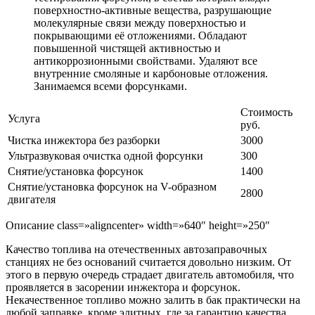
поверхностно-активные вещества, разрушающие
молекулярные связи между поверхностью и
покрывающими её отложениями. Обладают
повышенной чистящей активностью и
антикоррозионными свойствами. Удаляют все
внутренние смоляные и карбоновые отложения.
Занимаемся всеми форсунками.
Стоимость
Услуга
руб.
Чистка инжектора без разборки
3000
Ультразвуковая очистка одной форсунки
300
Снятие/установка форсунок
1400
Снятие/установка форсунок на V-образном
2800
двигателя
Описание class=»aligncenter» width=»640″ height=»250″
Качество топлива на отечественных автозаправочных
станциях не без оснований считается довольно низким. От
этого в первую очередь страдает двигатель автомобиля, что
проявляется в засорении инжектора и форсунок.
Некачественное топливо можно залить в бак практически на
любой заправке, кроме элитных, где за гарантию качества