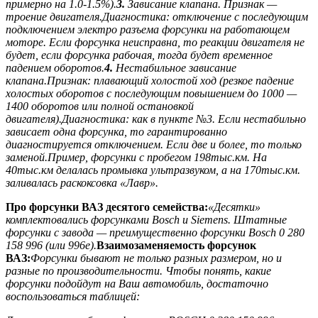
примерно на 1.0-1.5%).
3.
Зависание клапана.
Признак —
троение двигателя.Диагностика: отключение с последующим
подключением электро разъема форсунки на работающем
моторе. Если форсунка неисправна, то реакции двигателя не
будет, если форсунка рабочая, тогда будет временное
падением оборотов.
4.
Нестабильное зависание
клапана.Признак: плавающий холостой ход (резкое падение
холостых оборотов с последующим повышением до 1000 —
1400 оборотов или полной остановкой
двигателя).Диагностика: как в пункте №3. Если нестабильно
зависает одна форсунка, то гарантированно
диагностируется отключением. Если две и более, то только
заменой.Пример, форсунки с пробегом 198тыс.км. На
40тыс.км делалась промывка ультразвуком, а на 170тыс.км.
заливалась раскоксовка «Лавр».
Про форсунки ВАЗ десятого семейства:
«Десятки»
комплектовались форсунками Bosch и Siemens. Штатные
форсунки с завода — преимущественно форсунки Bosch 0 280
158 996 (или 996е).
Взаимозаменяемость форсунок
ВАЗ:
Форсунки бывают не только разных размером, но и
разные по производительности. Чтобы понять, какие
форсунки подойдут на Ваш автомобиль, достаточно
воспользоваться таблицей: