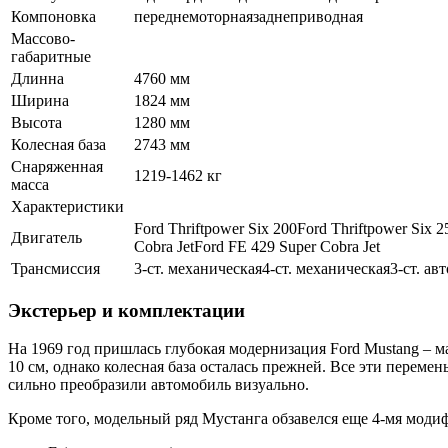
Компоновка
переднемоторнаязаднеприводная
Массово-
габаритные
Длинна
4760 мм
Ширина
1824 мм
Высота
1280 мм
Колесная база
2743 мм
Снаряженная
1219-1462 кг
масса
Характеристики
Ford Thriftpower Six 200Ford Thriftpower Si
Двигатель
Cobra JetFord FE 429 Super Cobra Jet
Трансмиссия
3-ст. механическая4-ст. механическая3-ст. ав
Экстерьер и комплектации
На 1969 год пришлась глубокая модернизация Ford Mustang – ма
10 см, однако колесная база осталась прежней. Все эти переме
сильно преобразили автомобиль визуально.
Кроме того, модельный ряд Мустанга обзавелся еще 4-мя моди