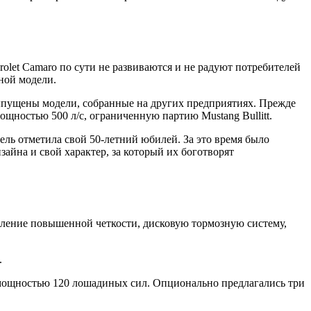
rolet Camaro по сути не развиваются и не радуют потребителей
ной модели.
выпущены модели, собранные на других предприятиях. Прежде
щностью 500 л/с, ограниченную партию Mustang Bullitt.
дель отметила свой 50-летний юбилей. За это время было
айна и свой характер, за который их боготворят
вление повышенной четкости, дисковую тормозную систему,
.
м мощностью 120 лошадиных сил. Опционально предлагались три