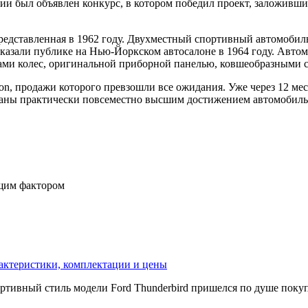
нии был объявлен конкурс, в котором победил проект, заложивши
редставленная в 1962 году. Двухместный спортивный автомобиль
оказали публике на Нью-Йоркском автосалоне в 1964 году. Авто
ками колес, оригинальной приборной панелью, ковшеобразными 
n, продажи которого превзошли все ожидания. Уже через 12 мес
знаны практически повсеместно высшим достижением автомобиль
ющим фактором
рактеристики, комплектации и цены
ортивный стиль модели Ford Thunderbird пришелся по душе поку