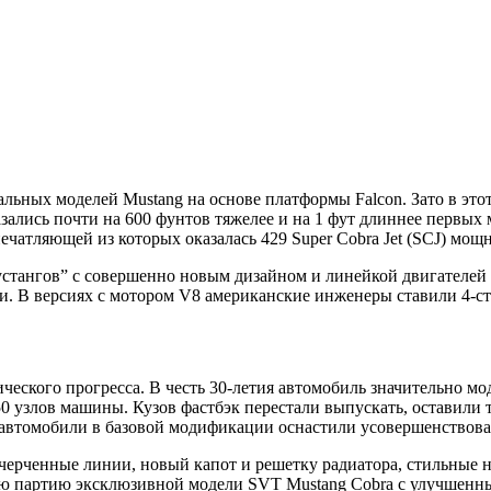
льных моделей Mustang на основе платформы Falcon. Зато в это
азались почти на 600 фунтов тяжелее и на 1 фут длиннее первы
чатляющей из которых оказалась 429 Super Cobra Jet (SCJ) мощн
мустангов” с совершенно новым дизайном и линейкой двигателе
и. В версиях с мотором V8 американские инженеры ставили 4-с
ического прогресса. В честь 30-летия автомобиль значительно м
0 узлов машины. Кузов фастбэк перестали выпускать, оставили 
 автомобили в базовой модификации оснастили усовершенство
очерченные линии, новый капот и решетку радиатора, стильные
ю партию эксклюзивной модели SVT Mustang Cobra с улучшенны