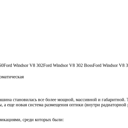
x 250Ford Windsor V8 302Ford Windsor V8 302 BossFord Windsor V8
томатическая
шина становилась все более мощной, массивной и габаритной. Та
ны, а еще новая система размещения оптики (внутри радиаторной
фикациями, среди которых были: