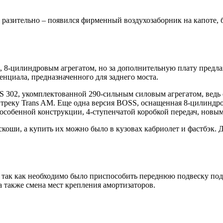
 разительно – появился фирменный воздухозаборник на капоте, 
8-цилиндровым агрегатом, но за дополнительную плату предлаг
нциала, предназначенного для заднего моста.
02, укомплектованной 290-сильным силовым агрегатом, ведь о
треку Trans AM. Еще одна версия BOSS, оснащенная 8-цилиндров
обенной конструкции, 4-ступенчатой коробкой передач, новым 
оши, а купить их можно было в кузовах кабриолет и фастбэк. Д
ак как необходимо было приспособить переднюю подвеску под с
 также смена мест крепления амортизаторов.