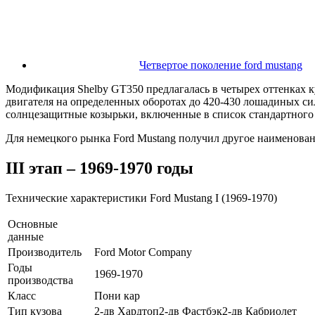
Четвертое поколение ford mustang
Модификация Shelby GT350 предлагалась в четырех оттенках к
двигателя на определенных оборотах до 420-430 лошадиных с
солнцезащитные козырьки, включенные в список стандартного
Для немецкого рынка Ford Mustang получил другое наименован
III этап – 1969-1970 годы
Технические характеристики Ford Mustang I (1969-1970)
Основные
данные
Производитель
Ford Motor Company
Годы
1969-1970
производства
Класс
Пони кар
Тип кузова
2-дв Хардтоп2-дв Фастбэк2-дв Кабриолет