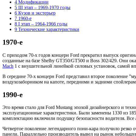
4 Модификации
5 III этап – 1969-1970 годы
6 Кузов и экстерьер
7 1960-e
8 I этап – 1964-1966 годы
9 Технические характеристики
1970-е
С приходом 70-х годов концерн Ford прекратил выпуск оригина
созданные на базе Shelby GT350/GT500 и Boss 302/429. Они ок
Mach
1 с внушительной линейкой силовых установок, самой впе
В середине 70-х концерн Ford представил второе поколение ”
воздухозаборником на капоте, передними и задними спойлерам
1990-е
Это время стало для Ford Mustang эпохой дизайнерского и техн
эксплуатационные характеристики. Были заменены 1330 из 185
комплектацию включили подушку безопасности водителя. Все
Четвертое поколение легендарного пони-кара получило резко 
панели. Параллельно производитель вывел на рынок небольшу