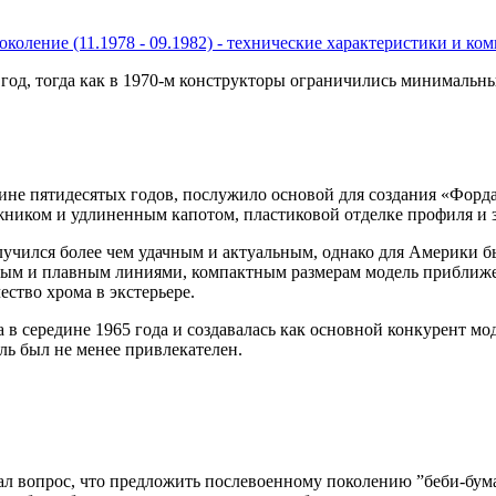
 поколение (11.1978 - 09.1982) - технические характеристики и к
 год, тогда как в 1970-м конструкторы ограничились минималь
дине пятидесятых годов, послужило основой для создания «Форда
жником и удлиненным капотом, пластиковой отделке профиля и з
олучился более чем удачным и актуальным, однако для Америки
тым и плавным линиями, компактным размерам модель приближен
ство хрома в экстерьере.
а в середине 1965 года и создавалась как основной конкурент мо
иль был не менее привлекателен.
ал вопрос, что предложить послевоенному поколению ”беби-бума