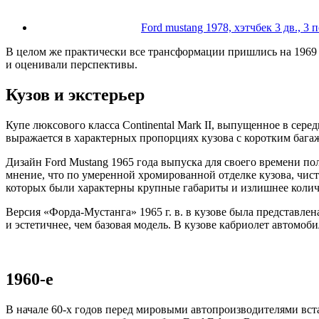
Ford mustang 1978, хэтчбек 3 дв., 3
В целом же практически все трансформации пришлись на 1969
и оценивали перспективы.
Кузов и экстерьер
Купе люксового класса Continental Mark II, выпущенное в сере
выражается в характерных пропорциях кузова с коротким бага
Дизайн Ford Mustang 1965 года выпуска для своего времени п
мнение, что по умеренной хромированной отделке кузова, чис
которых были характерны крупные габариты и излишнее количе
Версия «Форда-Мустанга» 1965 г. в. в кузове была представлен
и эстетичнее, чем базовая модель. В кузове кабриолет автомоб
1960-e
В начале 60-х годов перед мировыми автопроизводителями вст