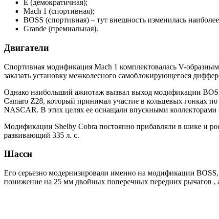
Е (демократичная);
Mach 1 (спортивная);
BOSS (спортивная) – тут внешность изменилась наиболее
Grande (премиальная).
Двигатели
Спортивная модификация Mach 1 комплектовалась V-образным, 
заказать установку межколесного самоблокирующегося диффере
Однако наибольший ажиотаж вызвал выход модификации BOSS 3
Camaro Z28, который принимал участие в кольцевых гонках по 
NASCAR. В этих целях ее оснащали впускными коллекторами ос
Модификации Shelby Cobra постоянно прибавляли в шике и роск
развивающий 335 л. с.
Шасси
Его серьезно модернизировали именно на модификации BOSS, т
понижение на 25 мм двойных поперечных передних рычагов , а