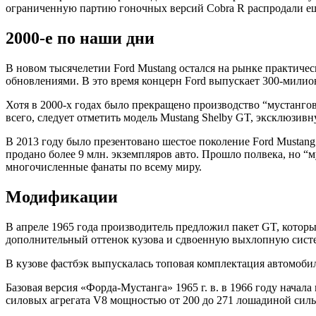
ограниченную партию гоночных версий Cobra R распродали еще
2000-е по наши дни
В новом тысячелетии Ford Mustang остался на рынке практическ
обновлениями. В это время концерн Ford выпускает 300-милио
Хотя в 2000-х годах было прекращено производство “мустанго
всего, следует отметить модель Mustang Shelby GT, эксклюзив
В 2013 году было презентовано шестое поколение Ford Mustang 
продано более 9 млн. экземпляров авто. Прошло полвека, но “
многочисленные фанаты по всему миру.
Модификации
В апреле 1965 года производитель предложил пакет GT, котор
дополнительный оттенок кузова и сдвоенную выхлопную систе
В кузове фастбэк выпускалась топовая комплектация автомоб
Базовая версия «Форда-Мустанга» 1965 г. в. в 1966 году нач
силовых агрегата V8 мощностью от 200 до 271 лошадиной сил