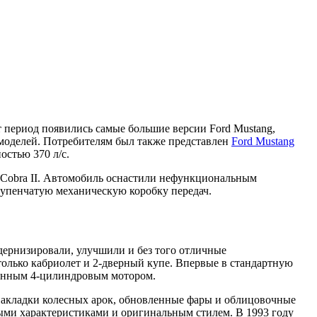
т период появились самые большие версии Ford Mustang,
х моделей. Потребителям был также представлен
Ford Mustang
остью 370 л/с.
й Cobra II. Автомобиль оснастили нефункциональным
тупенчатую механическую коробку передач.
одернизировали, улучшили и без того отличные
только кабриолет и 2-дверный купе. Впервые в стандартную
ванным 4-цилиндровым мотором.
 накладки колесных арок, обновленные фары и облицовочные
ми характеристиками и оригинальным стилем. В 1993 году