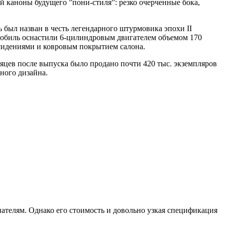
й каноны будущего ”пони-стиля”: резко очерченные бока,
 был назван в честь легендарного штурмовика эпохи II
мобиль оснастили 6-цилиндровым двигателем объемом 170
сидениями и ковровым покрытием салона.
яцев после выпуска было продано почти 420 тыс. экземпляров
ного дизайна.
пателям. Однако его стоимость и довольно узкая спецификация