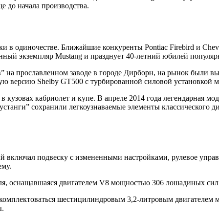
 до начала производства.
и в одиночестве. Ближайшие конкуренты Pontiac Firebird и Chev
нный экземпляр Mustang и празднует 40-летний юбилей популяр
в” на прославленном заводе в городе Дирборн, на рынок были 
ную версию Shelby GT500 с турбированной силовой установкой мо
в кузовах кабриолет и купе. В апреле 2014 года легендарная мо
мустанги” сохранили легкоузнаваемые элементы классического диз
ый включал подвеску с измененными настройками, рулевое упра
му.
иля, оснащавшаяся двигателем V8 мощностью 306 лошадиных сил
ала комплектоваться шестицилиндровым 3,2-литровым двигателе
ы.