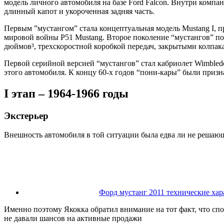
модель личного автомобиля на базе Ford Falcon. Внутри компа
длинный капот и укороченная задняя часть.
Первым ”мустангом” стала концептуальная модель Mustang I, п
мировой войны P51 Mustang. Второе поколение “мустангов” п
дюймов³, трехскоростной коробкой передач, закрытыми колпа
Первой серийной версией “мустангов” стал кабриолет Wimbledo
этого автомобиля. К концу 60-х годов “пони-кары” были при
I этап – 1964-1966 годы
Экстерьер
Внешность автомобиля в той ситуации была едва ли не реша
Форд мустанг 2011 технические ха
Именно поэтому Якокка обратил внимание на тот факт, что сп
не давали шансов на активные продажи