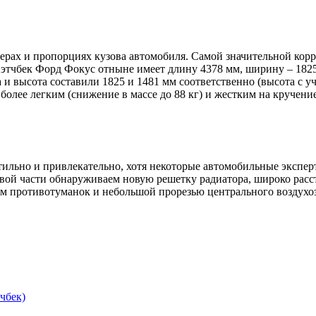
рах и пропорциях кузова автомобиля. Самой значительной коррек
этчбек Форд Фокус отныне имеет длину 4378 мм, ширину – 1825
 и высота составили 1825 и 1481 мм соответственно (высота с у
более легким (снижение в массе до 88 кг) и жестким на кручени
ильно и привлекательно, хотя некоторые автомобильные эксперт
вой части обнаруживаем новую решетку радиатора, широко расс
м противотуманок и небольшой прорезью центрального воздухо
тчбек)