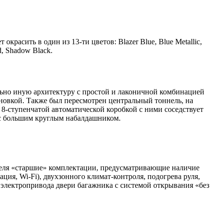
расить в один из 13-ти цветов: Blazer Blue, Blue Metallic,
ed, Shadow Black.
ьно иную архитектуру с простой и лаконичной комбинацией
новкой. Также был пересмотрен центральный тоннель, на
8-ступенчатой автоматической коробкой с ними соседствует
 с большим круглым набалдашником.
теля «старшие» комплектации, предусматривающие наличие
ция, Wi-Fi), двухзонного климат-контроля, подогрева руля,
электропривода двери багажника с системой открывания «без