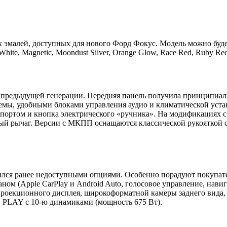
эмалей, доступных для нового Форд Фокус. Модель можно будет ок
en White, Magnetic, Moondust Silver, Orange Glow, Race Red, Ruby R
 предыдущей генерации. Передняя панель получила принципиал
емы, удобными блоками управления аудио и климатической уста
портом и кнопка электрического «ручника». На модификациях с 
ный рычаг. Версии с МКПП оснащаются классической рукояткой
нился ранее недоступными опциями. Особенно порадуют покупа
м (Apple CarPlay и Android Auto, голосовое управление, навига
роекционного дисплея, широкоформатной камеры заднего вида, 
 PLAY с 10-ю динамиками (мощность 675 Вт).