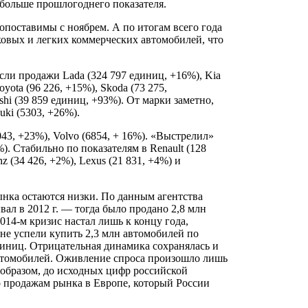
больше прошлогоднего показателя.
опоставимы с ноябрем. А по итогам всего года
ковых и легких коммерческих автомобилей, что
сли продажи Lada (324 797 единиц, +16%), Kia
yota (96 226, +15%), Skoda (73 275,
hi (39 859 единиц, +93%). От марки заметно,
uki (5303, +26%).
3, +23%), Volvo (6854, + 16%). «Выстрелил»
. Стабильно по показателям в Renault (128
nz (34 426, +2%), Lexus (21 831, +4%) и
нка остаются низки. По данным агентства
ал в 2012 г. — тогда было продано 2,8 млн
014-м кризис настал лишь к концу года,
не успели купить 2,3 млн автомобилей по
единиц. Отрицательная динамика сохранялась и
 автомобилей. Оживление спроса произошло лишь
м образом, до исходных цифр российской
по продажам рынка в Европе, который России