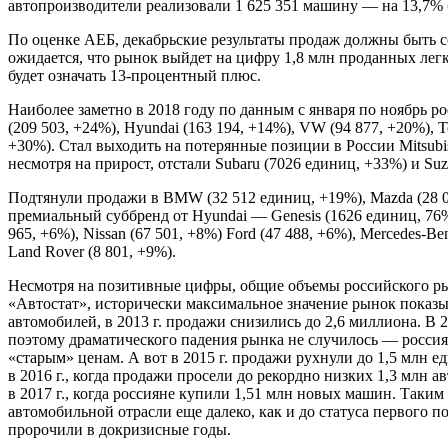
автопроизводители реализовали 1 625 351 машину — на 13,7% 
По оценке АЕБ, декабрьские результаты продаж должны быть с
ожидается, что рынок выйдет на цифру 1,8 млн проданных лег
будет означать 13-процентный плюс.
Наиболее заметно в 2018 году по данным с января по ноябрь ро
(209 503, +24%), Hyundai (163 194, +14%), VW (94 877, +20%), To
+30%). Стал выходить на потерянные позиции в России Mitsubis
несмотря на прирост, отстали Subaru (7026 единиц, +33%) и Suz
Подтянули продажи в BMW (32 512 единиц, +19%), Mazda (28 04
премиальный суббренд от Hyundai — Genesis (1626 единиц, 76%)
965, +6%), Nissan (67 501, +8%) Ford (47 488, +6%), Mercedes-Be
Land Rover (8 801, +9%).
Несмотря на позитивные цифры, общие объемы российского ры
«Автостат», исторически максимальное значение рынок показыв
автомобилей, в 2013 г. продажи снизились до 2,6 миллиона. В 2
поэтому драматического падения рынка не случилось — россия
«старым» ценам. А вот в 2015 г. продажи рухнули до 1,5 млн 
в 2016 г., когда продажи просели до рекордно низких 1,3 млн
в 2017 г., когда россияне купили 1,51 млн новых машин. Таки
автомобильной отрасли еще далеко, как и до статуса первого 
пророчили в докризисные годы.