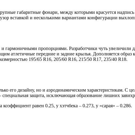
 крупные габаритные фонари, между которыми красуется надпи
узор вставкой и несколькими вариантами конфигурации выхлоп
 и гармоничными пропорциями. Разработчики чуть увеличили дл
им атлетичные передние и задние крылья. Дополняется образ к
азмерностью 195/65 R16, 205/60 R16, 215/50 R17, 235/40 R18.
лько его дизайну, но и аэродинамическим характеристикам. С 
– специальная защита, исключающая образование лишних завих
коэффициент равен 0.25, у хэтчбека – 0.273, у «сарая» – 0.286.