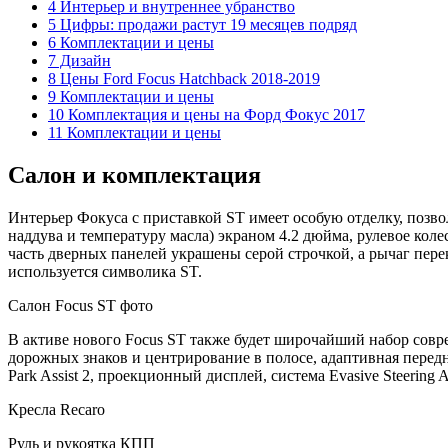
4 Интерьер и внутреннее убранство
5 Цифры: продажи растут 19 месяцев подряд
6 Комплектации и цены
7 Дизайн
8 Цены Ford Focus Hatchback 2018-2019
9 Комплектации и цены
10 Комплектация и цены на Форд Фокус 2017
11 Комплектации и цены
Салон и комплектация
Интерьер Фокуса с приставкой ST имеет особую отделку, поз
наддува и температуру масла) экраном 4.2 дюйма, рулевое кол
часть дверных панелей украшены серой строчкой, а рычаг пере
используется символика ST.
Салон Focus ST фото
В активе нового Focus ST также будет широчайший набор сов
дорожных знаков и центрирование в полосе, адаптивная перед
Park Assist 2, проекционный дисплей, система Evasive Steering
Кресла Recaro
Руль и рукоятка КПП