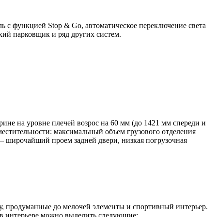
ь с функцией Stop & Go, автоматическое переключение света
ий парковщик и ряд других систем.
ине на уровне плечей возрос на 60 мм (до 1421 мм спереди и
вместительности: максимальный объем грузового отделения
 – широчайший проем задней двери, низкая погрузочная
ру, продуманные до мелочей элементы и спортивный интерьер.
й в интерьере можно выделить следующие: