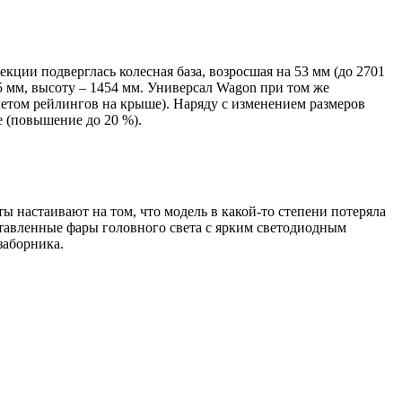
ции подверглась колесная база, возросшая на 53 мм (до 2701
 мм, высоту – 1454 мм. Универсал Wagon при том же
четом рейлингов на крыше). Наряду с изменением размеров
е (повышение до 20 %).
ы настаивают на том, что модель в какой-то степени потеряла
тавленные фары головного света с ярким светодиодным
заборника.