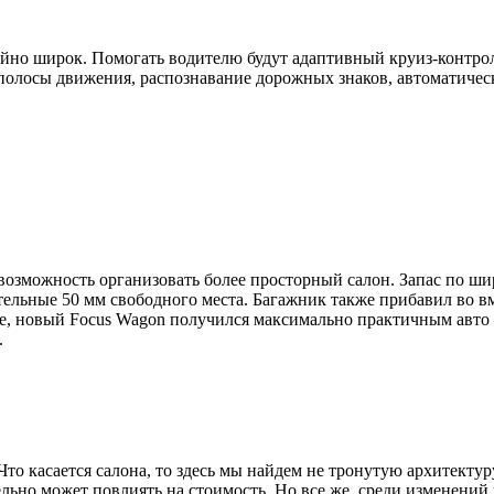
йно широк. Помогать водителю будут адаптивный круиз-контрол
полосы движения, распознавание дорожных знаков, автоматическ
озможность организовать более просторный салон. Запас по шир
ительные 50 мм свободного места. Багажник также прибавил во 
бще, новый Focus Wagon получился максимально практичным авто
.
то касается салона, то здесь мы найдем не тронутую архитекту
ельно может повлиять на стоимость. Но все же, среди изменени