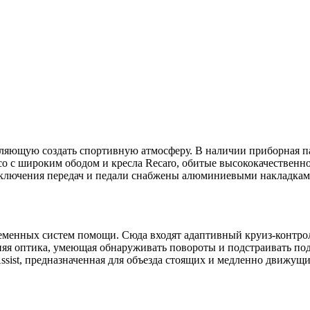
воляющую создать спортивную атмосферу. В наличии приборная 
есо с широким ободом и кресла Recaro, обитые высококачественн
ключения передач и педали снабжены алюминиевыми накладками. 
ременных систем помощи. Сюда входят адаптивный круиз-контро
няя оптика, умеющая обнаруживать повороты и подстраивать по
 Assist, предназначенная для объезда стоящих и медленно движущ