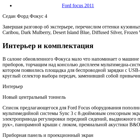
Ford focus 2011
Седан Форд Фокус 4
Завершая разговор об экстерьере, перечислим оттенки кузовных 
Caribou, Dark Mulberry, Desert Island Blue, Diffused Silver, Froz
Интерьер и комплектация
В салоне обновленного Фокуса мало что напоминает о машине
приборов, торчащим над консолью дисплеем мультимедиа-сист
котором появились площадка для беспроводной зарядки с USB-
круглый селектор выбора передач, заменивший собой привыч
Интерьер
Новый центральный тоннель
Список предлагающегося для Ford Focus оборудования попол
мультимедийной системы Sync 3 с 8-дюймовым сенсорным экрано
электропривода регулировки передний сидений, выдвижного п
рук», панорамной крыши с люком, премиальной акустики B&O
Приборная панель и проекционный экран