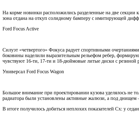
На корме новинки расположились разделенные на две секции
зона отдана на откуп солидному бамперу с имитирующей дифф
Ford Focus Active
Силуэт «четвертого» Фокуса радует спортивными очертаниями
боковины наделили выразительным рельефом ребер, формирующ
чувствуют 16-ти, 17-ти и 18-дюймовые литые диски с резиной р
Универсал Ford Focus Wagon
Большое внимание при проектировании кузова уделялось не то
радиатора были установлены активные жалюзи, а под днищем 
В итоге получилось добиться неплохих показателей Cx: у седана 