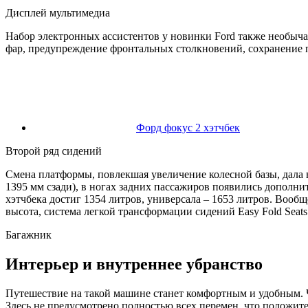
Дисплей мультимедиа
Набор электронных ассистентов у новинки Ford также необыча
фар, предупреждение фронтальных столкновений, сохранение 
Форд фокус 2 хэтчбек
Второй ряд сидений
Смена платформы, повлекшая увеличение колесной базы, дала в
1395 мм сзади), в ногах задних пассажиров появились дополн
хэтчбека достиг 1354 литров, универсала – 1653 литров. Воо
высота, система легкой трансформации сидений Easy Fold Seats
Багажник
Интерьер и внутреннее убранство
Путешествие на такой машине станет комфортным и удобным. Ч
Здесь не предусмотрено полностью всех перемен, что положит