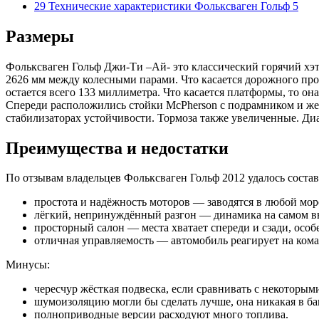
29 Технические характеристики Фольксваген Гольф 5
Размеры
Фольксваген Гольф Джи-Ти –Ай- это классический горячий хэт
2626 мм между колесными парами. Что касается дорожного про
остается всего 133 миллиметра. Что касается платформы, то 
Спереди расположились стойки McPherson с подрамником и жес
стабилизаторах устойчивости. Тормоза также увеличенные. Диам
Преимущества и недостатки
По отзывам владельцев Фольксваген Гольф 2012 удалось соста
простота и надёжность моторов — заводятся в любой моро
лёгкий, непринуждённый разгон — динамика на самом выс
просторный салон — места хватает спереди и сзади, особ
отличная управляемость — автомобиль реагирует на коман
Минусы:
чересчур жёсткая подвеска, если сравнивать с некоторы
шумоизоляцию могли бы сделать лучше, она никакая в ба
полноприводные версии расходуют много топлива.