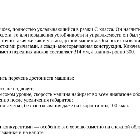
чбек, полностью укладывающийся в рамки C-класса. Он насчитыв
света, то для повышения устойчивости и управляемости он был
она точно такая же как и у стандартной машины. Она носит назв
ткими рычагами, а сзади- многорычажная конструкция. Ключевы
етр передних дисков составляет 314 мм, а задних- ровно 300.
вить перечень достоинств машины:
з, не подводят;
оком уровне, скорость машина набирает во всём диапазоне обо
енно после увеличения габаритов;
ды чётко, без запаздывания даже на скорости под 100 км/ч.
ми конкурентами — особенно это хорошо заметно на снежной обл
гажнике и на капоте;