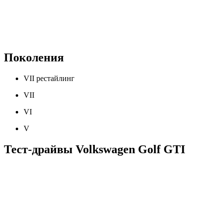
Поколения
VII рестайлинг
VII
VI
V
Тест-драйвы Volkswagen Golf GTI