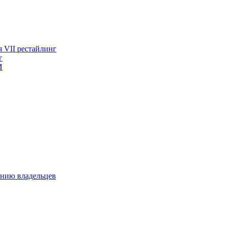
я VII рестайлинг
г
И
ению владельцев