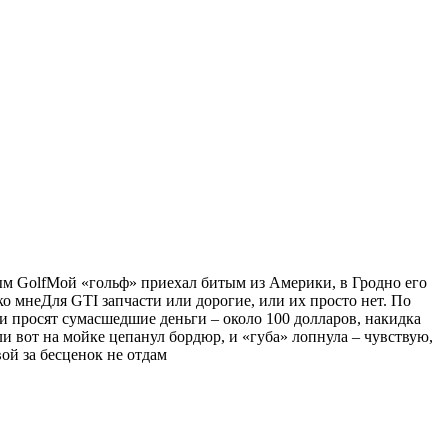
ым GolfМой «гольф» приехал битым из Америки, в Гродно его
ко мнеДля GTI запчасти или дорогие, или их просто нет. По
и просят сумасшедшие деньги – около 100 долларов, накидка
и вот на мойке цепанул бордюр, и «губа» лопнула – чувствую,
ой за бесценок не отдам