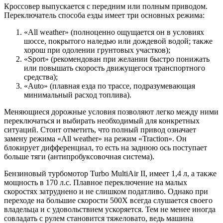
Кроссовер выпускается с передним или полным приводом.
Переключатель способа езды имеет три основных режима:
«All weather» (полноценно ощущается он в условиях
шоссе, покрытого наледью или дождевой водой; также
хорош при одолении грунтовых участков);
«Sport» (рекомендован при желании быстро понижать
или повышать скорость движущегося транспортного
средства);
«Auto» (плавная езда по трассе, подразумевающая
минимальный расход топлива).
Меняющиеся дорожные условия позволяют легко между ними
переключаться и выбирать необходимый для конкретных
ситуаций. Стоит отметить, что полный привод означает
замену режима «All weather» на режим «Traction». Он
блокирует дифференциал, то есть на заднюю ось поступает
больше тяги (антипробуксовочная система).
Бензиновый турбомотор Turbo MultiAir II, имеет 1,4 л, а также
мощность в 170 л.с. Плавное переключение на малых
скоростях затруднено и не слишком податливо. Однако при
переходе на большие скорости 500X всегда слушается своего
владельца и с удовольствием ускоряется. Тем не менее иногда
совладать с рулем становится тяжеловато, ведь машина