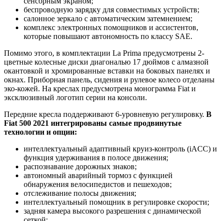
сенсорным экраном;
беспроводную зарядку для совместимых устройств;
салонное зеркало с автоматическим затемнением;
комплекс электронных помощников и ассистентов,
которые повышают автономность по классу SAE.
Помимо этого, в комплектации La Prima предусмотрены 2-
цветные колесные диски диагональю 17 дюймов с алмазной
окантовкой и хромированные вставки на боковых панелях и
окнах. Приборная панель, сидения и рулевое колесо отделаны
эко-кожей. На креслах предусмотрена монограмма Fiat и
эксклюзивный логотип серии на консоли.
Передние кресла поддерживают 6-уровневую регулировку.
В
Fiat 500 2021 интегрированы самые продвинутые
технологии и опции:
интеллектуальный адаптивный круиз-контроль (iACC) и
функция удерживания в полосе движения;
распознавание дорожных знаков;
автономный аварийный тормоз с функцией
обнаружения велосипедистов и пешеходов;
отслеживание полосы движения;
интеллектуальный помощник в регулировке скорости;
задняя камера высокого разрешения с динамической
сеткой;