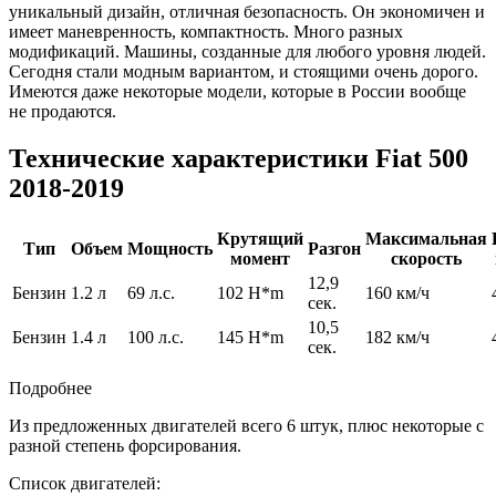
уникальный дизайн, отличная безопасность. Он экономичен и
имеет маневренность, компактность. Много разных
модификаций. Машины, созданные для любого уровня людей.
Сегодня стали модным вариантом, и стоящими очень дорого.
Имеются даже некоторые модели, которые в России вообще
не продаются.
Технические характеристики Fiat 500
2018-2019
Крутящий
Максимальная
Тип
Объем
Мощность
Разгон
момент
скорость
12,9
Бензин
1.2 л
69 л.с.
102 H*m
160 км/ч
сек.
10,5
Бензин
1.4 л
100 л.с.
145 H*m
182 км/ч
сек.
Подробнее
Из предложенных двигателей всего 6 штук, плюс некоторые с
разной степень форсирования.
Список двигателей: