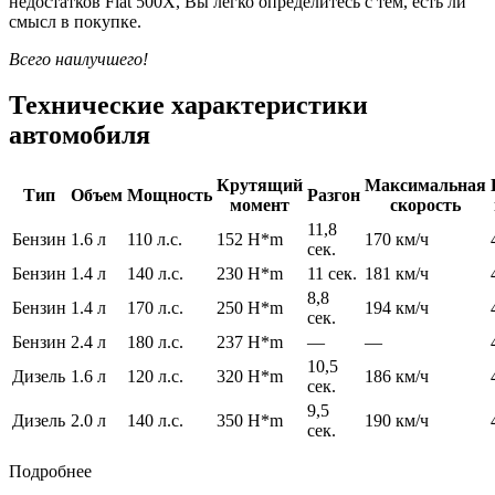
недостатков Fiat 500X, Вы легко определитесь с тем, есть ли
смысл в покупке.
Всего наилучшего!
Технические характеристики
автомобиля
Крутящий
Максимальная
Тип
Объем
Мощность
Разгон
момент
скорость
11,8
Бензин
1.6 л
110 л.с.
152 H*m
170 км/ч
сек.
Бензин
1.4 л
140 л.с.
230 H*m
11 сек.
181 км/ч
8,8
Бензин
1.4 л
170 л.с.
250 H*m
194 км/ч
сек.
Бензин
2.4 л
180 л.с.
237 H*m
—
—
10,5
Дизель
1.6 л
120 л.с.
320 H*m
186 км/ч
сек.
9,5
Дизель
2.0 л
140 л.с.
350 H*m
190 км/ч
сек.
Подробнее