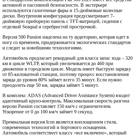
активной и пассивной безопасности. В экстерьере
используются галогенные фары и 15-дюймовые колесные
диски. Внутренняя конфигурация предусматривает 7-
дюймовую приборную панель с TFT-матрицей, сидения с
отделкой Seaqual и серебристой прострочкой.
Версия 500 Passion нацелена на ту аудиторию, которая идет в
ногу со временем, придерживается экологических стандартов
и следит за новейшими технологиями.
Автомобиль предлагает рекордный для класса запас хода – 320
км в цикле WLTP, который увеличивается до 460 при
движении в городском цикле. Модель имеет быструю зарядку
от 85-киловатной станции, поэтому процесс восстановления
заряда до уровня 80% займет всего 35 минут. Если нужно
преодолеть еще 50 км, зарядка займет 5 минут.
В комплекс ADAS (Advanced Driver Assistance System) входит
адаптивный круиз-контроль. Максимальная скорость разгона
версии Passion составляет 150 км/ч с ограничителем.
Ускорение от 0 до 100 км/ч займет 9 секунд.
Премиальная версия Icon является воплощением стиля,
современных технологий и бортового оснащения.
Автомобиль соответствует классу «все включено», который