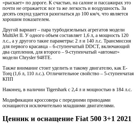
«рыскает» по дороге. К счастью, на салоне и пассажирах это
почти не отражается: все та же легкость и воздушность. За
десять секунд удается разогнаться до 100 км/ч, что является
хорошим показателем.
Другой вариант – пара турбодизельных агрегатов модели
MultiJet II. У одного объем составляет 1,6 л, а мощность 120
л.с., а у другого такие параметры: 2 л и 140 л.с. Трансмиссия
для первого красавца – 6-ступенчатый DDCT, включающий
два сцепления, для второго – 9-ступенчатый «автомат»
модели Chrysler 948TE.
Также внимание стоит уделить и такому двигателю, как E-
Torq (1,6 л, 110 л.с.). Отличительное свойство – 5-ступенчатая
КПП
Наконец, в наличии Tigershark с 2,4 л и мощностью в 184 л.с.
Модификации кроссовера с передними приводами
оснащаются исключительно младшими двигателями.
Ценник и оснащение Fiat 500 3+1 2021