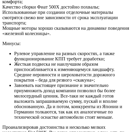
комфорта;
Качество сборки Фиат 500Х достойно похвалы;
Использованные при создании отделочные материалы
смотрятся свежо вне зависимости от срока эксплуатации
транспорта;
Мощные моторы хорошо сказываются на динамике поведения
«железной колесницы».
Минусы:
Рулевое управление на разных скоростях, а также
функционирование КПП требует доработки;
Жесткая подвеска не наилучшим образом
приспосабливается к изменяющемуся ландшафту.
Средние неровности и шероховатости дорожного
покрытия – беда для резвого «скакуна»;
Завоевать настоящее признание и значительно
приумножить доход компании позволил бы более
милосердный ценник. Все-таки не каждый готов
выложить запрашиваемую сумму, пускай и вполне
обоснованную. Да и потом, конкуренты из Японии и
Германии толкаются, так как их аналогичные по
технической оснастке автомобили стоят меньше.
Проанализировав достоинства и несколько мелких