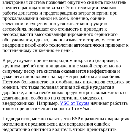
электронная система позволяет ощутимо снизить показатель
среднего расхода топлива за счёт оптимизации режимов
работы двигателя и предотвращения затрат энергии при
проскальзывании одной из осей. Конечно, обилие
электроники существенно усложняет конструкцию
автомобиля, повышает его стоимость и приводит к
необходимости высококвалифицированного сервисного
обслуживания, однако, как показывает история, массовое
внедрение какой-либо технологии автоматически приводит к
постепенному снижению её цены.
В ряде случаев при неоднородном покрытии (например,
крупном щебне) или при движении с малой скоростью по
сыпучему песку эта система оказывается неэффективна и
даже негативно влияет на параметры работы автомобиля.
Поэтому большинство автомобильных инженеров сходится во
мнении, что такая полезная опция всё ещё нуждается в
доработке, а пока необходимо предусмотреть возможность её
деактивации, особенно на спортивных моделях и
внедорожниках. Например,
VSC от Toyota
начинает работать
только при достижении скорости 15 км/час.
Подводя итог, можно сказать, что ESP в различных вариациях
исполнения предназначена для исправления ошибок
недостаточно опытного водителя, чтобы предотвратить