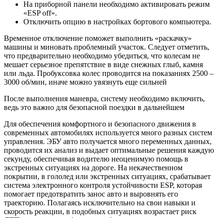
На приборной панели необходимо активировать режим
«ESP off».
Отключить опцию в настройках бортового компьютера.
Временное отключение поможет выполнить «раскачку»
машины и миновать проблемный участок. Следует отметить,
что предварительно необходимо убедиться, что колесам не
мешает серьезное препятствие в виде снежных глыб, камня
или льда. Пробуксовка колес проводится на показаниях 2500 –
3000 об/мин, иначе можно увязнуть еще сильней
После выполнения маневра, систему необходимо включить,
ведь это важно для безопасной поездки в дальнейшем
Для обеспечения комфортного и безопасного движения в
современных автомобилях используется много разных систем
управления. ЭБУ авто получается много переменных данных,
проводится их анализ и выдает оптимальные решения каждую
секунду, обеспечивая водителю неоценимую помощь в
экстренных ситуациях на дороге. На некачественном
покрытии, в гололед или экстренных ситуациях, срабатывает
система электронного контроля устойчивости ESP, которая
помогает предотвратить занос авто и выровнять его
траекторию. Полагаясь исключительно на свои навыки и
скорость реакции, в подобных ситуациях возрастает риск