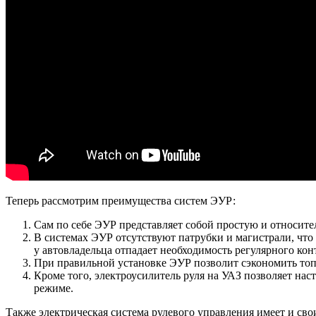
Теперь рассмотрим преимущества систем ЭУР:
Сам по себе ЭУР представляет собой простую и относител
В системах ЭУР отсутствуют патрубки и магистрали, что
у автовладельца отпадает необходимость регулярного конт
При правильной установке ЭУР позволит сэкономить топ
Кроме того, электроусилитель руля на УАЗ позволяет наст
режиме.
Также электрическая система рулевого управления имеет и сво