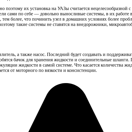
о поэтому их установка на УАЗы считается нецелесообразной с 
ели сами по себе — довольно выносливые системы, в их работе 
й, тем более, что починить узел в домашних условиях более проб
этому такие системы не ставятся на внедорожники, микроавтобу
литель, а также насос. Последний будет создавать и поддержива
ятся бачок для хранения жидкости и соединительные шланги. По
ркуляции жидкости в самой системе. Что касается количества жид
ется от моторного по вязкости и консистенции.