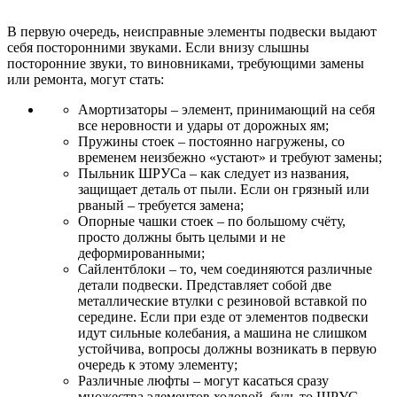
В первую очередь, неисправные элементы подвески выдают
себя посторонними звуками. Если внизу слышны
посторонние звуки, то виновниками, требующими замены
или ремонта, могут стать:
Амортизаторы – элемент, принимающий на себя
все неровности и удары от дорожных ям;
Пружины стоек – постоянно нагружены, со
временем неизбежно «устают» и требуют замены;
Пыльник ШРУСа – как следует из названия,
защищает деталь от пыли. Если он грязный или
рваный – требуется замена;
Опорные чашки стоек – по большому счёту,
просто должны быть целыми и не
деформированными;
Сайлентблоки – то, чем соединяются различные
детали подвески. Представляет собой две
металлические втулки с резиновой вставкой по
середине. Если при езде от элементов подвески
идут сильные колебания, а машина не слишком
устойчива, вопросы должны возникать в первую
очередь к этому элементу;
Различные люфты – могут касаться сразу
множества элементов ходовой, будь то ШРУС,