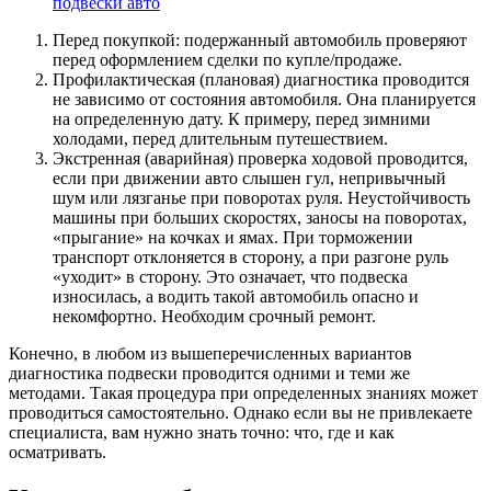
подвески авто
Перед покупкой: подержанный автомобиль проверяют
перед оформлением сделки по купле/продаже.
Профилактическая (плановая) диагностика проводится
не зависимо от состояния автомобиля. Она планируется
на определенную дату. К примеру, перед зимними
холодами, перед длительным путешествием.
Экстренная (аварийная) проверка ходовой проводится,
если при движении авто слышен гул, непривычный
шум или лязганье при поворотах руля. Неустойчивость
машины при больших скоростях, заносы на поворотах,
«прыгание» на кочках и ямах. При торможении
транспорт отклоняется в сторону, а при разгоне руль
«уходит» в сторону. Это означает, что подвеска
износилась, а водить такой автомобиль опасно и
некомфортно. Необходим срочный ремонт.
Конечно, в любом из вышеперечисленных вариантов
диагностика подвески проводится одними и теми же
методами. Такая процедура при определенных знаниях может
проводиться самостоятельно. Однако если вы не привлекаете
специалиста, вам нужно знать точно: что, где и как
осматривать.