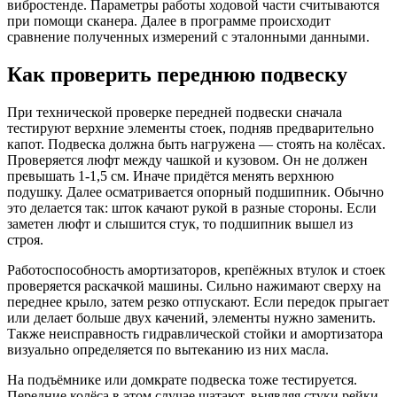
вибростенде. Параметры работы ходовой части считываются
при помощи сканера. Далее в программе происходит
сравнение полученных измерений с эталонными данными.
Как проверить переднюю подвеску
При технической проверке передней подвески сначала
тестируют верхние элементы стоек, подняв предварительно
капот. Подвеска должна быть нагружена — стоять на колёсах.
Проверяется люфт между чашкой и кузовом. Он не должен
превышать 1-1,5 см. Иначе придётся менять верхнюю
подушку. Далее осматривается опорный подшипник. Обычно
это делается так: шток качают рукой в разные стороны. Если
заметен люфт и слышится стук, то подшипник вышел из
строя.
Работоспособность амортизаторов, крепёжных втулок и стоек
проверяется раскачкой машины. Сильно нажимают сверху на
переднее крыло, затем резко отпускают. Если передок прыгает
или делает больше двух качений, элементы нужно заменить.
Также неисправность гидравлической стойки и амортизатора
визуально определяется по вытеканию из них масла.
На подъёмнике или домкрате подвеска тоже тестируется.
Передние колёса в этом случае шатают, выявляя стуки рейки,