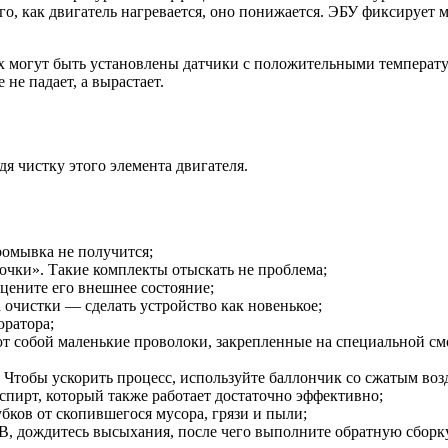
о, как двигатель нагревается, оно понижается. ЭБУ фиксирует 
тах могут быть установлены датчики с положительными темпера
не падает, а вырастает.
я чистку этого элемента двигателя.
ромывка не получится;
дочки». Такие комплекты отыскать не проблема;
оцените его внешнее состояние;
а очистки — сделать устройство как новенькое;
юратора;
т собой маленькие проволоки, закрепленные на специальной см
 Чтобы ускорить процесс, используйте баллончик со сжатым воз
спирт, который также работает достаточно эффективно;
ков от скопившегося мусора, грязи и пыли;
, дождитесь высыхания, после чего выполните обратную сборку