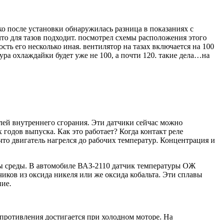
ако после установки обнаружилась разница в показаниях с
что для тазов подходит. посмотрел схемы расположения этого
ость его несколько иная. вентилятор на тазах включается на 100
ура охлаждайки будет уже не 100, а почти 120. такие дела…на
лей внутреннего сгорания. Эти датчики сейчас можно
годов выпуска. Как это работает? Когда контакт реле
что двигатель нагрелся до рабочих температур. Концентрация и
ы среды. В автомобиле ВАЗ-2110 датчик температуры ОЖ
иков из оксида никеля или же оксида кобальта. Эти сплавы
ние.
ротивления достигается при холодном моторе. На