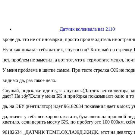
Датчик коленвала ваз 2110
вроде да. это не от иномарки, просто производитель иностранн
Ну и как показал себя датчик, спустя год? Который на стрелку. 
нет, проблем не заметил, а вот тот, что в термостате менял, по
У меня проблема в щитке самом. При тесте стрелка ОЖ не подн
видимо да, раз такое дело.
Слушай, подскажи идиоту, я запутался(Датчик вентиллятора, ко
дает? На эбу?Если у меня БК и приборка показывают одно и то 
да, на ЭБУ (вентилятор) идет 96182634 показания дает в мозг, 
да, значит у тебя все хорошо. кстати, буквально на прошлой нед
хватило, если верить моему БЖ, по пробегу это 100 000км, сейч
96182634 _ДАТЧИК ТЕМП.ОХЛАЖД.ЖИДК. этот на девятку подой