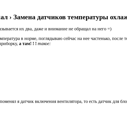
нал › Замена датчиков температуры охл
казывается их два, даже и внимание не обращал на него =)
температура в норме, поглядываю сейчас на нее частенько, после
 приборку,
а там! ! !
такое:
оменял я датчик включения вентилятора, то есть датчик для блок