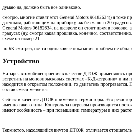
думаю да, должно быть все одинаково.
смотрю, многие ставят этот General Motors 96182634)) я тоже 
датчиком, работающим на приборку, аж без малого 20 градусов
General Motors 96182634, на шевроле он стоит прям в головке, а
градусах (ну, смотря какая прошивка, конечно). соответственн
схеме он номер 21
по БК смотрел, почти одинаковые показания. проблем не обна
Устройство
На заре автомобилестроения в качестве ДТОЖ применялись про
встретить на моновпрысковых системах «К-Джетроник» и им под
находится в открытом положении, то двигатель прогревается. 
состав смеси меняется.
Сейчас в качестве ДТОЖ применяют термисторы. Это резистор
именно такого типа. Контроль за нагревом производится посто
имеют особенность – при повышении температуры в них растет 
Термистор, находящийся внутри ДТОЖ, отличается отрицател