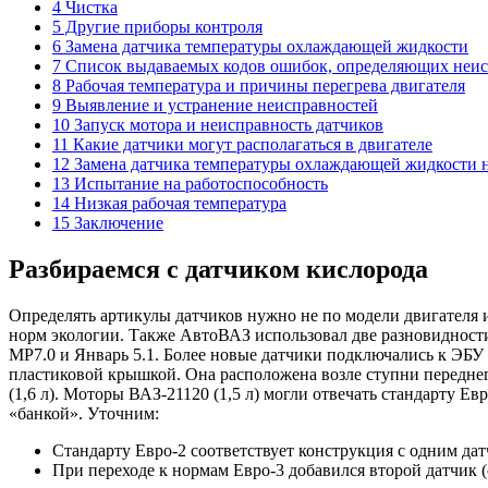
4 Чистка
5 Другие приборы контроля
6 Замена датчика температуры охлаждающей жидкости
7 Список выдаваемых кодов ошибок, определяющих неисп
8 Рабочая температура и причины перегрева двигателя
9 Выявление и устранение неисправностей
10 Запуск мотора и неисправность датчиков
11 Какие датчики могут располагаться в двигателе
12 Замена датчика температуры охлаждающей жидкости н
13 Испытание на работоспособность
14 Низкая рабочая температура
15 Заключение
Разбираемся с датчиком кислорода
Определять артикулы датчиков нужно не по модели двигателя и
норм экологии. Также АвтоВАЗ использовал две разновидности
MP7.0 и Январь 5.1. Более новые датчики подключались к ЭБУ
пластиковой крышкой. Она расположена возле ступни переднего
(1,6 л). Моторы ВАЗ-21120 (1,5 л) могли отвечать стандарту Ев
«банкой». Уточним:
Стандарту Евро-2 соответствует конструкция с одним да
При переходе к нормам Евро-3 добавился второй датчик (