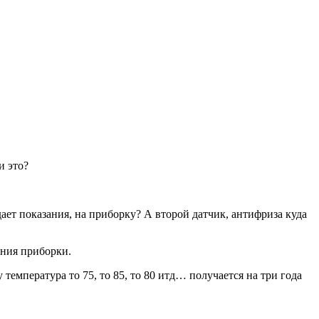
и это?
ает показания, на приборку? А второй датчик, антифриза куда
ания приборки.
 температура то 75, то 85, то 80 итд… получается на три года