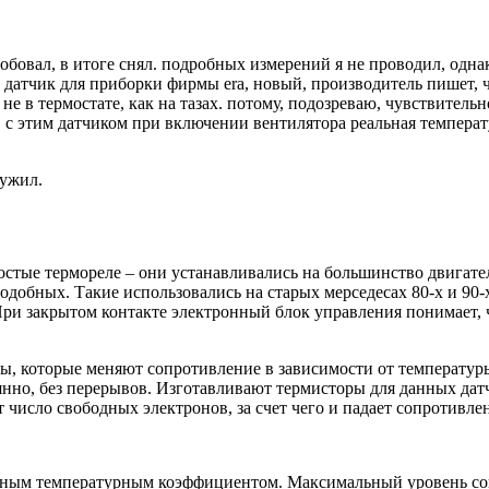
пробовал, в итоге снял. подробных измерений я не проводил, одн
. датчик для приборки фирмы era, новый, производитель пишет, 
 не в термостате, как на тазах. потому, подозреваю, чувствительн
о, с этим датчиком при включении вентилятора реальная температ
ружил.
стые термореле – они устанавливались на большинство двигате
обных. Такие использовались на старых мерседесах 80-х и 90-х 
При закрытом контакте электронный блок управления понимает, 
ы, которые меняют сопротивление в зависимости от температур
янно, без перерывов. Изготавливают термисторы для данных датч
число свободных электронов, за счет чего и падает сопротивле
ьным температурным коэффициентом. Максимальный уровень соп