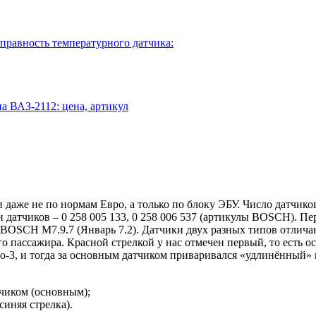
равность температурного датчика:
а ВАЗ-2112: цена, артикул
 даже не по нормам Евро, а только по блоку ЭБУ. Число датчико
 датчиков – 0 258 005 133, 0 258 006 537 (артикулы BOSCH). 
 BOSCH M7.9.7 (Январь 7.2). Датчики двух разных типов отлича
 пассажира. Красной стрелкой у нас отмечен первый, то есть о
ро-3, и тогда за основным датчиком приваривался «удлинённый» к
тчиком (основным);
синяя стрелка).