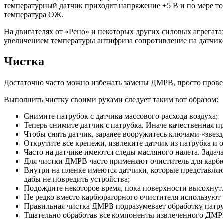
температурный датчик приходит напряжение +5 В и по мере тог
температура ОЖ.
На двигателях от «Рено» и некоторых других силовых агрега
увеличением температуры антифриза сопротивление на датчике 
Чистка
Достаточно часто можно избежать замены ДМРВ, просто провед
Выполнить чистку своими руками следует таким вот образом:
Снимите патрубок с датчика массового расхода воздуха;
Теперь снимите датчик с патрубка. Иначе качественная п
Чтобы снять датчик, заранее вооружитесь ключами «звез
Открутите все крепежи, извлеките датчик из патрубка и 
Часто на датчике имеются следы масляного налета. Задач
Для чистки ДМРВ часто применяют очиститель для карб
Внутри на пленке имеются датчики, которые представляю
дабы не повредить устройства;
Подождите некоторое время, пока поверхности высохнут.
Не редко вместо карбюраторного очистителя используют 
Правильная чистка ДМРВ подразумевает обработку патруб
Тщательно обработав все компоненты извлеченного ДМРВ