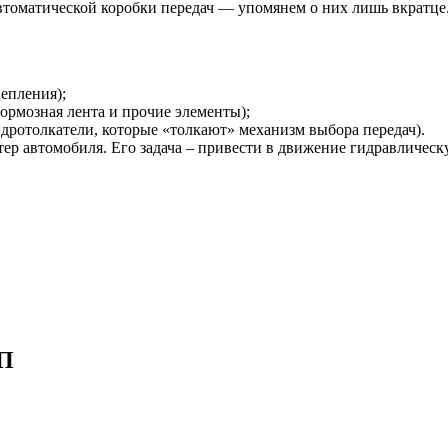
втоматической коробки передач — упомянем о них лишь вкратце
епления);
рмозная лента и прочие элементы);
идротолкатели, которые «толкают» механизм выбора передач).
р автомобиля. Его задача – привести в движение гидравлическу
ПП