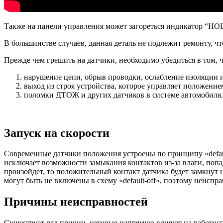
Также на панели управления может загореться индикатор “HOLD
В большинстве случаев, данная деталь не подлежит ремонту, чт
Прежде чем грешить на датчики, необходимо убедиться в том, ч
нарушение цепи, обрыв проводки, ослабление изоляции и 
выход из строя устройства, которое управляет положение
поломки ДТОЖ и других датчиков в системе автомобиля.
Запуск на скорости
Современные датчики положения устроены по принципу «default-
исключает возможности замыкания контактов из-за влаги, попа
произойдет, то положительный контакт датчика будет замкнут н
могут быть не включены в схему «default-off», поэтому неиспр
Причины неисправностей
Существует ряд причин, которые напрямую влияют на работосп