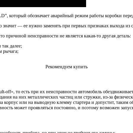
”, который обозначает аварийный режим работы коробки передач
о значит — ее нужно заменять при первых признаках выхода из с
то причиной неисправности не является какая-то другая деталь:
так далее;
м рычага;
Рекомендуем купить
off», то есть при их неисправности автомобиль обездвиживается
дания на них металлических частиц или стружки, из-за физичес
а корпус или на выводную клемму стартера и допустит, таким об
авность может проявляться постоянно, и поэтому возможен запуск
особность прибора, но при этом не требуют его замены: