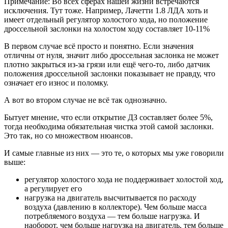
Примечание: Во всех сферах нашей жизни встречаются
исключения. Тут тоже. Например, Лачетти 1.8 ЛДА хоть и
имеет отдельный регулятор холостого хода, но положение
дроссельной заслонки на холостом ходу составляет 10-11%
В первом случае всё просто и понятно. Если значения
отличны от нуля, значит либо дроссельная заслонка не может
плотно закрыться из-за грязи или ещё чего-то, либо датчик
положения дроссельной заслонки показывает не правду, что
означает его износ и поломку.
А вот во втором случае не всё так однозначно.
Бытует мнение, что если открытие ДЗ составляет более 5%,
тогда необходима обязательная чистка этой самой заслонки.
Это так, но со множеством нюансов.
И самые главные из них — это те, о которых мы уже говорили
выше:
регулятор холостого хода не поддерживает холостой ход,
а регулирует его
нагрузка на двигатель высчитывается по расходу
воздуха (давлению в коллекторе). Чем больше масса
потребляемого воздуха — тем больше нагрузка. И
наоборот, чем больше нагрузка на двигатель, тем больше