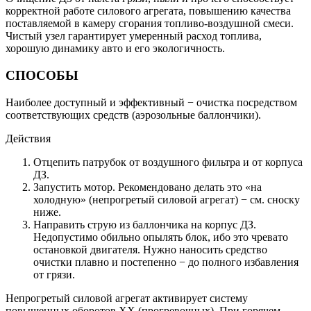
корректной работе силового агрегата, повышению качества
поставляемой в камеру сгорания топливо-воздушной смеси.
Чистый узел гарантирует умеренный расход топлива,
хорошую динамику авто и его экологичность.
СПОСОБЫ
Наиболее доступный и эффективный − очистка посредством
соответствующих средств (аэрозольные баллончики).
Действия
Отцепить патрубок от воздушного фильтра и от корпуса
ДЗ.
Запустить мотор. Рекомендовано делать это «на
холодную» (непрогретый силовой агрегат) − см. сноску
ниже.
Направить струю из баллончика на корпус ДЗ.
Недопустимо обильно опылять блок, ибо это чревато
остановкой двигателя. Нужно наносить средство
очистки плавно и постепенно − до полного избавления
от грязи.
Непрогретый силовой агрегат активирует систему
повышенных оборотов ХХ (прогревочных). При горячем