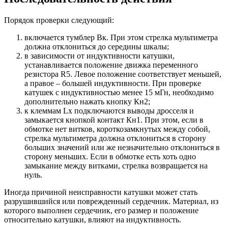
Порядок проверки следующий:
включается тумблер Вк. При этом стрелка мультиметра
должна отклониться до середины шкалы;
в зависимости от индуктивности катушки,
устанавливается положение движка переменного
резистора R5. Левое положение соответствует меньшей,
а правое – большей индуктивности. При проверке
катушек с индуктивностью менее 15 мГн, необходимо
дополнительно нажать кнопку Кн2;
к клеммам Lx подключаются выводы дросселя и
замыкается кнопкой контакт Кн1. При этом, если в
обмотке нет витков, короткозамкнутых между собой,
стрелка мультиметра должна отклониться в сторону
больших значений или же незначительно отклониться в
сторону меньших. Если в обмотке есть хоть одно
замыкание между витками, стрелка возвращается на
нуль.
Иногда причиной неисправности катушки может стать
разрушившийся или поврежденный сердечник. Материал, из
которого выполнен сердечник, его размер и положение
относительно катушки, влияют на индуктивность.