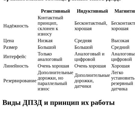
Резистивный
Индуктивный
Магнитн
Контактный
принцип,
Бесконтактный,
Бесконтакт
Надёжность
склонен к
хорошая
хорошая
износу
Цена
Низкая
Средняя
Высокая
Размер
Большой
Большой
Средний
Только
Аналоговый и
Аналоговы
Интерфейс
аналоговый
цифровой
цифровой
Линейность
Очень хорошая
Очень хорошая
Хорошая
Дополнительные
Легко
Дополнительные
дорожки, но
установить
Резервирование
дорожки,
параллельный
резервный
датчики
износ
датчика
Виды ДПЗД и принцип их работы