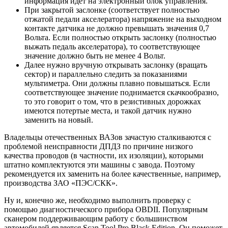
информация идет на электронный блок управления.
При закрытой заслонке (соответствует полностью
отжатой педали акселератора) напряжение на выходном
контакте датчика не должно превышать значения 0,7
Вольта. Если полностью открыть заслонку (полностью
выжать педаль акселератора), то соответствующее
значение должно быть не менее 4 Вольт.
Далее нужно вручную открывать заслонку (вращать
сектор) и параллельно следить за показаниями
мультиметра. Они должны плавно повышаться. Если
соответствующее значение поднимается скачкообразно,
то это говорит о том, что в резистивных дорожках
имеются потертые места, и такой датчик нужно
заменить на новый.
Владельцы отечественных ВАЗов зачастую сталкиваются с
проблемой неисправности ДПДЗ по причине низкого
качества проводов (в частности, их изоляции), которыми
штатно комплектуются эти машины с завода. Поэтому
рекомендуется их заменить на более качественные, например,
производства ЗАО «ПЭС/СКК».
Ну и, конечно же, необходимо выполнить проверку с
помощью диагностического прибора OBDII. Популярным
сканером поддерживающим работу с большинством
автомобилей является Scan Tool Pro Black Edition. Он поможет