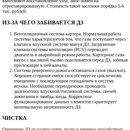
выполняют восстановление узла, либо обмен на
отреставрированную. Стоимость такой заслонки порядка 5-6
тыс. рублей.
ИЗ-ЗА ЧЕГО ЗАБИВАЕТСЯ ДЗ
Вентиляционная система картера. Нормальная работа
системы характеризуется тем, что газы поступают через
клапан к впускной системе минуя ДЗ. Загрязнение
клапана системы вентиляции (PCV) переводит
двигатель в аварийный режим работы. Картерные газы
вкупе с масляной пылью скапливается перед ДЗ, забивая
прилежащие к ней каналы.
Система реверсного дожига оставшихся газов (выхлоп).
Хорошее сгорание смеси способствует ее цикличному
очищению с последующим попаданием в систему
впуска. Необходимо периодически проводить
диагностику впускной/топливной системы, свечей
зажигания и лямбда-зонда. Корректное
функционирование данных элементов гарантирует
минимальную загрязненность ДЗ.
ЧИСТКА
Очищение ДЗ от налета грязи, пыли и прочего способствует