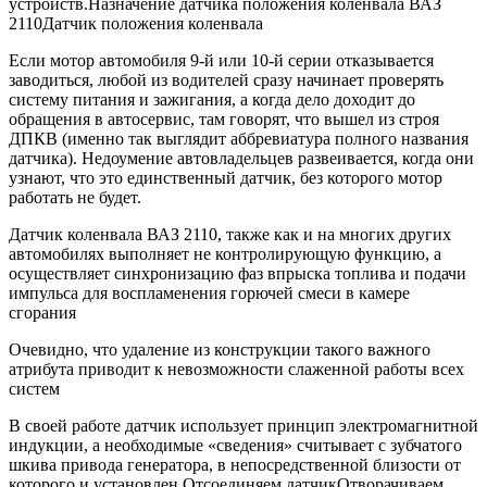
устройств.Назначение датчика положения коленвала ВАЗ
2110Датчик положения коленвала
Если мотор автомобиля 9-й или 10-й серии отказывается
заводиться, любой из водителей сразу начинает проверять
систему питания и зажигания, а когда дело доходит до
обращения в автосервис, там говорят, что вышел из строя
ДПКВ (именно так выглядит аббревиатура полного названия
датчика). Недоумение автовладельцев развеивается, когда они
узнают, что это единственный датчик, без которого мотор
работать не будет.
Датчик коленвала ВАЗ 2110, также как и на многих других
автомобилях выполняет не контролирующую функцию, а
осуществляет синхронизацию фаз впрыска топлива и подачи
импульса для воспламенения горючей смеси в камере
сгорания
Очевидно, что удаление из конструкции такого важного
атрибута приводит к невозможности слаженной работы всех
систем
В своей работе датчик использует принцип электромагнитной
индукции, а необходимые «сведения» считывает с зубчатого
шкива привода генератора, в непосредственной близости от
которого и установлен.Отсоединяем датчикОтворачиваем