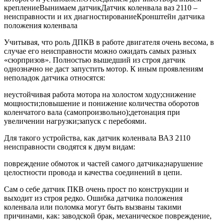
креплениеВынимаем датчикДатчик коленвала ваз 2110 –
неисправности и их диагностированиеКронштейн датчика
положения коленвала
Учитывая, что роль ДПКВ в работе двигателя очень весома, в
случае его неисправности можно ожидать самых разных
«сюрпризов». Полностью вышедший из строя датчик
однозначно не даст запустить мотор. К иным проявлениям
неполадок датчика относятся:
неустойчивая работа мотора на холостом ходу;снижение
мощности;повышение и понижение количества оборотов
коленчатого вала (самопроизвольно);детонация при
увеличении нагрузки;запуск с перебоями.
Для такого устройства, как датчик коленвала ВАЗ 2110
неисправности сводятся к двум видам:
повреждение обмоток и частей самого датчика;нарушение
целостности провода и качества соединений в цепи.
Сам о себе датчик ПКВ очень прост по конструкции и
выходит из строя редко. Ошибка датчика положения
коленвала или поломка могут быть вызваны такими
причинами, как: заводской брак, механическое повреждение,