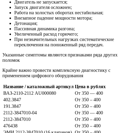
Двигатель не запускается;
Запуск двигателя осложнен;
Работа на холостых оборотах нестабильная;
Внезапное падение мощности мотора;
Детонация;
Пассивная динамика разгона;
Увеличенный расход горючего;
При незначительных нагрузках систематические
переключения на пониженный ряд передач.
Указанные симптомы являются признаками ряда других
поломок
Крайне важно провести комплексную диагностику с
применением цифрового оборудования
Название / каталожный артикул
Цена в рублях
ВАЗ-2110-2112 AU000080
От 350 — 400
402.3847
От 350 – 400
191.3847
От 350 – 400
2112-3847010-04
От 350 — 400
2112-3847010
От 350 – 400
476438
От 350 – 400
ЭМИ 2112-3847010 (16 клапанов)
От 350 – 400