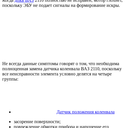
Когда
дпкв ВАЗ
2110 полностью не исправен, мотор глохнет,
поскольку ЭБУ не подает сигналы на формирование искры.
Не всегда данные симптомы говорят о том, что необходима
полноценная замена датчика коленвала ВАЗ 2110, поскольку
все неисправности элемента условно делятся на четыре
группы:
Датчик положения коленвала
засорение поверхности;
повреждение обмотки прибора и нарушение его