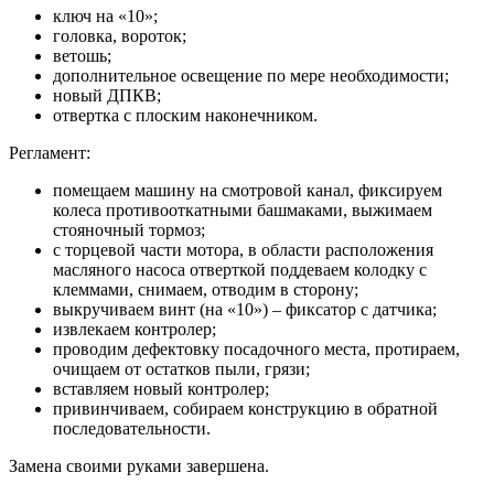
ключ на «10»;
головка, вороток;
ветошь;
дополнительное освещение по мере необходимости;
новый ДПКВ;
отвертка с плоским наконечником.
Регламент:
помещаем машину на смотровой канал, фиксируем
колеса противооткатными башмаками, выжимаем
стояночный тормоз;
с торцевой части мотора, в области расположения
масляного насоса отверткой поддеваем колодку с
клеммами, снимаем, отводим в сторону;
выкручиваем винт (на «10») – фиксатор с датчика;
извлекаем контролер;
проводим дефектовку посадочного места, протираем,
очищаем от остатков пыли, грязи;
вставляем новый контролер;
привинчиваем, собираем конструкцию в обратной
последовательности.
Замена своими руками завершена.