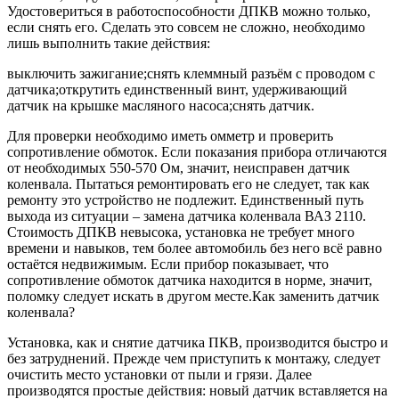
Удостовериться в работоспособности ДПКВ можно только,
если снять его. Сделать это совсем не сложно, необходимо
лишь выполнить такие действия:
выключить зажигание;снять клеммный разъём с проводом с
датчика;открутить единственный винт, удерживающий
датчик на крышке масляного насоса;снять датчик.
Для проверки необходимо иметь омметр и проверить
сопротивление обмоток. Если показания прибора отличаются
от необходимых 550-570 Ом, значит, неисправен датчик
коленвала. Пытаться ремонтировать его не следует, так как
ремонту это устройство не подлежит. Единственный путь
выхода из ситуации – замена датчика коленвала ВАЗ 2110.
Стоимость ДПКВ невысока, установка не требует много
времени и навыков, тем более автомобиль без него всё равно
остаётся недвижимым. Если прибор показывает, что
сопротивление обмоток датчика находится в норме, значит,
поломку следует искать в другом месте.Как заменить датчик
коленвала?
Установка, как и снятие датчика ПКВ, производится быстро и
без затруднений. Прежде чем приступить к монтажу, следует
очистить место установки от пыли и грязи. Далее
производятся простые действия: новый датчик вставляется на