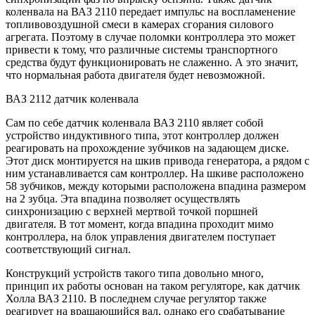
коленвала на ВАЗ 2110 передает импульс на воспламенение
топливовоздушной смеси в камерах сгорания силового
агрегата. Поэтому в случае поломки контроллера это может
привести к тому, что различные системы транспортного
средства будут функционировать не слаженно. А это значит,
что нормальная работа двигателя будет невозможной.
ВАЗ 2112 датчик коленвала
Сам по себе датчик коленвала ВАЗ 2110 являет собой
устройство индуктивного типа, этот контроллер должен
реагировать на прохождение зубчиков на задающем диске.
Этот диск монтируется на шкив привода генератора, а рядом с
ним устанавливается сам контроллер. На шкиве расположено
58 зубчиков, между которыми расположена впадина размером
на 2 зубца. Эта впадина позволяет осуществлять
синхронизацию с верхней мертвой точкой поршней
двигателя. В тот момент, когда впадина проходит мимо
контроллера, на блок управления двигателем поступает
соответствующий сигнал.
Конструкций устройств такого типа довольно много,
принцип их работы основан на таком регуляторе, как датчик
Холла ВАЗ 2110. В последнем случае регулятор также
реагирует на вращающийся вал, однако его срабатывание