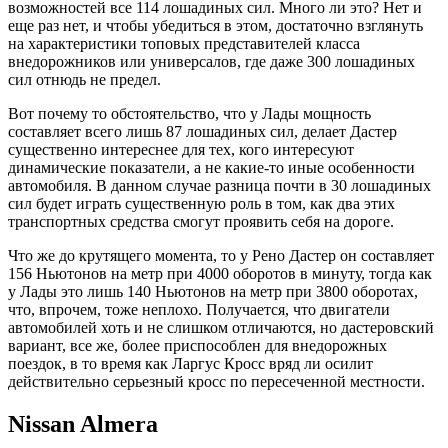
возможностей все 114 лошадиных сил. Много ли это? Нет и
еще раз нет, и чтобы убедиться в этом, достаточно взглянуть
на характеристики топовых представителей класса
внедорожников или универсалов, где даже 300 лошадиных
сил отнюдь не предел.
Вот почему то обстоятельство, что у Лады мощность
составляет всего лишь 87 лошадиных сил, делает Дастер
существенно интереснее для тех, кого интересуют
динамические показатели, а не какие-то иные особенности
автомобиля. В данном случае разница почти в 30 лошадиных
сил будет играть существенную роль в том, как два этих
транспортных средства смогут проявить себя на дороге.
Что же до крутящего момента, то у Рено Дастер он составляет
156 Ньютонов на метр при 4000 оборотов в минуту, тогда как
у Лады это лишь 140 Ньютонов на метр при 3800 оборотах,
что, впрочем, тоже неплохо. Получается, что двигатели
автомобилей хоть и не слишком отличаются, но дастеровский
вариант, все же, более приспособлен для внедорожных
поездок, в то время как Ларгус Кросс вряд ли осилит
действительно серьезный кросс по пересеченной местности.
Nissan Almera