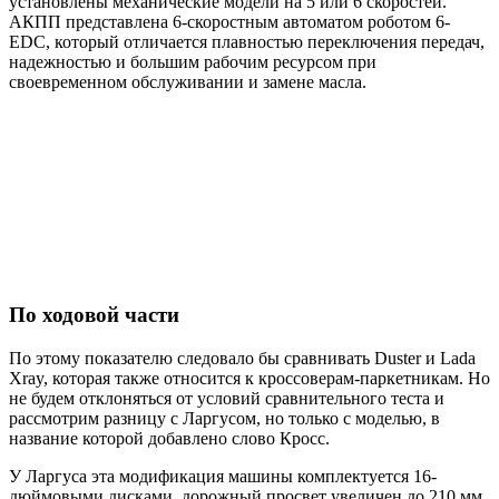
установлены механические модели на 5 или 6 скоростей.
АКПП представлена 6-скоростным автоматом роботом 6-
EDC, который отличается плавностью переключения передач,
надежностью и большим рабочим ресурсом при
своевременном обслуживании и замене масла.
По ходовой части
По этому показателю следовало бы сравнивать Duster и Lada
Xray, которая также относится к кроссоверам-паркетникам. Но
не будем отклоняться от условий сравнительного теста и
рассмотрим разницу с Ларгусом, но только с моделью, в
название которой добавлено слово Кросс.
У Ларгуса эта модификация машины комплектуется 16-
дюймовыми дисками, дорожный просвет увеличен до 210 мм