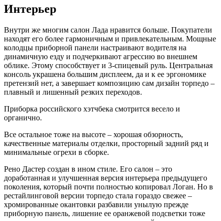
Интерьер
Внутри же многим салон Лада нравится больше. Покупатели
находят его более гармоничным и привлекательным. Мощные
колодцы приборной панели настраивают водителя на
динамичную езду и подчеркивают агрессию во внешнем
облике. Этому способствует и 3-спицевый руль. Центральная
консоль украшена большим дисплеем, да и к ее эргономике
претензий нет, а завершает композицию сам дизайн торпедо –
плавный и лишенный резких переходов.
Приборка российского хэтчбека смотрится весело и
органично.
Все остальное тоже на высоте – хорошая обзорность,
качественные материалы отделки, просторный задний ряд и
минимальные огрехи в сборке.
Рено Дастер создан в ином стиле. Его салон – это
доработанная и улучшенная версия интерьера предыдущего
поколения, который почти полностью копировал Логан. Но в
рестайлинговой версии торпедо стала гораздо свежее –
хромированные окантовки разбавили унылую прежде
приборную панель, лишение ее оранжевой подсветки тоже