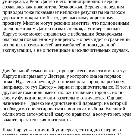
универсал, а Рено Дастер в его полноприводной версии
создавался как покоритель бездорожья. Версия с передним
приводом тоже показывает неплохие результаты на плохом
дорожном покрытии благодаря высокому дорожному
просвету. Многие могут резонно заметить, что полноценным
внедорожником Дастер назвать нельзя, а универсальный
Ларгус тоже может справиться с небольшим бездорожьем
благодаря повышенному клиренсу. Но речь идёт о сравнении
основных возможностей автомобилей в повседневной
эксплуатации, а не о потенциале в исключительных случаях.
Для большой семьи важна, прежде всего, вместимость и тут
Ларгус выигрывает у Дастера, у которого она на порядок
ниже. Ну, а если речь идёт о поездках за город, на рыбалку,
например, то тут Дастер – вариант предпочтительнее. И тот, и
другой автомобиль имеют положительные стороны, но по
своему функционалу они разительно отличаются. Однако
назначение – далеко не единственный параметр, на который
необходимо ориентироваться в вопросах выбора. Внешний
облик этих автомобилей кому-то нравится, а кому-то нет, куда
важнее практическая значимость.
Лада Ларгус – типичный универсал, это видно с первого