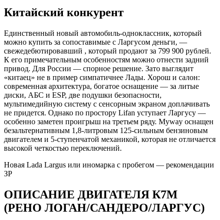
Китайский конкурент
Единственный новый автомобиль-одноклассник, который
можно купить за сопоставимые с Ларгусом деньги, —
свежедебютировавший , который продают за 799 900 рублей.
К его примечательным особенностям можно отнести задний
привод. Для России — спорное решение. Зато выглядит
«китаец» не в пример симпатичнее Лады. Хорош и салон:
современная архитектура, богатое оснащение — за литые
диски, АБС и ESP, две подушки безопасности,
мультимедийную систему с сенсорным экраном доплачивать
не придется. Однако по простору Lifan уступает Ларгусу —
особенно заметен проигрыш на третьем ряду. Myway оснащен
безальтернативным 1,8-литровым 125-сильным бензиновым
двигателем и 5-ступенчатой механикой, которая не отличается
высокой четкостью переключений.
Новая Lada Largus или иномарка с пробегом — рекомендации
ЗР
ОПИСАНИЕ ДВИГАТЕЛЯ К7М
(РЕНО ЛОГАН/САНДЕРО/ЛАРГУС)