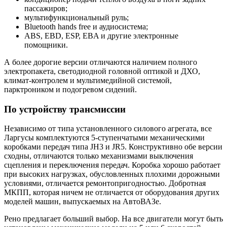
пассажиров;
мультифункциональный руль;
Bluetooth hands free и аудиосистема;
ABS, EBD, ESP, EBA и другие электронные
помощники.
А более дорогие версии отличаются наличием полного
электропакета, светодиодной головной оптикой и ДХО,
климат-контролем и мультимедийной системой,
парктроником и подогревом сидений.
По устройству трансмиссии
Независимо от типа установленного силового агрегата, все
Ларгусы комплектуются 5-ступенчатыми механическими
коробками передач типа JH3 и JR5. Конструктивно обе версии
сходны, отличаются только механизмами выключения
сцепления и переключения передач. Коробка хорошо работает
при высоких нагрузках, обусловленных плохими дорожными
условиями, отличается ремонтопригодностью. Добротная
МКПП, которая ничем не отличается от оборудования других
моделей машин, выпускаемых на АвтоВАЗе.
Рено предлагает больший выбор. На все двигатели могут быть