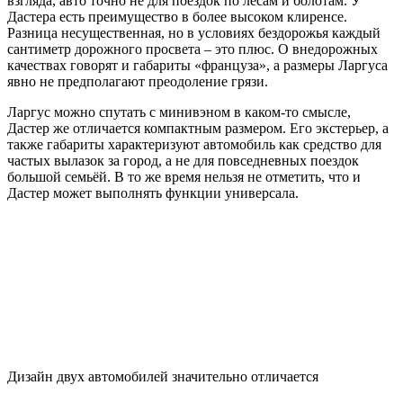
взгляда, авто точно не для поездок по лесам и болотам. У
Дастера есть преимущество в более высоком клиренсе.
Разница несущественная, но в условиях бездорожья каждый
сантиметр дорожного просвета – это плюс. О внедорожных
качествах говорят и габариты «француза», а размеры Ларгуса
явно не предполагают преодоление грязи.
Ларгус можно спутать с минивэном в каком-то смысле,
Дастер же отличается компактным размером. Его экстерьер, а
также габариты характеризуют автомобиль как средство для
частых вылазок за город, а не для повседневных поездок
большой семьёй. В то же время нельзя не отметить, что и
Дастер может выполнять функции универсала.
Дизайн двух автомобилей значительно отличается