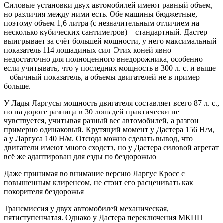
Силовые установки двух автомобилей имеют равный объем,
но различия между ними есть. Обе машины бюджетные,
поэтому объем 1,6 литра (с незначительным отличием на
несколько кубических сантиметров) – стандартный. Дастер
выигрывает за счёт большей мощности, у него максимальный
показатель 114 лошадиных сил. Этих коней явно
недостаточно для полноценного внедорожника, особенно
если учитывать, что у последних мощность в 300 л. с. и выше
– обычный показатель, а объемы двигателей не в пример
больше.
У Лады Ларгусы мощность двигателя составляет всего 87 л. с.,
но на дороге разница в 30 лошадей практически не
чувствуется, учитывая разный вес автомобилей, а разгон
примерно одинаковый. Крутящий момент у Дастера 156 Н/м,
а у Ларгуса 140 Н/м. Отсюда можно сделать вывод, что
двигатели имеют много сходств, но у Дастера силовой агрегат
всё же адаптирован для езды по бездорожью
Даже принимая во внимание версию Ларгус Кросс с
повышенным клиренсом, не стоит его расценивать как
покорителя бездорожья
Трансмиссия у двух автомобилей механическая,
пятиступенчатая. Однако у Дастера переключения МКПП