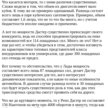
Что касается моторов, то с ними различия существенные.
Схожи модели в том, что объем их двигателя имеет мало
кубов. К тому же он примерно одинаковый. Разница состоит
всего лишь в паре кубических сантиметров. Примерно, объем
составляет 1,6 литра, что не то что бы много, но с учетом
бюджетности вполне ожидаемо и приемлемо.
А вот по мощности Дастер существенно превосходит своего
конкурента, ведь он способен продемонстрировать на пике
возможностей все 114 лошадиных сил. Много ли это? Нет и
еще раз нет, и чтобы убедиться в этом, достаточно взглянуть
на характеристики топовых представителей класса
внедорожников или универсалов, где даже 300 лошадиных
сил отнюдь не предел.
Вот почему то обстоятельство, что у Лады мощность
составляет всего лишь 87 лошадиных сил, делает Дастер
существенно интереснее для тех, кого интересуют
динамические показатели, а не какие-то иные особенности
автомобиля. В данном случае разница почти в 30 лошадиных
сил будет играть существенную роль в том, как два этих
транспортных средства смогут проявить себя на дороге.
Что же до крутящего момента, то у Рено Дастер он составляет
156 Ньютонов на метр при 4000 оборотов в минуту, тогда как