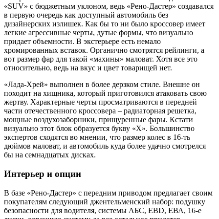
«SUV» с бюджетным уклоном, ведь «Рено-Дастер» создавался
в первую очередь как доступный автомобиль без
дизайнерских излишек. Как бы то ни было кроссовер имеет
легкие агрессивные черты, дутые формы, что визуально
придает объемности. В экстерьере есть немало
хромированных вставок. Органично смотрятся рейлинги, а
вот размер фар для такой «махины» маловат. Хотя все это
относительно, ведь на вкус и цвет товарищей нет.
«Лада-Хрей» выполнен в более дерзком стиле. Внешне он
походит на хищника, который приготовился атаковать свою
жертву. Характерные черты просматриваются в передней
части отечественного кроссовера – радиаторная решетка,
мощные воздухозаборники, прищуренные фары. Кстати
визуально этот блок образуется букву «Х». Большинство
экспертов сходятся во мнении, что размер колес в 16-ть
дюймов маловат, и автомобиль куда более удачно смотрелся
бы на семнадцатых дисках.
Интерьер и опции
В базе «Рено-Дастер» с передним приводом предлагает своим
покупателям следующий джентельменский набор: подушку
безопасности для водителя, системы АБС, ЕВD, ЕВА, 16-е