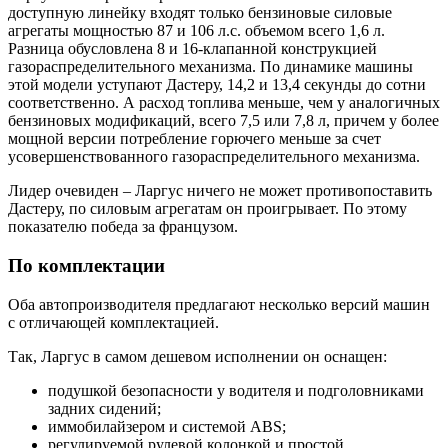
доступную линейку входят только бензиновые силовые
агрегаты мощностью 87 и 106 л.с. объемом всего 1,6 л.
Разница обусловлена 8 и 16-клапанной конструкцией
газораспределительного механизма. По динамике машины
этой модели уступают Дастеру, 14,2 и 13,4 секунды до сотни
соответственно. А расход топлива меньше, чем у аналогичных
бензиновых модификаций, всего 7,5 или 7,8 л, причем у более
мощной версии потребление горючего меньше за счет
усовершенствованного газораспределительного механизма.
Лидер очевиден – Ларгус ничего не может противопоставить
Дастеру, по силовым агрегатам он проигрывает. По этому
показателю победа за французом.
По комплектации
Оба автопроизводителя предлагают несколько версий машин
с отличающей комплектацией.
Так, Ларгус в самом дешевом исполнении он оснащен:
подушкой безопасности у водителя и подголовниками
задних сидений;
иммобилайзером и системой ABS;
регулируемой рулевой колонкой и простой