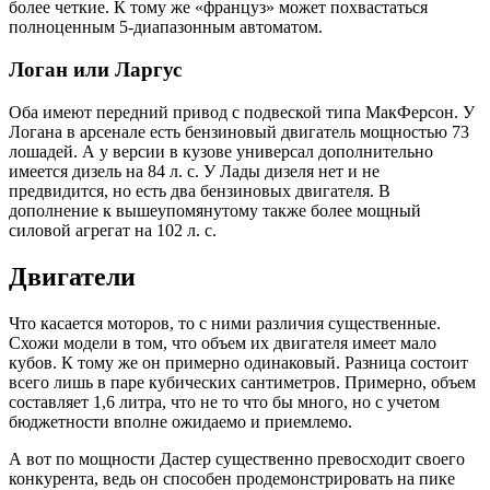
более четкие. К тому же «француз» может похвастаться
полноценным 5-диапазонным автоматом.
Логан или Ларгус
Оба имеют передний привод с подвеской типа МакФерсон. У
Логана в арсенале есть бензиновый двигатель мощностью 73
лошадей. А у версии в кузове универсал дополнительно
имеется дизель на 84 л. с. У Лады дизеля нет и не
предвидится, но есть два бензиновых двигателя. В
дополнение к вышеупомянутому также более мощный
силовой агрегат на 102 л. с.
Двигатели
Что касается моторов, то с ними различия существенные.
Схожи модели в том, что объем их двигателя имеет мало
кубов. К тому же он примерно одинаковый. Разница состоит
всего лишь в паре кубических сантиметров. Примерно, объем
составляет 1,6 литра, что не то что бы много, но с учетом
бюджетности вполне ожидаемо и приемлемо.
А вот по мощности Дастер существенно превосходит своего
конкурента, ведь он способен продемонстрировать на пике