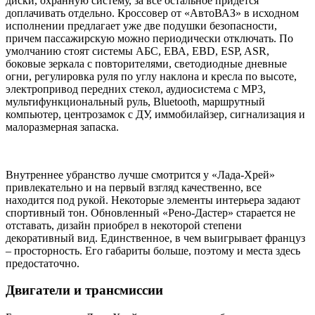
диски, охранную систему, за все остальное придется
доплачивать отдельно. Кроссовер от «АвтоВАЗ» в исходном
исполнении предлагает уже две подушки безопасности,
причем пассажирскую можно периодически отключать. По
умолчанию стоят системы АБС, ЕВА, ЕВD, ESP, ASR,
боковые зеркала с повторителями, светодиодные дневные
огни, регулировка руля по углу наклона и кресла по высоте,
электропривод передних стекол, аудиосистема с МР3,
мультифункциональный руль, Bluetooth, маршрутный
компьютер, центрозамок с ДУ, иммобилайзер, сигнализация и
малоразмерная запаска.
Внутреннее убранство лучше смотрится у «Лада-Хрей»
привлекательно и на первый взгляд качественно, все
находится под рукой. Некоторые элементы интерьера задают
спортивный тон. Обновленный «Рено-Дастер» старается не
отставать, дизайн приобрел в некоторой степени
декоративный вид. Единственное, в чем выигрывает француз
– просторность. Его габариты больше, поэтому и места здесь
предостаточно.
Двигатели и трансмиссии