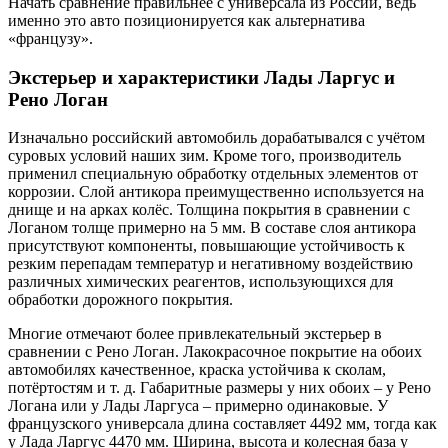
Начать сравнение правильнее с универсала из России, ведь
именно это авто позиционируется как альтернатива
«французу».
Экстерьер и характеристики Лады Ларгус и
Рено Логан
Изначально российский автомобиль дорабатывался с учётом
суровых условий наших зим. Кроме того, производитель
применил специальную обработку отдельных элементов от
коррозии. Слой антикора преимущественно используется на
днище и на арках колёс. Толщина покрытия в сравнении с
Логаном толще примерно на 5 мм. В составе слоя антикора
присутствуют компоненты, повышающие устойчивость к
резким перепадам температур и негативному воздействию
различных химических реагентов, использующихся для
обработки дорожного покрытия.
Многие отмечают более привлекательный экстерьер в
сравнении с Рено Логан. Лакокрасочное покрытие на обоих
автомобилях качественное, краска устойчива к сколам,
потёртостям и т. д. Габаритные размеры у них обоих – у Рено
Логана или у Лады Ларгуса – примерно одинаковые. У
французского универсала длина составляет 4492 мм, тогда как
у Лада Ларгус 4470 мм. Ширина, высота и колесная база у