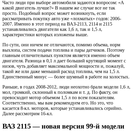
Часто люди при выборе автомобиля задаются вопросом: «А
какой двигатель лучше?» В нашем же случае все не так
просто. Подобный вопрос может возникнуть, если
рассматривать покупку авто уже «лохматых» годов: 2006-
2007. Именно в этот период на ВАЗ-2113, 2114 и 2115
устанавливались двигатели как 1,6 л, так и 1,5 л,
характеристики которых изложены выше.
По сути, они ничем не отличаются, помимо объема, норм
выхлопа, систем подачи топлива и пары датчиков. Поэтому
главным отличительных пунктом является именно объем
двигателя. Разница в 0,1 л дает больший крутящий момент с
низов, чуть добавляет максимальной мощности и, пожалуй,
такой же или даже меньший расход топлива, чем на 1,5 л.
Единственный минус — более шумный в работе на холостых.
Раньше, в годах 2008-2012, люди неохотно брали модели 1,6 л,
мол, громкий, склонный к поломкам и т. д. По факту, он
превосходит мотор объемом 1,5 л по всем показателям.
Соответственно, мы вам рекомендуем его. Но это, что
касается 8-кл. моторов, которые устанавливались серийно.
Далее рассмотрим 16-кл.
ВАЗ 2115 — новая версия 99-й модели