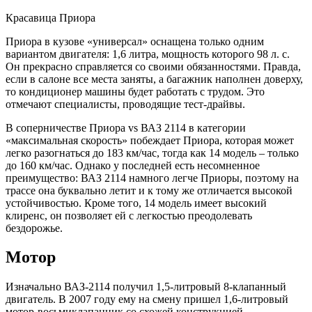
Красавица Приора
Приора в кузове «универсал» оснащена только одним
вариантом двигателя: 1,6 литра, мощность которого 98 л. с.
Он прекрасно справляется со своими обязанностями. Правда,
если в салоне все места заняты, а багажник наполнен доверху,
то кондиционер машины будет работать с трудом. Это
отмечают специалисты, проводящие тест-драйвы.
В соперничестве Приора vs ВАЗ 2114 в категории
«максимальная скорость» побеждает Приора, которая может
легко разогнаться до 183 км/час, тогда как 14 модель – только
до 160 км/час. Однако у последней есть несомненное
преимущество: ВАЗ 2114 намного легче Приоры, поэтому на
трассе она буквально летит и к тому же отличается высокой
устойчивостью. Кроме того, 14 модель имеет высокий
клиренс, он позволяет ей с легкостью преодолевать
бездорожье.
Мотор
Изначально ВАЗ-2114 получил 1,5-литровый 8-клапанный
двигатель. В 2007 году ему на смену пришел 1,6-литровый
мотор-восьмиклапанник со схожей конструкцией.