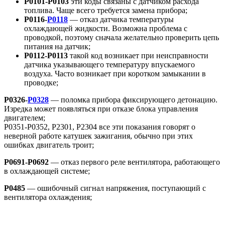
Р0101-Р0103
эти коды связаны с датчиком расхода
топлива. Чаще всего требуется замена прибора;
Р0116-
Р0118
— отказ датчика температуры
охлаждающей жидкости. Возможна проблема с
проводкой, поэтому сначала желательно проверить цепь
питания на датчик;
Р0112-Р0113
такой код возникает при неисправности
датчика указывающего температуру впускаемого
воздуха. Часто возникает при коротком замыкании в
проводке;
Р0326-
Р0328
— поломка прибора фиксирующего детонацию.
Изредка может появляться при отказе блока управления
двигателем;
Р0351-Р0352, Р2301, Р2304 все эти показания говорят о
неверной работе катушек зажигания, обычно при этих
ошибках двигатель троит;
Р0691-Р0692
— отказ первого реле вентилятора, работающего
в охлаждающей системе;
Р0485
— ошибочный сигнал напряжения, поступающий с
вентилятора охлаждения;