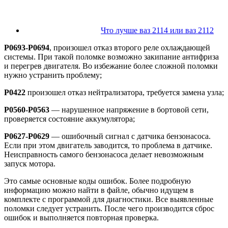
Что лучше ваз 2114 или ваз 2112
Р0693-Р0694
, произошел отказ второго реле охлаждающей
системы. При такой поломке возможно закипание антифриза
и перегрев двигателя. Во избежание более сложной поломки
нужно устранить проблему;
Р0422
произошел отказ нейтрализатора, требуется замена узла;
Р0560-Р0563
— нарушенное напряжение в бортовой сети,
проверяется состояние аккумулятора;
Р0627-Р0629
— ошибочный сигнал с датчика бензонасоса.
Если при этом двигатель заводится, то проблема в датчике.
Неисправность самого бензонасоса делает невозможным
запуск мотора.
Это самые основные коды ошибок. Более подробную
информацию можно найти в файле, обычно идущем в
комплекте с программой для диагностики. Все выявленные
поломки следует устранить. После чего производится сброс
ошибок и выполняется повторная проверка.