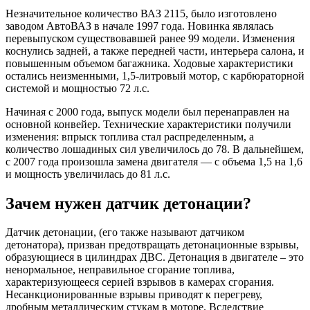
Незначительное количество ВАЗ 2115, было изготовлено
заводом АвтоВАЗ в начале 1997 года. Новинка являлась
перевыпуском существовавшей ранее 99 модели. Изменения
коснулись задней, а также передней части, интерьера салона, и
повышенным объемом багажника. Ходовые характеристики
остались неизменными, 1,5-литровый мотор, с карбюраторной
системой и мощностью 72 л.с.
Начиная с 2000 года, выпуск модели был перенаправлен на
основной конвейер. Технические характеристики получили
изменения: впрыск топлива стал распределенным, а
количество лошадиных сил увеличилось до 78. В дальнейшем,
с 2007 года произошла замена двигателя — с объема 1,5 на 1,6
и мощность увеличилась до 81 л.с.
Зачем нужен датчик детонации?
Датчик детонации, (его также называют датчиком
детонатора), призван предотвращать детонационные взрывы,
образующиеся в цилиндрах ДВС. Детонация в двигателе – это
ненормальное, неправильное сгорание топлива,
характеризующееся серией взрывов в камерах сгорания.
Несанкционированные взрывы приводят к перегреву,
дробным металлическим стукам в моторе. Вследствие