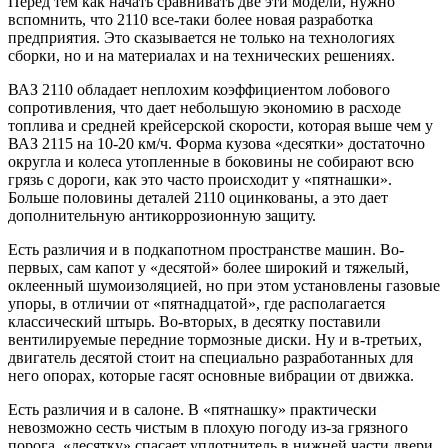
Перед тем как начать сравнивать две эти модели, нужно
вспомнить, что 2110 все-таки более новая разработка
предприятия. Это сказывается не только на технологиях
сборки, но и на материалах и на технических решениях.
ВАЗ 2110 обладает неплохим коэффициентом лобового
сопротивления, что дает небольшую экономию в расходе
топлива и средней крейсерской скорости, которая выше чем у
ВАЗ 2115 на 10-20 км/ч. Форма кузова «десятки» достаточно
округла и колеса утопленные в боковины не собирают всю
грязь с дороги, как это часто происходит у «пятнашки».
Больше половины деталей 2110 оцинкованы, а это дает
дополнительную антикоррозионную защиту.
Есть различия и в подкапотном пространстве машин. Во-
первых, сам капот у «десятой» более широкий и тяжелый,
оклеенный шумоизоляцией, но при этом установлены газовые
упоры, в отличии от «пятнадцатой», где располагается
классический штырь. Во-вторых, в десятку поставили
вентилируемые передние тормозные диски. Ну и в-третьих,
двигатель десятой стоит на специально разработанных для
него опорах, которые гасят основные вибрации от движка.
Есть различия и в салоне. В «пятнашку» практически
невозможно сесть чистым в плохую погоду из-за грязного
порога, «десятку» спасает уплотнитель в нижней части двери.