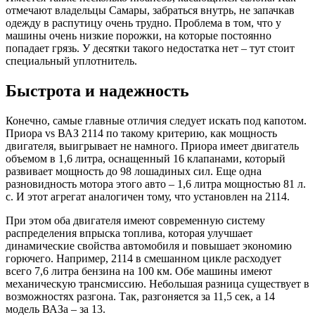
отмечают владельцы Самары, забраться внутрь, не запачкав
одежду в распутицу очень трудно. Проблема в том, что у
машины очень низкие порожки, на которые постоянно
попадает грязь. У десятки такого недостатка нет – тут стоит
специальный уплотнитель.
Быстрота и надежность
Конечно, самые главные отличия следует искать под капотом.
Приора vs ВАЗ 2114 по такому критерию, как мощность
двигателя, выигрывает не намного. Приора имеет двигатель
объемом в 1,6 литра, оснащенный 16 клапанами, который
развивает мощность до 98 лошадиных сил. Еще одна
разновидность мотора этого авто – 1,6 литра мощностью 81 л.
с. И этот агрегат аналогичен тому, что установлен на 2114.
При этом оба двигателя имеют современную систему
распределения впрыска топлива, которая улучшает
динамические свойства автомобиля и повышает экономию
горючего. Например, 2114 в смешанном цикле расходует
всего 7,6 литра бензина на 100 км. Обе машины имеют
механическую трансмиссию. Небольшая разница существует в
возможностях разгона. Так, разгоняется за 11,5 сек, а 14
модель ВАЗа – за 13.