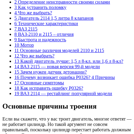
2 Определение неисправности своими силами
3 Как устранить поломку
4 Что же выбрать?
5 Двигатель 2114 1,5 литра 8 клапанов
6 Технические характеристики
7 ВАЗ 2115
8 ВАЗ-2110 и 2115 – отличия
9 Быстрота и надежность
10 Мотор
11 Основные различия моделей 2110 и 2115
12 Что же выбрать?
13 Какой двигатель лучше: 1,5 л 8-кл. или 1,6 л 8-кл?
14 ВАЗ 2115 — новая версия 99-й модели
15 Зачем нужен датчик детонации?
16 Почему возникает ошибка P0326? 4 Причины
17 Основные симптомы
18 Как исправить ошибку P0326?
19 ВАЗ 2114 — рестайлинг популярной модели
Основные причины троения
Если вы скажете, что у вас троит двигатель, многие ответят —
не работает цилиндр. Но такой аргумент не совсем
правильный, поскольку цилиндр перестает работать должным