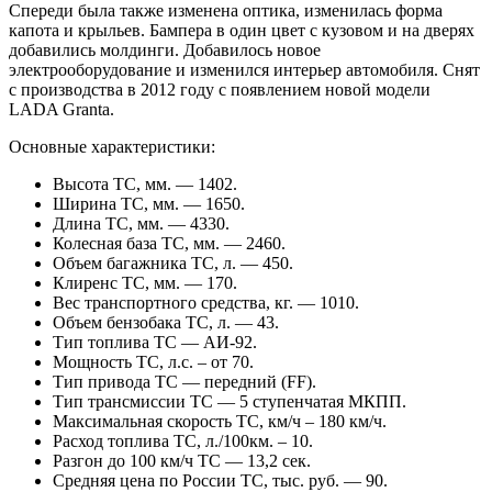
Спереди была также изменена оптика, изменилась форма
капота и крыльев. Бампера в один цвет с кузовом и на дверях
добавились молдинги. Добавилось новое
электрооборудование и изменился интерьер автомобиля. Снят
с производства в 2012 году с появлением новой модели
LADA Granta.
Основные характеристики:
Высота ТС, мм. — 1402.
Ширина ТС, мм. — 1650.
Длина ТС, мм. — 4330.
Колесная база ТС, мм. — 2460.
Объем багажника ТС, л. — 450.
Клиренс ТС, мм. — 170.
Вес транспортного средства, кг. — 1010.
Объем бензобака ТС, л. — 43.
Тип топлива ТС — АИ-92.
Мощность ТС, л.с. – от 70.
Тип привода ТС — передний (FF).
Тип трансмиссии ТС — 5 ступенчатая МКПП.
Максимальная скорость ТС, км/ч – 180 км/ч.
Расход топлива ТС, л./100км. – 10.
Разгон до 100 км/ч ТС — 13,2 сек.
Средняя цена по России ТС, тыс. руб. — 90.