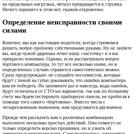
на предельных нагрузках, металл превращается в стружку.
Ничего хорошего в этом нет, скажем откровенно.
Определение неисправности своими
силами
Конечно, мы как настоящие водители, всегда стремимся
решить любую проблему собственными руками. Ну не любите
вы, когда чужой дяденька лечит вашу «ласточку» и я вас
прекрасно понимаю. Однако, если рассматривать вопрос
бортового компьютера, то тут все несколько иначе, но в
определенных случаях справится самостоятельно можно.
Сразу предупреждаю: не слушайте пессимистов, которые
будут с пеной на губах доказывать, что ошибки компьютера
вам не победить. Но запомните раз и навсегда, коды ошибок,
будут отличаться от СТО-ых вариантов, так как по большому
счету мы будем тестировать приборную панель, не прибегая к
помощи того самого «бортовика». Вместо числа с
четырехзначным значением, нам представится двузначное.
Прежде чем рассказать вам о различных комбинациях
выполните несколько простых действий. Они помогут не
только определить версию прошивки, но и узнать об
имеющихся неисправностях. Самодиагностика, начинается