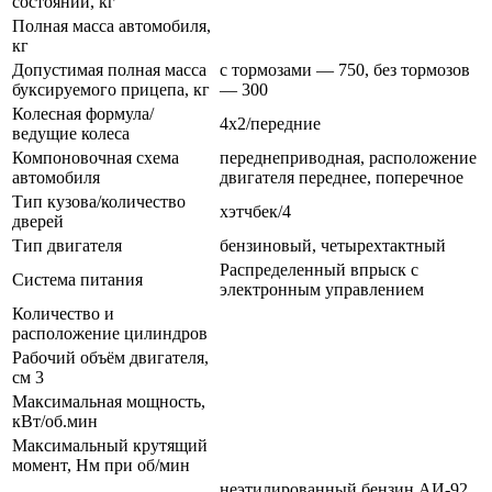
состоянии, кг
Полная масса автомобиля,
кг
Допустимая полная масса
с тормозами — 750, без тормозов
буксируемого прицепа, кг
— 300
Колесная формула/
4х2/передние
ведущие колеса
Компоновочная схема
переднеприводная, расположение
автомобиля
двигателя переднее, поперечное
Тип кузова/количество
хэтчбек/4
дверей
Тип двигателя
бензиновый, четырехтактный
Распределенный впрыск с
Система питания
электронным управлением
Количество и
расположение цилиндров
Рабочий объём двигателя,
см 3
Максимальная мощность,
кВт/об.мин
Максимальный крутящий
момент, Нм при об/мин
неэтилированный бензин АИ-92