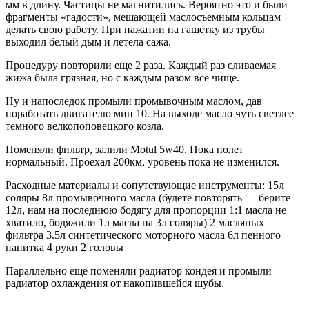
мм в длину. Частицы не магнитились. Вероятно это и были
фрагменты «гадости», мешающей маслосъемным кольцам
делать свою работу. При нажатии на гашетку из трубы
выходил белый дым и летела сажа.
Процедуру повторили еще 2 раза. Каждый раз сливаемая
жижа была грязная, но с каждым разом все чище.
Ну и напоследок промыли промывочным маслом, дав
поработать двигателю мин 10. На выходе масло чуть светлее
темного велкопоповецкого козла.
Поменяли фильтр, залили Motul 5w40. Пока полет
нормальный. Проехал 200км, уровень пока не изменился.
Расходные материалы и сопутствующие инструменты: 15л
соляры 8л промывочного масла (будете повторять — берите
12л, нам на последнюю бодягу для пропорции 1:1 масла не
хватило, бодяжили 1л масла на 3л соляры) 2 масляных
фильтра 3.5л синтетического моторного масла 6л пенного
напитка 4 руки 2 головы
Параллельно еще поменяли радиатор кондея и промыли
радиатор охлаждения от накопившейся шубы.