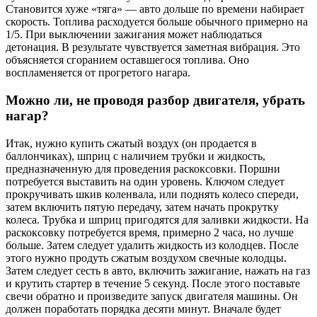
Становится хуже «тяга» — авто дольше по времени набирает
скорость. Топлива расходуется больше обычного примерно на
1/5. При выключении зажигания может наблюдаться
детонация. В результате чувствуется заметная вибрация. Это
объясняется сгоранием оставшегося топлива. Оно
воспламеняется от прогретого нагара.
Можно ли, не проводя разбор двигателя, убрать
нагар?
Итак, нужно купить сжатый воздух (он продается в
баллончиках), шприц с наличием трубки и жидкость,
предназначенную для проведения раскоксовки. Поршни
потребуется выставить на один уровень. Ключом следует
прокручивать шкив коленвала, или поднять колесо спереди,
затем включить пятую передачу, затем начать прокрутку
колеса. Трубка и шприц пригодятся для заливки жидкости. На
раскоксовку потребуется время, примерно 2 часа, но лучше
больше. Затем следует удалить жидкость из колодцев. После
этого нужно продуть сжатым воздухом свечные колодцы.
Затем следует сесть в авто, включить зажигание, нажать на газ
и крутить стартер в течение 5 секунд. После этого поставьте
свечи обратно и произведите запуск двигателя машины. Он
должен поработать порядка десяти минут. Вначале будет