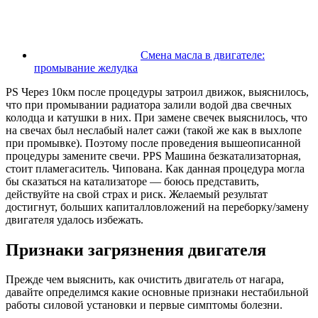
Смена масла в двигателе:
промывание желудка
PS Через 10км после процедуры затроил движок, выяснилось,
что при промывании радиатора залили водой два свечных
колодца и катушки в них. При замене свечек выяснилось, что
на свечах был неслабый налет сажи (такой же как в выхлопе
при промывке). Поэтому после проведения вышеописанной
процедуры замените свечи. PPS Машина безкатализаторная,
стоит пламегаситель. Чипована. Как данная процедура могла
бы сказаться на катализаторе — боюсь представить,
действуйте на свой страх и риск. Желаемый результат
достигнут, больших капиталловложений на переборку/замену
двигателя удалось избежать.
Признаки загрязнения двигателя
Прежде чем выяснить, как очистить двигатель от нагара,
давайте определимся какие основные признаки нестабильной
работы силовой установки и первые симптомы болезни.