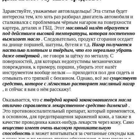
Здравствуйте, уважаемые автовладельцы! Эта статья будет
интересна тем, кто хоть раз разбирал двигатель автомобиля и
сталкивался с проблемным чёрным нагаром на поверхности
картера, деталях и ГБЦ. Этот
масляный налёт образуется
под действием высокой температуры, которая постепенно
выжигает масло
. Следовательно, продукт сгорания оседает
на днище поршней, шатуны, бугеля и т.д.
Нагар получается
настолько плотным и твёрдым, что его нереально убрать
даже отвёрткой
, не говоря за щётку по металлу. С
поверхностей, для которых недопустимы механические
повреждения, к примеру, поршни, убирать этот налёт
инструментом вообще нельзя — приходится пол дня сидеть и
отмывать его тряпкой с бензином. Однако, всё же
существует
средство, которое с лёгкостью растворяет масляный нагар
, и сейчас я вам о нём расскажу!
Оказывается, что
с твёрдой коркой закоксовавшегося масла
отлично справляется лекарственное средство димексид
.
Это противовоспалительный препарат, который применяется,
в основном, для предотвращения заражений кожи, а также в
качестве проводника каких-нибудь лекарств через кожу. Само
вещество имеет очень высокую проникательную
способность
и может впитываться за считанные секунды как
в кожу, так и во многие другие образования, в том числе и в