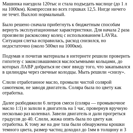
Машинка наездила 120тыс и стала подъедать маслице (до 1 л
на 1000км). Компрессия во всех горшках 12,5. Нигде ничего
не течет. Выхлоп нормальный.
Было решено сначала прибегнуть к бюджетным способам
вернуть эксплуатационные характеристики. Для начала 2 раза
произвели раскоксовку колец с использованием LAVRа.
Ситуация слегка исправилась, расход снизился, но
недостаточно (около 500мл на 1000км).
Подумав и почитав материалы в интернете решили проверить
гипотезу с закоксовашимися маслосъемными кольцами, до
которых ЛАВР добраться не смог ввиду того, что закапывался
в цилиндры через свечные колодцы. Мыть решили «снизу».
Слили отработанное масло, промыли чистой солярой
самотеком, не заводя двигатель. Соляра была по цвету как
отработка.
Далее разбодяжили 6 литров смеси (соляра — промывочное
масло 1:1) и залили в двигатель на 1 час, провернув вручную
несколько раз коленвал. Завели двигатель и дали прогреться
градусов до 40. Слили, жижа опять была по цвету как
отработка. К тому же на дне таза были обнаружены крошки
темного цвета, размер частиц доходил до 1мм в толщину и 3