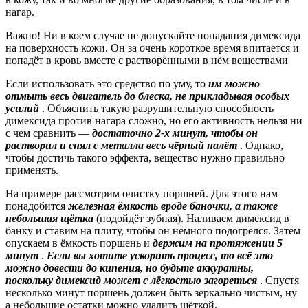
нагар.
Важно! Ни в коем случае не допускайте попадания димексида
на поверхность кожи. Он за очень короткое время впитается и
попадёт в кровь вместе с растворёнными в нём веществами
Если использовать это средство по уму, то
им можно
отмыть весь двигатель до блеска, не прикладывая особых
усилий
. Объяснить такую разрушительную способность
димексида против нагара сложно, но его активность нельзя ни
с чем сравнить —
достаточно 2-х минут, чтобы он
растворил и снял с металла весь чёрный налёт
. Однако,
чтобы достичь такого эффекта, вещество нужно правильно
применять.
На примере рассмотрим очистку поршней. Для этого нам
понадобится
железная ёмкость вроде баночки, а также
небольшая щётка
(подойдёт зубная). Наливаем димексид в
банку и ставим на плиту, чтобы он немного подогрелся. Затем
опускаем в ёмкость поршень и
держим на протяжении 5
минут
.
Если вы хотите ускорить процесс, то всё это
можно довести до кипения, но будьте аккуратны,
поскольку димексид может с лёгкостью загореться
. Спустя
несколько минут поршень должен быть зеркально чистым, ну
а небольшие остатки можно удалить щёткой.