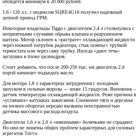
обойдется минимум в 20 000 рублей.
1.6 / 126 л.с. с индексом SQRE4G16 получил надежный
цепной привод ГРМ.
Некоторые владельцы Tiggo с двигателем 2,4 л столкнулись с
неприятными случаями обрыва клапана и разрушением
шатуна. Мотор склонен к «растрате» охлаждающей жидкости
через нижний патрубок радиатора, стык помпы с трубкой
термостата или через саму трубку. Иногда «дают течь»
заглушки в блоке цилиндров.
Стоит добавить, что после 200-250 тыс. км двигатель 2.4
порой начинает подъедать масло.
Для мотора 1,8 л характерны затруднения с холодным
запуском в сильные морозы — ниже 15 градусов. Виновник –
датчик температуры охлаждающей жидкости. Реже причина в
«уставших» катушках зажигания. Снижение тяги и дерганье
на низких оборотах нередко вызваны неисправностью
датчика массового расхода воздуха.
Двигатели 1,6 л и 2,0 л «именными» болячками не страдают.
Но они не лишены общих проблем характерных для силовых
агрегатов Тигго.