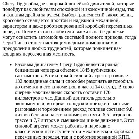
Chery Tiggo обладает широкой линейкой двигателей, которые
подойдут как любителям спокойной и экономичной езды, так
и фанатам драйва за рулем. Выбор трансмиссий также велик,
кроссовер оснащается простой и надежной механикой,
вариатором и даже роботизированной коробкой переменных
передач. Помимо этого любители выехать на бездорожье
могут оснастить автомобиль системой полного привода, тогда
Чери Тигго станет настоящим верным помощником в
преодолении любых трудностей, которые подкинет вам
коварная пересеченная местность.
Базовым двигателем Chery Tiggo является рядная
бензиновая четверка объемом 1845 кубических
сантиметров. В пике такой силовой агрегат развивает
132 лошадиные силы и способен разогнать автомобиль
до отметки в сто километров в час за 14 секунд. В свою
очередь максимальная скорость составит 170
километров в час. Данный двигатель довольно
экономичный, во время городской поездки с частыми
разгонами и торможением расход топлива составит 9,8
литров бензина на сто километров пути, 6,5 литров по
трассе и 7,7 литров в смешанном цикле движения. Этот
силовой агрегат может работать в паре как с
классической пятиступенчатой механической коробкой
переменных передач, так и с роботизированной КПП.