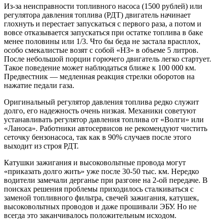
Из-за неисправности топливного насоса (1500 рублей) или
регулятора давления топлива (РДТ) двигатель начинает
глохнуть и перестает запускаться с первого раза, а потом и
вовсе отказывается запускаться при остатке топлива в баке
менее половины или 1/3. Что бы беда не застала врасплох,
особо смекалистые возят с собой «НЗ» в объеме 5 литров.
После небольшой порции горючего двигатель легко стартует.
Такое поведение может наблюдаться ближе к 100 000 км.
Предвестник — медленная реакция стрелки оборотов на
нажатие педали газа.
Оригинальный регулятор давления топлива редко служит
долго, его надежность очень низкая. Механики советуют
устанавливать регулятор давления топлива от «Волги» или
«Ланоса». Работники автосервисов не рекомендуют чистить
сеточку бензонасоса, так как в 90% случаев после этого
выходит из строя РДТ.
Катушки зажигания и высоковольтные провода могут
«приказать долго жить» уже после 30-50 тыс. км. Нередко
водители замечали дерганье при разгоне на 2-ой передаче. В
поисках решения проблемы приходилось сталкиваться с
заменой топливного фильтра, свечей зажигания, катушек,
высоковольтных проводов и даже прошивали ЭБУ. Но не
всегда это заканчивалось положительным исходом.