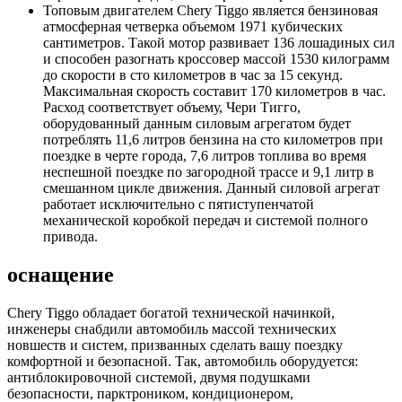
Топовым двигателем Chery Tiggo является бензиновая
атмосферная четверка объемом 1971 кубических
сантиметров. Такой мотор развивает 136 лошадиных сил
и способен разогнать кроссовер массой 1530 килограмм
до скорости в сто километров в час за 15 секунд.
Максимальная скорость составит 170 километров в час.
Расход соответствует объему, Чери Тигго,
оборудованный данным силовым агрегатом будет
потреблять 11,6 литров бензина на сто километров при
поездке в черте города, 7,6 литров топлива во время
неспешной поездке по загородной трассе и 9,1 литр в
смешанном цикле движения. Данный силовой агрегат
работает исключительно с пятиступенчатой
механической коробкой передач и системой полного
привода.
оснащение
Chery Tiggo обладает богатой технической начинкой,
инженеры снабдили автомобиль массой технических
новшеств и систем, призванных сделать вашу поездку
комфортной и безопасной. Так, автомобиль оборудуется:
антиблокировочной системой, двумя подушками
безопасности, парктроником, кондиционером,