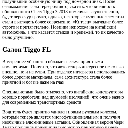
получивший особенную нишу под номерной знак. После
ознакомления с экстерьером авто, сказать, что внешность
обновленного Chery Tiggo 3 2018 поменялась существенно,
будет чересчур громко, однако, некоторые кузовные элементы
стали выглядеть более современно. «Китаец» выглядит более
строго и притягательно. Новинка непохожа на китайский
автомобиль, а что касается стыков и крепежей, то их качество
было улучшено.
Салон Tiggo FL
Внутреннее убранство обладает весьма приятными
изменениями. Понятно, что авто теперь интересное не только
внешне, но и изнутри. При отделке интерьера использовались
более дорогие материалы, сама архитектура стала более
приятной и богаче даже на глаз
Специалистами было отмечено, что китайские конструкторы
хорошо поработали над шумовой изоляцией, что очень важно
для современных транспортных средств
Водитель будет приятно удивлен новым рулевым колесом,
который теперь является многофункциональным и получил
необычные алюминиевые вставки. Обновленная версия Чери
Тигго получила принципиально новую приборную панель,