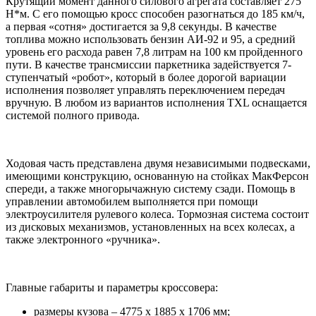
Крутящий момент данного силового агрегата составляет 275
Н*м. С его помощью кросс способен разогнаться до 185 км/ч,
а первая «сотня» достигается за 9,8 секунды. В качестве
топлива можно использовать бензин АИ-92 и 95, а средний
уровень его расхода равен 7,8 литрам на 100 км пройденного
пути. В качестве трансмиссии паркетника задействуется 7-
ступенчатый «робот», который в более дорогой вариации
исполнения позволяет управлять переключением передач
вручную. В любом из вариантов исполнения TXL оснащается
системой полного привода.
Ходовая часть представлена двумя независимыми подвесками,
имеющими конструкцию, основанную на стойках МакФерсон
спереди, а также многорычажную систему сзади. Помощь в
управлении автомобилем выполняется при помощи
электроусилителя рулевого колеса. Тормозная система состоит
из дисковых механизмов, установленных на всех колесах, а
также электронного «ручника».
Главные габариты и параметры кроссовера:
размеры кузова – 4775 х 1885 х 1706 мм;