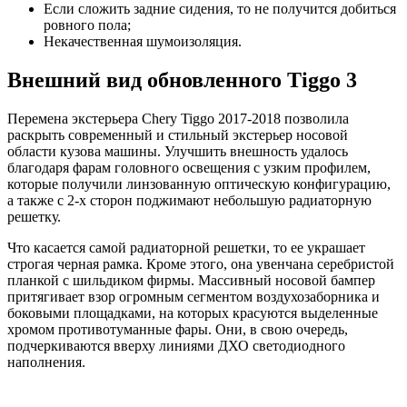
Если сложить задние сидения, то не получится добиться
ровного пола;
Некачественная шумоизоляция.
Внешний вид обновленного Tiggo 3
Перемена экстерьера Chery Tiggo 2017-2018 позволила
раскрыть современный и стильный экстерьер носовой
области кузова машины. Улучшить внешность удалось
благодаря фарам головного освещения с узким профилем,
которые получили линзованную оптическую конфигурацию,
а также с 2-х сторон поджимают небольшую радиаторную
решетку.
Что касается самой радиаторной решетки, то ее украшает
строгая черная рамка. Кроме этого, она увенчана серебристой
планкой с шильдиком фирмы. Массивный носовой бампер
притягивает взор огромным сегментом воздухозаборника и
боковыми площадками, на которых красуются выделенные
хромом противотуманные фары. Они, в свою очередь,
подчеркиваются вверху линиями ДХО светодиодного
наполнения.