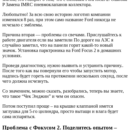
P Замена IMRC пневмоклапанов коллектора.
Любопытно! За всю свою историю логотип компании
изменялся 8 раз, при этом само название Ford никогда не
исчезало с эмблемы.
Причина вторая — проблемы со свечами. Прислушайтесь к
работе двигателя если вы заметили По дороге на АЗС я
случайно заметил, что на панели горит какой-то новый
значок. Установка парктроника на Ford Focus 2 в домашних
условиях.
Проведя диагностику, нужно выявить и устранить причину..
После того как вы повернули его чтобы запустить мотор,
надпись будет гореть на протяжении нескольких секунд, после
чего должна исчезнуть.
Со значением, можно сказать, разобрались, теперь вы знаете,
что такое “Чек Энджин” и чем он опасен.
Потом поступил проще – на крышке клаппаной имется
заглушка для 5-го цилиндра, просто вытащи и влага будет
сама испаряться.
Проблема с Фокусом 2. Поделитесь опытом –