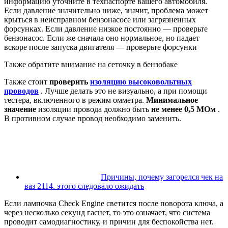
информацию уточните в техпаспорте вашего автомобиля.
Если давление значительно ниже, значит, проблема может
крыться в неисправном бензонасосе или загрязненных
форсунках. Если давление низкое постоянно — проверьте
бензонасос. Если же сначала оно нормальное, но падает
вскоре после запуска двигателя — проверьте форсунки
Также обратите внимание на сеточку в бензобаке
Также стоит
проверить
изоляцию высоковольтных
проводов
. Лучше делать это не визуально, а при помощи
тестера, включенного в режим омметра.
Минимальное
значение
изоляции провода должно быть
не менее 0,5 МОм
.
В противном случае провод необходимо заменить.
Причины, почему загорелся чек на
ваз 2114. этого следовало ожидать
Если лампочка Check Engine светится после поворота ключа, а
через несколько секунд гаснет, то это означает, что система
проводит самодиагностику, и причин для беспокойства нет.