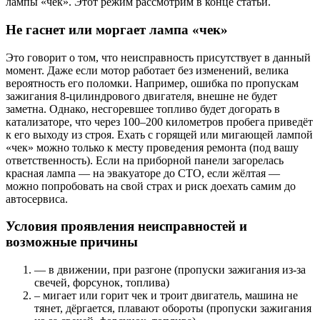
лампы «чек». Этот режим рассмотрим в конце статьи.
Не гаснет или моргает лампа «чек»
Это говорит о том, что неисправность присутствует в данный
момент. Даже если мотор работает без изменений, велика
вероятность его поломки. Например, ошибка по пропускам
зажигания 8-цилиндрового двигателя, внешне не будет
заметна. Однако, несгоревшее топливо будет догорать в
катализаторе, что через 100–200 километров пробега приведёт
к его выходу из строя. Ехать с горящей или мигающей лампой
«чек» можно только к месту проведения ремонта (под вашу
ответственность). Если на приборной панели загорелась
красная лампа — на эвакуаторе до СТО, если жёлтая —
можно попробовать на свой страх и риск доехать самим до
автосервиса.
Условия проявления неисправностей и
возможные причины
— в движении, при разгоне (пропуски зажигания из-за
свечей, форсунок, топлива)
– мигает или горит чек и троит двигатель, машина не
тянет, дёргается, плавают обороты (пропуски зажигания