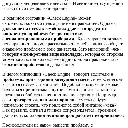
допустить неправильные действия. Именно поэтому я решил
рассказать о нем более подробно.
В обычном состоянии «Check Engine» может
свидетельствовать о целом ряде неисправностей. Однако,
далеко не на всех автомобилях удается определить
конкретную проблему без диагностики
специализированными приборами
. Блок управления знает
неисправность, но «не рассказывает» о ней, а лишь сообщает
о какой-то проблеме в зоне двигателя. Зато мигающий «чек»
говорит о конкретном виде неполадки
, которая со стороны
может казаться довольно безобидной, но на практике стать
серьезной проблемой
в дальнейшем.
В целом мигающий «Check Engine» говорит водителю
о
проблемах при сгорании воздушной смеси
, и не всегда они
касаются системы зажигания. Подобное обозначение может
появиться при поломке внутри самого двигателя, которая
влечет за собой столь неприятное последствие. Например,
если
прогорел клапан или поршень
, смесь не будет
нормально сгорать, что повлечет за собой мигание «чека».
Как правило, сигнал датчиков сопровождается «троением»
двигателя, когда
один из цилиндров работает неправильно
.
Производители не даром вынесли проблему с