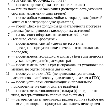
из-за свечей, форсунок, топлива)
— после заправки (некачественное топливо)
— при включении зажигания (неисправность датчиков
системы управления двигателем)
— после мойки машины, мойки мотора, дождя (плохой
контакт в электропроводке двигателя)
— горит Check на холодном двигателе/после прогрева
движка (неисправность кислородных датчиков)
— на высоких оборотах, на холостых оборотах
(топливо, свечи, форсунки)
— после замены свечей (свечи не того типа,
повреждение при установке свечей, высоковольтных
проводов)
— после замены воздушного фильтра (негерметичность
впуска, не одет разъём расходомера)
— после замены ремня грм (неправильная установка по
меткам, не одеты разъёмы датчиков)
— после установки ГБО (неправильная установка,
рассогласование блоков управления двигателя и ГБО)
— после установки сигнализации (неправильное
подключение, не одели снятые разъёмы)
— после замены топливного фильтра (фильтр не того
типа, негерметичность топливной системы)
— загорелся чек и увеличился расход топлива (работают
не все цилиндры — пропуски зажигания, неисправен