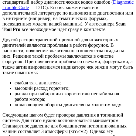
стандартный набор диагностических кодов ошибок (
Diagnostic
Trouble Code
— DTC). Его вы можете найти в
дополнительной литературе по выполнению диагностики или
в интернете (например, на тематических форумах,
посвященных модели вашей машины). У автосканера
Scan
Tool Pro
все необходимое идет сразу в комплекте.
Другой распространенной причиной для инжекторных
двигателей являются проблемы в работе форсунок. В
частности, появление значительного количества осадка на
них. Решение такой проблемы заключается в очистке
форсунок. При появлении проблем со свечами, форсунками, а
также активизировавшемся индикаторе чек энжин могут быть
такие симптомы:
слабая тяга двигателя;
высокий расход горючего;
рывки при набирании скорости или нестабильная
работа мотора;
«плавающие» обороты двигателя на холостом ходу.
Следующим шагом будет проверка давления в топливной
системе. Для этого нужно воспользоваться манометром.
Стандартное давление для большинства нетюнингованных
машин составляет 3 атмосферы (кгс/см2). Однако эту