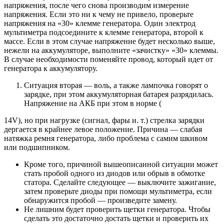
напряжения, после чего снова производим измерение
напряжения. Если это ни к чему не привело, проверьте
напряжения на «30» клемме генератора. Один электрод
мультиметра подсоедините к клемме генератора, второй к
массе. Если в этом случае напряжение будет несколько выше,
нежели на аккумуляторе, выполните «зачистку» «30» клеммы.
В случае необходимости поменяйте провод, который идет от
генератора к аккумулятору.
Ситуация вторая — воль, а также лампочка говорят о
зарядке, при этом аккумуляторная батарея разрядилась.
Напряжение на АКБ при этом в норме (
14V), но при нагрузке (сигнал, фары и. т.) стрелка зарядки
дергается в крайнее левое положение. Причина — слабая
натяжка ремня генератора, либо проблема с самим шкивом
или подшипником.
Кроме того, причиной вышеописанной ситуации может
стать пробой одного из диодов или обрыв в обмотке
статора. Сделайте следующее — выключите зажигание,
затем проверьте диоды при помощи мультиметра, если
обнаружится пробой — произведите замену.
Не лишним будет проверить щетки генератора. Чтобы
сделать это достаточно достать щетки и проверить их