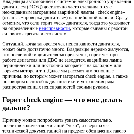
Владельцы автомобилей с системой электронного управления
двигателем (ЭСУД) достаточно часто сталкиваются с
неожиданным загоранием аварийной лампы «check engine»
(от англ. «проверка двигателя») на приборной панели. Сразу
отметим, что если горит «чек» двигателя, тогда это указывает
на определенные
неисправности
, которые связаны с работой
силового агрегата и его систем.
Ситуаций, когда загорелся чек неисправности двигателя,
может быть достаточно много. Владельцы нередко жалуются,
что после мойки двигателя загорелся чек, горит чек при
работе двигателя или ДВС не заводится, аварийная лампа
периодически или постоянно загорается на холодном или
горячем моторе и т.п. Далее мы рассмотрим основные
причины, по которым может загораться check engine, а также
поговорим о способах диагностики и устранения ряда
распространенных неисправностей своими руками.
Горит check engine — что мне делать
дальше?
Причину можно попробовать узнать самостоятельно,
посчитав количество миганий “чека”, и свериться с
технической документацией на предмет обозначения такого