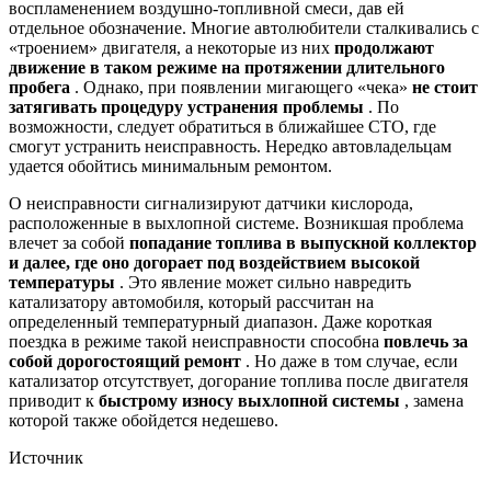
воспламенением воздушно-топливной смеси, дав ей
отдельное обозначение. Многие автолюбители сталкивались с
«троением» двигателя, а некоторые из них
продолжают
движение в таком режиме на протяжении длительного
пробега
. Однако, при появлении мигающего «чека»
не стоит
затягивать процедуру устранения проблемы
. По
возможности, следует обратиться в ближайшее СТО, где
смогут устранить неисправность. Нередко автовладельцам
удается обойтись минимальным ремонтом.
О неисправности сигнализируют датчики кислорода,
расположенные в выхлопной системе. Возникшая проблема
влечет за собой
попадание топлива в выпускной коллектор
и далее, где оно догорает под воздействием высокой
температуры
. Это явление может сильно навредить
катализатору автомобиля, который рассчитан на
определенный температурный диапазон. Даже короткая
поездка в режиме такой неисправности способна
повлечь за
собой дорогостоящий ремонт
. Но даже в том случае, если
катализатор отсутствует, догорание топлива после двигателя
приводит к
быстрому износу выхлопной системы
, замена
которой также обойдется недешево.
Источник