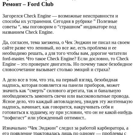
Ремонт – Ford Club
Загорелся Check Engine — возможные неисправности и
способы их устранения. Сегодня в рубрике ” Полезные
советы “, мы поговорим о “страшном” индикаторе под
названием Check Engine.
Да, согласен, тема заезжена, о Чек Энджин не писал на своем
сайте разве что ленивый, но все же, есть проблема и ее
необходимо решать, а для того чтобы вам, дорогие читатели
ford-master. Что такое Check Engine? Если дословно, то Check
Engine – это проверьте двигатель. Но почему такое безобидное
словосочетание вызывает столько эмоций и страха?
А дело все в том, что эта, на первый взгляд, безобидная
надпись, которая появляется на панели приборов, может
значить как “смерть” силового агрегата, так и банальную
необходимость заменить свечи или высоковольтные провода.
Ясное дело, что каждый автовладелец, увидев эту желтенькую
надпись, начинает, как говорится, накручивать себя и
готовиться к худшему, ну при условии, что он не какой-нибудь
“пофигист” или убежденный оптимист..
Изначально “Чек Энджин” следил за работой карбюратора, а
его появление трактовалась лишь по одному — проблемы с