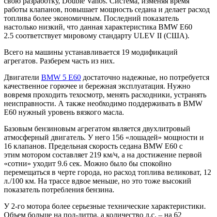
свою разработку, Double Vanos. Система, изменяя время
работы клапанов, повышает мощность седана и делает расход
топлива более экономичным. Последний показатель
настолько низкий, что данная характеристика BMW E60
2.5 соответствует мировому стандарту ULEV II (США).
Всего на машины устанавливается 19 модификаций
агрегатов. Разберем часть из них.
Двигатели
BMW 5 E60
достаточно надежные, но потребуется
качественное горючее и бережная эксплуатация. Нужно
вовремя проходить техосмотр, менять расходники, устранять
неисправности. А также необходимо поддерживать в BMW
E60 нужный уровень вязкого масла.
Базовым бензиновым агрегатом является двухлитровый
атмосферный двигатель. У него 156 «лошадей» мощности и
16 клапанов. Предельная скорость седана BMW E60 с
этим мотором составляет 219 км/ч, а на достижение первой
«сотни» уходит 9.6 сек. Можно было бы спокойно
перемещаться в черте города, но расход топлива великоват, 12
л./100 км. На трассе вдвое меньше, но это тоже высокий
показатель потребления бензина.
У 2-го мотора более серьезные технические характеристики.
Объем больше на пол-литра, а количество л.с. – на 62