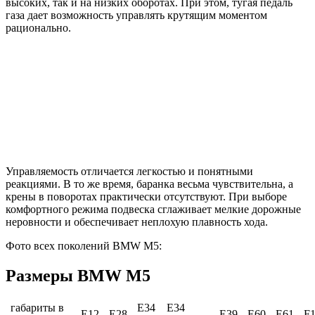
высоких, так и на низких оборотах. При этом, тугая педаль
газа дает возможность управлять крутящим моментом
рационально.
Управляемость отличается легкостью и понятными
реакциями. В то же время, баранка весьма чувствительна, а
крены в поворотах практически отсутствуют. При выборе
комфортного режима подвеска сглаживает мелкие дорожные
неровности и обеспечивает неплохую плавность хода.
Фото всех поколений BMW M5:
Размеры BMW M5
габариты в
E34
E34
E12
E28
E39
E60
E61
F1