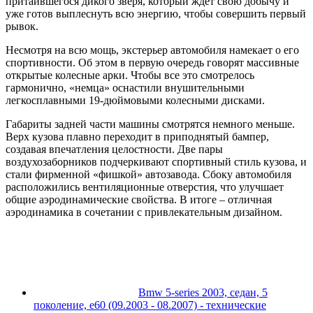
притаившегося дикого зверя, который ждет свою добычу и
уже готов выплеснуть всю энергию, чтобы совершить первый
рывок.
Несмотря на всю мощь, экстерьер автомобиля намекает о его
спортивности. Об этом в первую очередь говорят массивные
открытые колесные арки. Чтобы все это смотрелось
гармонично, «немца» оснастили внушительными
легкосплавными 19-дюймовыми колесными дисками.
Габариты задней части машины смотрятся немного меньше.
Верх кузова плавно переходит в приподнятый бампер,
создавая впечатления целостности. Две пары
воздухозаборников подчеркивают спортивный стиль кузова, и
стали фирменной «фишкой» автозавода. Сбоку автомобиля
расположились вентиляционные отверстия, что улучшает
общие аэродинамические свойства. В итоге – отличная
аэродинамика в сочетании с привлекательным дизайном.
Bmw 5-series 2003, седан, 5
поколение, e60 (09.2003 - 08.2007) - технические