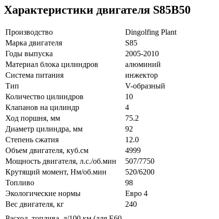
Характеристики двигателя S85B50
Производство
Dingolfing Plant
Марка двигателя
S85
Годы выпуска
2005-2010
Материал блока цилиндров
алюминий
Система питания
инжектор
Тип
V-образный
Количество цилиндров
10
Клапанов на цилиндр
4
Ход поршня, мм
75.2
Диаметр цилиндра, мм
92
Степень сжатия
12.0
Объем двигателя, куб.см
4999
Мощность двигателя, л.с./об.мин
507/7750
Крутящий момент, Нм/об.мин
520/6200
Топливо
98
Экологические нормы
Евро 4
Вес двигателя, кг
240
Расход топлива, л/100 км (для E60