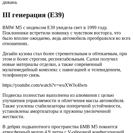
дивана.
III генерация (Е39)
BMW M5 с индексом Е39 увидела свет в 1999 году.
Поклонники встретили новинку с чувством восторга, что
было вполне ожидаемо, ведь автомобиль преобразился во всех
отношениях.
Дизайн кузова стал более стремительным и обтекаемым, при
этом и более строгим, респектабельным. Салон получил
новые материалы отделки, а также современный
мультимедийный комплекс с навигацией и телевидением,
телефонную связь.
https://youtube.com/watch?v=wuXWJx4Iwts
Подвеска полностью выполнена из алюминия с целью
улучшения управляемости и облегчения массы автомобиля.
Также усилены стабилизаторы поперечной устойчивости,
установлены амортизаторы и пружины увеличенной
жесткости.
В дебрях подкапотного пространства БМВ М5 покоится
атмосферный мотор 4.9 литра с V-образной конфигурацией