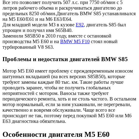
Все это позволяет получить 507 л.с. при 7750 об/мин с 5
литров рабочего объема и раскручиваться двигателю до
предельных 8250 об/мин.Двигатель BMW S85 устанавливался
на М5 Е60/E61 и на M6 E63/E64.
Для младшей модели М3 в кузове
Е92
, двигатель S85 был
упрощен и получил имя S65B40.
Заменили S85B50 в 2010 году, вместе с остановкой
производства М5 Е60 и на
BMW M5 F10
стоял новый
турбированный V8 S63.
Проблемы и недостатки двигателей BMW S85
Мотор М5 Е60 имеет проблему с преждевременным износом
шатунных вкладышей (на всех версиях S85B50), которые
требуют замены каждые 80 тыс. км. Такие работы лучше
проводить заранее, чтобы не получить глобальных
неприятностей с мотором. Ваносы также требуют
периодического ремонта, хоть и не столь частого. В остальном
мотор нормальный, если за ним ухаживали, не перегревали,
качественно и вовремя обслуживали. Чаще всего все
происходит не так, поэтому перед покупкой М5 Е60 или М6
Е63 диагностика обязательна.
Особенности двигателя М5 Е60