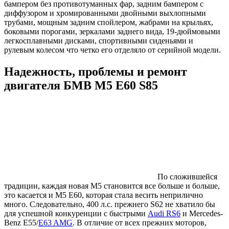
бампером без противотуманных фар, задним бампером с
диффузором и хромированными двойными выхлопными
трубами, мощным задним спойлером, жабрами на крыльях,
боковыми порогами, зеркалами заднего вида, 19-дюймовыми
легкосплавными дисками, спортивными сиденьями и
рулевым колесом что четко его отделяло от серийной модели.
Надежность, проблемы и ремонт
двигателя БМВ М5 Е60 S85
По сложившейся
традиции, каждая новая М5 становится все больше и больше,
это касается и М5 Е60, которая стала весить неприлично
много. Следовательно, 400 л.с. прежнего S62 не хватило бы
для успешной конкуренции с быстрыми
Audi RS6
и Mercedes-
Benz E55/
E63 AMG
. В отличие от всех прежних моторов,