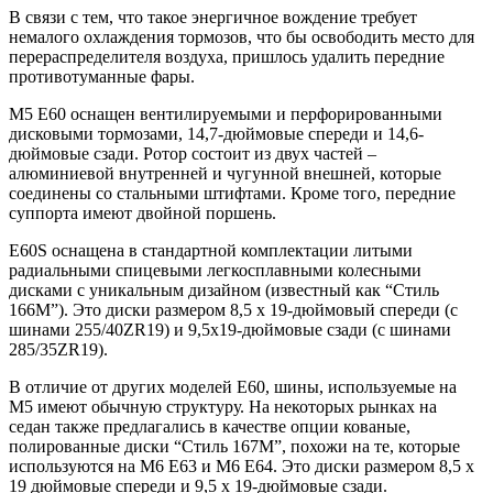
В связи с тем, что такое энергичное вождение требует
немалого охлаждения тормозов, что бы освободить место для
перераспределителя воздуха, пришлось удалить передние
противотуманные фары.
М5 E60 оснащен вентилируемыми и перфорированными
дисковыми тормозами, 14,7-дюймовые спереди и 14,6-
дюймовые сзади. Ротор состоит из двух частей –
алюминиевой внутренней и чугунной внешней, которые
соединены со стальными штифтами. Кроме того, передние
суппорта имеют двойной поршень.
E60S оснащена в стандартной комплектации литыми
радиальными спицевыми легкосплавными колесными
дисками с уникальным дизайном (известный как “Стиль
166M”). Это диски размером 8,5 х 19-дюймовый спереди (с
шинами 255/40ZR19) и 9,5х19-дюймовые сзади (с шинами
285/35ZR19).
В отличие от других моделей E60, шины, используемые на
M5 имеют обычную структуру. На некоторых рынках на
седан также предлагались в качестве опции кованые,
полированные диски “Стиль 167M”, похожи на те, которые
используются на M6 E63 и M6 E64. Это диски размером 8,5 х
19 дюймовые спереди и 9,5 х 19-дюймовые сзади.