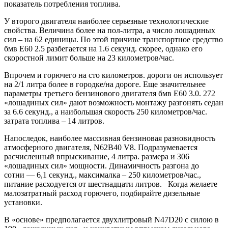
показатель потребления топлива.
У второго двигателя наиболее серьезные технологические
свойства. Величина более на пол-литра, а число лошадиных
сил – на 62 единицы. По этой причине транспортное средство
бмв Е60 2.5 разбегается на 1.6 секунд. скорее, однако его
скоростной лимит больше на 23 километров/час.
Впрочем и горючего на сто километров. дороги он использует
на 2/1 литра более в городке/на дороге. Еще значительнее
параметры третьего бензинового двигателя бмв Е60 3.0. 272
«лошадиных сил» дают возможность монтажу разгонять седан
за 6.6 секунд., а наибольшая скорость 250 километров/час.
затрата топлива – 14 литров.
Напоследок, наиболее массивная бензиновая разновидность
атмосферного двигателя, N62B40 V8. Подразумевается
расчисленный впрыскивание, 4 литра. размера и 306
«лошадиных сил» мощности. Динамичность разгона до
сотни — 6,1 секунд., максималка – 250 километров/час.,
питание расходуется от шестнадцати литров. Когда желаете
малозатратный расход горючего, подбирайте дизельные
установки.
В «основе» предполагается двухлитровый N47D20 с силою в