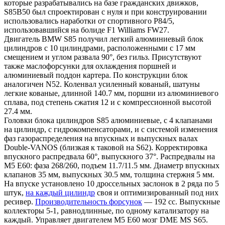
которые разрабатывались на базе гражданских движков,
S85B50 был спроектирован с нуля и при конструировании
использовались наработки от спортивного P84/5,
использовавшийся на болиде F1 Williams FW27.
Двигатель BMW S85 получил легкий алюминиевый блок
цилиндров с 10 цилиндрами, расположенными с 17 мм
смещением и углом развала 90°, без гильз. Присутствуют
также маслофорсунки для охлаждения поршней и
алюминиевый поддон картера. По конструкции блок
аналогичен N52. Коленвал усиленный кованый, шатуны
легкие кованые, длинной 140.7 мм, поршни из алюминиевого
сплава, под степень сжатия 12 и с компрессионной высотой
27.4 мм.
Головки блока цилиндров S85 алюминиевые, с 4 клапанами
на цилиндр, с гидрокомпенсаторами, и с системой изменения
фаз газораспределения на впускных и выпускных валах
Double-VANOS (близкая к таковой на S62). Корректировка
впускного распредвала 60°, выпускного 37°. Распредвалы на
М5 Е60: фаза 268/260, подъем 11.7/11.5 мм. Диаметр впускных
клапанов 35 мм, выпускных 30.5 мм, толщина стержня 5 мм.
На впуске установлено 10 дроссельных заслонок в 2 ряда по 5
штук,
на каждый цилиндр
своя и оптимизированный под них
ресивер.
Производительность форсунок
— 192 cc. Выпускные
коллекторы 5-1, равнодлинные, по одному катализатору на
каждый. Управляет двигателем М5 Е60 мозг DME MS S65.