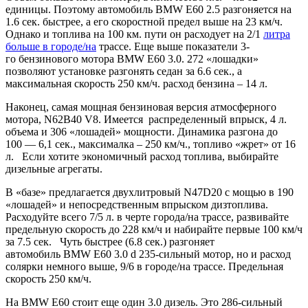
единицы. Поэтому автомобиль BMW E60 2.5 разгоняется на
1.6 сек. быстрее, а его скоростной предел выше на 23 км/ч.
Однако и топлива на 100 км. пути он расходует на 2/1
литра
больше в городе/на
трассе. Еще выше показатели 3-
го бензинового мотора BMW E60 3.0. 272 «лошадки»
позволяют установке разгонять седан за 6.6 сек., а
максимальная скорость 250 км/ч. расход бензина – 14 л.
Наконец, самая мощная бензиновая версия атмосферного
мотора, N62B40 V8. Имеется распределенный впрыск, 4 л.
объема и 306 «лошадей» мощности. Динамика разгона до
100 — 6,1 сек., максималка – 250 км/ч., топливо «жрет» от 16
л. Если хотите экономичный расход топлива, выбирайте
дизельные агрегаты.
В «базе» предлагается двухлитровый N47D20 с мощью в 190
«лошадей» и непосредственным впрыском дизтоплива.
Расходуйте всего 7/5 л. в черте города/на трассе, развивайте
предельную скорость до 228 км/ч и набирайте первые 100 км/ч
за 7.5 сек. Чуть быстрее (6.8 сек.) разгоняет
автомобиль BMW E60 3.0 d 235-сильный мотор, но и расход
солярки немного выше, 9/6 в городе/на трассе. Предельная
скорость 250 км/ч.
На BMW E60 стоит еще один 3.0 дизель. Это 286-сильный