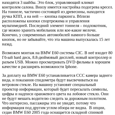
находятся 3 шайбы. Это блок, управляющий климат
контролем салона. Внизу имеется настройка подогрева кресел.
На тоннеле, частично состоящей из древесины, находится
ручка КПП, а на ней — кнопка паркинга. Вблизи
расположены кнопки спортрежима и управления
мультимедией. Последний элемент тоннеля – подлокотник,
где можно хранить мобильник или кое-какие мелочи.
Конечно, у современных автомобилей намного больше
кнопок, но не забывайте, что эта машина выпускалась 15 лет
назад.
Возможен монтаж на BMW E60 системы CIC. В неё входит 80
Гб-ый hard диск, 8.8-дюймовый дисплей, новый контроллер и
разъем USB. Можно просматривать DVD фильмы в хорошем
качестве и расширять возможности Iphone.
За доплату на BMW E60 устанавливается CCC камера заднего
вида, и показания спидометра будут высвечиваться на
ветровом стекле. На машину установят специальный
проектор информации, который будет пересылать символы,
цифры и надписи оранжевого цвета на лобовое стекло. Они
не будут мешать водителю следить за дорожным полотном.
Что интересно, пассажиры это не увидят, потому что
информация под другим углом обзора не видна. В опции,
седан BMW E60 2005 года оснащается складной спинкой