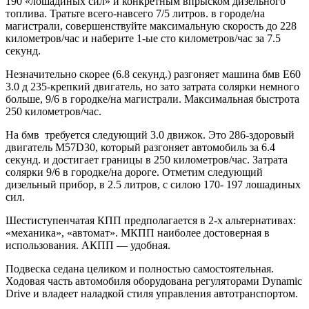
190 «лошадиных сил» и конкретным впрыском дизельного
топлива. Тратьте всего-навсего 7/5 литров. в городе/на
магистрали, совершенствуйте максимальную скорость до 228
километров/час и наберите 1-ые сто километров/час за 7.5
секунд.
Незначительно скорее (6.8 секунд.) разгоняет машина бмв Е60
3.0 д 235-крепкий двигатель, но зато затрата солярки немного
больше, 9/6 в городке/на магистрали. Максимальная быстрота
250 километров/час.
На бмв требуется следующий 3.0 движок. Это 286-здоровый
двигатель M57D30, который разгоняет автомобиль за 6.4
секунд. и достигает границы в 250 километров/час. Затрата
солярки 9/6 в городке/на дороге. Отметим следующий
дизельный прибор, в 2.5 литров, с силою 170- 197 лошадиных
сил.
Шестиступенчатая КПП предполагается в 2-х альтернативах:
«механика», «автомат». МКПП наиболее достоверная в
использования. АКПП — удобная.
Подвеска седана целиком и полностью самостоятельная.
Ходовая часть автомобиля оборудована регуляторами Dynamic
Drive и владеет наладкой стиля управления автотранспортом.