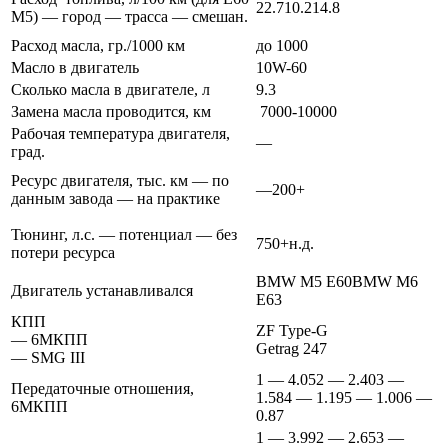
22.710.214.8
M5) — город — трасса — смешан.
Расход масла, гр./1000 км
до 1000
Масло в двигатель
10W-60
Сколько масла в двигателе, л
9.3
Замена масла проводится, км
7000-10000
Рабочая температура двигателя,
—
град.
Ресурс двигателя, тыс. км — по
—200+
данным завода — на практике
Тюнинг, л.с. — потенциал — без
750+н.д.
потери ресурса
BMW M5 E60BMW M6
Двигатель устанавливался
E63
КПП
ZF Type-G
— 6МКПП
Getrag 247
— SMG III
1 — 4.052 — 2.403 —
Передаточные отношения,
1.584 — 1.195 — 1.006 —
6МКПП
0.87
1 — 3.992 — 2.653 —