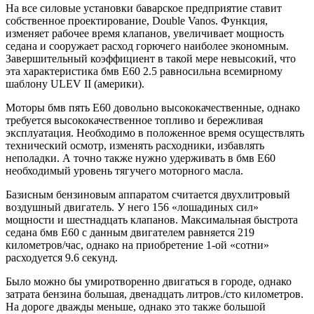
На все силовые установки баварское предприятие ставит
собственное проектирование, Double Vanos. Функция,
изменяет рабочее время клапанов, увеличивает мощность
седана и сооружает расход горючего наиболее экономным.
Завершительный коэффициент в такой мере невысокий, что
эта характеристика бмв Е60 2.5 равносильна всемирному
шаблону ULEV II (америки).
Моторы бмв пять Е60 довольно высококачественные, однако
требуется высококачественное топливо и бережливая
эксплуатация. Необходимо в положенное время осуществлять
технический осмотр, изменять расходники, избавлять
неполадки. А точно также нужно удерживать в бмв Е60
необходимый уровень тягучего моторного масла.
Базисным бензиновым аппаратом считается двухлитровый
воздушный двигатель. У него 156 «лошадиных сил»
мощности и шестнадцать клапанов. Максимальная быстрота
седана бмв Е60 с данным двигателем равняется 219
километров/час, однако на приобретение 1-ой «сотни»
расходуется 9.6 секунд.
Было можно бы умиротворенно двигаться в городе, однако
затрата бензина большая, двенадцать литров./сто километров.
На дороге дважды меньше, однако это также большой