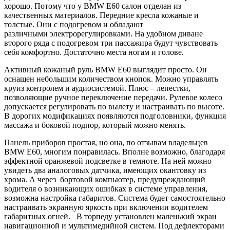
хорошо. Потому что у BMW E60 салон отделан из
качественных материалов. Передние кресла кожаные и
толстые. Они с подогревом и обладают
различными электрорегулировками. На удобном диване
второго ряда с подогревом три пассажира будут чувствовать
себя комфортно. Достаточно места ногам и голове.
Активный кожаный руль BMW E60 выглядит просто. Он
оснащен небольшим количеством кнопок. Можно управлять
круиз контролем и аудиосистемой. Плюс – лепестки,
позволяющие ручное переключение передачи. Рулевое колесо
допускается регулировать по вылету и настраивать по высоте.
В дорогих модификациях появляются подголовники, функция
массажа и боковой подпор, который можно менять.
Панель приборов простая, но она, по отзывам владельцев
BMW E60, многим понравилась. Вполне возможно, благодаря
эффектной оранжевой подсветке в темноте. На ней можно
увидеть два аналоговых датчика, имеющих окантовку из
хрома. А через бортовой компьютер, предупреждающий
водителя о возникающих ошибках в системе управления,
возможна настройка габаритов. Система будет самостоятельно
настраивать экранную яркость при включении водителем
габаритных огней. В торпеду установлен маленький экран
навигационной и мультимедийной систем. Под дефлекторами