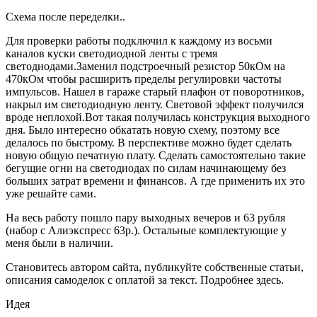
Схема после переделки..
Для проверки работы подключил к каждому из восьми
каналов куски светодиодной ленты с тремя
светодиодами.Заменил подстроечный резистор 50кОм на
470кОм чтобы расширить пределы регулировки частоты
импульсов. Нашел в гараже старый плафон от поворотников,
накрыл им светодиодную ленту. Световой эффект получился
вроде неплохой.Вот такая получилась конструкция выходного
дня. Было интересно обкатать новую схему, поэтому все
делалось по быстрому. В перспективе можно будет сделать
новую общую печатную плату. Сделать самостоятельно такие
бегущие огни на светодиодах по силам начинающему без
больших затрат времени и финансов. А где применить их это
уже решайте сами.
На весь работу пошло пару выходных вечеров и 63 рубля
(набор с Алиэкспресс 63р.). Остальные комплектующие у
меня были в наличии.
Становитесь автором сайта, публикуйте собственные статьи,
описания самоделок с оплатой за текст. Подробнее здесь.
Идея