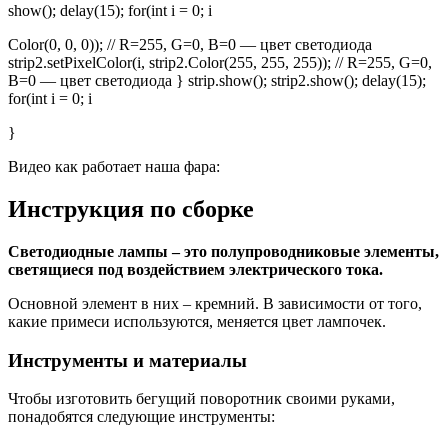
show(); delay(15); for(int i = 0; i
Color(0, 0, 0)); // R=255, G=0, B=0 — цвет светодиода
strip2.setPixelColor(i, strip2.Color(255, 255, 255)); // R=255, G=0,
B=0 — цвет светодиода } strip.show(); strip2.show(); delay(15);
for(int i = 0; i
}
Видео как работает наша фара:
Инструкция по сборке
Светодиодные лампы – это полупроводниковые элементы,
светящиеся под воздействием электрического тока.
Основной элемент в них – кремний. В зависимости от того,
какие примеси используются, меняется цвет лампочек.
Инструменты и материалы
Чтобы изготовить бегущий поворотник своими руками,
понадобятся следующие инструменты: