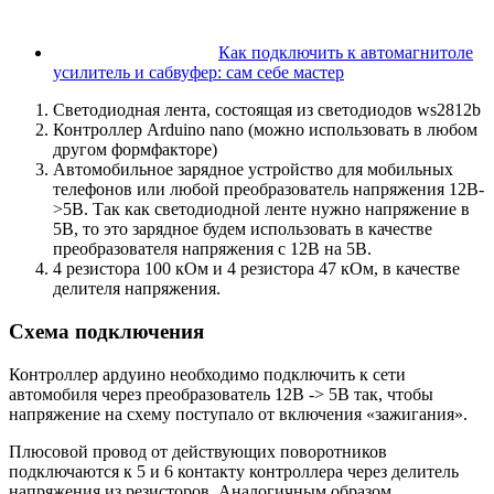
Как подключить к автомагнитоле
усилитель и сабвуфер: сам себе мастер
Светодиодная лента, состоящая из светодиодов ws2812b
Контроллер Arduino nano (можно использовать в любом
другом формфакторе)
Автомобильное зарядное устройство для мобильных
телефонов или любой преобразователь напряжения 12В-
>5В. Так как светодиодной ленте нужно напряжение в
5В, то это зарядное будем использовать в качестве
преобразователя напряжения с 12В на 5В.
4 резистора 100 кОм и 4 резистора 47 кОм, в качестве
делителя напряжения.
Cхема подключения
Контроллер ардуино необходимо подключить к сети
автомобиля через преобразователь 12В -> 5В так, чтобы
напряжение на схему поступало от включения «зажигания».
Плюсовой провод от действующих поворотников
подключаются к 5 и 6 контакту контроллера через делитель
напряжения из резисторов. Аналогичным образом