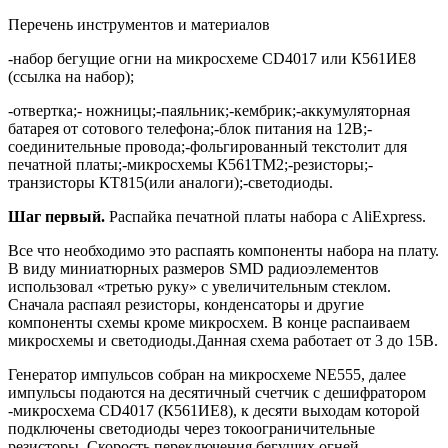
Перечень инструментов и материалов
-набор бегущие огни на микросхеме CD4017 или К561ИЕ8
(ссылка на набор);
-отвертка;- ножницы;-паяльник;-кембрик;-аккумуляторная
батарея от сотового телефона;-блок питания на 12В;-
соединительные провода;-фольгированный текстолит для
печатной платы;-микросхемы К561ТМ2;-резисторы;-
транзисторы КТ815(или аналоги);-светодиоды.
Шаг первый.
Распайка печатной платы набора с AliExpress.
Все что необходимо это распаять компоненты набора на плату.
В виду миниатюрных размеров SMD радиоэлементов
использовал «третью руку» с увеличительным стеклом.
Сначала распаял резисторы, конденсаторы и другие
компоненты схемы кроме микросхем. В конце распаиваем
микросхемы и светодиоды.Данная схема работает от 3 до 15В.
Генератор импульсов собран на микросхеме NE555, далее
импульсы подаются на десятичный счетчик с дешифратором
-микросхема CD4017 (К561ИЕ8), к десяти выходам которой
подключены светодиоды через токоограничительные
резисторы. Скорость переключения бегущих огней