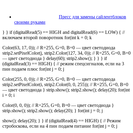
Пресс для замены сайлентблоков
своими руками
} } if (digitalRead(5) == HIGH and digitalRead(6) == LOW) { //
включаем второй поворотник for(int k = 0; k
Color(63, 17, 0)); // R=255, G=0, B=0 — цвет светодиода
strip2.setPixelColor(j, strip2.Color(127, 34, 0)); // R=255, G=0, B=0
— цвет светодиода } delay(60); strip2.show(); } } } if
(digitalRead(3) == HIGH) { // режим спецсигналов, если на 3
пин подаем плюс for(int j = 0; j
Color(255, 0, 0)); // R=255, G=0, B=0 — цвет светодиода
strip2.setPixelColor(i, strip2.Color(0, 0, 255)); // R=255, G=0, B=0
— цвет светодиода } strip.show(); strip2.show(); delay(20); for(int
i = 0; i
Color(0, 0, 0)); // R=255, G=0, B=0 — цвет светодиода }
strip.show(); strip2.show(); delay(20); } for(int j = 0; j
show(); delay(20); } } if (digitalRead(4) == HIGH) { // Режим
стробоскова, если на 4 пин подаем питание for(int j = 0; j