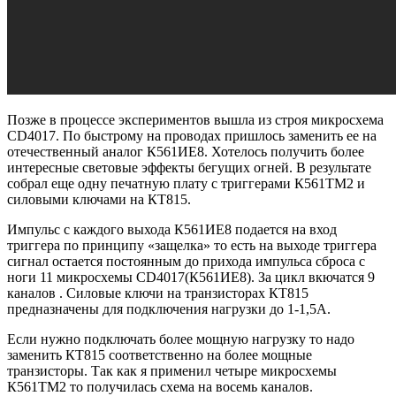
Позже в процессе экспериментов вышла из строя микросхема
CD4017. По быстрому на проводах пришлось заменить ее на
отечественный аналог К561ИЕ8. Хотелось получить более
интересные световые эффекты бегущих огней. В результате
собрал еще одну печатную плату с триггерами К561ТМ2 и
силовыми ключами на КТ815.
Импульс с каждого выхода К561ИЕ8 подается на вход
триггера по принципу «защелка» то есть на выходе триггера
сигнал остается постоянным до прихода импульса сброса с
ноги 11 микросхемы CD4017(К561ИЕ8). За цикл вкючатся 9
каналов . Силовые ключи на транзисторах КТ815
предназначены для подключения нагрузки до 1-1,5А.
Если нужно подключать более мощную нагрузку то надо
заменить КТ815 соответственно на более мощные
транзисторы. Так как я применил четыре микросхемы
К561ТМ2 то получилась схема на восемь каналов.