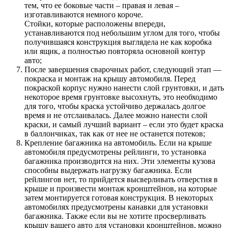
тем, что ее боковые части – правая и левая –
изготавливаются немного короче.
Стойки, которые расположены впереди,
устанавливаются под небольшим углом для того, чтобы
получившаяся конструкция выглядела не как коробка
или ящик, а полностью повторяла основной контур
авто;
После завершения сварочных работ, следующий этап —
покраска и монтаж на крышу автомобиля. Перед
покраской корпус нужно нанести слой грунтовки, и дать
некоторое время грунтовке высохнуть, это необходимо
для того, чтобы краска устойчиво держалась долгое
время и не отслаивалась. Далее можно нанести слой
краски, и самый лучший вариант – если это будет краска
в баллончиках, так как от нее не останется потеков;
Крепление багажника на автомобиль. Если на крыше
автомобиля предусмотрены рейлинги, то установка
багажника производится на них. Эти элементы кузова
способны выдержать нагрузку багажника. Если
рейлингов нет, то прийдется высверливать отверстия в
крыше и произвести монтаж кронштейнов, на которые
затем монтируется готовая конструкция. В некоторых
автомобилях предусмотрены канавки для установки
багажника. Также если вы не хотите просверливать
крышу вашего авто для установки кронштейнов, можно