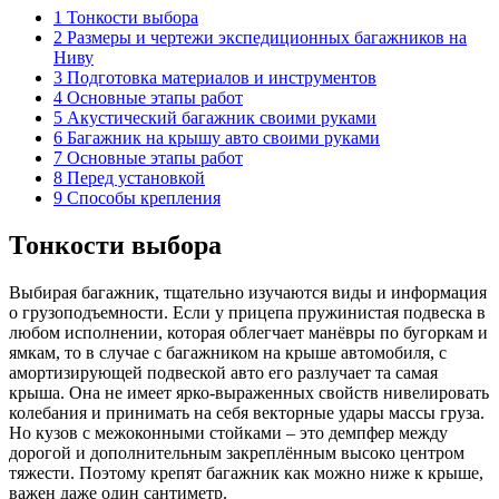
1 Тонкости выбора
2 Размеры и чертежи экспедиционных багажников на
Ниву
3 Подготовка материалов и инструментов
4 Основные этапы работ
5 Акустический багажник своими руками
6 Багажник на крышу авто своими руками
7 Основные этапы работ
8 Перед установкой
9 Способы крепления
Тонкости выбора
Выбирая багажник, тщательно изучаются виды и информация
о грузоподъемности. Если у прицепа пружинистая подвеска в
любом исполнении, которая облегчает манёвры по бугоркам и
ямкам, то в случае с багажником на крыше автомобиля, с
амортизирующей подвеской авто его разлучает та самая
крыша. Она не имеет ярко-выраженных свойств нивелировать
колебания и принимать на себя векторные удары массы груза.
Но кузов с межоконными стойками – это демпфер между
дорогой и дополнительным закреплённым высоко центром
тяжести. Поэтому крепят багажник как можно ниже к крыше,
важен даже один сантиметр.