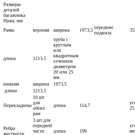
Размеры
деталей
багажника
Нива, мм
передние
Рамы
верхняя
ширина
1973,5
35
подкосы
труба с
круглым
или
квадратным
длина
1213,5
сечением
диаметром
20 или 25
мм
нижняя
ширина
1973,5
длина
1213,5
10 шт
для
уг
Перекладины
длина
114,7
обеих
25
рам
3 шт для
передней
уг
Ребра
части
длина
199
ме
жесткости