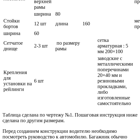
верхней
пр
рамы
ширина
80
Стойки
ме
12 шт
длина
160
бортов
пр
ширина
60
сетка
Сетчатое
по размеру
2-3 шт
арматурная : 5
днище
рамы
мм 200×100
заводские с
металлическими
поперечинами
Крепления
20×40 мм и
для
6 шт
резиновыми
установки на
прокладками,
рейлинги
либо
изготовленные
самостоятельно
Таблица сделана по чертежу №1. Пошаговая инструкция ниже
сделана по другим размерам.
Перед созданием конструкции водителю необходимо
посмотреть руководство к автомобилю. Багажник обычно