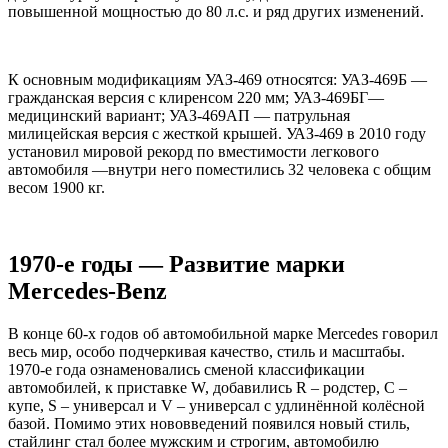
повышенной мощностью до 80 л.с. и ряд других изменений.
К основным модификациям УАЗ-469 относятся: УАЗ-469Б —
гражданская версия с клиренсом 220 мм; УАЗ-469БГ—
медицинский вариант; УАЗ-469АП — патрульная
милицейская версия с жесткой крышей. УАЗ-469 в 2010 году
установил мировой рекорд по вместимости легкового
автомобиля —внутри него поместились 32 человека с общим
весом 1900 кг.
1970-е годы — Развитие марки
Mercedes-Benz
В конце 60-х годов об автомобильной марке Mercedes говорил
весь мир, особо подчеркивая качество, стиль и масштабы.
1970-е года ознаменовались сменой классификации
автомобилей, к приставке W, добавились R – родстер, C –
купе, S – универсал и V – универсал с удлинённой колёсной
базой. Помимо этих нововведений появился новый стиль,
стайлинг стал более мужским и строгим, автомобилю