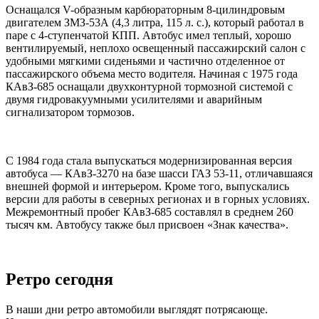
Оснащался V-образным карбюраторным 8-цилиндровым
двигателем ЗМЗ-53А (4,3 литра, 115 л. с.), который работал в
паре с 4-ступенчатой КПП. Автобус имел теплый, хорошо
вентилируемый, неплохо освещенный пассажирский салон с
удобными мягкими сиденьями и частично отделенное от
пассажирского объема место водителя. Начиная с 1975 года
КАвЗ-685 оснащали двухконтурной тормозной системой с
двумя гидровакуумными усилителями и аварийным
сигнализатором тормозов.
С 1984 года стала выпускаться модернизированная версия
автобуса — КАвЗ-3270 на базе шасси ГАЗ 53-11, отличавшаяся
внешней формой и интерьером. Кроме того, выпускались
версии для работы в северных регионах и в горных условиях.
Межремонтный пробег КАвЗ-685 составлял в среднем 260
тысяч км. Автобусу также был присвоен «Знак качества».
Ретро сегодня
В наши дни ретро автомобили выглядят потрясающе.