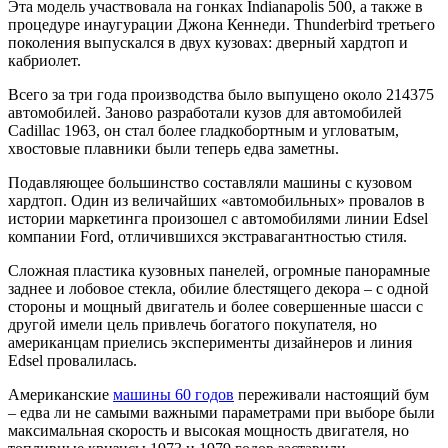
Эта модель участвовала на гонках Indianapolis 500, а также в
процедуре инаугурации Джона Кеннеди. Thunderbird третьего
поколения выпускался в двух кузовах: дверный хардтоп и
кабриолет.
Всего за три года производства было выпущено около 214375
автомобилей. Заново разработали кузов для автомобилей
Cadillac 1963, он стал более гладкобортным и угловатым,
хвостовые плавники были теперь едва заметны.
Подавляющее большинство составляли машины с кузовом
хардтоп. Один из величайших «автомобильных» провалов в
истории маркетинга произошел с автомобилями линии Edsel
компании Ford, отличившихся экстравагантностью стиля.
Сложная пластика кузовных панелей, огромные панорамные
заднее и лобовое стекла, обилие блестящего декора – с одной
стороны и мощный двигатель и более совершенные шасси с
другой имели цель привлечь богатого покупателя, но
американцам приелись эксперименты дизайнеров и линия
Edsel провалилась.
Американские
машины 60 годов
переживали настоящий бум
– едва ли не самыми важными параметрами при выборе были
максимальная скорость и высокая мощность двигателя, но