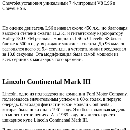
Chevrolet установил уникальный 7.4-литровый V8 LS6 в
Chevelle SS.
По оценке двигатель LS6 выдавал около 450 л.с., но благодаря
высокой степени сжатия 11,25:1 и гигантскому карбюратору
Holley 780 CFM реальная мощность LS6 в Chevelle SS была
ближе к 500 л.с., утверждают многие эксперты. До 96 км/ч он
разгонялся всего за 5,4 секунды, а четверть мили преодолевал
за 13,8 секунды. Эта модификация была самой мощной из
всех серийных маслкаров того времени.
Lincoln Continental Mark III
Lincoln, одно из подразделение компании Ford Motor Company,
пользовалось значительным успехом в 60-х годах, в первую
очередь, благодаря фантастической модели Continental,
которая была показана в 1961 году. Это была знаковая модель
во многих отношениях. А в 1969 году появилось просто
шикарное купе Lincoln Continental Mark III.
В итоге он оказался одним из лучших люксовых автомобилей