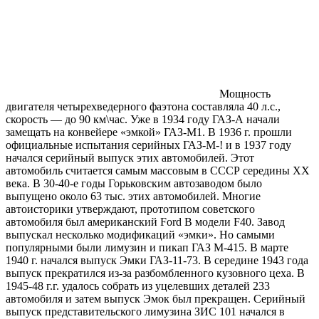
Мощность
двигателя четырехведерного фаэтона составляла 40 л.с.,
скорость — до 90 км\час. Уже в 1934 году ГАЗ-А начали
замещать на конвейере «эмкой» ГАЗ-М1. В 1936 г. прошли
официальные испытания серийных ГАЗ-М-! и в 1937 году
начался серийный выпуск этих автомобилей. Этот
автомобиль считается самым массовым в СССР середины ХХ
века. В 30-40-е годы Горьковским автозаводом было
выпущено около 63 тыс. этих автомобилей. Многие
автоисторики утверждают, прототипом советского
автомобиля был американский Ford B модели F40. Завод
выпускал несколько модификаций «эмки». Но самыми
популярными были лимузин и пикап ГАЗ М-415. В марте
1940 г. начался выпуск Эмки ГАЗ-11-73. В середине 1943 года
выпуск прекратился из-за разбомбленного кузовного цеха. В
1945-48 г.г. удалось собрать из уцелевших деталей 233
автомобиля и затем выпуск Эмок был прекращен. Серийный
выпуск представительского лимузина ЗИС 101 начался в