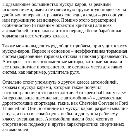
Подавляющее большинство мускул-каров, за редкими
исключениями, имели независимую пружинную подвеску на
двойных поперечных рычагах спереди, а сзади – рессорную
или пружинную зависимую. Помимо этого характерной
особенностью (и главным объектом критики) для всех
автомобилей этого класса и того периода были барабанные
тормоза на всех четырех колесах.
Также можно выделить ряд общих проблем, присущих классу
мускул-каров. Первое и основное – неэффективная тормозная
систем (барабанные тормоза), отсюда и плохая управляемость.
А второе – это неэргономичные моторы, которые занимали
все подкапотное пространство, не оставляя места для таких
систем, как например, усилитель руля.
Отдельно стоит упомянуть о другом классе автомобилей,
схожем с мускул-карами, который также получил
распространение в это десятилетие. Это «personal luxury cars»
(«персональные премиальные автомобили») – двухместные
дорогостоящие спорткары, такие, как Chevrolet Corvette и Ford
Thunderbird. Они, в отличие от мускул-каров, разрабатывались
с нуля, а из-за высокой цены не были доступны рабочему
классу американцев. Автомобили имели боле жесткую
спортивною подвеску и другие характеристики спортивных
автомобилей.