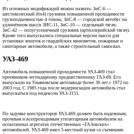
Из основных модификаций можно назвать: ЗиС-6 —
шестиколесный (6х4) грузовик повышенной проходимости
грузоподъемностью 4 тонны, ЗиС-8 — городской автобус на
удлинённом шасси ЗИС-11, ЗиС-10 — седельный тягач,
ЗиС-42 — полугусеничный грузовик (артиллерийский тягач).
Кроме того выпускались специальные версии шасси для
установки зениток и гвардейских минометов, пожарные и
санитарные автомобили, а также строительный самосвал.
УАЗ-469
Автомобиль повышенной проходимости УАЗ-469 стал
преемником легендарному предшественнику ГАЗ-69. Его
выпускали на Ульяновском автозаводе более 30 лет с 1972 по
2003 год. С 1985 года после модернизации автомобиль стал
выпускаться под индексом УАЗ-3151.
По задумке конструкторов УАЗ-469 должен быть надежным,
прочным и всепроходимым утилитарным автомобилем на
испытанных агрегатах отечественных «ГАЗовских»
автомобилей. УАЗ-469 имел 5-местный кузов со съемными