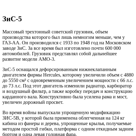
ЗиС-5
Массовый трехтонный советский грузовик, объем
производства которого был лишь немногим меньше, чем у
ГАЗ-АА. Он производился с 1933 по 1948 год на Московском
заводе ЗиС. За все время был изготовлено почти 600 000
автомобилей. Грузовик представлял собой дальнейшее
развитие модели АМО-3.
ЗиС-5 оснащался дефорсированным нижнеклапанным
двигателем фирмы Hercules, которому увеличили объем с 4880
до 5550 см³ с одновременным увеличением мощности с 66 л.с.
до 73 л.с. Под этот двигатель изменили радиатор, карбюратор
и воздушный фильтр, а также коробку передач и конструкцию
карданного вала. Конструктивно была усилена рама и мост,
увеличен дорожный просвет.
Во время войны выпускали упрощенную модификацию
ЗИС-5В, у которой была применена облегченная на 124 кг
кабина из фанеры и дерева, упрощенные крылья, получаемые
методом простой гибки, платформа с одним откидным задним
бортом и одна левая головная фара.