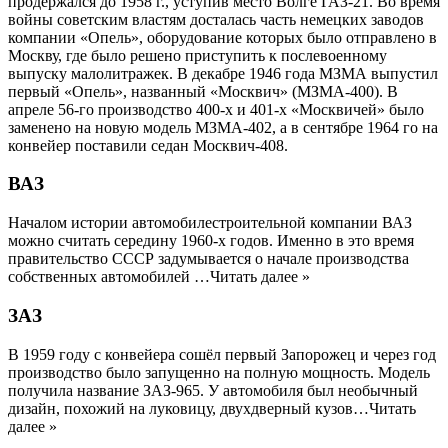
продержался до 1958 г., уступив место Волге ГАЗ-21. Во время
войны советским властям досталась часть немецких заводов
компании «Опель», оборудование которых было отправлено в
Москву, где было решено приступить к послевоенному
выпуску малолитражек. В декабре 1946 года МЗМА выпустил
первый «Опель», названный «Москвич» (МЗМА-400). В
апреле 56-го производство 400-х и 401-х «Москвичей» было
заменено на новую модель МЗМА-402, а в сентябре 1964 го на
конвейер поставили седан Москвич-408.
ВАЗ
Началом истории автомобилестроительной компании ВАЗ
можно считать середину 1960-х годов. Именно в это время
правительство СССР задумывается о начале производства
собственных автомобилей …Читать далее »
ЗАЗ
В 1959 году с конвейера сошёл первый Запорожец и через год
производство было запущенно на полную мощность. Модель
получила название ЗАЗ-965. У автомобиля был необычный
дизайн, похожий на луковицу, двухдверный кузов…Читать
далее »