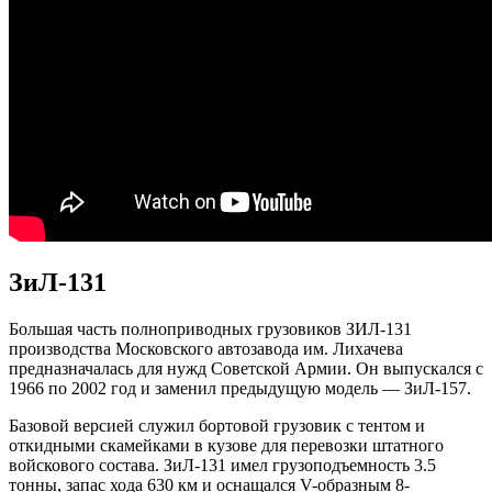
ЗиЛ-131
Большая часть полноприводных грузовиков ЗИЛ-131
производства Московского автозавода им. Лихачева
предназначалась для нужд Советской Армии. Он выпускался с
1966 по 2002 год и заменил предыдущую модель — ЗиЛ-157.
Базовой версией служил бортовой грузовик с тентом и
откидными скамейками в кузове для перевозки штатного
войскового состава. ЗиЛ-131 имел грузоподъемность 3.5
тонны, запас хода 630 км и оснащался V-образным 8-