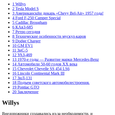
1 Willys
2 Tesla Model S
3 Американскйи дикарь «Chevy Bel-Air» 1957 года!
4 Ford F-250 Camper Special
5 Cadillac Brougham
6 КАвЗ-685
7 Ретро сегодня
8 Технические особенности мускул-каров
9 Dodge Charger
10 GM EV1
11 ЗиС-5
12 УАЗ-469
13 1970-е годы — Развитие марки Mercedes-Benz
14 Автомобили 50-60 годов XX века
15 Chevrolet Chevelle SS 454 LS6
16 Lincoln Continental Mark III
17 ЗиЛ-131
18 Подъем советского автомобилестроения.
19 Pontiac GTO
20 Заключение
Willys
Внедорожники создавались из-за необходимости, и