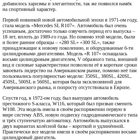
добавилось харизмы и элегантности, так же появился намёк
на спортивный характер.
Первой новинкой новой автомобильной эпохи в 1971-ом году,
стала модель «Mercedes SL R107». Автомобиль был очень
успешным, достаточно только озвучить период его выпуска –
18 лет, вплоть до 1989-го года. Но помимо этой модели, были
и более ранние образцы – «280 SL» «300 SL», также
принадлежащие к новому поколению, и оборудованные 6-ти
цилиндровыми двигателями. Модель «R 107» оснащалась
восьми цилиндровым двигателем, V образного типа, внешний
вид и силовые характеристики позволили её в короткие сроки
завоевать лидерство на Американском рынке, помимо неё там
пользовались популярностью модели: 350SL, 380SL, 420SL,
450SL, 500SL и 560SL, которая была эксклюзивной для
Американского рынка, и попросту отсутствовала в Европе.
Спустя год, в 1972-ом году, был выпущен автомобиль
престижного S-класса, W116, который был призван сменить
W108. Эта модель имела в своём распоряжении первую в
мире систему ABS, новую подвеску гидродинамического типа
и трёх ступенчатую автоматику. Автомобиль выпускался в
двух вариантах колёсной базы – короткой и удлинённой.
Практически все модели имели в своём распоряжении восьми
цилиндровый двигатель.