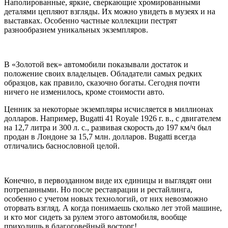
Наполированные, яркие, сверкающие хромированными
деталями цепляют взгляды. Их можно увидеть в музеях и на
выставках. Особенно частные коллекции пестрят
разнообразием уникальных экземпляров.
В «Золотой век» автомобили показывали достаток и
положение своих владельцев. Обладатели самых редких
образцов, как правило, сказочно богаты. Сегодня почти
ничего не изменилось, кроме стоимости авто.
Ценник за некоторые экземпляры исчисляется в миллионах
долларов. Например, Bugatti 41 Royale 1926 г. в., с двигателем
на 12,7 литра и 300 л. с., развивая скорость до 197 км/ч был
продан в Лондоне за 15,7 млн. долларов. Bugatti всегда
отличались баснословной целой.
Конечно, в первозданном виде их единицы и выглядят они
потрепанными. Но после реставрации и рестайлинга,
особенно с учетом новых технологий, от них невозможно
оторвать взгляд. А когда понимаешь сколько лет этой машине,
и кто мог сидеть за рулем этого автомобиля, вообще
приходишь в благоговейный восторг!