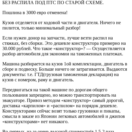
БЕЗ РАСПИЛА ПОД ПТС ПО СТАРОЙ СХЕМЕ.
Пошлина в 3000 евро отменена!
Кузов отделяется от ходовой части и двигателя. Ничего не
пилится, только минимальный разбор!
Если нужен донор на запчасти, лучше везти распил на
стяжках, без сборки. Это дешевле конструктора примерно на
30.000 рублей. Что такое «конструктор»? — Осуществляется
разбор автомобиля для экономии на таможенных платежах.
Машина разбирается на кузов 1ой комплектации, двигатель в
сборе и подвеску. Больше ничего не затрагивается. Выдаются
документы: т.е. ГТД(грузовая таможенная декларация) на
кузов с номером, раму и двигатель.
Передвигаться на такой машине по дорогам общего
пользования запрещено, но можно транспортировать на
эвакуаторе. Привоз методом «конструктор» самый дорогой,
доставка «карпилом» и «распилом» на порядок дешевле.
Конструкторами сейчас возят только грузовики и пикапы,
смысла в заказе из Японии легковых автомобилей и джипов
«конструкторами» нет никакого.
Во-первых, из-за очень высокой стоимости(в 1,5-2 раза