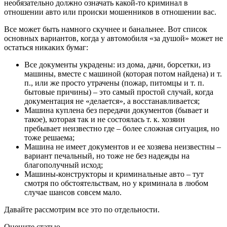
необязательно должно означать какой-то криминал в
отношении авто или происки мошенников в отношении вас.
Все может быть намного скучнее и банальнее. Вот список
основных вариантов, когда у автомобиля «за душой» может не
остаться никаких бумаг:
Все документы украдены: из дома, дачи, борсетки, из
машины, вместе с машиной (которая потом найдена) и т.
п., или же просто утрачены (пожар, питомцы и т. п.
бытовые причины) – это самый простой случай, когда
документация не «делается», а восстанавливается;
Машина куплена без передачи документов (бывает и
такое), которая так и не состоялась т. к. хозяин
пребывает неизвестно где – более сложная ситуация, но
тоже решаема;
Машина не имеет документов и ее хозяева неизвестны –
вариант печальный, но тоже не без надежды на
благополучный исход;
Машины-конструкторы и криминальные авто – тут
смотря по обстоятельствам, но у криминала в любом
случае шансов совсем мало.
Давайте рассмотрим все это по отдельности.
Оцените статью