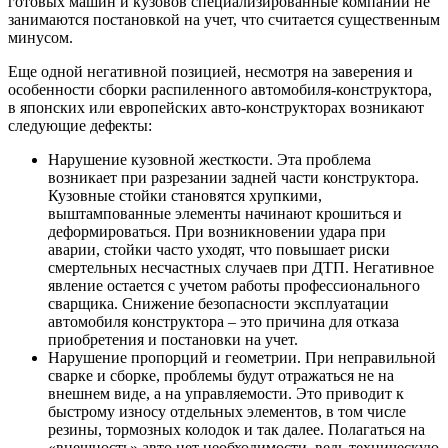
готовых машин и кузовов специализированные компании не
занимаются постановкой на учет, что считается существенным
минусом.
Еще одной негативной позицией, несмотря на заверения и
особенности сборки распиленного автомобиля-конструктора,
в японских или европейских авто-конструкторах возникают
следующие дефекты:
Нарушение кузовной жесткости. Эта проблема
возникает при разрезании задней части конструктора.
Кузовные стойки становятся хрупкими,
выштампованные элементы начинают крошиться и
деформироваться. При возникновении удара при
аварии, стойки часто уходят, что повышает риски
смертельных несчастных случаев при ДТП. Негативное
явление остается с учетом работы профессионального
сварщика. Снижение безопасности эксплуатации
автомобиля конструктора – это причина для отказа
приобретения и постановки на учет.
Нарушение пропорций и геометрии. При неправильной
сварке и сборке, проблемы будут отражаться не на
внешнем виде, а на управляемости. Это приводит к
быстрому износу отдельных элементов, в том числе
резины, тормозных колодок и так далее. Полагаться на
«внешность» авто нет необходимости, ведь техническую