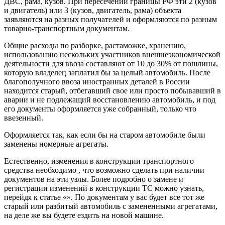
ДВС, рама, кузов. При пересечении границы РФ эти 2 (кузов
и двигатель) или 3 (кузов, двигатель, рама) объекта
заявляются на разных получателей и оформляются по разным
товарно-транспортным документам.
Общие расходы по разборке, растаможке, хранению,
использованию нескольких участников внешнеэкономической
деятельности для ввоза составляют от 10 до 30% от пошлины,
которую владелец заплатил бы за целый автомобиль. После
благополучного ввоза иностранных деталей в России
находится старый, отбегавший свое или просто побывавший в
аварии и не подлежащий восстановлению автомобиль, и под
его документы оформляется уже собранный, только что
ввезенный.
Оформляется так, как если бы на старом автомобиле были
заменены номерные агрегаты.
Естественно, изменения в конструкции транспортного
средства необходимо , что возможно сделать при наличии
документов на эти узлы. Более подробно о замене и
регистрации изменений в конструкции ТС можно узнать,
перейдя к статье «». По документам у вас будет все тот же
старый или разбитый автомобиль с замененными агрегатами,
на деле же вы будете ездить на новой машине.