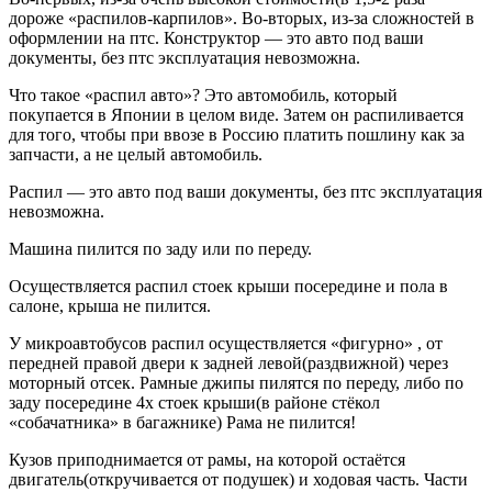
дороже «распилов-карпилов». Во-вторых, из-за сложностей в
оформлении на птс. Конструктор — это авто под ваши
документы, без птс эксплуатация невозможна.
Что такое «распил авто»? Это автомобиль, который
покупается в Японии в целом виде. Затем он распиливается
для того, чтобы при ввозе в Россию платить пошлину как за
запчасти, а не целый автомобиль.
Распил — это авто под ваши документы, без птс эксплуатация
невозможна.
Машина пилится по заду или по переду.
Осуществляется распил стоек крыши посередине и пола в
салоне, крыша не пилится.
У микроавтобусов распил осуществляется «фигурно» , от
передней правой двери к задней левой(раздвижной) через
моторный отсек. Рамные джипы пилятся по переду, либо по
заду посередине 4х стоек крыши(в районе стёкол
«собачатника» в багажнике) Рама не пилится!
Кузов приподнимается от рамы, на которой остаётся
двигатель(откручивается от подушек) и ходовая часть. Части