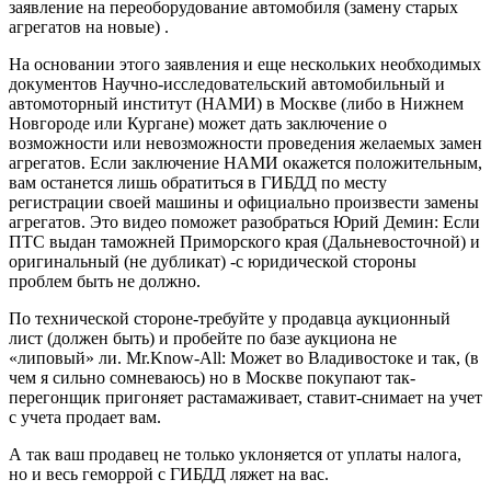
заявление на переоборудование автомобиля (замену старых
агрегатов на новые) .
На основании этого заявления и еще нескольких необходимых
документов Научно-исследовательский автомобильный и
автомоторный институт (НАМИ) в Москве (либо в Нижнем
Новгороде или Кургане) может дать заключение о
возможности или невозможности проведения желаемых замен
агрегатов. Если заключение НАМИ окажется положительным,
вам останется лишь обратиться в ГИБДД по месту
регистрации своей машины и официально произвести замены
агрегатов. Это видео поможет разобраться Юрий Демин: Если
ПТС выдан таможней Приморского края (Дальневосточной) и
оригинальный (не дубликат) -с юридической стороны
проблем быть не должно.
По технической стороне-требуйте у продавца аукционный
лист (должен быть) и пробейте по базе аукциона не
«липовый» ли. Mr.Know-All: Может во Владивостоке и так, (в
чем я сильно сомневаюсь) но в Москве покупают так-
перегонщик пригоняет растамаживает, ставит-снимает на учет
с учета продает вам.
А так ваш продавец не только уклоняется от уплаты налога,
но и весь геморрой с ГИБДД ляжет на вас.