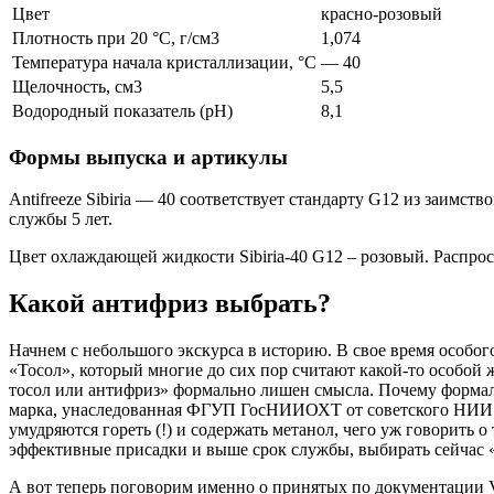
Цвет
красно-розовый
Плотность при 20 °C, г/см3
1,074
Температура начала кристаллизации, °C
— 40
Щелочность, см3
5,5
Водородный показатель (рН)
8,1
Формы выпуска и артикулы
Antifreeze Sibiria — 40 соответствует стандарту G12 из заимс
службы 5 лет.
Цвет охлаждающей жидкости Sibiria-40 G12 – розовый. Распростр
Какой антифриз выбрать?
Начнем с небольшого экскурса в историю. В свое время особог
«Тосол», который многие до сих пор считают какой-то особой 
тосол или антифриз» формально лишен смысла. Почему формальн
марка, унаследованная ФГУП ГосНИИОХТ от советского НИИ ор
умудряются гореть (!) и содержать метанол, чего уж говорить 
эффективные присадки и выше срок службы, выбирать сейчас «
А вот теперь поговорим именно о принятых по документации V