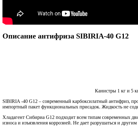
Описание антифриза SIBIRIA-40 G12
Канистры 1 кг и 5 к
SIBIRIA -40 G12 – современный карбоксилатный антифриз, про
импортный пакет функциональных присадок. Жидкость не содер
Хладагент Сибириа G12 подходит всем типам современных дви
износа и изъязвления коррозией. Не дает разрушаться и други