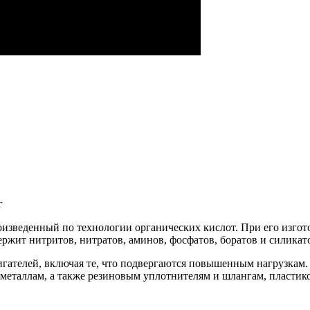
г
изведенный по технологии органических кислот. При его изгот
жит нитритов, нитратов, аминов, фосфатов, боратов и силикат
гателей, включая те, что подвергаются повышенным нагрузкам
м металлам, а также резиновым уплотнителям и шлангам, пластик