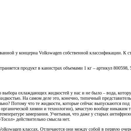
твованной у концерна Volkswagen собственной классификации. К 
аняется продукт в канистрах объемами 1 кг – артикул 800598, 5 
о выбора охлаждающих жидкостей у нас и не было – вода, котор
жидкостью. На самом деле это, конечно, типичный представител
о? Потому что те жидкости, которые сейчас выпускаются под на
ганической химии и технологии), зачастую вообще никаким те
о температуре замерзания. Учитывая, что даже у старых антифри
Тосол» действительно смысла нет.
olkswagen классах. Отличаются они между собой в первую очере