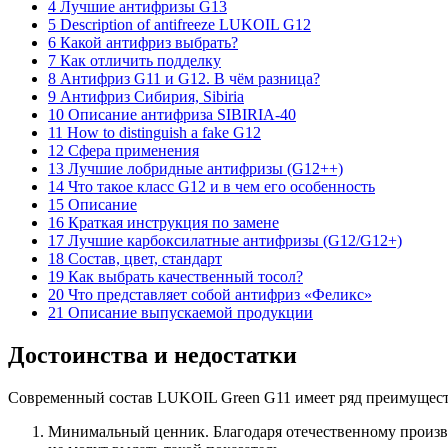
4 Лучшие антифризы G13
5 Description of antifreeze LUKOIL G12
6 Какой антифриз выбрать?
7 Как отличить подделку
8 Антифриз G11 и G12. В чём разница?
9 Антифриз Сибирия, Sibiria
10 Описание антифриза SIBIRIA-40
11 How to distinguish a fake G12
12 Сфера применения
13 Лучшие лобридные антифризы (G12++)
14 Что такое класс G12 и в чем его особенность
15 Описание
16 Краткая инструкция по замене
17 Лучшие карбоксилатные антифризы (G12/G12+)
18 Состав, цвет, стандарт
19 Как выбрать качественный тосол?
20 Что представляет собой антифриз «Феликс»
21 Описание выпускаемой продукции
Достоинства и недостатки
Современный состав LUKOIL Green G11 имеет ряд преимущест
Минимальный ценник. Благодаря отечественному произв