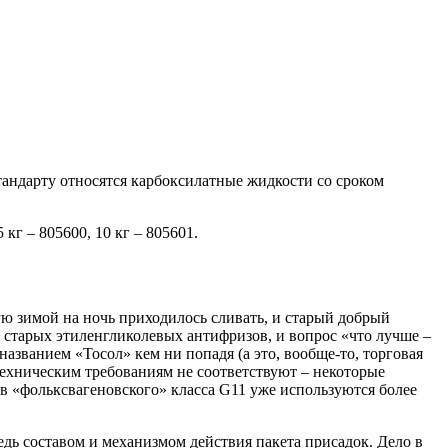
стандарту относятся карбоксилатные жидкости со сроком
кг – 805600, 10 кг – 805601.
ую зимой на ночь приходилось сливать, и старый добрый
ь старых этиленгликолевых антифризов, и вопрос «что лучше –
званием «Тосол» кем ни попадя (а это, вообще-то, торговая
хническим требованиям не соответствуют – некоторые
зов «фольксвагеновского» класса G11 уже используются более
дь составом и механизмом действия пакета присадок. Дело в