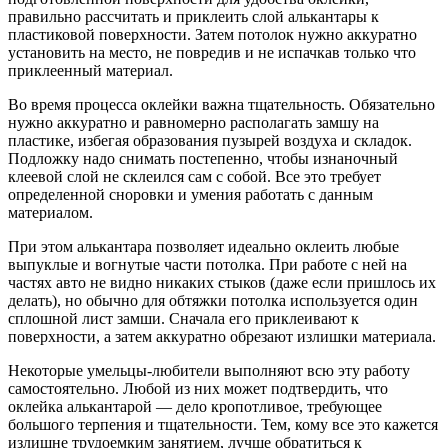
правильно рассчитать и приклеить слой алькантары к
пластиковой поверхности. Затем потолок нужно аккуратно
установить на место, не повредив и не испачкав только что
приклеенный материал.
Во время процесса оклейки важна тщательность. Обязательно
нужно аккуратно и равномерно располагать замшу на
пластике, избегая образования пузырей воздуха и складок.
Подложку надо снимать постепенно, чтобы изнаночный
клеевой слой не склеился сам с собой. Все это требует
определенной сноровки и умения работать с данным
материалом.
При этом алькантара позволяет идеально оклеить любые
выпуклые и вогнутые части потолка. При работе с ней на
частях авто не видно никаких стыков (даже если пришлось их
делать), но обычно для обтяжки потолка используется один
сплошной лист замши. Сначала его приклеивают к
поверхности, а затем аккуратно обрезают излишки материала.
Некоторые умельцы-любители выполняют всю эту работу
самостоятельно. Любой из них может подтвердить, что
оклейка алькантарой — дело кропотливое, требующее
большого терпения и тщательности. Тем, кому все это кажется
излишне трудоемким занятием, лучше обратиться к