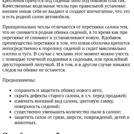
крепления прячутся под сиденья либо под боковой пластик.
Качественные модельные чехлы при правильной установке
внешне никак себя не выдают и создают впечатление, что это
и есть родной салон автомобиля.
Принципиально чехлы отличаются от перетяжки салона тем,
что не снимается родная обивка сидений, в то время как при
перетяжке её снимают и устанавливают новую. Вдобавок
преимущество перетяжки в том, что новая оболочка крепится
непосредственно к поролону сидений и сидит максимально
плотно и туго. В случае с чехлами этот момент можно учесть
с помощью точечной подшивки к сиденьям, или проклейкой
двухсторонней липучкой. И в том, и в другом случае никаких
следов на обивке не останется.
Предназначены:
сохранить и защитить обивку нового авто;
скрыть дефекты старого салона, в т.ч. перед продажей;
изменить внешний вид салона, цветовую гамму,
поверхность сидений;
существенно уменьшить количество пыли в салоне;
защитить салон от грязи, шерсти, повреждений, детей и
животных.