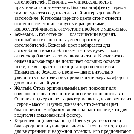
автолюбителей. Причина — универсальность и
практичность применения. Благодаря эффекту черной
замши, удается создать стильный интерьер в любом
автомобиле. К плюсам черного цвета стоит отнести
отличное сочетание с другими расцветками,
износоустойчивость, отсутствие проблем с маркостью.
Бежевый. Этот оттенок — классический вариант,
который до сих пор пользуется спросом у
автолюбителей. Бежевый цвет выбирается для
автомобилей класса «бизнес» и «премиум». Такой
оттенок добавляет салону шика и стиля. Кроме этого,
бежевая алькантара не поглощает больших объемов
пыли, не выгорает на солнце и хорошо чистится.
Применение бежевого цвета — шанс визуально
увеличить пространство, придать интерьеру комфорт и
дополнительный уют.
Желтый. Столь оригинальный цвет подходит для
совершенствования спортивного или гоночного авто.
Оттенок подчеркивает характер машины, выделяет ее из
«серой» массы. Научно доказано, что желтый цвет
благоприятным образом влияет на настроение, что для
водителя немаловажный фактор.
Коричневый (шоколадный). Преимущество оттенка —
благородность и универсальность. Этот цвет подходит
для внутренней и наружной отделки. Его предпочитают