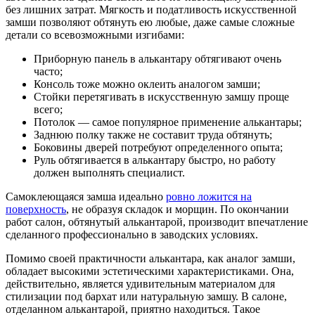
без лишних затрат. Мягкость и податливость искусственной
замши позволяют обтянуть ею любые, даже самые сложные
детали со всевозможными изгибами:
Приборную панель в алькантару обтягивают очень
часто;
Консоль тоже можно оклеить аналогом замши;
Стойки перетягивать в искусственную замшу проще
всего;
Потолок — самое популярное применение алькантары;
Заднюю полку также не составит труда обтянуть;
Боковины дверей потребуют определенного опыта;
Руль обтягивается в алькантару быстро, но работу
должен выполнять специалист.
Самоклеющаяся замша идеально
ровно ложится на
поверхность
, не образуя складок и морщин. По окончании
работ салон, обтянутый алькантарой, производит впечатление
сделанного профессионально в заводских условиях.
Помимо своей практичности алькантара, как аналог замши,
обладает высокими эстетическими характеристиками. Она,
действительно, является удивительным материалом для
стилизации под бархат или натуральную замшу. В салоне,
отделанном алькантарой, приятно находиться. Такое