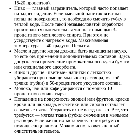
15-20 процентов).
Пиво — главный загрязнитель, который часто попадает
на заднее сидение. Если хмельной напиток все-таки
попал на поверхности, то необходимо смочить губку в
теплой воде. После такой незамысловатой обработки
производится окончательная чистка с помощью 3-
процентного метилового спирта. При этом не
усердствуйте с нагревом воды. Максимальная
температура — 40 градусов Цельсия.
Масло и другие жиры должны быть вычищены насухо,
то есть без применения дополнительных составов. Здесь
допускается применение промокательного куска бумаги
или специального адсорбента.
Вино и другие «цветные» напитки с легкостью
убираются при помощи мыльного раствора, мягкой
тряпки (губки) и 50-процентного уксусного состава.
Молоко, чай или кофе убираются с помощью 10-
процентного «нашатыря».
Попадание на поверхность овощей или фруктов, краски,
крови или шоколада, косметики или сиропа оставляет
серьезные пятна. Устранить их не всегда легко. Все, что
требуется — мягкая ткань (губка) смоченная в мыльном
растворе. Если же пятно застарелое, то потребуется
помощь специалиста. Можно использовать пенный
очиститель интерьера.