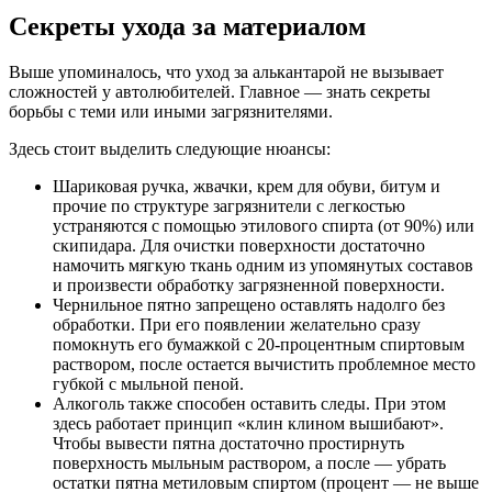
Секреты ухода за материалом
Выше упоминалось, что уход за алькантарой не вызывает
сложностей у автолюбителей. Главное — знать секреты
борьбы с теми или иными загрязнителями.
Здесь стоит выделить следующие нюансы:
Шариковая ручка, жвачки, крем для обуви, битум и
прочие по структуре загрязнители с легкостью
устраняются с помощью этилового спирта (от 90%) или
скипидара. Для очистки поверхности достаточно
намочить мягкую ткань одним из упомянутых составов
и произвести обработку загрязненной поверхности.
Чернильное пятно запрещено оставлять надолго без
обработки. При его появлении желательно сразу
помокнуть его бумажкой с 20-процентным спиртовым
раствором, после остается вычистить проблемное место
губкой с мыльной пеной.
Алкоголь также способен оставить следы. При этом
здесь работает принцип «клин клином вышибают».
Чтобы вывести пятна достаточно простирнуть
поверхность мыльным раствором, а после — убрать
остатки пятна метиловым спиртом (процент — не выше