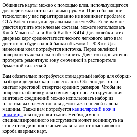
Обшивать карты можно с помощью клея, использующегося
для перетяжки потолка своими руками. При соблюдении
технологии у вас гарантированно не возникнет проблем с
GTA Boterm или универсальным клеем «88». Если вам не
удастся купить эти клеевые составы, можете использовать
Клей Момент-1 или Клей Kaiflex K414. Для оклейки всех
дверных карт среднестатистического легкового авто вам
достаточно будет одной банки объемом 1 л/0.8 кг. Для
нанесения клея потребуется кисточка. Перед оклейкой
поверхность желательно обезжирить. Для этого достаточно
протереть ремонтную зону смоченной в растворителе
бумажной салфеткой.
Вам обязательно потребуется стандартный набор для сборки-
разборки дверных карт вашего авто. Обычно для этого
хватает крестовой отвертки средних размеров. Чтобы не
повредить обшивку, для снятия карт после откручивания
винтовых соединений можно использовать набор из
пластиковых элементов для демонтажа панелей салона
машины. Также вам потребуется
канцелярский нож и
ножницы
для подгонки ткани. Необходимость
специализированного инструмента может возникнуть на
этапе отсоединения тканьевых вставок от пластикового
короба дверных карт.