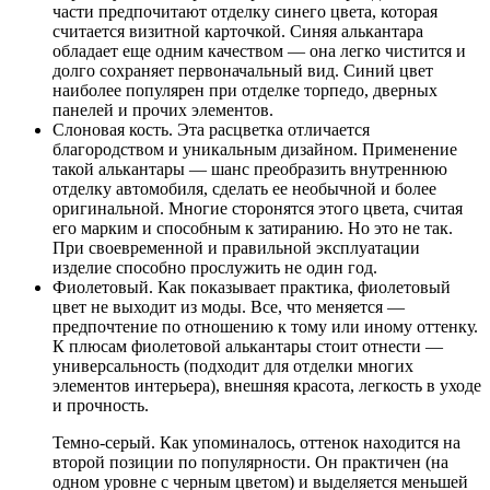
части предпочитают отделку синего цвета, которая
считается визитной карточкой. Синяя алькантара
обладает еще одним качеством — она легко чистится и
долго сохраняет первоначальный вид. Синий цвет
наиболее популярен при отделке торпедо, дверных
панелей и прочих элементов.
Слоновая кость. Эта расцветка отличается
благородством и уникальным дизайном. Применение
такой алькантары — шанс преобразить внутреннюю
отделку автомобиля, сделать ее необычной и более
оригинальной. Многие сторонятся этого цвета, считая
его марким и способным к затиранию. Но это не так.
При своевременной и правильной эксплуатации
изделие способно прослужить не один год.
Фиолетовый. Как показывает практика, фиолетовый
цвет не выходит из моды. Все, что меняется —
предпочтение по отношению к тому или иному оттенку.
К плюсам фиолетовой алькантары стоит отнести —
универсальность (подходит для отделки многих
элементов интерьера), внешняя красота, легкость в уходе
и прочность.
Темно-серый. Как упоминалось, оттенок находится на
второй позиции по популярности. Он практичен (на
одном уровне с черным цветом) и выделяется меньшей