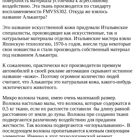
поверхность материала устойчива к агрессивному
воздействию. Эта ткань производится по стандарту
воспламеняемости FMVSS302. Откуда же взялось
название Алькантра?
Это название искусственной кожи придумали Итальянские
специалисты, производящие как искусственные, так и
натуральные материалы отделки. Итальянские мастера взяли
Японскую технологию, 1970-х годов, внесли туда некоторые
свои новшества и стали производить собственный материал
под названием Алькантра.
К сожалению, практически все производители премиум
автомобилей в своей рекламе автомашин скрывают истинное
название «кожи». Поэтому огромное количество людей
считают, что Алькантра это натуральная кожа, какого-нибудь
экзотического животного.
Микро волокна ткани, имею очень маленький размер.
Волокна настолько малы, что волокна, которые содержатся в
0,5 кг ткани, если их расплести составили бы длину равной
расстоянию от земли до луны. Волокна при создании ткани
подвергаются различному воздействию для придания
жесткости. Так волокна подвергаются «иглоукалыванию». В
последующем волокна пропитываются клеевым связующим
элементом. Именно в этот технологический момент