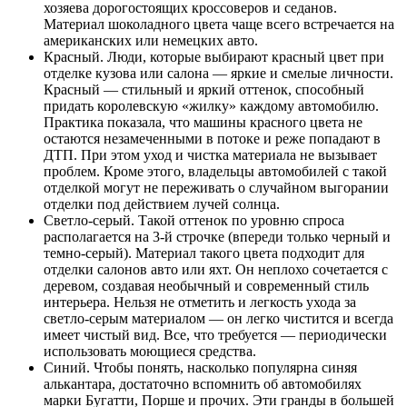
хозяева дорогостоящих кроссоверов и седанов.
Материал шоколадного цвета чаще всего встречается на
американских или немецких авто.
Красный. Люди, которые выбирают красный цвет при
отделке кузова или салона — яркие и смелые личности.
Красный — стильный и яркий оттенок, способный
придать королевскую «жилку» каждому автомобилю.
Практика показала, что машины красного цвета не
остаются незамеченными в потоке и реже попадают в
ДТП. При этом уход и чистка материала не вызывает
проблем. Кроме этого, владельцы автомобилей с такой
отделкой могут не переживать о случайном выгорании
отделки под действием лучей солнца.
Светло-серый. Такой оттенок по уровню спроса
располагается на 3-й строчке (впереди только черный и
темно-серый). Материал такого цвета подходит для
отделки салонов авто или яхт. Он неплохо сочетается с
деревом, создавая необычный и современный стиль
интерьера. Нельзя не отметить и легкость ухода за
светло-серым материалом — он легко чистится и всегда
имеет чистый вид. Все, что требуется — периодически
использовать моющиеся средства.
Синий. Чтобы понять, насколько популярна синяя
алькантара, достаточно вспомнить об автомобилях
марки Бугатти, Порше и прочих. Эти гранды в большей