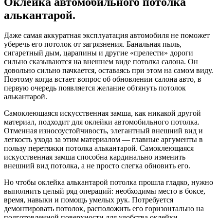
Оклейка автомобильного потолка
алькантарой.
Даже самая аккуратная эксплуатация автомобиля не поможет
уберечь его потолок от загрязнения. Банальная пыль,
сигаретный дым, царапины и другие «прелести» дороги
сильно сказываются на внешнем виде потолка салона. Он
довольно сильно пачкается, оставаясь при этом на самом виду.
Поэтому когда встает вопрос об обновлении салона авто, в
первую очередь появляется желание обтянуть потолок
алькантарой.
Самоклеющаяся искусственная замша, как никакой другой
материал, подходит для оклейки автомобильного потолка.
Отменная износоустойчивость, элегантный внешний вид и
легкость ухода за этим материалом — главные аргументы в
пользу перетяжки потолка алькантарой. Самоклеющаяся
искусственная замша способна кардинально изменить
внешний вид потолка, а не просто слегка обновить его.
Но чтобы оклейка алькантарой потолка прошла гладко, нужно
выполнить целый ряд операций: необходимы место в боксе,
время, навыки и помощь умелых рук. Потребуется
демонтировать потолок, расположить его горизонтально на
подготовленной поверхности для удобства оклейки,