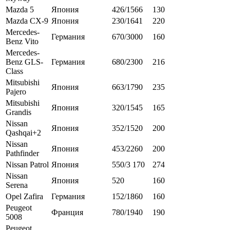
Mazda 5
Япония
426/1566
130
Mazda CX-9
Япония
230/1641
220
Mercedes-
Германия
670/3000
160
Benz Vito
Mercedes-
Benz GLS-
Германия
680/2300
216
Class
Mitsubishi
Япония
663/1790
235
Pajero
Mitsubishi
Япония
320/1545
165
Grandis
Nissan
Япония
352/1520
200
Qashqai+2
Nissan
Япония
453/2260
200
Pathfinder
Nissan Patrol
Япония
550/3 170
274
Nissan
Япония
520
160
Serena
Opel Zafira
Германия
152/1860
160
Peugeot
Франция
780/1940
190
5008
Peugeot