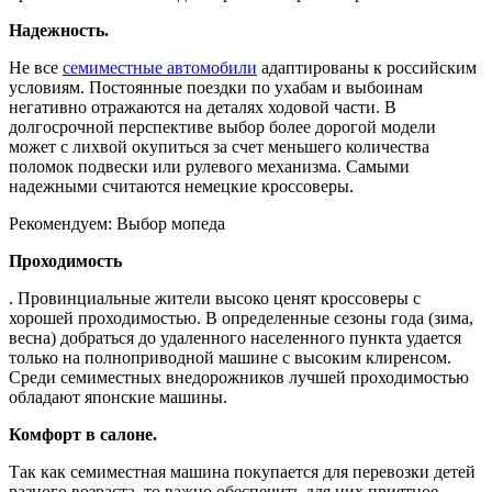
Надежность.
Не все
семиместные автомобили
адаптированы к российским
условиям. Постоянные поездки по ухабам и выбоинам
негативно отражаются на деталях ходовой части. В
долгосрочной перспективе выбор более дорогой модели
может с лихвой окупиться за счет меньшего количества
поломок подвески или рулевого механизма. Самыми
надежными считаются немецкие кроссоверы.
Рекомендуем: Выбор мопеда
Проходимость
. Провинциальные жители высоко ценят кроссоверы с
хорошей проходимостью. В определенные сезоны года (зима,
весна) добраться до удаленного населенного пункта удается
только на полноприводной машине с высоким клиренсом.
Среди семиместных внедорожников лучшей проходимостью
обладают японские машины.
Комфорт в салоне.
Так как семиместная машина покупается для перевозки детей
разного возраста, то важно обеспечить для них приятное