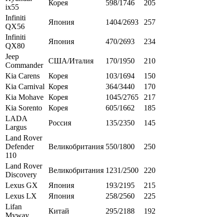
Корея
598/1746
205
ix55
Infiniti
Япония
1404/2693
257
QX56
Infiniti
Япония
470/2693
234
QX80
Jeep
США/Италия
170/1950
210
Commander
Kia Carens
Корея
103/1694
150
Kia Carnival
Корея
364/3440
170
Kia Mohave
Корея
1045/2765
217
Kia Sorento
Корея
605/1662
185
LADA
Россия
135/2350
145
Largus
Land Rover
Defender
Великобритания
550/1800
250
110
Land Rover
Великобритания
1231/2500
220
Discovery
Lexus GX
Япония
193/2195
215
Lexus LX
Япония
258/2560
225
Lifan
Китай
295/2188
192
Myway