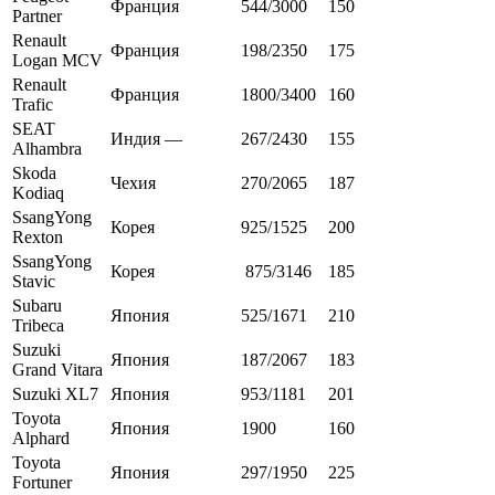
Франция
544/3000
150
Partner
Renault
Франция
198/2350
175
Logan MCV
Renault
Франция
1800/3400
160
Trafic
SEAT
Индия —
267/2430
155
Alhambra
Skoda
Чехия
270/2065
187
Kodiaq
SsangYong
Корея
925/1525
200
Rexton
SsangYong
Корея
875/3146
185
Stavic
Subaru
Япония
525/1671
210
Tribeca
Suzuki
Япония
187/2067
183
Grand Vitara
Suzuki XL7
Япония
953/1181
201
Toyota
Япония
1900
160
Alphard
Toyota
Япония
297/1950
225
Fortuner