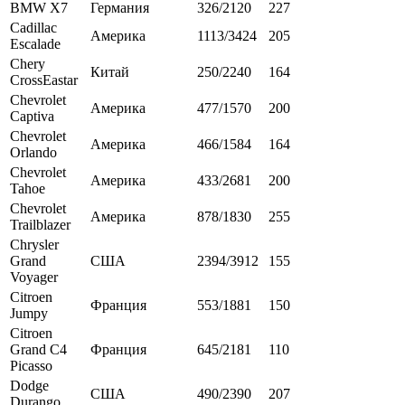
BMW X7
Германия
326/2120
227
Cadillac
Америка
1113/3424
205
Escalade
Chery
Китай
250/2240
164
CrossEastar
Chevrolet
Америка
477/1570
200
Captiva
Chevrolet
Америка
466/1584
164
Orlando
Chevrolet
Америка
433/2681
200
Tahoe
Chevrolet
Америка
878/1830
255
Trailblazer
Chrysler
Grand
США
2394/3912
155
Voyager
Citroen
Франция
553/1881
150
Jumpy
Citroen
Grand C4
Франция
645/2181
110
Picasso
Dodge
США
490/2390
207
Durango