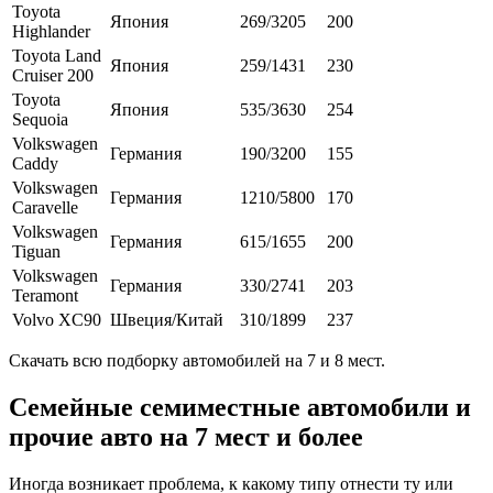
Toyota
Япония
269/3205
200
Highlander
Toyota Land
Япония
259/1431
230
Cruiser 200
Toyota
Япония
535/3630
254
Sequoia
Volkswagen
Германия
190/3200
155
Caddy
Volkswagen
Германия
1210/5800
170
Caravelle
Volkswagen
Германия
615/1655
200
Tiguan
Volkswagen
Германия
330/2741
203
Teramont
Volvo XC90
Швеция/Китай
310/1899
237
Скачать всю подборку автомобилей на 7 и 8 мест.
Семейные семиместные автомобили и
прочие авто на 7 мест и более
Иногда возникает проблема, к какому типу отнести ту или