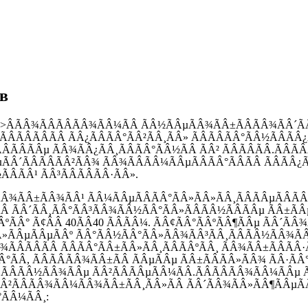
в
;charset=UTF-8″>ÂÃÂ¾ÃÂÃÂÃÂ¾ÃÂ¼ÃÂ ÃÂ½ÃÂµÃÂ¾ÃÂ±ÃÂÃÂ
°ÃÂÃÂÃÂÃÂ ÃÂ¿ÃÂÃÂ°ÃÂ²ÃÂ¸ÃÂ» ÃÂÃÂÃÂ°ÃÂ½ÃÂÃÂ
ÃÂÃÂÃÂµ ÃÂ¾ÃÂ¿ÃÂ¸ÃÂÃÂ°ÃÂ½ÃÂ ÃÂ² ÃÂÃÂÃÂ.ÃÂÃÂ
ÃÂ´ÃÂÃÂÃÂ²ÃÂ¾ ÃÂ¾ÃÂÃÂ¼ÃÂµÃÂÃÂ°ÃÂÃÂ ÃÂÃÂ¿Ã
ÂÃÂ¹ ÃÂ³ÃÂÃÂÃÂ·ÃÂ».
Â¾ÃÂ±ÃÂ¾ÃÂ¹ ÃÂ¼ÃÂµÃÂÃÂ°ÃÂ»ÃÂ»ÃÂ¸ÃÂÃÂµÃÂÃÂº
 ÃÂ´ÃÂ¸ÃÂ°ÃÂ³ÃÂ¾ÃÂ½ÃÂ°ÃÂ»ÃÂÃÂ½ÃÂÃÂµ ÃÂ±ÃÂµ
ÂºÃÂ° Ã¢ÂÂ 40ÃÂ40 ÃÂÃÂ¼. ÃÂ¢ÃÂ°ÃÂºÃÂ¶ÃÂµ ÃÂ´Ã
»ÃÂµÃÂµÃÂº ÃÂ°ÃÂ½ÃÂ°ÃÂ»ÃÂ¾ÃÂ³ÃÂ¸ÃÂÃÂ½ÃÂ¾Ã
¾ÃÂÃÂÃÂ ÃÂÃÂ°ÃÂ±ÃÂ»ÃÂ¸ÃÂÃÂºÃÂ¸ ÃÂ¾ÃÂ±ÃÂÃÂ
°ÃÂ, ÃÂÃÂÃÂ¾ÃÂ±ÃÂ ÃÂµÃÂµ ÃÂ±ÃÂÃÂ»ÃÂ¾ ÃÂ·ÃÂ°
ÃÂ¾ÃÂÃÂ½ÃÂ¾ÃÂµ ÃÂ²ÃÂÃÂµÃÂ¼ÃÂ.ÃÂÃÂÃÂ¾ÃÂ¼ÃÂµ 
°ÃÂ²ÃÂÃÂ¾ÃÂ¼ÃÂ¾ÃÂ±ÃÂ¸ÃÂ»ÃÂ ÃÂ´ÃÂ¾ÃÂ»ÃÂ¶ÃÂµ
ÃÂ¼ÃÂ¸: