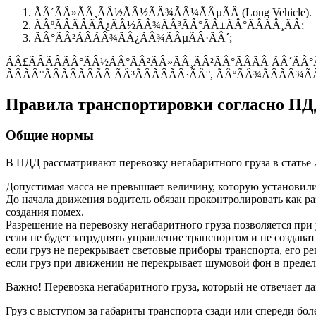
ÃÂ´ÃÂ»ÃÂ¸ÃÂ½ÃÂ½ÃÂ¾ÃÂ¼ÃÂµÃÂ (Long Vehicle).
ÃÂºÃÂÃÂÃÂ¿ÃÂ½ÃÂ¾ÃÂ³ÃÂ°ÃÂ±ÃÂ°ÃÂÃÂ¸ÃÂ;
ÃÂ°ÃÂ²ÃÂÃÂ¾ÃÂ¿ÃÂ¾ÃÂµÃÂ·ÃÂ´;
ÃÂ£ÃÂÃÂÃÂ°ÃÂ½ÃÂ°ÃÂ²ÃÂ»ÃÂ¸ÃÂ²ÃÂ°ÃÂÃÂ ÃÂ´ÃÂ
ÃÂÃÂ°ÃÂÃÂÃÂÃÂ ÃÂ³ÃÂÃÂÃÂ·ÃÂ°, ÃÂºÃÂ¾ÃÂÃÂ¾Ã
Правила транспортировки согласно П
Общие нормы
В ПДД рассматривают перевозку негабаритного груза в статье 
Допустимая масса не превышает величину, которую установили
До начала движения водитель обязан проконтролировать как ра
создания помех.
Разрешение на перевозку негабаритного груза позволяется при 
если не будет затруднять управление транспортом и не создават
если груз не перекрывает световые приборы транспорта, его р
если груз при движении не перекрывает шумовой фон в предела
Важно! Перевозка негабаритного груза, который не отвечает д
Груз с выступом за габариты транспорта сзади или спереди бол