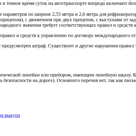
в темное время суток на автотранспорте впереди включают бел
 параметров по ширине 2,55 метра и 2,6 метра для рефрижератор
с прицепом), с движением при двух прицепов, с выступами от за
народного значения требует соответствующих правил и средств
 правил и средств к управлению по договору международного о
 предусмотрен штраф. Существуют и другие нарушения правил т
копической линейки или прибором, имеющим линейную шкалу. К
безопасности на дороге). Основного перечня нет, так как письм
ом выкупа