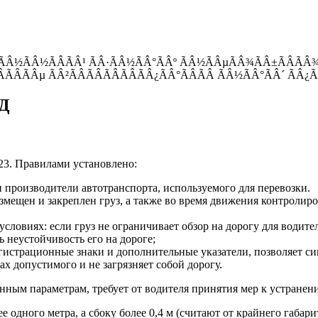
°ÃÂ½ÃÂ½ÃÂÃÂ¹ ÃÂ·ÃÂ½ÃÂ°ÃÂº ÃÂ½ÃÂµÃÂ¾ÃÂ±ÃÂÃÂ
ÂÃÂÃÂµ ÃÂ²ÃÂÃÂÃÂÃÂÃÂ¿ÃÂ°ÃÂÃÂ ÃÂ½ÃÂ°ÃÂ´ ÃÂ¿
ДД
23. Правилами установлено:
 производители автотранспорта, используемого для перевозки.
змещен и закреплен груз, а также во время движения контролиро
условиях: если груз не ограничивает обзор на дорогу для водител
ь неустойчивость его на дороге;
егистрационные знаки и дополнительные указатели, позволяет си
х допустимого и не загрязняет собой дорогу.
анным параметрам, требует от водителя принятия мер к устране
ее одного метра, а сбоку более 0,4 м (считают от крайнего габ