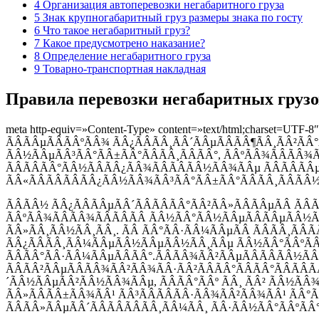
4 Организация автоперевозки негабаритного груза
5 Знак крупногабаритный груз размеры знака по госту
6 Что такое негабаритный груз?
7 Какое предусмотрено наказание?
8 Определение негабаритного груза
9 Товарно-транспортная накладная
Правила перевозки негабаритных грузо
meta http-equiv=»Content-Type» content=»text/html
ÃÂÃÂµÃÂÃÂºÃÂ¾ ÃÂ¿ÃÂÃÂ¸ÃÂ´ÃÂµÃÂÃÂ¶ÃÂ¸ÃÂ²ÃÂ
ÃÂ½ÃÂµÃÂ³ÃÂ°ÃÂ±ÃÂ°ÃÂÃÂ¸ÃÂÃÂ°, ÃÂºÃÂ¾ÃÂÃÂ¾
ÃÂÃÂÃÂ°ÃÂ½ÃÂÃÂ¿ÃÂ¾ÃÂÃÂÃÂ½ÃÂ¾ÃÂµ ÃÂÃÂÃÂµ
ÃÂ«ÃÂÃÂÃÂÃÂ¿ÃÂ½ÃÂ¾ÃÂ³ÃÂ°ÃÂ±ÃÂ°ÃÂÃÂ¸ÃÂÃÂ½Ã
ÃÂÃÂ½ ÃÂ¿ÃÂÃÂµÃÂ´ÃÂÃÂÃÂ°ÃÂ²ÃÂ»ÃÂÃÂµÃÂ ÃÂÃ
ÃÂºÃÂ¾ÃÂÃÂ¾ÃÂÃÂÃÂ ÃÂ½ÃÂ°ÃÂ½ÃÂµÃÂÃÂµÃÂ½ÃÂ
ÃÂ»ÃÂ¸ÃÂ½ÃÂ¸ÃÂ¸. ÃÂ ÃÂ°ÃÂ·ÃÂ¼ÃÂµÃÂ ÃÂÃÂ¸ÃÂÃ
ÃÂ¿ÃÂÃÂ¸ÃÂ¼ÃÂµÃÂ½ÃÂµÃÂ½ÃÂ¸ÃÂµ ÃÂ½ÃÂ°ÃÂºÃÂ
ÃÂÃÂ°ÃÂ·ÃÂ¼ÃÂµÃÂÃÂ°.ÃÂÃÂ¾ÃÂ²ÃÂµÃÂÃÂÃÂ½ÃÂ
ÃÂÃÂ²ÃÂµÃÂÃÂ¾ÃÂ²ÃÂ¾ÃÂ·ÃÂ²ÃÂÃÂ°ÃÂÃÂ°ÃÂÃÂÃÂ
´ÃÂ½ÃÂµÃÂ²ÃÂ½ÃÂ¾ÃÂµ, ÃÂÃÂ°ÃÂº ÃÂ¸ ÃÂ² ÃÂ½
ÃÂ»ÃÂÃÂ±ÃÂ¾ÃÂ¹ ÃÂ³ÃÂÃÂÃÂ·ÃÂ¾ÃÂ²ÃÂ¾ÃÂ¹ ÃÂ
ÃÂÃÂ»ÃÂµÃÂ´ÃÂÃÂÃÂÃÂ¸ÃÂ¼ÃÂ¸ ÃÂ·ÃÂ½ÃÂ°ÃÂºÃÂ°