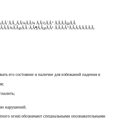
¾ÃÂ´ÃÂ¸ÃÂ¼ÃÂ¾ ÃÂ½ÃÂ° ÃÂÃÂµÃÂ
ÃÂÃÂ¾ÃÂµÃÂ·ÃÂ¶ÃÂµÃÂ¹ ÃÂÃÂ°ÃÂÃÂÃÂÃÂ.
вать его состояние и наличие для избежаний падения и
я;
гналить;
нию нарушений.
аритного огня) обозначают специальными опознавательными