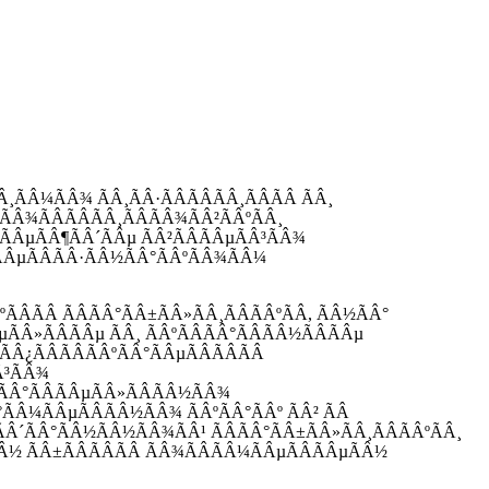
¾ÃÂ´ÃÂ¸ÃÂ¼ÃÂ¾ ÃÂ¸ÃÂ·ÃÂÃÂÃÂ¸ÃÂÃÂ ÃÂ¸
¿ÃÂ¾ÃÂÃÂÃÂ¸ÃÂÃÂ¾ÃÂ²ÃÂºÃÂ¸
ÃÂµÃÂ¶ÃÂ´ÃÂµ ÃÂ²ÃÂÃÂµÃÂ³ÃÂ¾
ÂµÃÂÃÂ·ÃÂ½ÃÂ°ÃÂºÃÂ¾ÃÂ¼
ÃÂÃÂ ÃÂÃÂ°ÃÂ±ÃÂ»ÃÂ¸ÃÂÃÂºÃÂ, ÃÂ½ÃÂ°
ÃÂ»ÃÂÃÂµ ÃÂ¸ ÃÂºÃÂÃÂ°ÃÂÃÂ½ÃÂÃÂµ
Â¾ÃÂ¿ÃÂÃÂÃÂºÃÂ°ÃÂµÃÂÃÂÃÂ
Â³ÃÂ¾
·ÃÂ°ÃÂÃÂµÃÂ»ÃÂÃÂ½ÃÂ¾
ÃÂ¼ÃÂµÃÂÃÂ½ÃÂ¾ ÃÂºÃÂ°ÃÂº ÃÂ² ÃÂ
ÃÂ´ÃÂ°ÃÂ½ÃÂ½ÃÂ¾ÃÂ¹ ÃÂÃÂ°ÃÂ±ÃÂ»ÃÂ¸ÃÂÃÂºÃÂ¸
ÃÂ½ ÃÂ±ÃÂÃÂÃÂ ÃÂ¾ÃÂÃÂ¼ÃÂµÃÂÃÂµÃÂ½