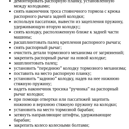
демонтировать распорную планку, установленную
между колодками;
снять наконечник троса стояночного тормоза с крюка
распорного рычага задней колодки;
используя пассатижи, вывести из зацепления пружину,
удерживающую вторую колодку;;
снять колодку, расположенную ближе к задней части
машины;
расшплинтовать палец крепления распорного рычага;
снять распорный рычаг;
очистить детали тормозного механизма от загрязнений;
закрепить распорный рычаг на новой колодке;
зашплинтовать палец;
установить “переднюю” колодку тормозного механизма;
поставить на место распорную планку;
установить “заднюю” колодку, надев на нее нижнюю
стяжную пружину;
надеть наконечник тросика “ручника” на распорный
рычаг колодки;
при помощи отвертки или пассатижей зацепить
нижнюю и верхнюю стяжную пружину на колодки;
установить на место тормозной барабан;
затянуть направляющие штифты, удерживающие
барабан;
закрепить колесо колесными болтами;