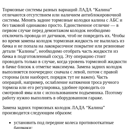
Тормозные системы разных вариаций ЛАДА “Калина”
отличаются отсутствием или наличием антиблокировочной
системы. Менять задние тормозные колодки калина с АБС и
без таковой одинаково просто. Единственное отличие — в
первом случае перед демонтажом колодок необходимо
отключить провода от датчиков, чтоб не повредить их. Чтобы
во время замены колодок тормозная жидкость не вылилась из
бачка и не попала на лакокрасочное покрытие или резиновые
детали “Калины”, необходимо отобрать часть жидкости из
бачка в подготовленный сосуд. Эту операцию стоит
проводить только в случае, когда уровень тормозной жидкости
в бачке близок к отметке максимума. Замена задних колодок
выполняется поочередно: сначала с левой, потом с правой
стороны (или наоборот, порядок тут не важен). Часть
операций, например, ослабление натяжения троса ручного
тормоза или его регулировка, удобнее проводить со
смотровой ямы или с использованием подъемника. Поэтому
работу нужно выполнять в оборудованном гараже.
Замена задних тормозных колодок ЛАДА “Калина”
производится следующим образом:
установить под передние колеса противооткатные
башмаки;