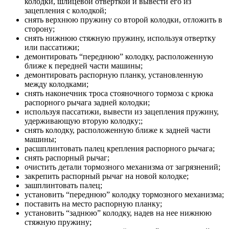
колодки, шлицевой отверткой и вывести его из
зацепления с колодкой;
снять верхнюю пружину со второй колодки, отложить в
сторону;
снять нижнюю стяжную пружину, используя отвертку
или пассатижи;
демонтировать “переднюю” колодку, расположенную
ближе к передней части машины;
демонтировать распорную планку, установленную
между колодками;
снять наконечник троса стояночного тормоза с крюка
распорного рычага задней колодки;
используя пассатижи, вывести из зацепления пружину,
удерживающую вторую колодку;;
снять колодку, расположенную ближе к задней части
машины;
расшплинтовать палец крепления распорного рычага;
снять распорный рычаг;
очистить детали тормозного механизма от загрязнений;
закрепить распорный рычаг на новой колодке;
зашплинтовать палец;
установить “переднюю” колодку тормозного механизма;
поставить на место распорную планку;
установить “заднюю” колодку, надев на нее нижнюю
стяжную пружину;