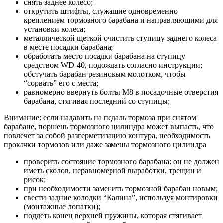
снять заднее колесо;
открутить штифты, служащие одновременно
креплением тормозного барабана и направляющими для
установки колеса;
металлической щеткой очистить ступицу заднего колеса
в месте посадки барабана;
обработать место посадки барабана на ступицу
средством WD-40, подождать согласно инструкции;
обстучать барабан резиновым молотком, чтобы
“сорвать” его с места;
равномерно ввернуть болты М8 в посадочные отверстия
барабана, стягивая последний со ступицы;
Внимание: если надавить на педаль тормоза при снятом
барабане, поршень тормозного цилиндра может выпасть, что
повлечет за собой разгерметизацию контура, необходимость
прокачки тормозов или даже замены тормозного цилиндра
проверить состояние тормозного барабана: он не должен
иметь сколов, неравномерной выработки, трещин и
рисок;
при необходимости заменить тормозной барабан новым;
свести задние колодки “Калина”, используя монтировки
(монтажные лопатки);
поддеть конец верхней пружины, которая стягивает