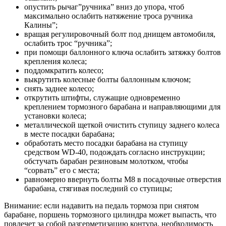
опустить рычаг”ручника” вниз до упора, чтоб
максимально ослабить натяжение троса ручника
Калины”;
вращая регулировочный болт под днищем автомобиля,
ослабить трос “ручника”;
при помощи баллонного ключа ослабить затяжку болтов
крепления колеса;
поддомкратить колесо;
выкрутить колесные болты баллонным ключом;
снять заднее колесо;
открутить штифты, служащие одновременно
креплением тормозного барабана и направляющими для
установки колеса;
металлической щеткой очистить ступицу заднего колеса
в месте посадки барабана;
обработать место посадки барабана на ступицу
средством WD-40, подождать согласно инструкции;
обстучать барабан резиновым молотком, чтобы
“сорвать” его с места;
равномерно ввернуть болты М8 в посадочные отверстия
барабана, стягивая последний со ступицы;
Внимание: если надавить на педаль тормоза при снятом
барабане, поршень тормозного цилиндра может выпасть, что
повлечет за собой разгерметизацию контура, необходимость