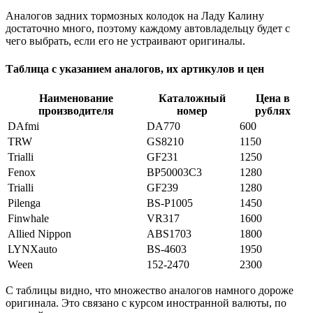
Аналогов задних тормозных колодок на Ладу Калину
достаточно много, поэтому каждому автовладельцу будет с
чего выбрать, если его не устраивают оригиналы.
Таблица с указанием аналогов, их артикулов и цен
Наименование
Каталожный
Цена в
производителя
номер
рублях
DAfmi
DA770
600
TRW
GS8210
1150
Trialli
GF231
1250
Fenox
BP50003C3
1280
Trialli
GF239
1280
Pilenga
BS-P1005
1450
Finwhale
VR317
1600
Allied Nippon
ABS1703
1800
LYNXauto
BS-4603
1950
Ween
152-2470
2300
С таблицы видно, что множество аналогов намного дороже
оригинала. Это связано с курсом иностранной валюты, по