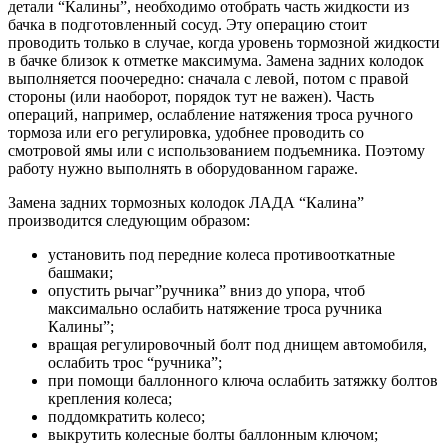
детали “Калины”, необходимо отобрать часть жидкости из
бачка в подготовленный сосуд. Эту операцию стоит
проводить только в случае, когда уровень тормозной жидкости
в бачке близок к отметке максимума. Замена задних колодок
выполняется поочередно: сначала с левой, потом с правой
стороны (или наоборот, порядок тут не важен). Часть
операций, например, ослабление натяжения троса ручного
тормоза или его регулировка, удобнее проводить со
смотровой ямы или с использованием подъемника. Поэтому
работу нужно выполнять в оборудованном гараже.
Замена задних тормозных колодок ЛАДА “Калина”
производится следующим образом:
установить под передние колеса противооткатные
башмаки;
опустить рычаг”ручника” вниз до упора, чтоб
максимально ослабить натяжение троса ручника
Калины”;
вращая регулировочный болт под днищем автомобиля,
ослабить трос “ручника”;
при помощи баллонного ключа ослабить затяжку болтов
крепления колеса;
поддомкратить колесо;
выкрутить колесные болты баллонным ключом;