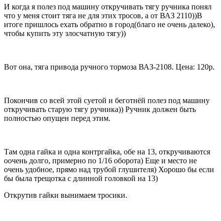
И когда я полез под машину откручивать тягу ручника понял
что у меня стоит тяга не для этих тросов, а от ВАЗ 2110))В
итоге пришлось ехать обратно в город(благо не очень далеко),
чтобы купить эту злосчатную тягу))
Вот она, тяга привода ручного тормоза ВАЗ-2108. Цена: 120р.
Покончив со всей этой суетой и беготнёй полез под машину
откручивать старую тягу ручника)) Ручник должен быть
полностью опущен перед этим.
Там одна гайка и одна контргайка, обе на 13, откручиваются
оочень долго, примерно по 1/16 оборота) Еще и место не
очень удобное, прямо над трубой глушителя) Хорошо бы если
бы была трещотка с длинной головкой на 13)
Открутив гайки вынимаем тросики.