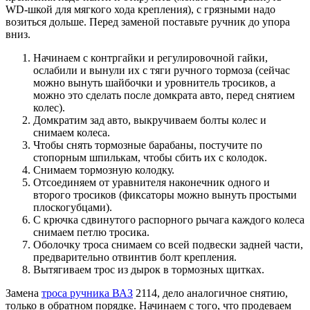
WD-шкой для мягкого хода крепления), с грязными надо
возиться дольше. Перед заменой поставьте ручник до упора
вниз.
Начинаем с контргайки и регулировочной гайки,
ослабили и вынули их с тяги ручного тормоза (сейчас
можно вынуть шайбочки и уровнитель тросиков, а
можно это сделать после домкрата авто, перед снятием
колес).
Домкратим зад авто, выкручиваем болты колес и
снимаем колеса.
Чтобы снять тормозные барабаны, постучите по
стопорным шпилькам, чтобы сбить их с колодок.
Снимаем тормозную колодку.
Отсоединяем от уравнителя наконечник одного и
второго тросиков (фиксаторы можно вынуть простыми
плоскогубцами).
С крючка сдвинутого распорного рычага каждого колеса
снимаем петлю тросика.
Оболочку троса снимаем со всей подвески задней части,
предварительно отвинтив болт крепления.
Вытягиваем трос из дырок в тормозных щитках.
Замена
троса ручника ВАЗ
2114, дело аналогичное снятию,
только в обратном порядке. Начинаем с того, что продеваем