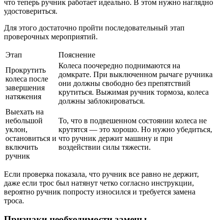
что теперь ручник работает идеально. В этом нужно наглядно
удостовериться.
Для этого достаточно пройти последовательный этап
проверочных мероприятий.
Этап
Пояснение
Колеса поочередно поднимаются на
Прокрутить
домкрате. При выключенном рычаге ручника
колеса после
они должны свободно без препятствий
завершения
крутиться. Выжимая ручник тормоза, колеса
натяжения
должны заблокироваться.
Выехать на
небольшой
То, что в подвешенном состоянии колеса не
уклон,
крутятся — это хорошо. Но нужно убедиться,
остановиться и
что ручник держит машину и при
включить
воздействии силы тяжести.
ручник
Если проверка показала, что ручник все равно не держит,
даже если трос был натянут четко согласно инструкции,
вероятно ручник попросту износился и требуется замена
троса.
Признаки необходимости замены