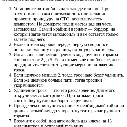
Установите автомобиль на эстакаде или яме. При
отсутствии гаража и возможность или желании
провести процедуру на СТО, воспользуйтесь
домкратом. На домкрате поднимается задняя часть
автомобиля. Самый крайний вариант — бордюр, на
который загоняется автомобиль и вам остается только
залезть под него.
Включите на коробке передач первую скорость и
поставьте машину на ручник, потянув рычаг вверх.
Идеальное количество щелчков хода ручного тормоза
составляет от 2 до 5. Если их меньше или больше, легче
предпринять соответствующие меры по натяжению
троса.
Если щелчков меньше 2, тогда трос надо будет удлинить.
Если же щелчков больше пяти, тогда тросики
укорачиваются.
Удлинение троса — это его расслабление. Для этого
откручивается контргайка. При затяжке троса
контргайку нужно наоборот закручивать.
Прежде чем приступить к поиску необходимой гайки на
днище автомобиля, до упора отпустите рычаг ручного
тормоза.
Возьмите с собой под автомобиль для ключа на 13
миллиметров и отправляйтесь вниз.