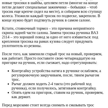
новые тросики в шайбы, цепляем петли (многие на конце
петли делают специальные зажимчики – бобышки – чтоб
тросик еще крепче сидел на месте), и собираем всю ступицу
колеса. Уложили каждый тросик по подвеске, закрепили. В
конце нужно будет подтянуть ручник в самом салоне.
Кстати, стояночный тормоз – это причина неприятного
скрипа задней части салона. Замена тросика ручника ВАЗ
2114 – это хороший повод за одно от него избавиться: под
крепления тросика на рамах кузова следует придумать
уплотнитель из резины.
После того, как заменили старый трос на новый, проверяем,
как работает. Просто поставите свою четырнадцатую на
пригорке на ручник, если съезжает, надо отрегулировать:
Контргайку устройства натяга в ручнике ослабляем, а
регулировочную закручиваем, после, тянем рычагом
трос.
Рычаг должен ходить 2-4 такта (это рабочий ход
ручника), если получилось, затягиваем контргайку.
Опять едем на пригорок, ставим на ручник, проверяем,
как держит.
Перед морозами стоит всегда снимать и смазывать трос