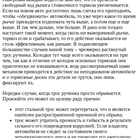
свободный ход рычага стояночного тормоза увеличивается.
Если на новом авто достаточно лишь слегка его приподнять,
чтобы «обездвижить» автомобиль, то уже через какое-то время
рычаг приходится поднимать чуть выше, а потом еще и еще
выше. И так чем дальше, тем больше. И рано или поздно
наступает такой момент, когда сколь ни выворачивай рычаг,
тормоз если и срабатывает, то его действие оказывается не
столь эффективным, как раньше. В подавляющем
большинстве случаев виной тому – чрезмерно растянутый
трос ручника. Колодки тут чаще всего оказываются ни при
чем, так как в отличие от колодок основных тормозов они
практически не изнашиваются, ведь рассматриваемый нами
механизм приводится в действие на неподвижном автомобиле
и о тормозные диски эти детали не трутся, они лишь
фиксируют их.
Нередки случаи, когда трос ручника просто обрывается.
Произойти это может по целому ряду причин:
этот стальной трос может перетереться, что и является
наиболее распространенной причиной его обрыва;
трос может утратить прочность и гибкость в результате
сильного его повреждения коррозией. Если владелец
автомобиля не следит за состоянием своего
четырехколесного друга и не проводит его ежегодную