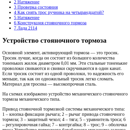
2 Натяжение
3 Проверка состояния
4 Как снять трос ручника на четырандцатой?
5 Натяжение
6 Конструкция стояночного тормоза
7 Лада 2114
Устройство стояночного тормоза
Основной элемент, активирующий тормоза — это тросик.
Тросик лучше, когда он состоит из большого количества
тоненьких жилок диаметром 0,01 мм. Эти стальные тоненькие
проволоки свиваются и свивки скручиваются в один канат.
Если тросик состоит из одной проволоки, то надежность его
меньше, так как он одножильный тросик легко сломать.
Материал для тросика — высокопрочная сталь.
На схемах изображено устройство механического стояночного
тормоза механического типа.
Привод стояночной тормозной системы механического типа:
1 – кнопка фиксации рычага; 2 – рычаг привода стояночного
тормоза; 3 – защитный чехол; 4 – тяга; 5 – уравнитель троса; 6
– регулировочная гайка; 7 – контргайка; 8 – трос; 9 – оболочка
троса Устройство тормозного барабанного механизма заднего