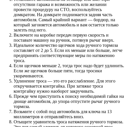
отсутствии гаража и возможность или желании
провести процедуру на СТО, воспользуйтесь
домкратом. На домкрате поднимается задняя часть
автомобиля. Самый крайний вариант — бордюр, на
который загоняется автомобиль и вам остается только
залезть под него.
Включите на коробке передач первую скорость и
поставьте машину на ручник, потянув рычаг вверх.
Идеальное количество щелчков хода ручного тормоза
составляет от 2 до 5. Если их меньше или больше, легче
предпринять соответствующие меры по натяжению
троса.
Если щелчков меньше 2, тогда трос надо будет удлинить.
Если же щелчков больше пяти, тогда тросики
укорачиваются.
Удлинение троса — это его расслабление. Для этого
откручивается контргайка. При затяжке троса
контргайку нужно наоборот закручивать.
Прежде чем приступить к поиску необходимой гайки на
днище автомобиля, до упора отпустите рычаг ручного
тормоза.
Возьмите с собой под автомобиль для ключа на 13
миллиметров и отправляйтесь вниз.
Отыщите уравнитель троса натяжения ручного тормоза.
Это тот самый элемент, от которого основной трос