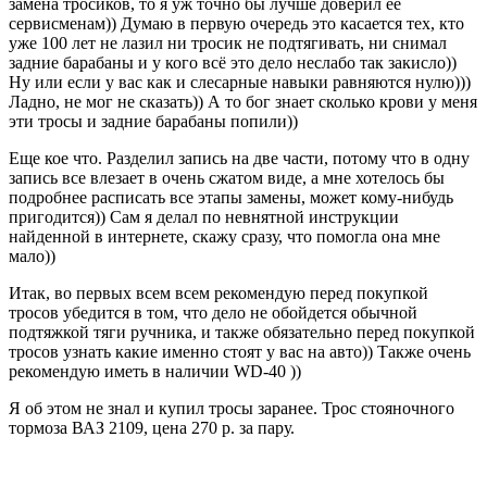
замена тросиков, то я уж точно бы лучше доверил ее
сервисменам)) Думаю в первую очередь это касается тех, кто
уже 100 лет не лазил ни тросик не подтягивать, ни снимал
задние барабаны и у кого всё это дело неслабо так закисло))
Ну или если у вас как и слесарные навыки равняются нулю)))
Ладно, не мог не сказать)) А то бог знает сколько крови у меня
эти тросы и задние барабаны попили))
Еще кое что. Разделил запись на две части, потому что в одну
запись все влезает в очень сжатом виде, а мне хотелось бы
подробнее расписать все этапы замены, может кому-нибудь
пригодится)) Сам я делал по невнятной инструкции
найденной в интернете, скажу сразу, что помогла она мне
мало))
Итак, во первых всем всем рекомендую перед покупкой
тросов убедится в том, что дело не обойдется обычной
подтяжкой тяги ручника, и также обязательно перед покупкой
тросов узнать какие именно стоят у вас на авто)) Также очень
рекомендую иметь в наличии WD-40 ))
Я об этом не знал и купил тросы заранее. Трос стояночного
тормоза ВАЗ 2109, цена 270 р. за пару.