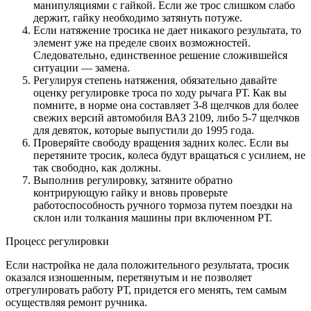
манипуляциями с гайкой. Если же трос слишком слабо
держит, гайку необходимо затянуть потуже.
Если натяжение тросика не дает никакого результата, то
элемент уже на пределе своих возможностей.
Следовательно, единственное решение сложившейся
ситуации — замена.
Регулируя степень натяжения, обязательно давайте
оценку регулировке троса по ходу рычага РТ. Как вы
помните, в норме она составляет 3-8 щелчков для более
свежих версий автомобиля ВАЗ 2109, либо 5-7 щелчков
для девяток, которые выпустили до 1995 года.
Проверяйте свободу вращения задних колес. Если вы
перетяните тросик, колеса будут вращаться с усилием, не
так свободно, как должны.
Выполнив регулировку, затяните обратно
контрирующую гайку и вновь проверьте
работоспособность ручного тормоза путем поездки на
склон или толкания машины при включенном РТ.
Процесс регулировки
Если настройка не дала положительного результата, тросик
оказался изношенным, перетянутым и не позволяет
отрегулировать работу РТ, придется его менять, тем самым
осуществляя ремонт ручника.