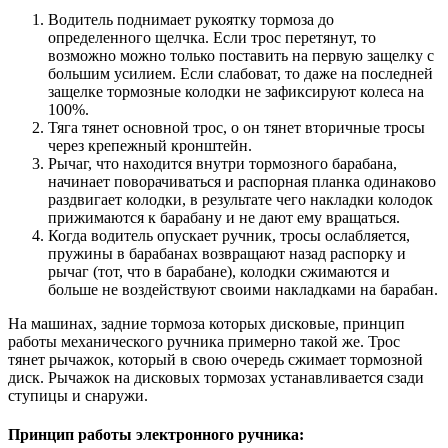
Водитель поднимает рукоятку тормоза до
определенного щелчка. Если трос перетянут, то
возможно можно только поставить на первую защелку с
большим усилием. Если слабоват, то даже на последней
защелке тормозные колодки не зафиксируют колеса на
100%.
Тяга тянет основной трос, о он тянет вторичные тросы
через крепежный кронштейн.
Рычаг, что находится внутри тормозного барабана,
начинает поворачиваться и распорная планка одинаково
раздвигает колодки, в результате чего накладки колодок
прижимаются к барабану и не дают ему вращаться.
Когда водитель опускает ручник, тросы ослабляется,
пружины в барабанах возвращают назад распорку и
рычаг (тот, что в барабане), колодки сжимаются и
больше не воздействуют своими накладками на барабан.
На машинах, задние тормоза которых дисковые, принцип
работы механического ручника примерно такой же. Трос
тянет рычажок, который в свою очередь сжимает тормозной
диск. Рычажок на дисковых тормозах устанавливается сзади
ступицы и снаружи.
Принцип работы электронного ручника: