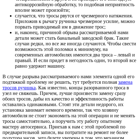
антикоррозийную обработку, то подобная неприятность
вполне может произойти;
случается, что тросы рвутся от чрезмерного натяжения.
Приложив к рычагу ручника чрезмерное усилие, можно
порвать приводимый им в движение трос;
и, наконец, причиной обрыва рассматриваемой нами
детали может стать банальный заводской брак. Такие
случаи редки, но все же иногда случаются. Чтобы свести
возможность этой поломки к минимуму, на
современных автомобилях имеются два троса – левый и
правый. И если придет в негодность один, то второй все
равно удержит машину.
В случае разрыва рассматриваемого нами элемента одной его
подтяжкой проблему не решить, тут требуется полная
замена
тросов ручника
. Как известно, концы разорванного троса в
узел не свяжешь. Причем, лучше произвести замену сразу
обоих тросов, дабы их качество и эффективность работы
оставались одинаковыми. Стоят эти детали недорого, их
установка занимает немного времени, так что хозяину
автомобиля не стоит экономить на этой операции и не менять
тросы самостоятельно, а поручить эту работу опытному
мастеру автосервиса. Приехав к нам с этой проблемой по
предварительной записи, вы потратите на ремонт не более
полутора часов, зато будете уверены в том, что механизм