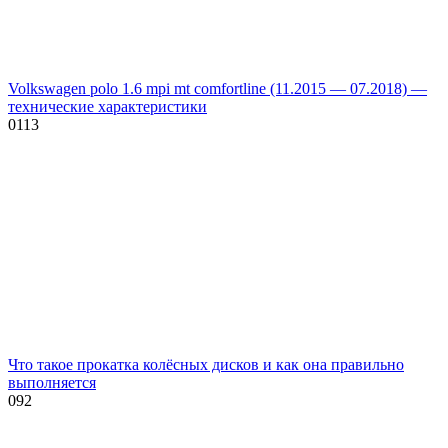
Volkswagen polo 1.6 mpi mt comfortline (11.2015 — 07.2018) —
технические характеристики
0
113
Что такое прокатка колёсных дисков и как она правильно
выполняется
0
92