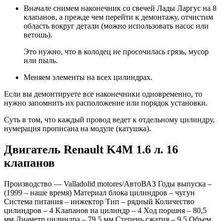
Вначале снимем наконечник со свечей Лады Ларгус на 8
клапанов, а прежде чем перейти к демонтажу, отчистим
область вокруг детали (можно использовать насос или
ветошь).
Это нужно, что в колодец не просочилась грязь, мусор
или пыль.
Меняем элементы на всех цилиндрах.
Если вы демонтируете все наконечники одновременно, то
нужно запомнить их расположение или порядок установки.
Суть в том, что каждый провод ведет к отдельному цилиндру,
нумерация прописана на модуле (катушка).
Двигатель Renault K4M 1.6 л. 16
клапанов
Производство — Valladolid motores/АвтоВАЗ Годы выпуска –
(1999 – наше время) Материал блока цилиндров – чугун
Система питания – инжектор Тип – рядный Количество
цилиндров – 4 Клапанов на цилиндр – 4 Ход поршня – 80,5
мм Диаметр цилиндра – 79,5 мм Степень сжатия – 9,5 Объем