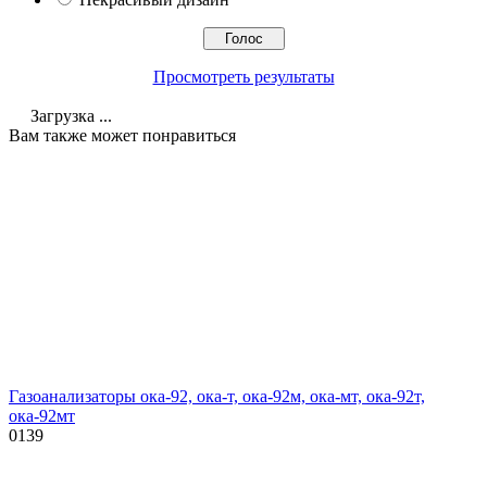
Просмотреть результаты
Загрузка ...
Вам также может понравиться
Газоанализаторы ока-92, ока-т, ока-92м, ока-мт, ока-92т,
ока-92мт
0
139