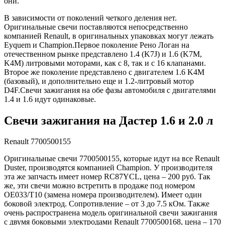
они.
В зависимости от поколений четкого деления нет.
Оригинальные свечи поставляются непосредственно
компанией Renault, в оригинальных упаковках могут лежать
Eyquem и Champion.Первое поколение Рено Логан на
отечественном рынке представлено 1.4 (K7J) и 1.6 (K7M,
K4M) литровыми моторами, как с 8, так и с 16 клапанами.
Второе же поколение представлено с двигателем 1.6 K4M
(базовый), и дополнительно еще и 1.2-литровый мотор
D4F.Свечи зажигания на обе фазы автомобиля с двигателями
1.4 и 1.6 идут одинаковые.
Свечи зажигания на Дастер 1.6 и 2.0 л
Renault 7700500155
Оригинальные свечи 7700500155, которые идут на все Renault
Duster, производятся компанией Champion. У производителя
эта же запчасть имеет номер RC87YCL, цена – 200 руб. Так
же, эти свечи можно встретить в продаже под номером
OE033/T10 (замена номера производителем). Имеет один
боковой электрод. Сопротивление – от 3 до 7.5 кОм. Также
очень распространена модель оригинальной свечи зажигания
с двумя боковыми электродами Renault 7700500168, цена – 170