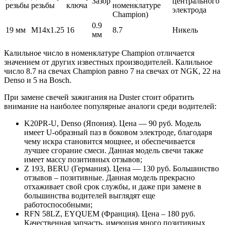
Зазор
центрального
резьбы
резьбы
ключа
номенклатуре
электрода
Champion)
0.9
19 мм
M14x1.25
16
8.7
Никель
мм
Калильное число в номенклатуре Champion отличается
значением от других известных производителей. Калильное
число 8.7 на свечах Сhampion равно 7 на свечах от NGK, 22 на
Denso и 5 на Bosch.
При замене свечей зажигания на Duster стоит обратить
внимание на наиболее популярные аналоги среди водителей:
K20PR-U, Denso (Япония). Цена — 90 руб. Модель
имеет U-образный паз в боковом электроде, благодаря
чему искра становится мощнее, и обеспечивается
лучшее сгорание смеси. Данная модель свечи также
имеет массу позитивных отзывов;
Z 193, BERU (Германия). Цена — 130 руб. Большинство
отзывов – позитивные. Данная модель прекрасно
отхаживает свой срок службы, и даже при замене в
большинства водителей выглядят еще
работоспособными;
RFN 58LZ, EYQUEM (Франция). Цена – 180 руб.
Качественная запчасть, имеющая много позитивных