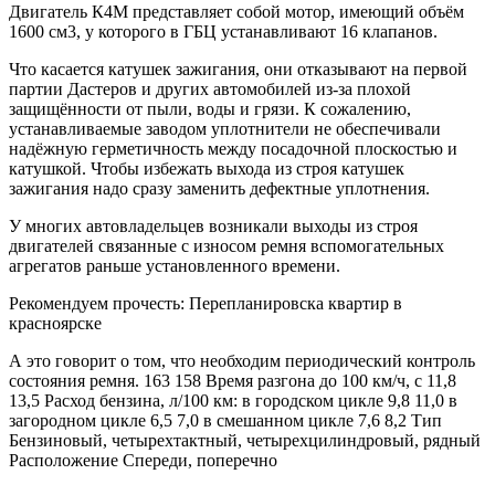
Двигатель К4М представляет собой мотор, имеющий объём
1600 см3, у которого в ГБЦ устанавливают 16 клапанов.
Что касается катушек зажигания, они отказывают на первой
партии Дастеров и других автомобилей из-за плохой
защищённости от пыли, воды и грязи. К сожалению,
устанавливаемые заводом уплотнители не обеспечивали
надёжную герметичность между посадочной плоскостью и
катушкой. Чтобы избежать выхода из строя катушек
зажигания надо сразу заменить дефектные уплотнения.
У многих автовладельцев возникали выходы из строя
двигателей связанные с износом ремня вспомогательных
агрегатов раньше установленного времени.
Рекомендуем прочесть: Перепланировска квартир в
красноярске
А это говорит о том, что необходим периодический контроль
состояния ремня. 163 158 Время разгона до 100 км/ч, с 11,8
13,5 Расход бензина, л/100 км: в городском цикле 9,8 11,0 в
загородном цикле 6,5 7,0 в смешанном цикле 7,6 8,2 Тип
Бензиновый, четырехтактный, четырехцилиндровый, рядный
Расположение Спереди, поперечно