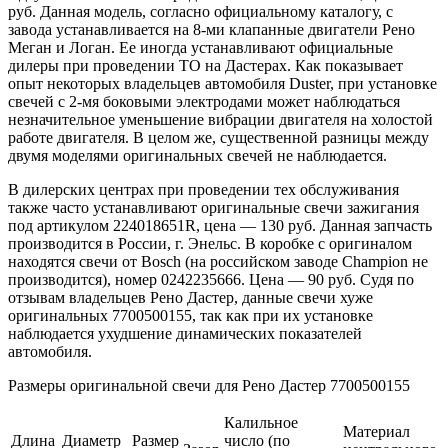
руб. Данная модель, согласно официальному каталогу, с
завода устанавливается на 8-ми клапанные двигатели Рено
Меган и Логан. Ее иногда устанавливают официальные
дилеры при проведении ТО на Дастерах. Как показывает
опыт некоторых владельцев автомобиля Duster, при установке
свечей с 2-мя боковыми электродами может наблюдаться
незначительное уменьшение вибрации двигателя на холостой
работе двигателя. В целом же, существенной разницы между
двумя моделями оригинальных свечей не наблюдается.
В дилерских центрах при проведении тех обслуживания
также часто устанавливают оригинальные свечи зажигания
под артикулом 224018651R, цена — 130 руб. Данная запчасть
производится в России, г. Энельс. В коробке с оригиналом
находятся свечи от Bosch (на российском заводе Сhampion не
производится), номер 0242235666. Цена — 90 руб. Судя по
отзывам владельцев Рено Дастер, данные свечи хуже
оригинальных 7700500155, так как при их установке
наблюдается ухудшение динамических показателей
автомобиля.
Размеры оригинальной свечи для Рено Дастер 7700500155
Калильное
Материал
Длина
Диаметр
Размер
число (по