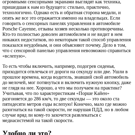
огромными сенсорными экранами выглядят как техника,
пришедшая к нам из будущего: стильно, практично,
технологично. Однако есть и обратная сторона медали, и
опять же все это отражается именно на владельцах. Если
говорить о сенсорных панелях управления в автомобиле
Porsche Cayenne, отзывы хозяев несколько противоречивы.
Кто-то полностью доволен автомобилем и не видит в нем
никаких недостатков, но некоторым такой способ управления
показался неудобным, и они объясняют почему. Дело в том,
что с сенсорной панелью управления невозможно справиться
«вслепую».
То есть чтобы включить, например, подогрев сиденья,
приходится отвлечься от дороги на секунду или две. Ушли в
прошлое времена, когда водитель, знавший свой автомобиль
до мелочей, мог потянуться и включить нужную кнопку, даже
не глядя на нее. Хорошо, а что мы получаем на практике?
Учитывая, что по характеристикам «Порше Кайен»
разгоняется до 286 км/ч, то две секунды — это около ста
пятидесяти метров езды вслепую! Конечно, мало где можно
разогнаться на такой скорости, не нарушая ПДД, но в любом
случае вряд ли кому-то захочется развлекаться с
медиасистемой на такой скорости.
Удобно ли это?