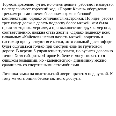
Тормоза довольно тугие, но очень цепкие, работают намертво,
но педаль имеет короткий ход. «Порше Кайен» оборудован
трехкамерными пневмобаллонами даже в базовой
комплектации, однако отличаются настройки. По идее, работа
трех камер должна делать подвеску более мягкой, чем была
прежняя «однокамерная», а при выключении двух камер она,
соответственно, должна стать жестче. Однако подвеску всех
начальных «Кайенов» нельзя назвать мягкой, водитель и
пассажир прочувствуют все кочки, хотя сильный дискомфорт
будет ощущаться только при быстрой езде по грунтовой
дороге. В версии S управление туговато, но рулится довольно
точно. Хотя габариты «Порше Кайен» и могут показаться
слишком большими, но «кайеновскую» динаминку можно
сравнивать со спортивными автомобилями.
Личинка замка на водительской двери прячется под ручкой. К
тому же есть опция бесконтактного доступа.