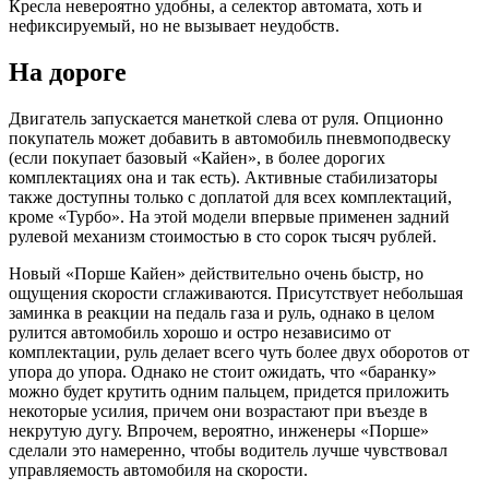
Кресла невероятно удобны, а селектор автомата, хоть и
нефиксируемый, но не вызывает неудобств.
На дороге
Двигатель запускается манеткой слева от руля. Опционно
покупатель может добавить в автомобиль пневмоподвеску
(если покупает базовый «Кайен», в более дорогих
комплектациях она и так есть). Активные стабилизаторы
также доступны только с доплатой для всех комплектаций,
кроме «Турбо». На этой модели впервые применен задний
рулевой механизм стоимостью в сто сорок тысяч рублей.
Новый «Порше Кайен» действительно очень быстр, но
ощущения скорости сглаживаются. Присутствует небольшая
заминка в реакции на педаль газа и руль, однако в целом
рулится автомобиль хорошо и остро независимо от
комплектации, руль делает всего чуть более двух оборотов от
упора до упора. Однако не стоит ожидать, что «баранку»
можно будет крутить одним пальцем, придется приложить
некоторые усилия, причем они возрастают при въезде в
некрутую дугу. Впрочем, вероятно, инженеры «Порше»
сделали это намеренно, чтобы водитель лучше чувствовал
управляемость автомобиля на скорости.