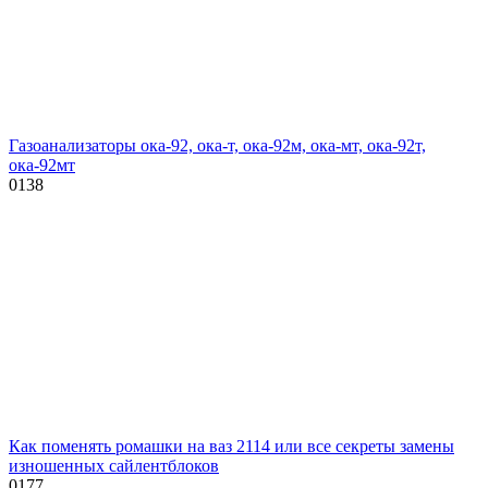
Газоанализаторы ока-92, ока-т, ока-92м, ока-мт, ока-92т,
ока-92мт
0
138
Как поменять ромашки на ваз 2114 или все секреты замены
изношенных сайлентблоков
0
177