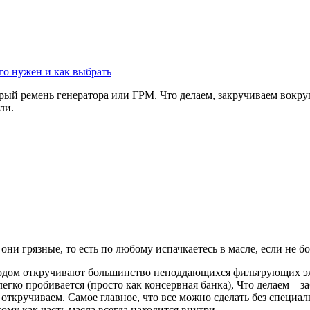
го нужен и как выбрать
арый ремень генератора или ГРМ. Что делаем, закручиваем вокру
ли.
ни грязные, то есть по любому испачкаетесь в масле, если не бои
тодом откручивают большинство неподдающихся фильтрующих эле
егко пробивается (просто как консервная банка), Что делаем – 
 откручиваем. Самое главное, что все можно сделать без специа
тому как часть масла всегда находится внутри.