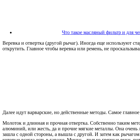
Что такое масляный фильтр и для че
Веревка и отвертка (другой рычаг). Иногда еще используют ст
открутить. Главное чтобы веревка или ремень, не проскальзыва
Далее идут варварские, но действенные методы. Самое главное о
Молоток и длинная и прочная отвертка. Собственно таким ме
алюминий, или жесть, да и прочие мягкие металлы. Она очень л
зашла с одной стороны, а вышла с другой. И затем как рычагом
которые всегда есть в гараже. Минус – только грязные руки, по