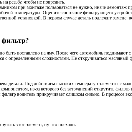
 на резьбу, чтобы не повредить.
ъемником при монтаже пользоваться не нужно, иначе демонтаж п
рабочей температуры. Оцените состояние фильтрующего устройств
венной установкой. В первом случае деталь подлежит замене, в
й фильтр?
жно быть поставлено на яму. После чего автомобиль поднимают 
тся с определенными сложностями. Не откручиваться масляный 
рева детали. Под действием высоких температур элементы с ма
омпонентом, из-за которого без затруднений открутить фильтр н
 фильтр водитель прикручивает слишком сильно. В процессе экс
рутить этот элемент, ну что поехали: