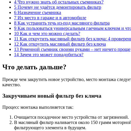
4 Что нужно знать об остальных съемниках?
5 Почему не удаётся демонтировать фильтр
6 Назначение съемника
7 Их место в гараже и в автомобиле
8 Как устранить течь из-под масляного фильтра
9 Как пользоваться универсальным гаечным ключом и чт
10 Как и чем это можно сделать?
11 Как открутить масляный фильтр без ключа: 4 провере
12 Как открутить масляный фильтр без ключа
13 Ременной съемник своими руками – нет ничего проще
14 Зачем это может понадобиться?
Что делать дальше?
Прежде чем закрутить новое устройство, место монтажа следу
качество.
Закручиваем новый фильтр без ключа
Процесс монтажа выполняется так:
Очищается посадочное место устройства от загрязнений.
В масляный фильтр наливается около 150 грамм моторной
фильтрующего элемента в будущем.