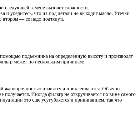
ри следующей замене вызовет сложности.
а и убедитесь, что из-под детали не выходит масло. Утечки
о втором — ее надо подтянуть.
с помощью подъемника на определенную высоту и производят
фильтр может по нескольким причинам:
лой жаропрочностью плавятся и приклеиваются. Обычно
е получается. Иногда фильтр не откручивается по вине самого
плуатации это еще усугубляется и прикипанием, так что