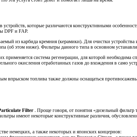
ов устройств, которые различаются конструктивными особенно
ры DPF и FAP.
емый из карбида кремния (керамики). Для очистки устройства и
па (об этом ниже). Фильтры данного типа в основном устанавл
их применяется система регенерации, для которой необходима с
ительного окисления отработанных газов до вхождения в само у
ямым впрыском топлива также должны оснащаться противосажев
Particulate Filter
. Проще говоря, от понятия «дизельный фильтр 
фильтры имеют некоторые конструктивные различия, обусловлен
ве немецких, а также некоторых и японских концернов: