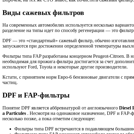
Виды сажевых фильтров
На современных автомобилях используется несколько вариант
разделение на типы идет по способу регенерации — это фильт
DPF — это «стандартный» сажевый фильтр, обычно изготавлива
запускаются при достижении определенной температуры выхло
Фильтры типа FAP разработаны концерном Peugeot-Citroen. В н
необходимая для прожига фильтра достигается за счет дополн
используют Ford, Toyota и некоторые другие производители.
Кстати, с принятием норм Евро-6 бензиновые двигатели с пр
частиц.
DPF и FAP-фильтры
Понятие DPF является аббревиатурой от англоязычного
Diesel 
a Particules
. Несмотря на одинаковое назначение, DPF и FAP-
несколько позже, а пока отметим следующее:
Фильтры типа DPF встречаются в подавляющем большинст