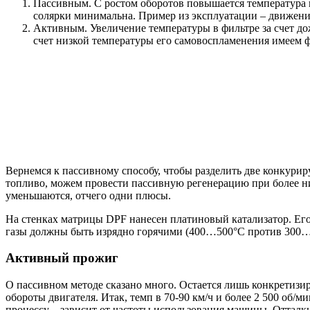
Пассивным. С ростом оборотов повышается температура 
солярки минимальна. Пример из эксплуатации – движение
Активным. Увеличение температуры в фильтре за счет до
счет низкой температуры его самовоспламенения имеем ф
Вернемся к пассивному способу, чтобы разделить две конкури
топливо, можем провести пассивную регенерацию при более низ
уменьшаются, отчего одни плюсы.
На стенках матрицы DPF нанесен платиновый катализатор. Его 
газы должны быть изрядно горячими (400…500°С против 300…35
Активный прожиг
О пассивном методе сказано много. Остается лишь конкретизи
обороты двигателя. Итак, темп в 70-90 км/ч и более 2 500 об/м
процессу – зависит от частоты использования машины. Отталки