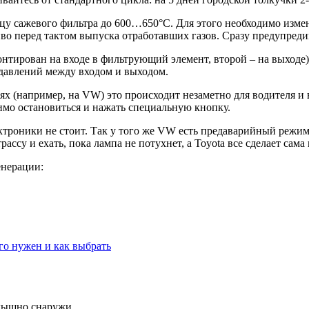
ицу сажевого фильтра до 600…650°С. Для этого необходимо измен
во перед тактом выпуска отработавших газов. Сразу предупреди
онтирован на входе в фильтрующий элемент, второй – на выходе)
давлений между входом и выходом.
 (например, на VW) это происходит незаметно для водителя и вн
одимо остановиться и нажать специальную кнопку.
ктроники не стоит. Так у того же VW есть предаварийный режим
су и ехать, пока лампа не потухнет, а Toyota все сделает сама 
енерации:
го нужен и как выбрать
слышно снаружи.