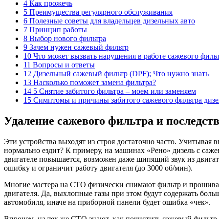
4 Как прожечь
5 Преимущества регулярного обслуживания
6 Полезные советы для владельцев дизельных авто
7 Принцип работы
8 Выбор нового фильтра
9 Зачем нужен сажевый фильтр
10 Что может вызвать нарушения в работе сажевого филь
11 Вопросы и ответы
12 Дизельный сажевый фильтр (DPF); Что нужно знать
13 Насколько поможет замена фильтра?
14 5 Снятие забитого фильтра – моем или заменяем
15 Симптомы и причины забитого сажевого фильтра дизе
Удаление сажевого фильтра и последств
Эти устройства выходят из строя достаточно часто. Учитывая в
нормально ездит? К примеру, на машинах «Рено» дизель с саже
двигателе повышается, возможен даже шипящий звук из двигате
ошибку и ограничит работу двигателя (до 3000 об/мин).
Многие мастера на СТО физически снимают фильтр и прошиваю
двигателя. Да, выхлопные газы при этом будут содержать боль
автомобиля, иначе на приборной панели будет ошибка «чек».
Впрочем, на тех же СТО знают, как почистить сажевый фильтр. 