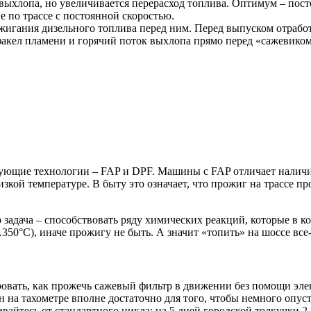
выхлопа, но увеличивается перерасход топлива. Оптимум – пост
 по трассе с постоянной скоростью.
жигания дизельного топлива перед ним. Перед выпуском отрабо
акел пламени и горячий поток выхлопа прямо перед «сажевиком
рующие технологии – FAP и DPF. Машины с FAP отличает наличие
кой температуре. В быту это означает, что прожиг на трассе пр
задача – способствовать ряду химических реакций, которые в ко
0°С), иначе прожигу не быть. А значит «топить» на шоссе все-
ровать, как прожечь сажевый фильтр в движении без помощи эл
ин на тахометре вполне достаточно для того, чтобы немного опус
вайтесь от стандартного цикла: на 5 дней городской толкучки 2