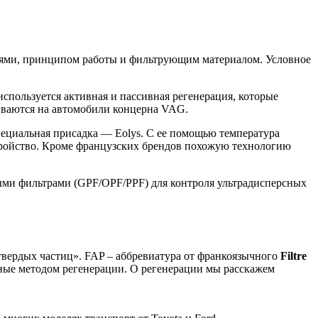
стями, принципом работы и фильтрующим материалом. Условное
спользуется активная и пассивная регенерация, которые
иваются на автомобили концерна VAG.
пециальная присадка — Eolys. С ее помощью температура
стройство. Кроме французских брендов похожую технологию
ыми фильтрами (GPF/OPF/PPF) для контроля ультрадисперсных
твердых частиц». FAP – аббревиатура от франкоязычного
Filtre
ные методом регенерации. О регенерации мы расскажем