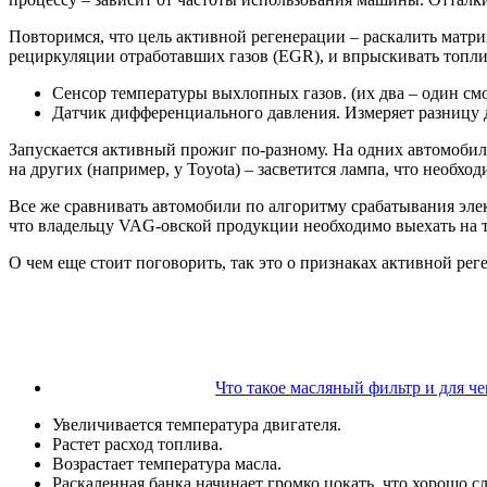
Повторимся, что цель активной регенерации – раскалить матр
рециркуляции отработавших газов (EGR), и впрыскивать топли
Сенсор температуры выхлопных газов. (их два – один см
Датчик дифференциального давления. Измеряет разницу 
Запускается активный прожиг по-разному. На одних автомобилях
на других (например, у Toyota) – засветится лампа, что необх
Все же сравнивать автомобили по алгоритму срабатывания эле
что владельцу VAG-овской продукции необходимо выехать на трас
О чем еще стоит поговорить, так это о признаках активной рег
Что такое масляный фильтр и для че
Увеличивается температура двигателя.
Растет расход топлива.
Возрастает температура масла.
Раскаленная банка начинает громко цокать, что хорошо 