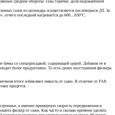
оянные средние обороты: газы горячие, доля недожжённой
танных газов из цилиндра осуществляется послевпрыск ДТ. За
», отчего последний нагревается до 600…650°С.
 бачка со спецприсадкой, содержащей церий. Добавив ее в
оходит более продуктивно. То есть сроки опустошения фильтра
нечном итоге избавляют емкость от сажи. В отличие от FAP,
таки придется.
ектроники, а именно примерную скорость передвижения и
тошить фильтр от сажи. Как часто и сколько времени уделять
-3 поездки выходного дня длительностью не менее 40 минут.