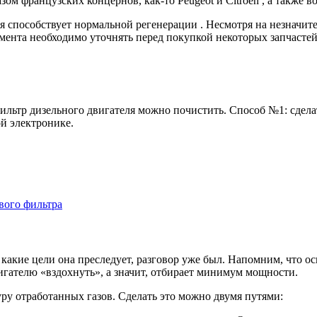
 французских концернов, как-то Peugeot и Citroen , а также во 
я способствует нормальной регенерации . Несмотря на незначит
мента необходимо уточнять перед покупкой некоторых запчасте
льтр дизельного двигателя можно почистить. Способ №1: сделат
й электронике.
вого фильтра
и какие цели она преследует, разговор уже был. Напомним, что 
игателю «вздохнуть», а значит, отбирает минимум мощности.
ру отработанных газов. Сделать это можно двумя путями: