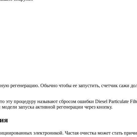
ую регенерацию. Обычно чтобы ее запустить, счетчик сажи дол
о эту процедуру называют сбросом ошибки Diesel Particulate Fi
й модели запуска активной регенерации через кнопку.
ния
нициированных электроникой. Частая очистка может стать причи