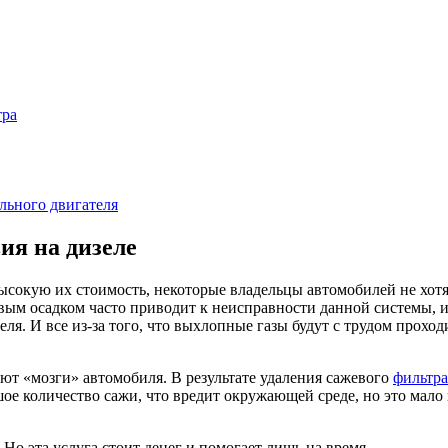
тра
льного двигателя
ия на дизеле
ысокую их стоимость, некоторые владельцы автомобилей не хотят
вым осадком часто приводит к неисправности данной системы, из
ля. И все из-за того, что выхлопные газы будут с трудом прохо
т «мозги» автомобиля. В результате удаления сажевого
фильтра
шое количество сажи, что вредит окружающей среде, но это мало
Но эта услуга стоит денег и помогает лишь на время.