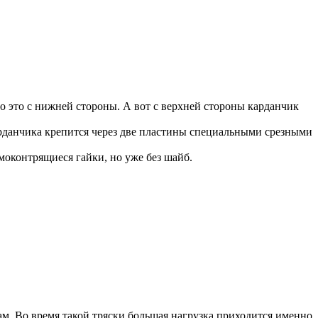
 это с нижней стороны. А вот с верхней стороны карданчик
арданчика крепится через две пластины специальными срезными
оконтрящиеся гайки, но уже без шайб.
м. Во время такой тряски большая нагрузка приходится именно