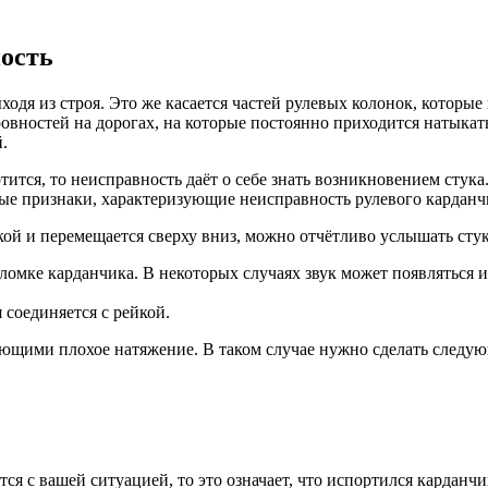
ность
одя из строя. Это же касается частей рулевых колонок, которые
вностей на дорогах, на которые постоянно приходится натыкать
.
ится, то неисправность даёт о себе знать возникновением стука.
ные признаки, характеризующие неисправность рулевого карданч
йкой и перемещается сверху вниз, можно отчётливо услышать сту
поломке карданчика. В некоторых случаях звук может появляться и
 соединяется с рейкой.
еющими плохое натяжение. В таком случае нужно сделать следую
я с вашей ситуацией, то это означает, что испортился карданчи