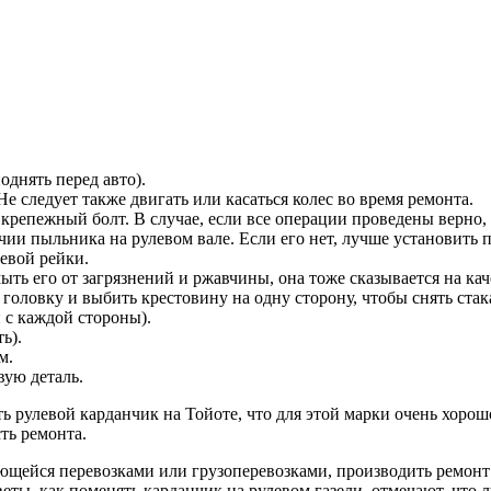
днять перед авто).
е следует также двигать или касаться колес во время ремонта.
 крепежный болт. В случае, если все операции проведены верно, 
ичии пыльника на рулевом вале. Если его нет, лучше установить 
левой рейки.
ть его от загрязнений и ржавчины, она тоже сказывается на ка
ь головку и выбить крестовину на одну сторону, чтобы снять ста
 с каждой стороны).
ь).
м.
вую деталь.
ть рулевой карданчик на Тойоте, что для этой марки очень хоро
ть ремонта.
щейся перевозками или грузоперевозками, производить ремонт и
ты, как поменять карданчик на рулевом газели, отмечают, что л