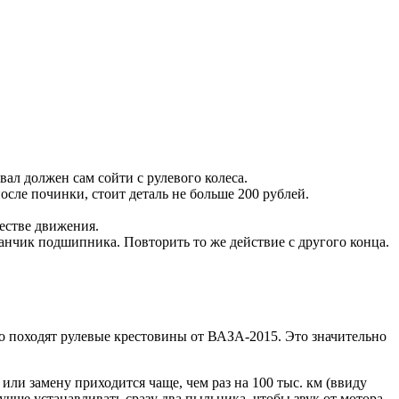
вал должен сам сойти с рулевого колеса.
после починки, стоит деталь не больше 200 рублей.
честве движения.
канчик подшипника. Повторить то же действие с другого конца.
шо походят рулевые крестовины от ВАЗА-2015. Это значительно
ли замену приходится чаще, чем раз на 100 тыс. км (ввиду
учше устанавливать сразу два пыльника, чтобы звук от мотора