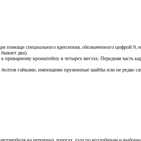
ри помощи специального крепления, обозначенного цифрой 9, но
бывает два).
я к приварному кронштейну в четырех местах. Передняя часть к
х болтов гайками, имеющими пружинные шайбы или не редко сам
втомобиля на неровных дорогах, езда по колдобинам и выбоина