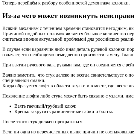
Теперь перейдём к разбору особенностей демонтажа колонки.
Из-за чего может возникнуть неисправ
Всякий механизм с течением времени становится негодным, вых
Причиной подобных поломок является большое количество неро
считаться вполне актуальной проблемой для российских реалий
В случае если карданчик либо иная деталь рулевой колонки порт
означает, что необходимо немедленно произвести замену. Глав
При взятии рулевого вала руками там, где он соединяется с ре
Важно заметить, что стук далеко не всегда свидетельствует о 
специальной смазки.
Когда образуется люфт в области втулки и в месте, где шестерня
Появление люфта либо стука может быть связано с узлами, им
Взять гаечный/трубный ключ;
Крепко закрутить развинченные гайки и болты.
После этого стук должен прекратиться.
Если ни одна из перечисленных выше причин не состыковываетс