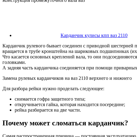
Конструкция промежуточного вала ваз
Карданчик кулисы кпп ваз 2110
Карданчик рулевого бывает соединен с приводной шестерней п
вращается в трубе кронштейна на шариковых подшипниках (их 
Что касается основных креплений вала, то они подсоединяютс
головками.
А задняя часть карданчика соединяется при помощи приварны
Замена рулевых карданчиков на ваз 2110 верхнего и нижнего
Для разбора рейки нужно проделать следующее:
снимается гофра защитного типа;
откручивается гайка, которая находится посередине;
рейка разбирается на две части.
Почему может сломаться карданчик?
Самая распространенная причина — постоянная эксплуатацию а