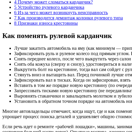
4 Почему может сломаться карданчик?
5 Устройство рулевого карданчика
6 Из-за чего может возникнуть неисправность
7 Как производится демонтаж колонки рулевого типа
8 Признаки износа крестовины
Как поменять рулевой карданчик
Лучше закатить автомобиль на яму (как минимум — припо
Зафиксировать руль и рулевое колесо под прямым углом. Н
Снять переднее колесо, после чего выкрутить через салон
Снять оба кожуха (сверху и снизу), удостовериться в нал
Выкрутить болт на крестовине, тогда вал сам сойдет с ру
Стянуть вниз и вытащить вал. Перед починкой лучше отмы
Зафиксировать вал в тисках. Когда он зафисирован, взят
Вставить в том же порядке новую крестовину (по очереди
Запрессовать тисками новую крестовину (не передавливат
Выровнять стаканчики и завальцевать молотком и зубило
Установить в обратном точном порядке на автомобиль но
Многие автовладельцы отмечают, когда ищут, где и как поменя
упрощает процесс поиска деталей и удешевляет общую стоимос
Если речь идет о ремонте «рабочей лошадки», машины, занимаю
состояния большей части дорог). Опытные мастера, дающие сове