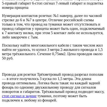
5-правый габарит 6-стоп сигнал 7-левый габарит и подсветка
номера прицепа
Нумерация контактов розетки: №1 наверху, далее по часовой
стрелке до 6 и №7 в центре. Отличие российской схемы
только в том, что провод на туманки может отсутствовать и
провод габаритов у прицепа может быть один, подключаемый
к 7 контакту вилки, при этом 5 контакт либо не используется,
либо закорочен с 7ым.
Поскольку найти многожильного кабеля с таким числом жил
найти не удалось, то купил 3 метра 2-жильного провода и 1,5
метра трёхжильного. Сечение 0,75мм2. Цена проводов около
50 руб.
Провода для розетки Трёхметровый провод разрезал пополам
— в итоге получилось 3 куска по 1,5 метра. Эта длина
провода оптимальна. Логика была такая: на каждый задний
фонарь по одноиму двухжильному проводу для сигналов
поворотов и габаритов. Трёхжильный провод подводит массу,
стоп сигнал и задние
туманки, поэтому может быть
подключен к любому из фонарей.