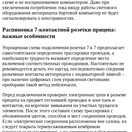
схеме и не воспринимаемое компьютером. Даже при
увеличенном потреблении тока ввиду работы светового
оборудования автоприцепа бортовой компьютер не будет
сигнализировать о неисправностях.
Распиновка 7-контактной розетки прицепа:
важные особенности
Упрощенная схема подключения розетки 7 к 7 предполагает
самостоятельное определение трассировки проводов, а
наибольшую трудность вызывает определение места
включения соответственных проводников. Настоятельно не
рекомендуется делать это наугад, последовательно соединяя
разъемные контакты автоприцепа с индикаторной лампой –
при наличии цифровых схем управления световыми
приборами такой метод небезопасен.
Перед подключением проверьте электронные цепи в разъеме
прицепа на предмет отгнившей проводки в зоне паек и
контактов, на короткие замыкания на участках трущихся
элементов. После этого составьте схему трассировки с
обозначением цветов, способов и мест соединения проводов.
Если электрические соединения расположены вне салона, их
следует покрыть термоусаживаемым кембриком
(специальным изолятором), а по завершении работ проверить