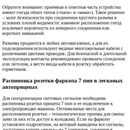
Обратите внимание: приемная и ответная часть устройства
имеют гнезда обоих типов («папа» и «мама»). Такое решение
– залог безопасности при соединении круглого разъема в
условиях плохой видимости: взаимное расположение гнезд
исключает вероятность их неверного соединения или
коротких замыканий
Разъемы продаются в любых автомагазинах, а для их
подсоединения используют медные многожильные кабели с
различными цветами проводов. Для безопасной и длительной
эксплуатации контакты рекомендовано промазать солидолом
или литолом, а место ввода кабеля в розетку обработать
герметиком.
Распиновка розетки фаркопа 7 пин в легковых
автоприцепах
Для синхронизации световых сигналов необходима
распиновка розетки прицепа 7 пин и ее подключение к
электропроводке машины. Оптимальные места для
расположения розетки – технологические проемы для смены
ламп (в них есть доступ к колодкам). Если на фаркопе
установлен подрозетник, на который выведены все сигналы,
достаточно купить «вилку» на 7 контактов, соединив в