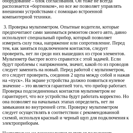
оборудование – блок согласования. Он тоже не всегда
распознается «бортником», но все же позволяет управлять
внешними устройствами с помощью встроенной
компьютерной техники.
3. Проверка мультиметром. Опытные водители, которые
предпочитают сами заниматься ремонтом своего авто, давно
используют специальный прибор, который позволяет
измерить силу тока, напряжение или сопротивление. Перед
тем, как заняться подключением контактов, следует
проверить, нет ли среди них вышедших из строя элементов.
Мультиметр быстрее всего справится с этой задачей. Если
будут проблемы с напряжением, значит, какой-то из проводов
следует заменить на новый. Перед работой с мультиметром,
его следует проверить, соединив 2 щупа между собой и нажав
на «пуск». На экране устройства должно появиться нулевое
значение – это является гарантией того, что прибор работает.
Проверка подсоединенных контактов мультиметром не
гарантирует, что все устройства будут работать корректно. Но
она позволяет на начальных этапах определить, нет ли
замыкания во внутренней сети. Проверку мультиметром
следует осуществлять в соответствии с рекомендованной
схемой, используя красный и черный щуп для подключения к
электроприборам.