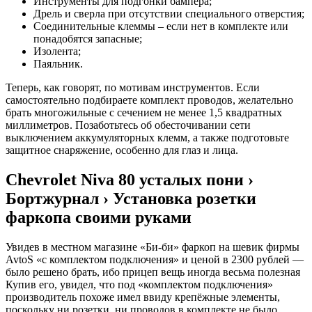
Инструменты для подгонки бампера;
Дрель и сверла при отсутствии специального отверстия;
Соединительные клеммы – если нет в комплекте или
понадобятся запасные;
Изолента;
Паяльник.
Теперь, как говорят, по мотивам инструментов. Если
самостоятельно подбираете комплект проводов, желательно
брать многожильные с сечением не менее 1,5 квадратных
миллиметров. Позаботьтесь об обесточивании сети
выключением аккумуляторных клемм, а также подготовьте
защитное снаряжение, особенно для глаз и лица.
Chevrolet Niva 80 усталых пони ›
Бортжурнал › Установка розетки
фаркопа своими руками
Увидев в местном магазине «Би-би» фаркоп на шевик фирмы
AvtoS «с комплектом подключения» и ценой в 2300 рублей —
было решено брать, ибо прицеп вещь иногда весьма полезная
Купив его, увидел, что под «комплектом подключения»
производитель похоже имел ввиду крепёжные элементы,
поскольку ни розетки, ни проводов в комплекте не было