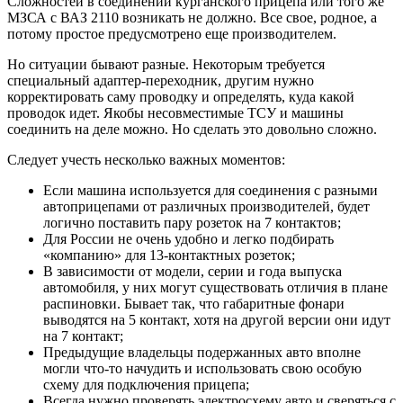
Сложностей в соединении курганского прицепа или того же
МЗСА с ВАЗ 2110 возникать не должно. Все свое, родное, а
потому простое предусмотрено еще производителем.
Но ситуации бывают разные. Некоторым требуется
специальный адаптер-переходник, другим нужно
корректировать саму проводку и определять, куда какой
проводок идет. Якобы несовместимые ТСУ и машины
соединить на деле можно. Но сделать это довольно сложно.
Следует учесть несколько важных моментов:
Если машина используется для соединения с разными
автоприцепами от различных производителей, будет
логично поставить пару розеток на 7 контактов;
Для России не очень удобно и легко подбирать
«компанию» для 13-контактных розеток;
В зависимости от модели, серии и года выпуска
автомобиля, у них могут существовать отличия в плане
распиновки. Бывает так, что габаритные фонари
выводятся на 5 контакт, хотя на другой версии они идут
на 7 контакт;
Предыдущие владельцы подержанных авто вполне
могли что-то начудить и использовать свою особую
схему для подключения прицепа;
Всегда нужно проверять электросхему авто и сверяться с