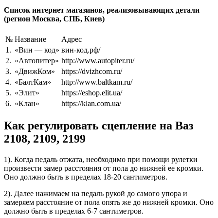
Список интернет магазинов, реализовывающих детали
(регион Москва, СПБ, Киев)
№
Название
Адрес
1.
«Вин — код»
вин-код.рф/
2.
«Автопитер»
http://www.autopiter.ru/
3.
«ДвижКом»
https://dvizhcom.ru/
4.
«БалтКам»
http://www.baltkam.ru/
5.
«Элит»
https://eshop.elit.ua/
6.
«Клан»
https://klan.com.ua/
Как регулировать сцепление на Ваз
2108, 2109, 2199
1). Когда педаль отжата, необходимо при помощи рулетки
произвести замер расстояния от пола до нижней ее кромки.
Оно должно быть в пределах 18-20 сантиметров.
2). Далее нажимаем на педаль рукой до самого упора и
замеряем расстояние от пола опять же до нижней кромки. Оно
должно быть в пределах 6-7 сантиметров.