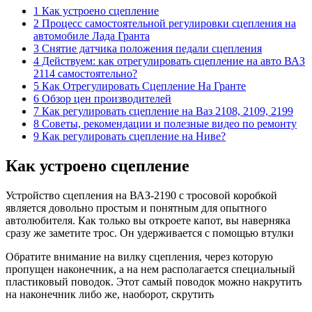
1 Как устроено сцепление
2 Процесс самостоятельной регулировки сцепления на
автомобиле Лада Гранта
3 Снятие датчика положения педали сцепления
4 Действуем: как отрегулировать сцепление на авто ВАЗ
2114 самостоятельно?
5 Как Отрегулировать Сцепление На Гранте
6 Обзор цен производителей
7 Как регулировать сцепление на Ваз 2108, 2109, 2199
8 Советы, рекомендации и полезные видео по ремонту
9 Как регулировать сцепление на Ниве?
Как устроено сцепление
Устройство сцепления на ВАЗ-2190 с тросовой коробкой
является довольно простым и понятным для опытного
автолюбителя. Как только вы откроете капот, вы наверняка
сразу же заметите трос. Он удерживается с помощью втулки
Обратите внимание на вилку сцепления, через которую
пропущен наконечник, а на нем располагается специальный
пластиковый поводок. Этот самый поводок можно накрутить
на наконечник либо же, наоборот, скрутить