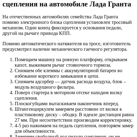
сцепления на автомобиле Лада Гранта
На отечественных автомобилях семейства Лада Гранта
помимо электронного блока сцепления установлен тросовый
механизм. Один конец фиксируется у основания педали,
другой на рычаге привода КПП.
Помимо автоматического натяжителя на тросе, изготовитель
предусмотрел наличие механического гаечного регулятора.
Помещаем машину на ровную платформу, открываем
капот, выжимаем рычаг стояночного тормоза.
Снимаем обе клеммы с аккумуляторной батареи во
избежание короткого замыкания в цепи.
Снимаем адсорбер — датчик расхода воздуха, блок –
модуль воздушного фильтра.
Поверх стартера в моторном отсеке находим вилку
сцепления.
Плоскогубцами вытаскиваем наконечник вперед.
Штангенциркулем замеряем расстояние от вилки к
пластиковому диску – ободку. В идеале дистанция равна
27 мм. При несоответствии производим корректировку.
4-5 раз нажимаем на педаль сцепления, повторяем замер
для объективности.
Замеряем свободный ход педали сцепления, он не