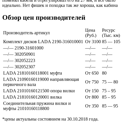
поменял кабель и отрегулировал его на 27 мм, и все было
идеально. Нет фишек и походка так же хороша, как кабина
Обзор цен производителей
Цена
Ресурс
Производитель артикул
(Руб.)
(Тыс. км)
Комплект дисков LADA 2190-316010001
От 3100
85 — 105
—/— 2190-31601000
—/—
—/—
—/— 302050901
—/—
—/—
—/— 302052223
—/—
—/—
—/— 302052307
—/—
—/—
LADA 21810160118001 муфта
От 650
80
LADA 21090160119000 направляющая
От 750
75 — 80
первичного вала
LADA 21010160121500 опора вилки
От 150
75 – 95
LADA 21810160120001 вилка
От 800
85 – 95
Соединительная пружина вилки и
От 350
85 — 95
муфты 21010160118800
*цены актуальны состоянием на 30.10.2018 года.