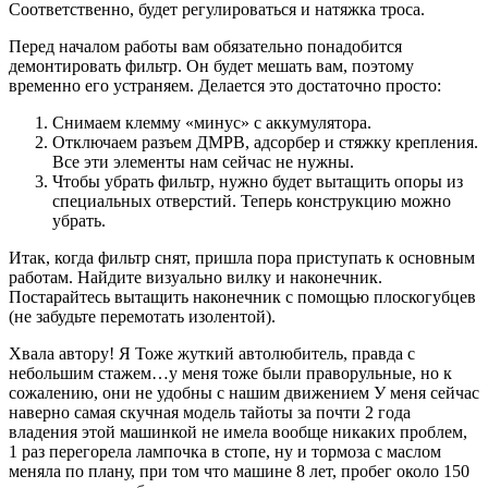
Соответственно, будет регулироваться и натяжка троса.
Перед началом работы вам обязательно понадобится
демонтировать фильтр. Он будет мешать вам, поэтому
временно его устраняем. Делается это достаточно просто:
Снимаем клемму «минус» с аккумулятора.
Отключаем разъем ДМРВ, адсорбер и стяжку крепления.
Все эти элементы нам сейчас не нужны.
Чтобы убрать фильтр, нужно будет вытащить опоры из
специальных отверстий. Теперь конструкцию можно
убрать.
Итак, когда фильтр снят, пришла пора приступать к основным
работам. Найдите визуально вилку и наконечник.
Постарайтесь вытащить наконечник с помощью плоскогубцев
(не забудьте перемотать изолентой).
Хвала автору! Я Тоже жуткий автолюбитель, правда с
небольшим стажем…у меня тоже были праворульные, но к
сожалению, они не удобны с нашим движением У меня сейчас
наверно самая скучная модель тайоты за почти 2 года
владения этой машинкой не имела вообще никаких проблем,
1 раз перегорела лампочка в стопе, ну и тормоза с маслом
меняла по плану, при том что машине 8 лет, пробег около 150