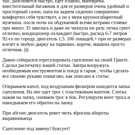
тыс. разгоняется быстро, едет плавно, маневрена.
вместительный багажник и для ее размеров очень удобный и
просторный салон, папа на заднем сидении совершенно
комфортно себя чувствует, а он у меня крупногабаритный
мужчина. после ночи на обдуваемой всеми ветрами стоянке
при минус 35 завелась и даже не чихнула ни разу. печка греет
отлично, кондиционер охлаждает быстро, расход 6-7 литров
92-го по городу. двигатель 1,5. 106 лошадей,+ при ее размерах
влезет в любую дырку на парковке. короче, машина просто
отличная. )))
Давно собирался отрегулировать сцепление на своей Гранте.
Сделал распечатку вашей статьи. Завтра вооружусь
необходимым инструментом и поеду в гараж , чтобы сделать
все своими руками пошагово, как описано в статье.
Открываем капот, под воздушным фильтром находится лапка
сцепления. На нее одет трос с пластиковым винтом. Слегка
нажав на лапку, снимаем трос в бок. Регулируем винт троса и
накидываем его обратно на лапку.
При абгоне двигатель ревет чють збросиш абороты
выравниваеца
Сцепление под замену! Буксует!