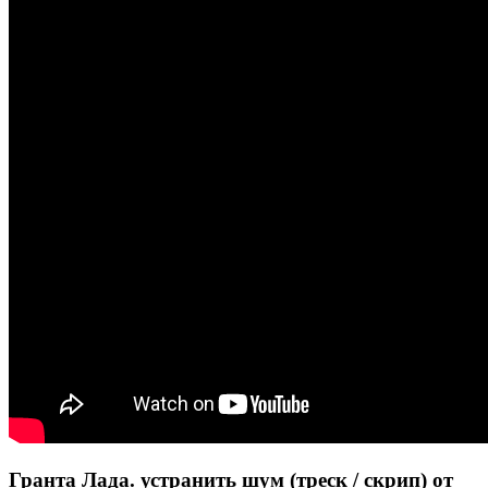
Гранта Лада. устранить шум (треск / скрип) от