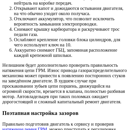
нейтраль на коробке передач.
Открывают капот и дожидаются остывания двигателя,
на что обычно уходит около получаса.
Отключают аккумулятор, что позволит исключить
вероятность замыкания электропроводки.
Снимают крышку карбюратора и раскручивают трос
педали газа.
Ослабляют крепление головки блока цилиндров, для
чего используют ключ на 10.
Аккуратно снимают ГБЦ, запоминая расположение
каждой крепежной шпильки.
Нелишним будет дополнительно проверить правильность
натяжения цепи ГРМ. Износ привода газораспределительного
механизма может привести к появлению посторонних стуков
на заведённом двигателе. В худшем случае при
проскакивании зубьев цепи поршень, движущийся на
огромной скорости, врезается в клапана, полностью разбивая
мотор. Автовладельцев при таких поломках ожидает
дорогостоящий и сложный капитальный ремонт двигателя.
Поэтапная настройка зазоров
Правильно подготовив двигатель к сервису и проверив
натяжение ремня ГРМ
, можно приступать к регулировке