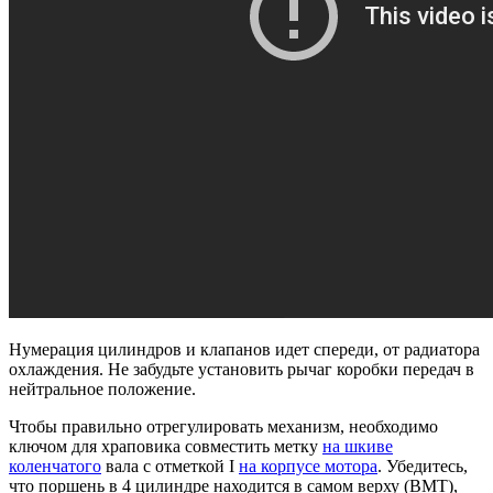
Нумерация цилиндров и клапанов идет спереди, от радиатора
охлаждения. Не забудьте установить рычаг коробки передач в
нейтральное положение.
Чтобы правильно отрегулировать механизм, необходимо
ключом для храповика совместить метку
на шкиве
коленчатого
вала с отметкой I
на корпусе мотора
. Убедитесь,
что поршень в 4 цилиндре находится в самом верху (ВМТ),