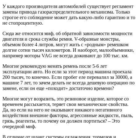
У каждого производителя автомобилей существует регламент
замены привода газораспределительного механизма. Только
строгое его соблюдение может дать какую-либо гарантию и то
не стопроцентную.
Сюда же относится миф, об обратной зависимости мощности
двигателя и срока службы ремня. V-образные монстры,
объемом более 4 литров, могут жить с «родным» ремешком
долгие сотни тысяч километров. И наоборот, малообъемники,
например моторы VAG не всегда доживают до 100 тыс. км.
Многие рекомендую менять ремень после 5-6 лет
эксплуатации авто. Но если за этот период машина проехала
200 тысяч, то конечно. Если пробег еле перевалил за 30000, а
машине 7 лет, то зачем делать не всегда дешевую операцию по
замене, если он еще «походит» достаточно времени?
Многие могут возразить, это резиновое изделие, которое со
временем рассыхается, теряет свои механические свойства.
Да, но если на него не оказывают никакого негативного
воздействия внешние факторы, агрессивные жидкости, пыль,
грязь, реагенты, то почему он должен портиться? – Это
очередной миф.
В отличие от шланг системы охлаждения, тормозов и