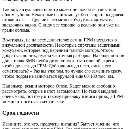
Так вот, визуальный осмотр может не показать износ или
облом зубцов. Некоторые из них могут быть спрятаны далеко
от ваших глаз. Другие в это момент будут находиться на
звездочках валов. С виду все хорошо, а реально они уже на
грани облома.
Во-вторых, не на всех двигателях ремни ГРМ находятся в
визуальной досягаемости. Некоторые спрятаны защитными
кожухами, которые под передней плитой мотора. Чтобы
добраться до них, нужна частичная разборка. На большинстве
двигателях БМВ необходимо «опускать» силовой агрегат,
чтобы долезть до ГРМ. Добравшись до него, смысл его
осматривать? – Раз вы уже там, то лучше его заменить сразу,
чтобы подом не заниматься ерундой еще 60-100 тыс. км.
Например, ремни моторов Опель Кадет можно свободно
рассмотреть, открыв капот автомобиля. Но таких моделей
очень мало, поэтому к такому признаку износа привода ГРМ
можно относиться скептически.
Срок годности
Извините, это что, продукты питания? Бытует мнение, что