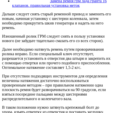
Замена ремня грм лада гранта 16
клапанов. правильная установка меток
Дальше следует снять старый ременной привод и заменить его
новым, начиная установку с шестерни коленвала, затем
необходимо прикрутить шкив генератора и надеть на него
ремень.
Изношенный ролик ГРМ следует снять в пользу установки
нового (не забудьте тщательно смазать его со всех сторон).
Далее необходимо натянуть ремень путем проворачивания
ролика вправо. Если специальный ключ отсутствует,
разрешается установить в отверстия два штыря и закрепить их
с помощью отвертки или прочего подобного приспособления.
Оптимальное натяжение составляет 1,5-2 кгс.
При отсутствии подходящих инструментов для определения
величины натяжения достаточно воспользоваться
проверенным методом – при правильном натяжении одна
плоскость ремня будет разворачиваться на 90 градусов, если
взяться посередине пальцами между шестернями
распределительного и коленчатого вала.
В таком положении нужно затянуть крепежный болт до
упора, изъять отвертку из отверстия и поставить заглушку.