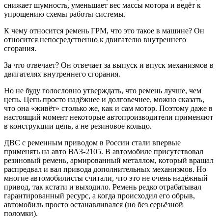
снижает шумность, уменьшает вес массы мотора и ведёт к
упрощению схемы работы системы.
К чему относится ремень ГРМ, что это такое в машине? Он
относится непосредственно к двигателю внутреннего
сгорания.
За что отвечает? Он отвечает за выпуск и впуск механизмов в
двигателях внутреннего сгорания.
Но не буду голословно утверждать, что ремень лучше, чем
цепь. Цепь просто надёжнее и долговечнее, можно сказать,
что она «живёт» столько же, как и сам мотор. Поэтому даже в
настоящий момент некоторые автопроизводители применяют
в конструкции цепь, а не резиновое кольцо.
ДВС с ременным приводом в России стали впервые
применять на авто ВАЗ-2105. В автомобиле присутствовал
резиновый ремень, армированный металлом, который вращал
распредвал и вал привода дополнительных механизмов. Но
многие автомобилисты считали, что это не очень надёжный
привод, так кстати и выходило. Ремень редко отрабатывал
гарантированный ресурс, а когда происходил его обрыв,
автомобиль просто останавливался (но без серьёзной
поломки).