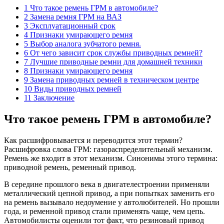
1 Что такое ремень ГРМ в автомобиле?
2 Замена ремня ГРМ на ВАЗ
3 Эксплуатационный срок
4 Признаки умирающего ремня
5 Выбор аналога зубчатого ремня.
6 От чего зависит срок службы приводных ремней?
7 Лучшие приводные ремни для домашней техники
8 Признаки умирающего ремня
9 Замена приводных ремней в техническом центре
10 Виды приводных ремней
11 Заключение
Что такое ремень ГРМ в автомобиле?
Как расшифровывается и переводится этот термин?
Расшифровка слова ГРМ: газораспределительный механизм.
Ремень же входит в этот механизм. Синонимы этого термина:
приводной ремень, ременный привод.
В середине прошлого века в двигателестроении применяли
металлический цепной привод, а при попытках заменить его
на ремень вызывало недоумение у автолюбителей. Но прошли
года, и ременной привод стали применять чаще, чем цепь.
Автомобилисты оценили тот факт, что резиновый привод