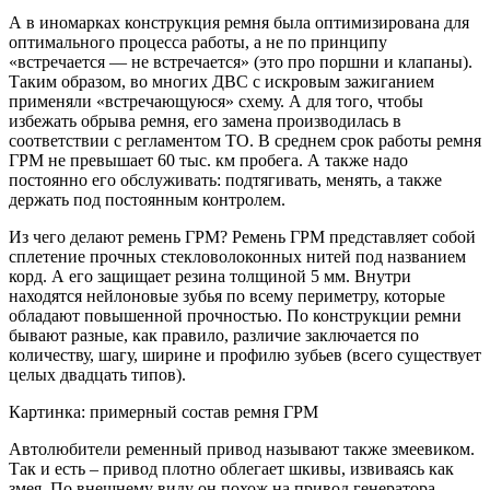
А в иномарках конструкция ремня была оптимизирована для
оптимального процесса работы, а не по принципу
«встречается — не встречается» (это про поршни и клапаны).
Таким образом, во многих ДВС с искровым зажиганием
применяли «встречающуюся» схему. А для того, чтобы
избежать обрыва ремня, его замена производилась в
соответствии с регламентом ТО. В среднем срок работы ремня
ГРМ не превышает 60 тыс. км пробега. А также надо
постоянно его обслуживать: подтягивать, менять, а также
держать под постоянным контролем.
Из чего делают ремень ГРМ? Ремень ГРМ представляет собой
сплетение прочных стекловолоконных нитей под названием
корд. А его защищает резина толщиной 5 мм. Внутри
находятся нейлоновые зубья по всему периметру, которые
обладают повышенной прочностью. По конструкции ремни
бывают разные, как правило, различие заключается по
количеству, шагу, ширине и профилю зубьев (всего существует
целых двадцать типов).
Картинка: примерный состав ремня ГРМ
Автолюбители ременный привод называют также змеевиком.
Так и есть – привод плотно облегает шкивы, извиваясь как
змея. По внешнему виду он похож на привод генератора.