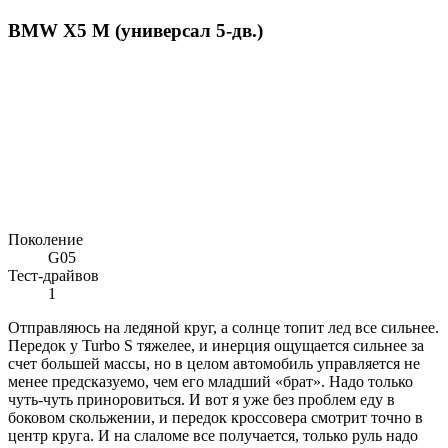
BMW X5 M (универсал 5-дв.)
Поколение
G05
Тест-драйвов
1
Отправляюсь на ледяной круг, а солнце топит лед все сильнее.
Передок у Turbo S тяжелее, и инерция ощущается сильнее за
счет большей массы, но в целом автомобиль управляется не
менее предсказуемо, чем его младший «брат». Надо только
чуть-чуть приноровиться. И вот я уже без проблем еду в
боковом скольжении, и передок кроссовера смотрит точно в
центр круга. И на слаломе все получается, только руль надо