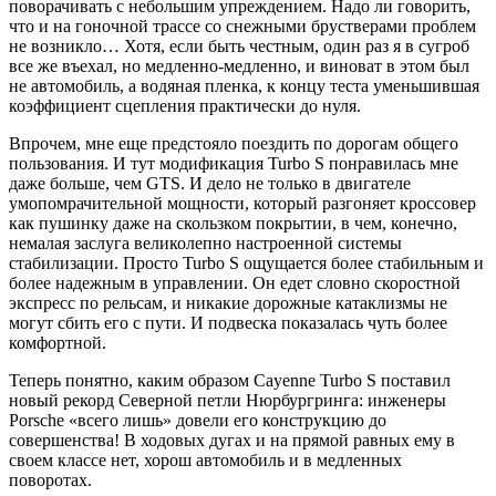
поворачивать с небольшим упреждением. Надо ли говорить,
что и на гоночной трассе со снежными брустверами проблем
не возникло… Хотя, если быть честным, один раз я в сугроб
все же въехал, но медленно-медленно, и виноват в этом был
не автомобиль, а водяная пленка, к концу теста уменьшившая
коэффициент сцепления практически до нуля.
Впрочем, мне еще предстояло поездить по дорогам общего
пользования. И тут модификация Turbo S понравилась мне
даже больше, чем GTS. И дело не только в двигателе
умопомрачительной мощности, который разгоняет кроссовер
как пушинку даже на скользком покрытии, в чем, конечно,
немалая заслуга великолепно настроенной системы
стабилизации. Просто Turbo S ощущается более стабильным и
более надежным в управлении. Он едет словно скоростной
экспресс по рельсам, и никакие дорожные катаклизмы не
могут сбить его с пути. И подвеска показалась чуть более
комфортной.
Теперь понятно, каким образом Cayenne Turbo S поставил
новый рекорд Северной петли Нюрбургринга: инженеры
Porsche «всего лишь» довели его конструкцию до
совершенства! В ходовых дугах и на прямой равных ему в
своем классе нет, хорош автомобиль и в медленных
поворотах.