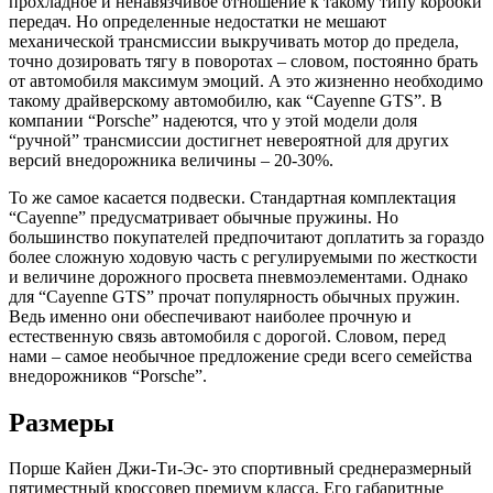
прохладное и ненавязчивое отношение к такому типу коробки
передач. Но определенные недостатки не мешают
механической трансмиссии выкручивать мотор до предела,
точно дозировать тягу в поворотах – словом, постоянно брать
от автомобиля максимум эмоций. А это жизненно необходимо
такому драйверскому автомобилю, как “Cayenne GTS”. В
компании “Porsche” надеются, что у этой модели доля
“ручной” трансмиссии достигнет невероятной для других
версий внедорожника величины – 20-30%.
То же самое касается подвески. Стандартная комплектация
“Cayenne” предусматривает обычные пружины. Но
большинство покупателей предпочитают доплатить за гораздо
более сложную ходовую часть с регулируемыми по жесткости
и величине дорожного просвета пневмоэлементами. Однако
для “Cayenne GTS” прочат популярность обычных пружин.
Ведь именно они обеспечивают наиболее прочную и
естественную связь автомобиля с дорогой. Cловом, перед
нами – самое необычное предложение среди всего семейства
внедорожников “Porsche”.
Размеры
Порше Кайен Джи-Ти-Эс- это спортивный среднеразмерный
пятиместный кроссовер премиум класса. Его габаритные