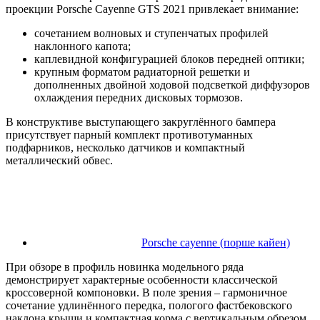
проекции Porsche Cayenne GTS 2021 привлекает внимание:
сочетанием волновых и ступенчатых профилей
наклонного капота;
каплевидной конфигурацией блоков передней оптики;
крупным форматом радиаторной решетки и
дополненных двойной ходовой подсветкой диффузоров
охлаждения передних дисковых тормозов.
В конструктиве выступающего закруглённого бампера
присутствует парный комплект противотуманных
подфарников, несколько датчиков и компактный
металлический обвес.
Porsche cayenne (порше кайен)
При обзоре в профиль новинка модельного ряда
демонстрирует характерные особенности классической
кроссоверной компоновки. В поле зрения – гармоничное
сочетание удлинённого передка, пологого фастбековского
наклона крыши и компактная корма с вертикальным обрезом