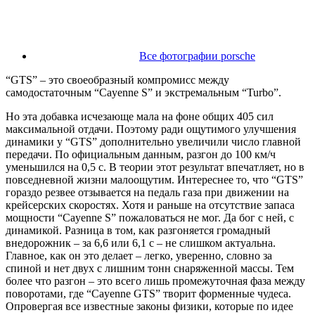
Все фотографии porsche
“GTS” – это своеобразный компромисс между
самодостаточным “Cayenne S” и экстремальным “Turbo”.
Но эта добавка исчезающе мала на фоне общих 405 сил
максимальной отдачи. Поэтому ради ощутимого улучшения
динамики у “GTS” дополнительно увеличили число главной
передачи. По официальным данным, разгон до 100 км/ч
уменьшился на 0,5 с. В теории этот результат впечатляет, но в
повседневной жизни малоощутим. Интереснее то, что “GTS”
гораздо резвее отзывается на педаль газа при движении на
крейсерских скоростях. Хотя и раньше на отсутствие запаса
мощности “Cayenne S” пожаловаться не мог. Да бог с ней, с
динамикой. Разница в том, как разгоняется громадный
внедорожник – за 6,6 или 6,1 с – не слишком актуальна.
Главное, как он это делает – легко, уверенно, словно за
спиной и нет двух с лишним тонн снаряженной массы. Тем
более что разгон – это всего лишь промежуточная фаза между
поворотами, где “Cayenne GTS” творит форменные чудеса.
Опровергая все известные законы физики, которые по идее