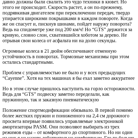
давно должны были свалить это чудо техники в кювет. Но
этого не происходит. Скорость растет, а он по-прежнему,
подрявкивая двигателем при переключении передач, твердо
упирается широкими покрышками в каждом повороте. Когда
же он спасует и, пискнув шинами, пойдет наружу поворота?
Ведь на спидометре уже под 200 км/ч! Но “GTS” держится за
кривую, словно слон, схватившийся хоботом за дерево. Не
отрывая свои колеса от асфальта ни на долю секунды.
Огромные колеса в 21 дюйм обеспечивают отменную
устойчивость в поворотах. Тормозные механизмы при этом
остались стандартными.
Проблем с управляемостью не было и у всех предыдущих
“Cayenne”. Хотя на тех машинах я бы ехал заметно аккуратнее
Но в этом случае пришлось наступить на горло осторожности.
Ведь для “GTS” подвеску заметно переделали, как
пружинную, так и заказную пневматическую
Положение спортмодификации обязывало. В первой помимо
более жестких пружин и пониженного на 2,4 см дорожного
просвета впервые появились управляемые электроникой
амортизаторы PASM. Они позволяют выбирать из трех
режимов езды – от комфортного до спортивного. Но ни один
из них я не назову действительно комфортным. Где-то больше