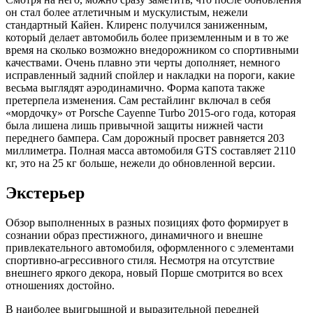
он стал более атлетичным и мускулистым, нежели
стандартный Кайен. Клиренс получился заниженным,
который делает автомобиль более приземленным и в то же
время на сколько возможно внедорожником со спортивными
качествами. Очень плавно эти черты дополняет, немного
исправленный задний спойлер и накладки на пороги, какие
весьма выглядят аэродинамично. Форма капота также
претерпела изменения. Сам рестайлинг включал в себя
«мордочку» от Porsche Cayenne Turbo 2015-ого года, которая
была лишена лишь привычной защиты нижней части
переднего бампера. Сам дорожный просвет равняется 203
миллиметра. Полная масса автомобиля GTS составляет 2110
кг, это на 25 кг больше, нежели до обновленной версии.
Экстерьер
Обзор выполненных в разных позициях фото формирует в
сознании образ престижного, динамичного и внешне
привлекательного автомобиля, оформленного с элементами
спортивно-агрессивного стиля. Несмотря на отсутствие
внешнего яркого декора, новый Порше смотрится во всех
отношениях достойно.
В наиболее выигрышной и выразительной передней