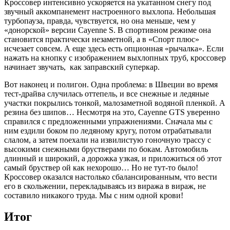
Кроссовер интенсивно ускоряется на укатанном снегу под
звучный аккомпанемент настроенного выхлопа. Небольшая
турбопауза, правда, чувствуется, но она меньше, чем у
«донорской» версии Cayenne S. В спортивном режиме она
становится практически незаметной, а в «Спорт плюс»
исчезает совсем. А еще здесь есть опционная «рычалка». Если
нажать на кнопку с изображением выхлопных труб, кроссовер
начинает звучать, как заправский суперкар.
Вот наконец и полигон. Одна проблема: в Швеции во время
тест-драйва случилась оттепель, и все снежные и ледяные
участки покрылись тонкой, малозаметной водяной пленкой. А
резина без шипов… Несмотря на это, Cayenne GTS уверенно
справился с предложенными упражнениями. Сначала мы с
ним ездили боком по ледяному кругу, потом отрабатывали
слалом, а затем поехали на извилистую гоночную трассу с
высокими снежными брустверами по бокам. Автомобиль
длинный и широкий, а дорожка узкая, и приложиться об этот
самый бруствер ой как нехорошо… Но не тут-то было!
Кроссовер оказался настолько сбалансированным, что вести
его в скольжении, перекладываясь из виража в вираж, не
составило никакого труда. Мы с ним одной крови!
Итог