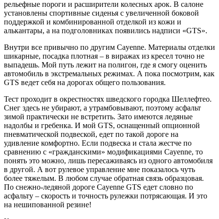
рельефные пороги и расширители колесных арок. В салоне
установлены спортивные сиденья с увеличенной боковой
поддержкой и комбинированной отделкой из кожи и
алькантары, а на подголовниках появились надписи «GTS».
Внутри все привычно по другим Cayenne. Материалы отделки
шикарные, посадка плотная – в виражах из кресел точно не
выпадешь. Мой путь лежит на полигон, где я смогу оценить
автомобиль в экстремальных режимах. А пока посмотрим, как
GTS ведет себя на дорогах общего пользования.
Тест проходит в окрестностях шведского городка Шеллефтео.
Снег здесь не убирают, а утрамбовывают, поэтому асфальт
зимой практически не встретить. Зато имеются ледяные
надолбы и гребенка. И мой GTS, оснащенный опционной
пневматической подвеской, едет по такой дороге на
удивление комфортно. Если подвеска и стала жестче по
сравнению с «гражданскими» модификациями Cayenne, то
понять это можно, лишь пересаживаясь из одного автомобиля
в другой. А вот рулевое управление мне показалось чуть
более тяжелым. В любом случае обратная связь образцовая.
По снежно-ледяной дороге Cayenne GTS едет словно по
асфальту – скорость и точность рулежки потрясающая. И это
на нешипованной резине!