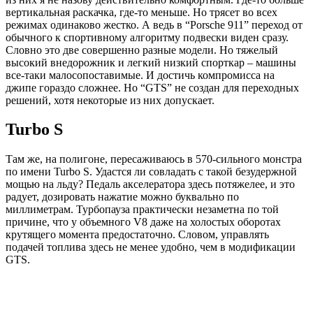
вертикальная раскачка, где-то меньше. Но трясет во всех
режимах одинаково жестко. А ведь в “Porsche 911” переход от
обычного к спортивному алгоритму подвески виден сразу.
Словно это две совершенно разные модели. Но тяжелый
высокий внедорожник и легкий низкий спорткар – машины
все-таки малосопоставимые. И достичь компромисса на
джипе гораздо сложнее. Но “GTS” не создан для переходных
решений, хотя некоторые из них допускает.
Turbo S
Там же, на полигоне, пересаживаюсь в 570-сильного монстра
по имени Turbo S. Удастся ли совладать с такой безудержной
мощью на льду? Педаль акселератора здесь потяжелее, и это
радует, дозировать нажатие можно буквально по
миллиметрам. Турбопауза практически незаметна по той
причине, что у объемного V8 даже на холостых оборотах
крутящего момента предостаточно. Словом, управлять
подачей топлива здесь не менее удобно, чем в модификации
GTS.