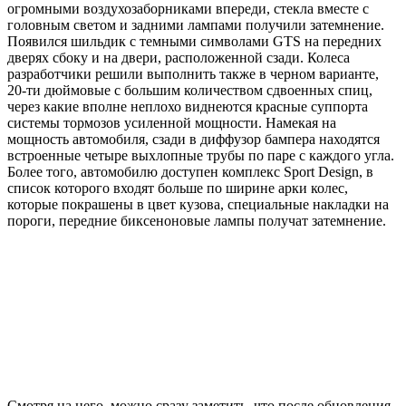
огромными воздухозаборниками впереди, стекла вместе с
головным светом и задними лампами получили затемнение.
Появился шильдик с темными символами GTS на передних
дверях сбоку и на двери, расположенной сзади. Колеса
разработчики решили выполнить также в черном варианте,
20-ти дюймовые с большим количеством сдвоенных спиц,
через какие вполне неплохо виднеются красные суппорта
системы тормозов усиленной мощности. Намекая на
мощность автомобиля, сзади в диффузор бампера находятся
встроенные четыре выхлопные трубы по паре с каждого угла.
Более того, автомобилю доступен комплекс Sport Design, в
список которого входят больше по ширине арки колес,
которые покрашены в цвет кузова, специальные накладки на
пороги, передние биксеноновые лампы получат затемнение.
Смотря на него, можно сразу заметить, что после обновления