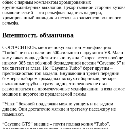
обвес с парным комплектом хромированных
крупнокалиберных выхлопов. Декор тыльной стороны кузова
символический – это рельефная надпись на двери,
хромированный шильдик и несколько элементов волнового
рельефа.
Внешность обманчива
СОГЛАСИТЕСЬ, многие покупают топ-модификацию
“Turbo” не из-за наличия 500-сильного наддувного V8. Мало
кому такая мощь действительно нужна. Скорее всего вообще
никому. 385 сил обычной безнаддувной версии “Cayenne S” и
так хватает за глаза. Но “Cayenne Turbo” берет другим –
престижностью топ-модели. Внушающий трепет передний
бампер с набором громадных воздухозаборников, четыре
выхлопные трубы – сразу видно, что человек не стал
размениваться на промежуточные модификации, а взял самое
мощное и дорогое из предлагаемой гаммы.
“Ушки” боковой поддержки можно увидеть и на заднем
диване. Они достаточно мягкие и третьему пассажиру не
помешают.
“Cayenne GTS” внешне – почти полная копия “Turbo”.