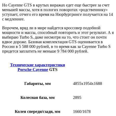
Но Cayenne GTS в крутых виражах едет еще быстрее за счет
меньшей массы, хотя в пологих поворотах «родственнику»
уступает, отчего его время на Нюрбургринге получается на 14
с медленнее.
Впрочем, вряд ли в мире найдется кроссовер подобной
мощности и массы, способный повторить и этот результат. А я
выбираю Turbo S, даже несмотря на то, что стоит он почти
вдвое дороже. Базовая комплектация GTS оценивается в
России в 5 588 000 рублей, в то время как за Cayenne Turbo S
придется заплатить не меньше 9 784 000 рублей.
Технические характеристики
Porsche Cayenne
GTS
Габариты, мм
4855х1954х1688
Колесная база, мм
2895
Колея спереди/сзади, мм
1660/1678