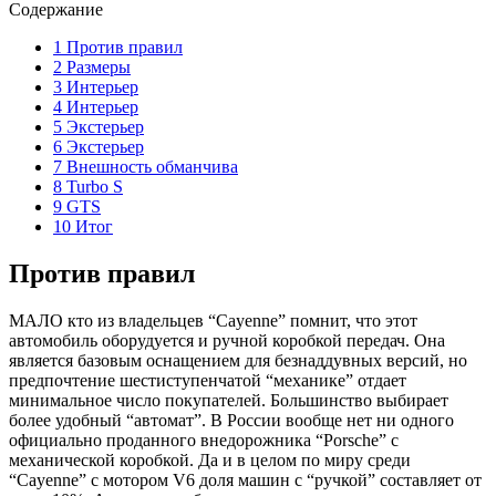
Содержание
1 Против правил
2 Размеры
3 Интерьер
4 Интерьер
5 Экстерьер
6 Экстерьер
7 Внешность обманчива
8 Turbo S
9 GTS
10 Итог
Против правил
МАЛО кто из владельцев “Cayenne” помнит, что этот
автомобиль оборудуется и ручной коробкой передач. Она
является базовым оснащением для безнаддувных версий, но
предпочтение шестиступенчатой “механике” отдает
минимальное число покупателей. Большинство выбирает
более удобный “автомат”. В России вообще нет ни одного
официально проданного внедорожника “Porsche” с
механической коробкой. Да и в целом по миру среди
“Cayenne” с мотором V6 доля машин с “ручкой” составляет от