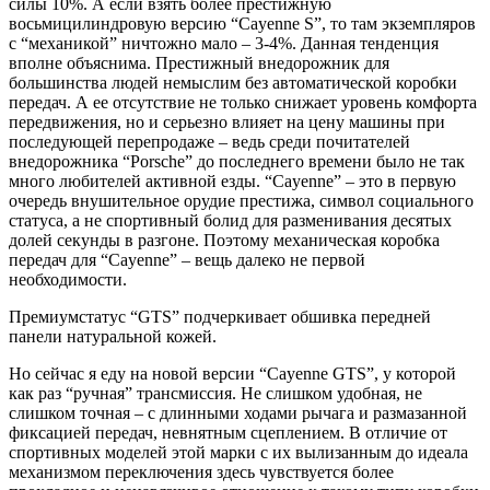
силы 10%. А если взять более престижную
восьмицилиндровую версию “Cayenne S”, то там экземпляров
с “механикой” ничтожно мало – 3-4%. Данная тенденция
вполне объяснима. Престижный внедорожник для
большинства людей немыслим без автоматической коробки
передач. А ее отсутствие не только снижает уровень комфорта
передвижения, но и серьезно влияет на цену машины при
последующей перепродаже – ведь среди почитателей
внедорожника “Porsche” до последнего времени было не так
много любителей активной езды. “Cayenne” – это в первую
очередь внушительное орудие престижа, символ социального
статуса, а не спортивный болид для разменивания десятых
долей секунды в разгоне. Поэтому механическая коробка
передач для “Cayenne” – вещь далеко не первой
необходимости.
Премиумстатус “GTS” подчеркивает обшивка передней
панели натуральной кожей.
Но сейчас я еду на новой версии “Cayenne GTS”, у которой
как раз “ручная” трансмиссия. Не слишком удобная, не
слишком точная – с длинными ходами рычага и размазанной
фиксацией передач, невнятным сцеплением. В отличие от
спортивных моделей этой марки с их вылизанным до идеала
механизмом переключения здесь чувствуется более