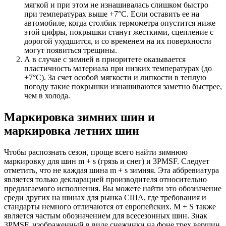
мягкой и при этом не изнашивалась слишком быстро
при температурах выше +7°C. Если оставить ее на
автомобиле, когда столбик термометра опустится ниже
этой цифры, покрышки станут жесткими, сцепление с
дорогой ухудшится, и со временем на их поверхности
могут появиться трещины.
А в случае с зимней в приоритете оказывается
пластичность материала при низких температурах (до
+7°C). За счет особой мягкости и липкости в теплую
погоду такие покрышки изнашиваются заметно быстрее,
чем в холода.
Маркировка зимних шин и
маркировка летних шин
Чтобы распознать сезон, проще всего найти зимнюю
маркировку для шин m + s (грязь и снег) и 3PMSF. Следует
отметить, что не каждая шина m + s зимняя. Эта аббревиатура
является только декларацией производителя относительно
предлагаемого исполнения. Вы можете найти это обозначение
среди других на шинах для рынка США, где требования и
стандарты немного отличаются от европейских. M + S также
является частым обозначением для всесезонных шин. Знак
3PMSF, изображенный в виде снежинки на фоне трех вершин,