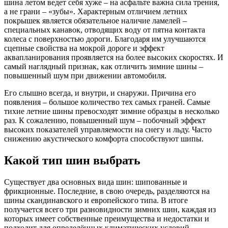
шина летом ведет себя хуже – на асфальте важна сила трения,
а не грани – «зубы». Характерным отличием летних
покрышек является обязательное наличие ламелей –
специальных канавок, отводящих воду от пятна контакта
колеса с поверхностью дороги. Благодаря им улучшаются
сцепные свойства на мокрой дороге и эффект
аквапланирования проявляется на более высоких скоростях. И
самый наглядный признак, как отличить зимние шины –
повышенный шум при движении автомобиля.
Его слышно всегда, и внутри, и снаружи. Причина его
появления – большое количество тех самых граней. Самые
тихие летние шины превосходят зимние образцы в несколько
раз. К сожалению, повышенный шум – побочный эффект
высоких показателей управляемости на снегу и льду. Часто
снижению акустического комфорта способствуют шипы.
Какой тип шин выбрать
Существует два основных вида шин: шипованные и
фрикционные. Последние, в свою очередь, разделяются на
шины скандинавского и европейского типа. В итоге
получается всего три разновидности зимних шин, каждая из
которых имеет собственные преимущества и недостатки и
подходит для определённых климатических условий.