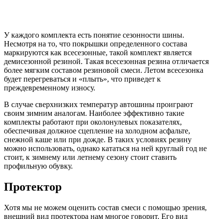
У каждого комплекта есть понятие сезонности шины.
Несмотря на то, что покрышки определенного состава
маркируются как всесезонные, такой комплект является
демисезонной резиной. Такая всесезонная резина отличается
более мягким составом резиновой смеси. Летом всесезонка
будет перегреваться и «плыть», что приведет к
преждевременному износу.
В случае сверхнизких температур автошины проиграют
своим зимним аналогам. Наиболее эффективно такие
комплекты работают при околонулевых показателях,
обеспечивая должное сцепление на холодном асфальте,
снежной каше или при дожде. В таких условиях резину
можно использовать, однако кататься на ней круглый год не
стоит, к зимнему или летнему сезону стоит ставить
профильную обувку.
Протектор
Хотя мы не можем оценить состав смеси с помощью зрения,
внешний вид протектора нам многое говорит. Его вид