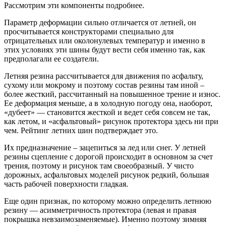
Рассмотрим эти компоненты подробнее.
Параметр деформации сильно отличается от летней, он
просчитывается конструкторами специально для
отрицательных или околонулевых температур и именно в
этих условиях эти шины будут вести себя именно так, как
предполагали ее создатели.
Летняя резина рассчитывается для движения по асфальту,
сухому или мокрому и поэтому состав резины там иной –
более жесткий, рассчитанный на повышенное трение и износ.
Ее деформация меньше, а в холодную погоду она, наоборот,
«дубеет» — становится жесткой и ведет себя совсем не так,
как летом, и «асфальтовый» рисунок протектора здесь ни при
чем. Рейтинг летних шин подтверждает это.
Их предназначение – зацепиться за лед или снег. У летней
резины сцепление с дорогой происходит в основном за счет
трения, поэтому и рисунок там своеобразный. У чисто
дорожных, асфальтовых моделей рисунок редкий, большая
часть рабочей поверхности гладкая.
Еще один признак, по которому можно определить летнюю
резину — асимметричность протектора (левая и правая
покрышка невзаимозаменяемые). Именно поэтому зимняя