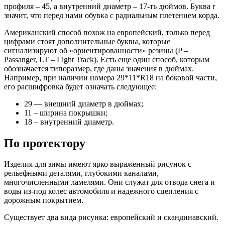
профиля – 45, а внутренний диаметр – 17-ть дюймов. Буква r
значит, что перед нами обувка с радиальным плетением корда.
Американский способ похож на европейский, только перед
цифрами стоят дополнительные буквы, которые
сигнализируют об «ориентированности» резины (P –
Passanger, LT – Light Track). Есть еще один способ, которым
обозначается типоразмер, где даны значения в дюймах.
Например, при наличии номера 29*11*R18 на боковой части,
его расшифровка будет означать следующее:
29 — внешний диаметр в дюймах;
11 – ширина покрышки;
18 – внутренний диаметр.
По протектору
Изделия для зимы имеют ярко выраженный рисунок с
рельефными деталями, глубокими каналами,
многочисленными ламелями. Они служат для отвода снега и
воды из-под колес автомобиля и надежного сцепления с
дорожным покрытием.
Существует два вида рисунка: европейский и скандинавский.