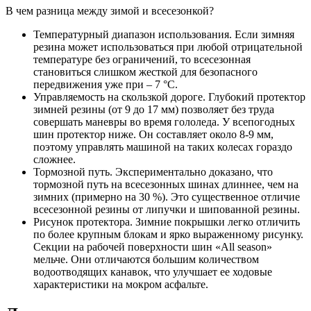
В чем разница между зимой и всесезонкой?
Температурный диапазон использования. Если зимняя
резина может использоваться при любой отрицательной
температуре без ограничений, то всесезонная
становиться слишком жесткой для безопасного
передвижения уже при – 7 °C.
Управляемость на скользкой дороге. Глубокий протектор
зимней резины (от 9 до 17 мм) позволяет без труда
совершать маневры во время гололеда. У всепогодных
шин протектор ниже. Он составляет около 8-9 мм,
поэтому управлять машиной на таких колесах гораздо
сложнее.
Тормозной путь. Экспериментально доказано, что
тормозной путь на всесезонных шинах длиннее, чем на
зимних (примерно на 30 %). Это существенное отличие
всесезонной резины от липучки и шипованной резины.
Рисунок протектора. Зимние покрышки легко отличить
по более крупным блокам и ярко выраженному рисунку.
Секции на рабочей поверхности шин «All seаson»
мельче. Они отличаются большим количеством
водоотводящих канавок, что улучшает ее ходовые
характеристики на мокром асфальте.