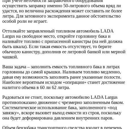
При учете неточности заправочного оборудования
осуществить заправку именно 50-литрового объема вряд ли
удастся, но величина расхождения может составить не более
литра. Для затеянного эксперимента данное обстоятельство
особой роли не играет.
Оттолкайте заправленный топливом автомобиль LADA
Largus на свободное место, откройте горловину бака и
наливайте топливо с припасенной канистры (на ней должна
быть шкала). Если такая емкость отсутствует, то берите
обычную канистру, дополнив ее литровой банкой или мерной
чашкой.
Ваша задача – заполнить емкость топливного бака в литрах
горловины до самой крышки. Наливаем топливо медленно,
давая ему возможность заполнять ранее указанные полости.
Наиболее вероятным исходом «операции» станет достижение
налитого объема в 60 ли 62 литра.
Радоваться не стоит, поскольку автомобилю LADA Largus
противопоказано движение с чрезмерно заполненным баком.
Систематическое использование бака, заполненного «под
завязку», вскоре вызовет выход емкости из строя, поскольку
она будет деформирована давлением внутренних паров.
Объем бензобака транспортного средства входит в перечень