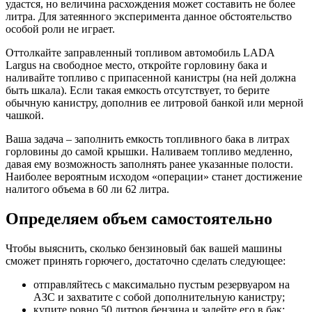
удастся, но величина расхождения может составить не более
литра. Для затеянного эксперимента данное обстоятельство
особой роли не играет.
Оттолкайте заправленный топливом автомобиль LADA
Largus на свободное место, откройте горловину бака и
наливайте топливо с припасенной канистры (на ней должна
быть шкала). Если такая емкость отсутствует, то берите
обычную канистру, дополнив ее литровой банкой или мерной
чашкой.
Ваша задача – заполнить емкость топливного бака в литрах
горловины до самой крышки. Наливаем топливо медленно,
давая ему возможность заполнять ранее указанные полости.
Наиболее вероятным исходом «операции» станет достижение
налитого объема в 60 ли 62 литра.
Определяем объем самостоятельно
Чтобы выяснить, сколько бензиновый бак вашей машины
сможет принять горючего, достаточно сделать следующее:
отправляйтесь с максимально пустым резервуаром на
АЗС и захватите с собой дополнительную канистру;
купите ровно 50 литров бензина и залейте его в бак;