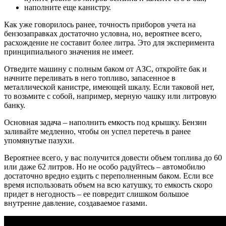
наполните еще канистру.
Как уже говорилось ранее, точность приборов учета на
бензозаправках достаточно условна, но, вероятнее всего,
расхождение не составит более литра. Это для эксперимента
принципиального значения не имеет.
Отведите машину с полным баком от АЗС, откройте бак и
начните переливать в него топливо, запасенное в
металлической канистре, имеющей шкалу. Если таковой нет,
то возьмите с собой, например, мерную чашку или литровую
банку.
Основная задача – наполнить емкость под крышку. Бензин
заливайте медленно, чтобы он успел перетечь в ранее
упомянутые пазухи.
Вероятнее всего, у вас получится довести объем топлива до 60
или даже 62 литров. Но не особо радуйтесь – автомобилю
достаточно вредно ездить с переполненным баком. Если все
время использовать объем на всю катушку, то емкость скоро
придет в негодность – ее повредит слишком большое
внутренне давление, создаваемое газами.