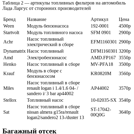
Таблица 2 — артикулы топливных фильтров на автомобиль
Лада Ларгус от сторонних производителей
Бренд
Название
Артикул
Цена
Ween
Модуль бензонасоса
192-0001
4500р
Startvolt
Модуль топливного насоса
SFM 0901
2900р
Насос топливный
Achr
EFM1160301
2900р
электрический в сборе
Dynamatrix
Насос топливный
DFM1160301
3200р
Amd
Электробензонасос
AMD.FP167
3550р
Henko
Насос топливный в сборе
MV-PFA18
3500р
Модуль в сборе с
Krauf
KR0820M
3560р
бензонасосом
Насос топливный в сборе
Miles
renault logan i 1.4/1.6 04- /
AP44002
3570р
sandero i/ 3 bar ap44002
Stellox
Топливный насос
10-02035-SX
3540р
Насос топливный в сборе
ST-17042-
Sat
nissan almera g15ra/renault
3640р
00Q0G
logan2/sandero2 13-/duster 13
Багажный отсек