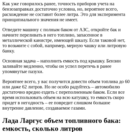
Как уже говорилось ранее, точность приборов учета на
бензозаправках достаточно условна, но, вероятнее всего,
расхождение не составит более литра. Это для эксперимента
принципиального значения не имеет.
Отведите машину с полным баком от АЗС, откройте бак и
начните переливать в него топливо, запасенное в
металлической канистре, имеющей шкалу. Если таковой нет,
то возьмите с собой, например, мерную чашку или литровую
банку.
Основная задача – наполнить емкость под крышку. Бензин
заливайте медленно, чтобы он успел перетечь в ранее
упомянутые пазухи.
Вероятнее всего, у вас получится довести объем топлива до 60
или даже 62 литров. Но не особо радуйтесь – автомобилю
достаточно вредно ездить с переполненным баком. Если все
время использовать объем на всю катушку, то емкость скоро
придет в негодность – ее повредит слишком большое
внутренне давление, создаваемое газами.
Лада Ларгус объем топливного бака:
емкость, сколько литров