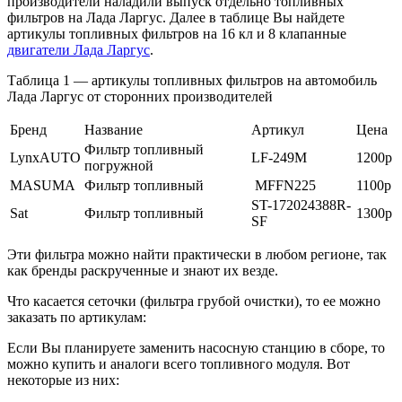
производители наладили выпуск отдельно топливных
фильтров на Лада Ларгус. Далее в таблице Вы найдете
артикулы топливных фильтров на 16 кл и 8 клапанные
двигатели Лада Ларгус
.
Таблица 1 — артикулы топливных фильтров на автомобиль
Лада Ларгус от сторонних производителей
Бренд
Название
Артикул
Цена
Фильтр топливный
LynxAUTO
LF-249M
1200р
погружной
MASUMA
Фильтр топливный
MFFN225
1100р
ST-172024388R-
Sat
Фильтр топливный
1300р
SF
Эти фильтра можно найти практически в любом регионе, так
как бренды раскрученные и знают их везде.
Что касается сеточки (фильтра грубой очистки), то ее можно
заказать по артикулам:
Если Вы планируете заменить насосную станцию в сборе, то
можно купить и аналоги всего топливного модуля. Вот
некоторые из них: