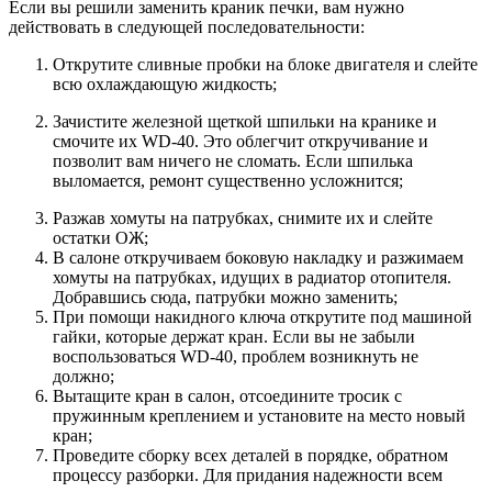
Если вы решили заменить краник печки, вам нужно
действовать в следующей последовательности:
Открутите сливные пробки на блоке двигателя и слейте
всю охлаждающую жидкость;
Зачистите железной щеткой шпильки на кранике и
смочите их WD-40. Это облегчит откручивание и
позволит вам ничего не сломать. Если шпилька
выломается, ремонт существенно усложнится;
Разжав хомуты на патрубках, снимите их и слейте
остатки ОЖ;
В салоне откручиваем боковую накладку и разжимаем
хомуты на патрубках, идущих в радиатор отопителя.
Добравшись сюда, патрубки можно заменить;
При помощи накидного ключа открутите под машиной
гайки, которые держат кран. Если вы не забыли
воспользоваться WD-40, проблем возникнуть не
должно;
Вытащите кран в салон, отсоедините тросик с
пружинным креплением и установите на место новый
кран;
Проведите сборку всех деталей в порядке, обратном
процессу разборки. Для придания надежности всем