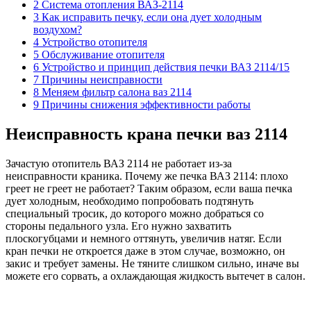
2 Система отопления ВАЗ-2114
3 Как исправить печку, если она дует холодным
воздухом?
4 Устройство отопителя
5 Обслуживание отопителя
6 Устройство и принцип действия печки ВАЗ 2114/15
7 Причины неисправности
8 Меняем фильтр салона ваз 2114
9 Причины снижения эффективности работы
Неисправность крана печки ваз 2114
Зачастую отопитель ВАЗ 2114 не работает из-за
неисправности краника. Почему же печка ВАЗ 2114: плохо
греет не греет не работает? Таким образом, если ваша печка
дует холодным, необходимо попробовать подтянуть
специальный тросик, до которого можно добраться со
стороны педального узла. Его нужно захватить
плоскогубцами и немного оттянуть, увеличив натяг. Если
кран печки не откроется даже в этом случае, возможно, он
закис и требует замены. Не тяните слишком сильно, иначе вы
можете его сорвать, а охлаждающая жидкость вытечет в салон.