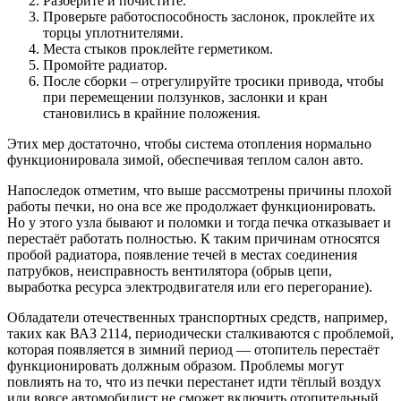
Разберите и почистите.
Проверьте работоспособность заслонок, проклейте их
торцы уплотнителями.
Места стыков проклейте герметиком.
Промойте радиатор.
После сборки – отрегулируйте тросики привода, чтобы
при перемещении ползунков, заслонки и кран
становились в крайние положения.
Этих мер достаточно, чтобы система отопления нормально
функционировала зимой, обеспечивая теплом салон авто.
Напоследок отметим, что выше рассмотрены причины плохой
работы печки, но она все же продолжает функционировать.
Но у этого узла бывают и поломки и тогда печка отказывает и
перестаёт работать полностью. К таким причинам относятся
пробой радиатора, появление течей в местах соединения
патрубков, неисправность вентилятора (обрыв цепи,
выработка ресурса электродвигателя или его перегорание).
Обладатели отечественных транспортных средств, например,
таких как ВАЗ 2114, периодически сталкиваются с проблемой,
которая появляется в зимний период — отопитель перестаёт
функционировать должным образом. Проблемы могут
повлиять на то, что из печки перестанет идти тёплый воздух
или вовсе автомобилист не сможет включить отопительный