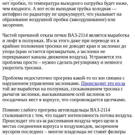
нет пробки, то температура выходного патрубка будет ниже,
чем входного. А вот если выходная трубка холодная —
антифриз по радиатору не циркулирует, что указывает на
образование воздушной пробки (завоздушивание) или
засорение.
Частой причиной отказа печки ВАЗ-2114 является выработка
и люфт в ползунках. Из-за этого даже при переводе их в
крайние положения тросики не доводят кран и заслонки до
упора (кран остается призакрытым, а заслонки не
перекрывают каналы движения воздуха). Устраняется эта
проблема просто – нужно сделать регулировку и немного
укоротить тросики.
Проблема недостаточно прогрева какой-то из зон связана с
нарушением управления заслонками.
Происходит это из-за
той же выработки на ползунках, соскакиванием тросика с
рычагов заслонки, выскакиванием осей заслонок из
посадочных мест в корпусе, что сопровождается щелчками.
Помимо слабого прогрева автовладельцы ВАЗ-2114
сталкиваются с тем, что падает интенсивность потока воздуха.
Происходит это из-за рассеивания воздуха через щели в
местах соединения корпуса и воздуховодов, засорением
мусором последних – многие владельцы не ставят фильтры