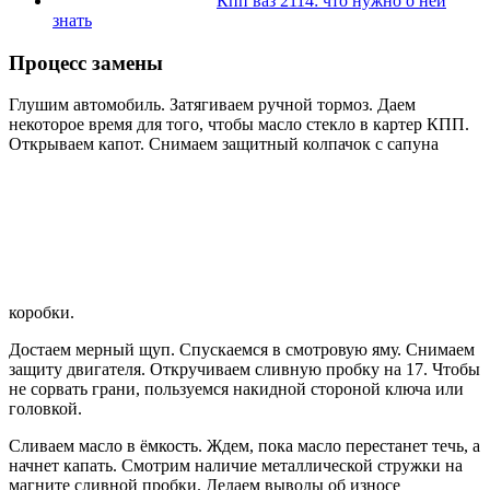
Кпп ваз 2114: что нужно о ней
знать
Процесс замены
Глушим автомобиль. Затягиваем ручной тормоз. Даем
некоторое время для того, чтобы масло стекло в картер КПП.
Открываем капот. Снимаем защитный колпачок с сапуна
коробки.
Достаем мерный щуп. Спускаемся в смотровую яму. Снимаем
защиту двигателя. Откручиваем сливную пробку на 17. Чтобы
не сорвать грани, пользуемся накидной стороной ключа или
головкой.
Сливаем масло в ёмкость. Ждем, пока масло перестанет течь, а
начнет капать. Смотрим наличие металлической стружки на
магните сливной пробки. Делаем выводы об износе