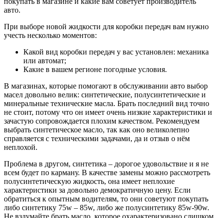
покупать в магазине и какие вам советует производитель
авто.
При выборе новой жидкости для коробки передач вам нужно
учесть несколько моментов:
Какой вид коробки передач у вас установлен: механика
или автомат;
Какие в вашем регионе погодные условия.
В магазинах, которые помогают в обслуживании авто выбор
масел довольно велик: синтетические, полусинтетические и
минеральные технические масла. Брать последний вид точно
не стоит, потому что он имеет очень низкие характеристики и
зачастую сопровождается плохим качеством. Рекомендуем
выбрать синтетическое масло, так как оно великолепно
справляется с техническими задачами, да и отзыв о нём
неплохой.
Проблема в другом, синтетика – дорогое удовольствие и я не
всем будет по карману. В качестве замены можно рассмотреть
полусинтетическую жидкость, она имеет неплохие
характеристики за довольно демократичную цену. Если
обратиться к опытным водителям, то они советуют покупать
либо синтетику 75w – 85w, либо же полусинтетику 85w-90w.
Не вздумайте брать масло, которое охарактеризовано слишком