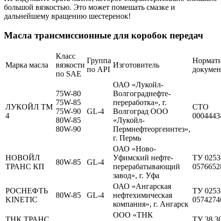
большой вязкостью. Это может помешать смазке и
дальнейшему вращению шестеренок!
Масла трансмиссионные для коробок передач
Класс
Группа
Нормат
Марка масла
вязкости
Изготовитель
по API
докумен
по SAE
ОАО «Лукойл-
75W-80
Волгограднефте-
75W-85
переработка», г.
ЛУКОЙЛ ТМ
СТО
75W-90
GL-4
Волгоград ООО
4
0004443
80W-85
«Лукойл-
80W-90
Пермнефтеоргеинтез»,
г. Пермь
ОАО «Ново-
НОВОЙЛ
Уфимский нефте­
ТУ 0253
80W-85
GL-4
ТРАНС КП
перерабатывающий
0576652
завод», г. Уфа
ОАО «Ангарская
РОСНЕФТЬ
ТУ 0253
80W-85
GL-4
нефтехими­ческая
KINETIC
0574274
компания», г. Ангарск
ООО «ТНК
ТНК ТРАНС
ТУ 38.3