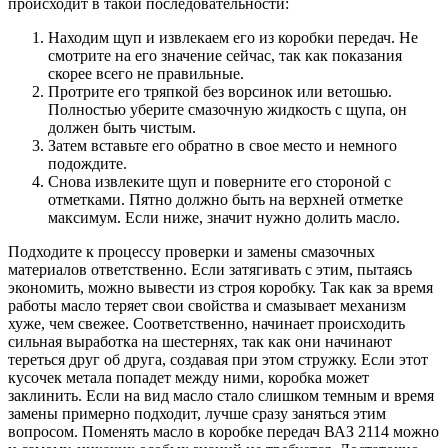
происходит в такой последовательности:
Находим щуп и извлекаем его из коробки передач. Не
смотрите на его значение сейчас, так как показания
скорее всего не правильные.
Протрите его тряпкой без ворсинок или ветошью.
Полностью уберите смазочную жидкость с щупа, он
должен быть чистым.
Затем вставьте его обратно в свое место и немного
подождите.
Снова извлеките щуп и поверните его стороной с
отметками. Пятно должно быть на верхней отметке
максимум. Если ниже, значит нужно долить масло.
Подходите к процессу проверки и замены смазочных
материалов ответственно. Если затягивать с этим, пытаясь
экономить, можно вывести из строя коробку. Так как за время
работы масло теряет свои свойства и смазывает механизм
хуже, чем свежее. Соответственно, начинает происходить
сильная выработка на шестернях, так как они начинают
тереться друг об друга, создавая при этом стружку. Если этот
кусочек метала попадет между ними, коробка может
заклинить. Если на вид масло стало слишком темным и время
замены примерно подходит, лучше сразу заняться этим
вопросом. Поменять масло в коробке передач ВАЗ 2114 можно