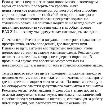
Если даже вы недавно заливали новое масло, рекомендуем
время от времени проверять его уровень. Даже
незначительное понижение допустимого объёма способно
спровоцировать технический сбой, вследствие которого
коробка переключения передач прекратит нормально
функционировать. Неопытные водители не всегда знают, как
правильно проверить уровень масла в коробке передач
ВАЗ-2114, поэтому мы адресуем вам готовые рекомендации.
Сначала откройте капот и визуально осмотрите подкапотное
пространство, чтобы определить, где находится щуп.
Извлеките щуп, вытрите его тщательно ветошью, чтобы
полностью устранить старые масляные следы. Рекомендуем
использовать ветошь, которая не содержит ворсинок. В
противном случае эти ворсинки могут остаться на
поверхности щупа, а затем попасть в трансмиссионное масло.
Теперь просто верните щуп в исходное положение, выждите
несколько минут, вновь извлеките и внимательно посмотрите,
где конкретно находится след от масла. На поверхности щупа
вы обнаружите отметки допустимого максимума и минимума.
Рекомендуется, чтобы масляный след обязательно достигал
отметки допустимого максимума, поскольку в механической
коробке передач установлена шестерня, отвечающая за работу
пятой передачи, она располагается выше остальных