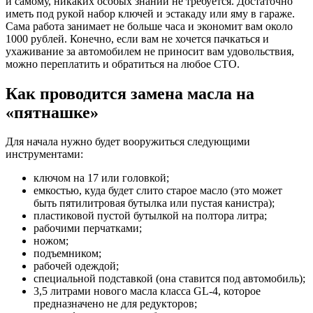
и самому, никаких особых знаний не требуется. Достаточно
иметь под рукой набор ключей и эстакаду или яму в гараже.
Сама работа занимает не больше часа и экономит вам около
1000 рублей. Конечно, если вам не хочется пачкаться и
ухаживание за автомобилем не приносит вам удовольствия,
можно переплатить и обратиться на любое СТО.
Как проводится замена масла на
«пятнашке»
Для начала нужно будет вооружиться следующими
инструментами:
ключом на 17 или головкой;
емкостью, куда будет слито старое масло (это может
быть пятилитровая бутылка или пустая канистра);
пластиковой пустой бутылкой на полтора литра;
рабочими перчатками;
ножом;
подъемником;
рабочей одеждой;
специальной подставкой (она ставится под автомобиль);
3,5 литрами нового масла класса GL-4, которое
предназначено не для редукторов;