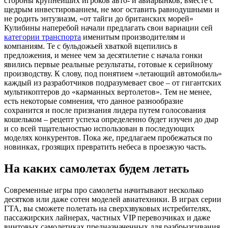
стороны крупнейших игроков авто- и авиарынков, вместе с
щедрым инвестированием, не мог оставить равнодушными и
не родить энтузиазм, «от тайги до британских морей»
Кулибины наперебой начали предлагать свои вариации сей
категории транспорта
именитым производителям и
компаниям. Те с бульдожьей хваткой вцепились в
предложения, и менее чем за десятилетие с начала гонки
явились первые реальные результаты, готовые к серийному
производству. К слову, под понятием «летающий автомобиль»
каждый из разработчиков подразумевает свое – от гигантских
мультикоптеров до «карманных вертолетов». Тем не менее,
есть некоторые сомнения, что данное разнообразие
сохранится и после признания лидера путем голосования
кошельком – рецепт успеха определенно будет изучен до дыр
и со всей тщательностью использован в последующих
моделях конкурентов. Пока же, предлагаем пробежаться по
новинках, грозящих превратить небеса в проезжую часть.
На каких самолетах будем летать
Современные игры про самолеты начитывают несколько
десятков или даже сотен моделей авиатехники. В играх серии
ГТА, вы сможете полетать на сверхзвуковых истребителях,
пассажирских лайнерах, частных VIP перевозчиках и даже
винтовых самолетиках предназначенных для разбрызгивания