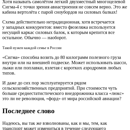
Хотя называть самолётом легкий двухместный многоцелевой
Сигма-4 с точки зрения авиастроения не совсем верно. Это же
кабина вертолёта с парой сноубордов на силовых балках!
Схема действительно нетрадиционная, хотя встречается
у западных конкурентов: вместо фюзеляжа используется
несущий каркас силовых балок, к которым крепится все
остальное. Обычно — наоборот.
Такой нужен каждой семье в России
«Сигма» способна возить до 80 килограмм полезного груза
внутри или на внешней подвеске. Может использовать шасси,
лыжи или поплавки, взлетая с коротких аэродромов любых
типов.
И даже до сих пор эксплуатируется рядом
сельскохозяйственных предприятий. При стоимости чуть
больше среднестатистического внедорожника класса «люкс»
это ли не революция, «форд» от мира российской авиации?
Последнее слово
Надеюсь, вы так же взволнованы, как и мы, тем, как
транспорт может измениться в течение следующего