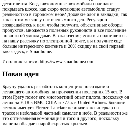
десятилетия. Когда автономные автомобили начинают
покрывать шоссе, как скоро летающие автомобили станут
реальностью в городском небе? Добавьте блог в закладки, так
как в этом месяце у нас очень много дел. Регулярно
возвращайтесь к нам, чтобы получить объективные обзоры
продуктов, множество полезных руководств и все последние
новости об умном доме. В заключение, если вы подпишетесь
на нашу рассылку по электронной почте, вы получите еще
больше интересного контента и 20% скидку на свой первый
заказ здесь, в Smarthome.
Источник записи: https://www.smarthome.com
Новая идея
Брауну удалось разработать концепцию по созданию
летающего автомобиля на протяжении последних 15 лет. В
этом Грегу помог его многолетний опыт пилота, поскольку он
летал на F-18 в ВМС США и 777-х в United Airlines. Бывший
летчик именует Firenze Lanciare не иначе как гиперкар на
трассе и небольшой частный самолет в небе. В реальности же
это оптимальная комбинация и того и другого, поскольку
машина обладает парой скрытых крыльев.