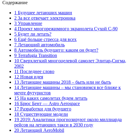
Содержание
1 Будущее летающих машин
2 За все отвечает электроника
3 Управление
4 Проект многорежимного экранолета Сухой С-90
5 Будет ли летать?
6 Ещё больше стресса для всех
7 Летающий автомобиль
8 Автомобиль будущего: каким он будет?
9 Terrafugia Transition
10 Сверхлегкий многоцелевой самолет Элитар-Сигма,
2002
11 Последнее слово
12 Новая идея
13 Летающие машины 2018 – быть или не быть
14 Летающие машины – мы становимся все ближе к
мечте футуристов
15 На каких самолетах будем летать
16 Брюс Бент — Astro Aerospace
17 Разработки для будущего
18 Существующие модели
19 2019: Аналитики прогнозируют около миллиарда
рейсов на летающих такси в 2030 году
20 Летающий AeroMobil