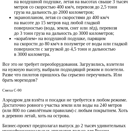
на воздушной подушке, летая на высотах свыше 3 тысяч
метров со скоростью 400 км/ч, перевозя до 2,5 тонн
груза на дальность до 2000 километров;
экранопланом, летая со скоростями до 400 км/ч
на высоте до 15 метров над любой гладкой
поверхностью (вода, земля, снег или лёд), перевозя
до 3 тонн груза на дальность до 3000 километров;
«кораблем» на воздушной подушке, парящим
на скорости до 80 км/ч в полуметре от воды или гладкой
поверхности с загрузкой до 4,5 тонн и дальностью
в 3000 километра.
Все это не требует переоборудования. Загрузились, взлетели
на нужную высоту, выбрали подходящий режим и полетели.
Разве что пилотов пришлось бы серьезно переучивать. Или
брать мореходов?
Смеха С-90
Аэродром для взлёта и посадки не требуется в любом режиме.
Достаточно ровного участка земли или воды на 240 метров
(или 800 по самолётным правилам) с любым покрытием. Хоть
в деревню летай, хоть на острова.
Бизнес-проект предполагал выпуск до 2 тысяч удивительных
многофункциональных аппаратов только для России.