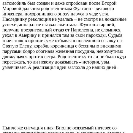
автомобиль был создан и даже опробован после Второй
Мировой дальним родственником Фултона – великого
инженера, похоронившего эпоху паруса в чаде угля.
Наследнику революция не удалась – не смотря на локальные
успехи, аппарат не вызвал ажиотажа. Фултон-старший,
получив презрительный отказ от Наполеона, не сломился,
уехал в Америку и принялся там за свои пароходы. Судьба
знает толк в иронии: уже отбывая в последнюю ссылку на
Святую Елену, корабль корсиканца с бессильно висящими
парусами бодро обогнала железная посудина, невозмутимо
движущаяся против ветра. Родственнику то ли не было куда
переезжать, то ли некому доказывать – история, увы,
умалчивает. А реализация идеи заглохла до наших дней.
Нынче же ситуация иная. Вполне осязаемый интерес со