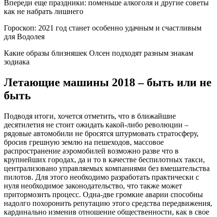
Впереди еще праздники: поменьше алкоголя и другие советы
как не набрать лишнего
Гороскоп: 2021 год станет особенно удачным и счастливым
для Водолея
Какие образы близняшек Олсен подходят разным знакам
зодиака
Летающие машины 2018 – быть или не
быть
Подводя итоги, хочется отметить, что в ближайшие
десятилетия не стоит ожидать какой-либо революции –
рядовые автомобили не бросятся штурмовать стратосферу,
бросив грешную землю на пешеходов, массовое
распространение аэромобилей возможно разве что в
крупнейших городах, да и то в качестве беспилотных такси,
централизовано управляемых компаниями без вмешательства
пилотов. Для этого необходимо разработать практически с
нуля необходимое законодательство, что также может
притормозить процесс. Одна-две громкие аварии способны
надолго похоронить репутацию этого средства передвижения,
кардинально изменив отношение общественности, как в свое