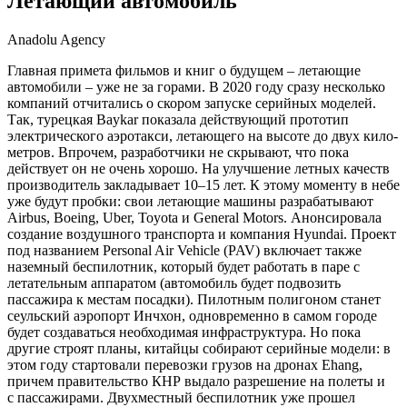
Летающий автомобиль
Anadolu Agency
Главная примета ­фильмов и книг о будущем – летающие
автомобили – уже не за ­горами. В 2020 году ­сразу ­несколько
компаний отчитались о скором запуске серийных моделей.
Так, турецкая Baykar показала действующий прототип
электрического аэротакси, летающего на высоте до двух кило­
метров. Впрочем, разработчики не скрывают, что пока
действует он не очень хорошо. На улучшение летных качеств
производитель закладывает 10–15 лет. К этому моменту в небе
уже будут пробки: свои летающие машины разрабатывают
Airbus, Boeing, Uber, Toyota и General Motors. Анонсировала
создание воздушного транспорта и компания Hyundai. Проект
под названием Personal Air Vehicle (PAV) включает также
наземный беспилотник, который будет работать в паре с
летательным аппаратом (автомобиль будет подво­зить
пассажира к местам посадки). Пилотным полигоном станет
сеульский аэропорт Инчхон, одновременно в самом городе
будет создаваться необходимая инфраструктура. Но пока
другие строят планы, китайцы собирают ­серийные модели: в
этом году стартовали перевозки грузов на дронах Ehang,
причем правительство КНР выдало разрешение на полеты и
с пассажирами. Двухместный беспилотник уже прошел