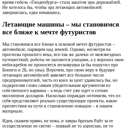
время гибель «Гинденбурга» стала закатом эры дирижаблей.
Не хотелось бы, чтобы эра летающих автомобилей
завершилась, едва начавшись.
Летающие машины – мы становимся
все ближе к мечте футуристов
Мы становимся все ближе к искомой мечте футуристов –
автомобиле, парящим над землей. Однако, несмотря на
прогнозы прошлого века, все-так же далеки от межзвездных
путешествий, роботы не шатаются улицами, а у верхних окон
небоскребов не проносятся легковушки (я бы пошутил про
Боинги и 2Б, но увы). Впрочем, про свою веру в будущее
летающих автомобилей заявляет все большое число
предпринимателей, часть из коих за цент удавилась бы, но
подкрепляя слово самым убедительным аргументом из
собственного кармана – а ведь счет уже идет о сотнях
миллионов долларов. Насколько оправдан оптимизм, что из
себя представляют реально существующие проекты, какие
препятствия на пути к становлению новации – в нашем
материале.
Идея, скажем прямо, не нова, и лавры братьев Райт за ее
осуществление не светят – первый не то аэроплан, не то