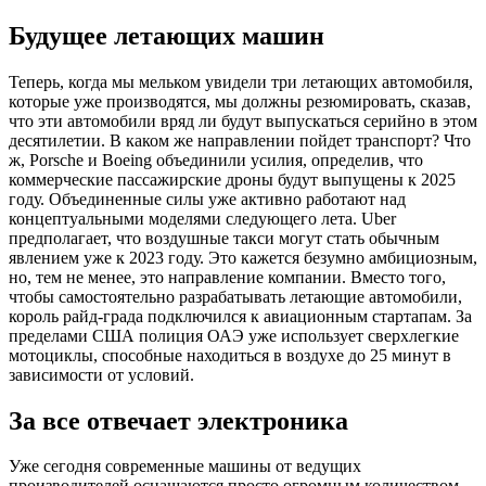
Будущее летающих машин
Теперь, когда мы мельком увидели три летающих автомобиля,
которые уже производятся, мы должны резюмировать, сказав,
что эти автомобили вряд ли будут выпускаться серийно в этом
десятилетии. В каком же направлении пойдет транспорт? Что
ж, Porsche и Boeing объединили усилия, определив, что
коммерческие пассажирские дроны будут выпущены к 2025
году. Объединенные силы уже активно работают над
концептуальными моделями следующего лета. Uber
предполагает, что воздушные такси могут стать обычным
явлением уже к 2023 году. Это кажется безумно амбициозным,
но, тем не менее, это направление компании. Вместо того,
чтобы самостоятельно разрабатывать летающие автомобили,
король райд-града подключился к авиационным стартапам. За
пределами США полиция ОАЭ уже использует сверхлегкие
мотоциклы, способные находиться в воздухе до 25 минут в
зависимости от условий.
За все отвечает электроника
Уже сегодня современные машины от ведущих
производителей оснащаются просто огромным количеством