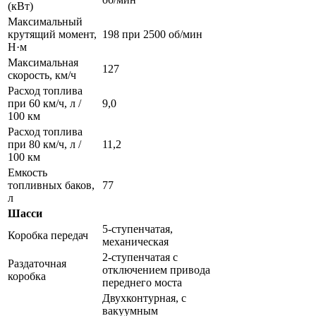
(кВт)
Максимальный
крутящий момент,
198 при 2500 об/мин
Н·м
Максимальная
127
скорость, км/ч
Расход топлива
при 60 км/ч, л /
9,0
100 км
Расход топлива
при 80 км/ч, л /
11,2
100 км
Емкость
топливных баков,
77
л
Шасси
5-ступенчатая,
Коробка передач
механическая
2-ступенчатая с
Раздаточная
отключением привода
коробка
переднего моста
Двухконтурная, с
вакуумным