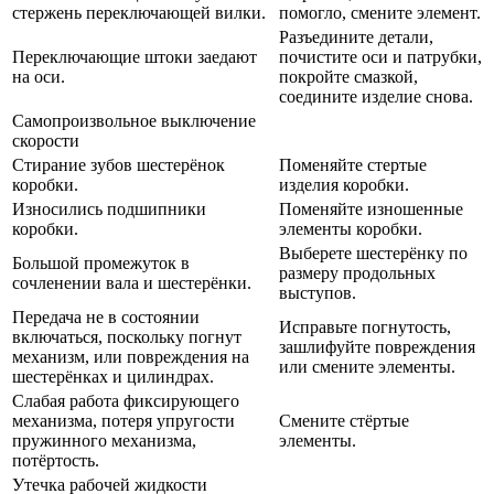
стержень переключающей вилки.
помогло, смените элемент.
Разъедините детали,
Переключающие штоки заедают
почистите оси и патрубки,
на оси.
покройте смазкой,
соедините изделие снова.
Самопроизвольное выключение
скорости
Стирание зубов шестерёнок
Поменяйте стертые
коробки.
изделия коробки.
Износились подшипники
Поменяйте изношенные
коробки.
элементы коробки.
Выберете шестерёнку по
Большой промежуток в
размеру продольных
сочленении вала и шестерёнки.
выступов.
Передача не в состоянии
Исправьте погнутость,
включаться, поскольку погнут
зашлифуйте повреждения
механизм, или повреждения на
или смените элементы.
шестерёнках и цилиндрах.
Слабая работа фиксирующего
механизма, потеря упругости
Смените стёртые
пружинного механизма,
элементы.
потёртость.
Утечка рабочей жидкости