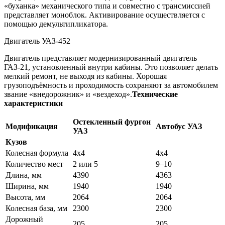
«буханка» механического типа и совместно с трансмиссией
представляет моноблок. Активирование осуществляется с
помощью демультипликатора.
Двигатель УАЗ-452
Двигатель представляет модернизированный двигатель
ГАЗ-21, установленный внутри кабины. Это позволяет делать
мелкий ремонт, не выходя из кабины. Хорошая
грузоподъёмность и проходимость сохраняют за автомобилем
звание «внедорожник» и «вездеход».
Технические
характеристики
Остекленный фургон
Модификация
Автобус УАЗ
УАЗ
Кузов
Колесная формула
4х4
4х4
Количество мест
2 или 5
9–10
Длина, мм
4390
4363
Ширина, мм
1940
1940
Высота, мм
2064
2064
Колесная база, мм
2300
2300
Дорожный
205
205