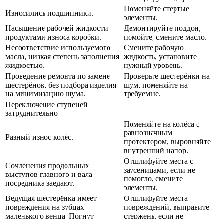
Поменяйте стертые
Износились подшипники.
элементы.
Насыщение рабочей жидкости
Демонтируйте поддон,
продуктами износа коробки.
помойте, смените масло.
Несоответствие используемого
Смените рабочую
масла, низкая степень заполнения
жидкость, установите
жидкостью.
нужный уровень.
Проведение ремонта по замене
Проверьте шестерёнки на
шестерёнок, без подбора изделия
шум, поменяйте на
на минимизацию шума.
требуемые.
Переключение ступеней
затруднительно
Поменяйте на колёса с
равнозначным
Разный износ колёс.
протектором, выровняйте
внутренний напор.
Отшлифуйте места с
Сочленения продольных
заусеницами, если не
выступов главного и вала
помогло, смените
посредника заедают.
элементы.
Ведущая шестерёнка имеет
Отшлифуйте места
повреждения на зубцах
повреждений, выправите
маленького венца. Погнут
стержень, если не