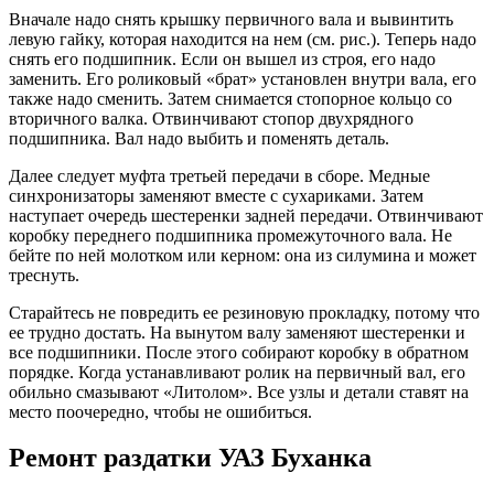
Вначале надо снять крышку первичного вала и вывинтить
левую гайку, которая находится на нем (см. рис.). Теперь надо
снять его подшипник. Если он вышел из строя, его надо
заменить. Его роликовый «брат» установлен внутри вала, его
также надо сменить. Затем снимается стопорное кольцо со
вторичного валка. Отвинчивают стопор двухрядного
подшипника. Вал надо выбить и поменять деталь.
Далее следует муфта третьей передачи в сборе. Медные
синхронизаторы заменяют вместе с сухариками. Затем
наступает очередь шестеренки задней передачи. Отвинчивают
коробку переднего подшипника промежуточного вала. Не
бейте по ней молотком или керном: она из силумина и может
треснуть.
Старайтесь не повредить ее резиновую прокладку, потому что
ее трудно достать. На вынутом валу заменяют шестеренки и
все подшипники. После этого собирают коробку в обратном
порядке. Когда устанавливают ролик на первичный вал, его
обильно смазывают «Литолом». Все узлы и детали ставят на
место поочередно, чтобы не ошибиться.
Ремонт раздатки УАЗ Буханка