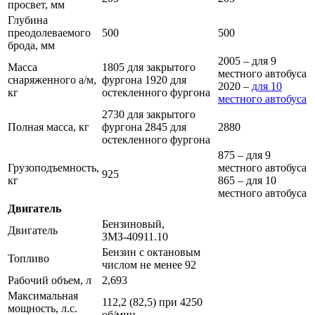
просвет, мм
Глубина
преодолеваемого
500
500
брода, мм
2005 – для 9
Масса
1805 для закрытого
местного автобуса
снаряженного а/м,
фургона 1920 для
2020 –
для 10
кг
остекленного фургона
местного автобуса
2730 для закрытого
Полная масса, кг
фургона 2845 для
2880
остекленного фургона
875 – для 9
Грузоподъемность,
местного автобуса
925
кг
865 – для 10
местного автобуса
Двигатель
Бензиновый,
Двигатель
ЗМЗ-40911.10
Бензин с октановым
Топливо
числом не менее 92
Рабочий объем, л
2,693
Максимальная
112,2 (82,5) при 4250
мощность, л.с.
об/мин