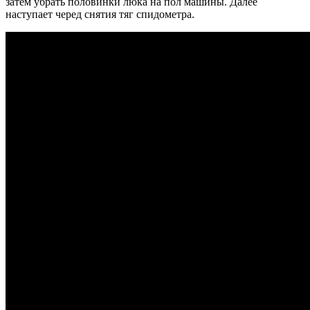
затем убрать половинки люка на пол машины. Далее
наступает черед снятия тяг спидометра.