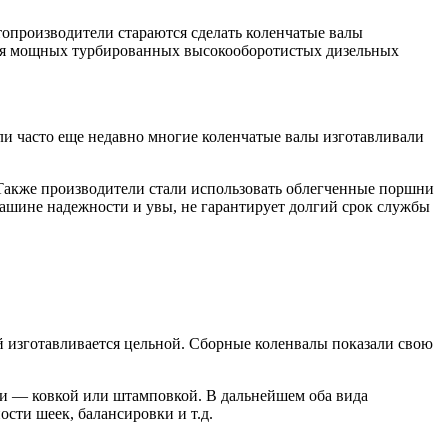
топроизводители стараются сделать коленчатые валы
для мощных турбированных высокооборотистых дизельных
ли часто еще недавно многие коленчатые валы изготавливали
 Также производители стали использовать облегченные поршни
 машине надежности и увы, не гарантирует долгий срок службы
й изготавливается цельной. Сборные коленвалы показали свою
али — ковкой или штамповкой. В дальнейшем оба вида
сти шеек, балансировки и т.д.