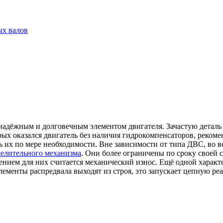
ых валов
надёжным и долговечным элементом двигателя. Зачастую деталь 
ых оказался двигатель без наличия гидрокомпенсаторов, рекоме
ь их по мере необходимости. Вне зависимости от типа ДВС, во в
делительного механизма
. Они более ограничены по сроку своей 
ением для них считается механический износ. Ещё одной характ
ементы распредвала выходят из строя, это запускает цепную ре