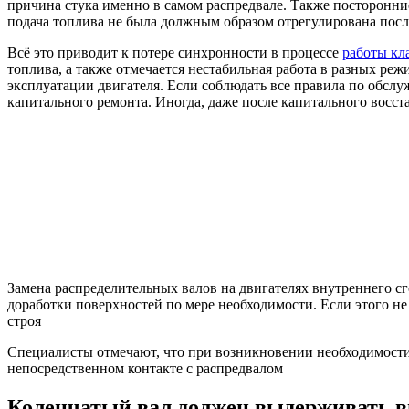
причина стука именно в самом распредвале. Также посторонние
подача топлива не была должным образом отрегулирована посл
Всё это приводит к потере синхронности в процессе
работы кл
топлива, а также отмечается нестабильная работа в разных ре
эксплуатации двигателя. Если соблюдать все правила по обслу
капитального ремонта. Иногда, даже после капитального восста
Замена распределительных валов на двигателях внутреннего сг
доработки поверхностей по мере необходимости. Если этого не
строя
Специалисты отмечают, что при возникновении необходимости 
непосредственном контакте с распредвалом
Коленчатый вал должен выдерживать в