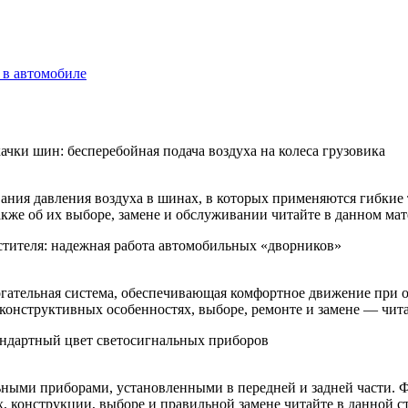
 в автомобиле
и шин: бесперебойная подача воздуха на колеса грузовика
ания давления воздуха в шинах, в которых применяются гибкие
акже об их выборе, замене и обслуживании читайте в данном мат
стителя: надежная работа автомобильных «дворников»
гательная система, обеспечивающая комфортное движение при 
 конструктивных особенностях, выборе, ремонте и замене — читай
тандартный цвет светосигнальных приборов
ными приборами, установленными в передней и задней части. Ф
х, конструкции, выборе и правильной замене читайте в данной ст