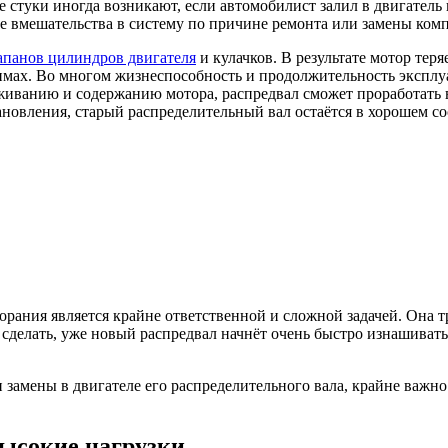
 стуки иногда возникают, если автомобилист залил в двигатель
е вмешательства в систему по причине ремонта или замены ком
апанов цилиндров двигателя
и кулачков. В результате мотор тер
жимах. Во многом жизнеспособность и продолжительность эксплу
живанию и содержанию мотора, распредвал сможет проработать в
новления, старый распределительный вал остаётся в хорошем сос
орания является крайне ответственной и сложной задачей. Она 
 сделать, уже новый распредвал начнёт очень быстро изнашивать
замены в двигателе его распределительного вала, крайне важно
ысокие нагрузки