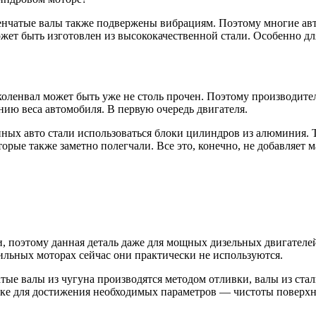
оленчатые валы также подвержены вибрациям. Поэтому многие ав
жет быть изготовлен из высококачественной стали. Особенно 
коленвал может быть уже не столь прочен. Поэтому производите
нию веса автомобиля. В первую очередь двигателя.
нных авто стали использоваться блоки цилиндров из алюминия.
торые также заметно полегчали. Все это, конечно, не добавляет
, поэтому данная деталь даже для мощных дизельных двигателе
ильных моторах сейчас они практически не используются.
атые валы из чугуна производятся методом отливки, валы из ст
ке для достижения необходимых параметров — чистоты поверхно