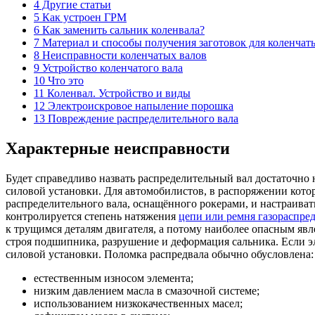
4 Другие статьи
5 Как устроен ГРМ
6 Как заменить сальник коленвала?
7 Материал и способы получения заготовок для коленчат
8 Неисправности коленчатых валов
9 Устройство коленчатого вала
10 Что это
11 Коленвал. Устройство и виды
12 Электроискровое напыление порошка
13 Повреждение распределительного вала
Характерные неисправности
Будет справедливо назвать распределительный вал достаточно 
силовой установки. Для автомобилистов, в распоряжении котор
распределительного вала, оснащённого рокерами, и настраиват
контролируется степень натяжения
цепи или ремня газораспре
к трущимся деталям двигателя, а потому наиболее опасным явл
строя подшипника, разрушение и деформация сальника. Если эл
силовой установки. Поломка распредвала обычно обусловлена:
естественным износом элемента;
низким давлением масла в смазочной системе;
использованием низкокачественных масел;