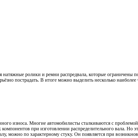
 натяжные ролики и ремни распредвала, которые ограничены по
ерьёзно пострадать. В итоге можно выделить несколько наиболе
нного износа. Многие автомобилисты сталкиваются с проблемой з
компонентов при изготовлении распределительного вала. Но эт
лу, можно по характерному стуку. Он появляется при возникно