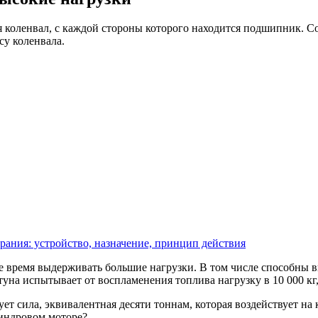
ся коленвал, с каждой стороны которого находится подшипник.
су коленвала.
рания: устройство, назначение, принцип действия
е время выдерживать большие нагрузки. В том числе способны 
на испытывает от воспламенения топлива нагрузку в 10 000 кг, 
ует сила, эквивалентная десяти тоннам, которая воздействует на
линдровом моторе?