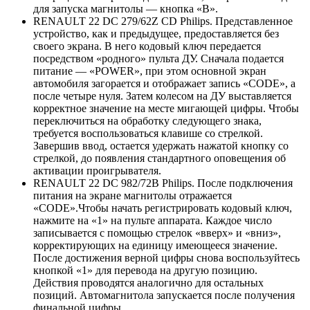
для запуска магнитолы — кнопка «B».
RENAULT 22 DC 279/62Z CD Philips. Представленное
устройство, как и предыдущее, предоставляется без
своего экрана. В него кодовый ключ передается
посредством «родного» пульта ДУ. Сначала подается
питание — «POWER», при этом основной экран
автомобиля загорается и отображает запись «CODE», а
после четыре нуля. Затем колесом на ДУ выставляется
корректное значение на месте мигающей цифры. Чтобы
переключиться на обработку следующего знака,
требуется воспользоваться клавише со стрелкой.
Завершив ввод, остается удержать нажатой кнопку со
стрелкой, до появления стандартного оповещения об
активации проигрывателя.
RENAULT 22 DC 982/72B Philips. После подключения
питания на экране магнитолы отражается
«CODE».Чтобы начать регистрировать кодовый ключ,
нажмите на «1» на пульте аппарата. Каждое число
записывается с помощью стрелок «вверх» и «вниз»,
корректирующих на единицу имеющееся значение.
После достижения верной цифры снова воспользуйтесь
кнопкой «1» для перевода на другую позицию.
Действия проводятся аналогично для остальных
позиций. Автомагнитола запускается после получения
финальной цифры.