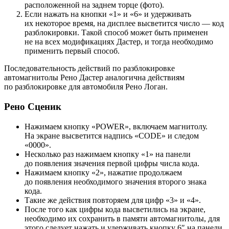
расположенной на заднем торце (фото).
Если нажать на кнопки «1» и «6» и удерживать
их некоторое время, на дисплее высветится число — код
разблокировки. Такой способ может быть применен
не на всех модификациях Дастер, и тогда необходимо
применить первый способ.
Последовательность действий по разблокировке
автомагнитолы Рено Дастер аналогична действиям
по разблокировке для автомобиля Рено Логан.
Рено Сценик
Нажимаем кнопку «POWER», включаем магнитолу.
На экране высветится надпись «CODE» и следом
«0000».
Несколько раз нажимаем кнопку «1» на панели
до появления значения первой цифры числа кода.
Нажимаем кнопку «2», нажатие продолжаем
до появления необходимого значения второго знака
кода.
Такие же действия повторяем для цифр «3» и «4».
После того как цифры кода высветились на экране,
необходимо их сохранить в памяти автомагнитолы, для
этого следует нажать и удерживать кнопку 6″ на панели