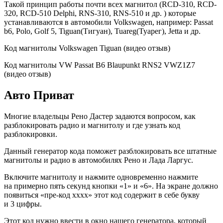
Такой принцип работы почти всех магнитол (RCD-310, RCD-
320, RCD-510 Delphi, RNS-310, RNS-510 и др. ) которые
устанавливаются в автомобили Volkswagen, например: Passat
b6, Polo, Golf 5, Tiguan(Тигуан), Tuareg(Туарег), Jetta и др.
Код магнитолы Volkswagen Tiguan (видео отзыв)
Код магнитолы VW Passat B6 Blaupunkt RNS2 VWZ1Z7
(видео отзыв)
Авто Приват
Многие владельцы Рено Дастер задаются вопросом, как
разблокировать радио и магнитолу и где узнать код
разблокировки.
Данный генератор кода поможет разблокировать все штатные
магнитолы и радио в автомобилях Рено и Лада Ларгус.
Включите магнитолу и нажмите одновременно нажмите
на примерно пять секунд кнопки «1» и «6». На экране должно
появиться «пре-код xxxx» этот код содержит в себе букву
и 3 цифры.
Этот код нужно ввести в окно нашего генератора, который