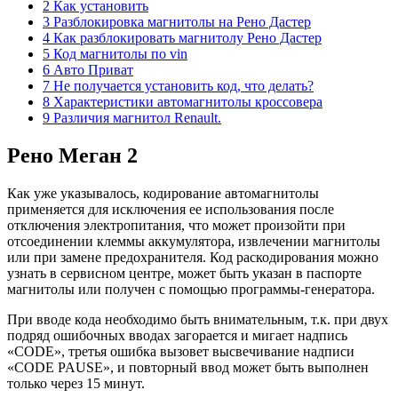
2 Как установить
3 Разблокировка магнитолы на Рено Дастер
4 Как разблокировать магнитолу Рено Дастер
5 Код магнитолы по vin
6 Авто Приват
7 Не получается установить код, что делать?
8 Характеристики автомагнитолы кроссовера
9 Различия магнитол Renault.
Рено Меган 2
Как уже указывалось, кодирование автомагнитолы
применяется для исключения ее использования после
отключения электропитания, что может произойти при
отсоединении клеммы аккумулятора, извлечении магнитолы
или при замене предохранителя. Код раскодирования можно
узнать в сервисном центре, может быть указан в паспорте
магнитолы или получен с помощью программы-генератора.
При вводе кода необходимо быть внимательным, т.к. при двух
подряд ошибочных вводах загорается и мигает надпись
«CODE», третья ошибка вызовет высвечивание надписи
«CODE PAUSE», и повторный ввод может быть выполнен
только через 15 минут.