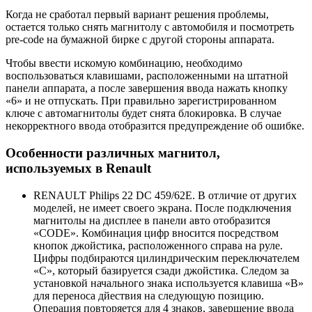
Когда не сработал первый вариант решения проблемы,
остается только снять магнитолу с автомобиля и посмотреть
pre-code на бумажной бирке с другой стороны аппарата.
Чтобы ввести искомую комбинацию, необходимо
воспользоваться клавишами, расположенными на штатной
панели аппарата, а после завершения ввода нажать кнопку
«6» и не отпускать. При правильно зарегистрированном
ключе с автомагнитолы будет снята блокировка. В случае
некорректного ввода отобразится предупреждение об ошибке.
Особенности различных магнитол,
используемых в Renault
RENAULT Philips 22 DC 459/62E. В отличие от других
моделей, не имеет своего экрана. После подключения
магнитолы на дисплее в панели авто отобразится
«CODE». Комбинация цифр вносится посредством
кнопок джойстика, расположенного справа на руле.
Цифры подбираются цилиндрическим переключателем
«С», который базируется сзади джойстика. Следом за
установкой начального знака используется клавиша «В»
для переноса дйествия на следующую позицию.
Операция повторяется для 4 знаков, завершение ввода