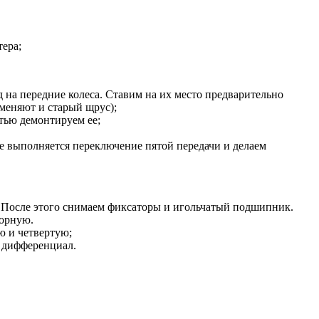
тера;
на передние колеса. Ставим на их место предварительно
меняют и старый щрус);
тью демонтируем ее;
 выполняется переключение пятой передачи и делаем
 После этого снимаем фиксаторы и игольчатый подшипник.
порную.
ю и четвертую;
м дифференциал.