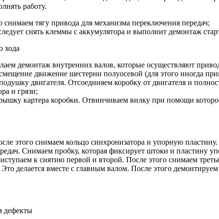
олнять работу.
о снимаем тягу привода для механизма переключения передач;
следует снять клеммы с аккумулятора и выполнит демонтаж стар
о хода
лаем демонтаж внутренних валов, которые осуществляют привод 
 смещение движение шестерни полуосевой (для этого иногда при
подушку двигателя. Отсоединяем коробку от двигателя и полнос
ра и грязи;
рышку картера коробки. Отвинчиваем вилку при помощи которое
сле этого снимаем кольцо синхронизатора и упорную пластину.
едач. Снимаем пробку, которая фиксирует штоки и пластину у
иступаем к снятию первой и второй. После этого снимаем треть
. Это делается вместе с главным валом. После этого демонтируе
м дефекты