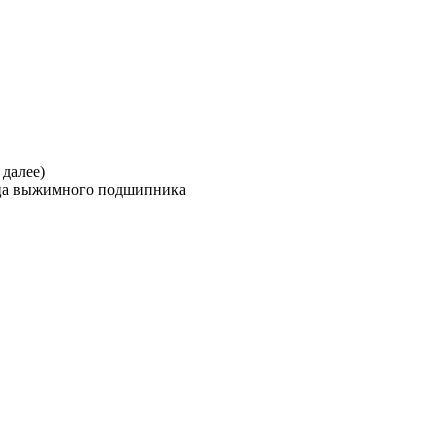
 далее)
анца выжимного подшипника