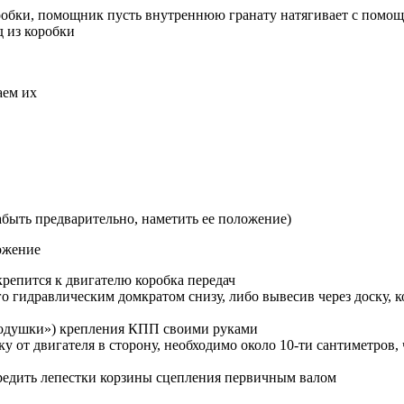
робки, помощник пусть внутреннюю гранату натягивает с помощ
д из коробки
аем их
абыть предварительно, наметить ее положение)
ожение
крепится к двигателю коробка передач
о гидравлическим домкратом снизу, либо вывесив через доску, к
«подушки») крепления КПП своими руками
у от двигателя в сторону, необходимо около 10-ти сантиметров
редить лепестки корзины сцепления первичным валом