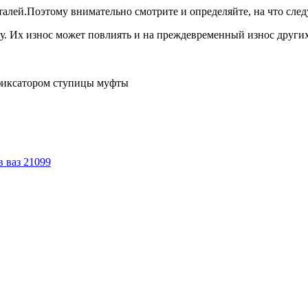
еталей.Поэтому внимательно смотрите и определяйте, на что сле
у. Их износ может повлиять и на преждевременный износ других
 фиксатором ступицы муфты
в ваз 21099