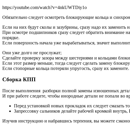
https://youtube.com/watch?v=4nkUWTDiy1o
Обязательно следует осмотреть блокирующие кольца и синхро
Если на них будут сколы и зазубрины, сразу надо их заменить н
При осмотре подшипников сразу следует обратить внимание на 
порядке.
Если поверхность начала уже вырабатываться, значит выполни
Они уже долго не прослужат;
Сделайте проверку зазора между шестернями и кольцами блоки
Если этот размер меньше, тогда следует сделать замену блокир
Если стопорные кольца потеряли упругость, сразу их замените
Сборка КПП
После выполнения разборки полной замены изношенных деталей 
И при работе следите, чтобы инородные детали не попали во в
Перед установкой новых прокладок их следует смазать т
Запрессовку сальников делайте рабочей кромкой внутрь,
Изучив инструкцию и набравшись терпения, вы можете сэконом