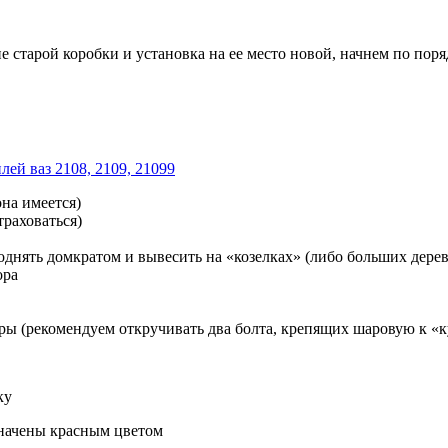
е старой коробки и установка на ее место новой, начнем по поряд
ей ваз 2108, 2109, 21099
она имеется)
траховаться)
поднять домкратом и вывесить на «козелках» (либо больших де
ора
ры (рекомендуем откручивать два болта, крепящих шаровую к «к
ку
значены красным цветом