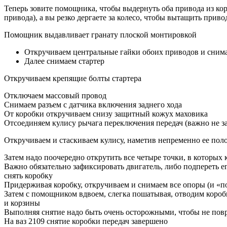
Теперь зовите помощника, чтобы выдернуть оба привода из ко
привода), а вы резко дергаете за колесо, чтобы вытащить приво
Помощник выдавливает гранату плоской монтировкой
Откручиваем центральные гайки обоих приводов и сним
Далее снимаем стартер
Откручиваем крепящие болты стартера
Отключаем массовый провод
Снимаем разъем с датчика включения заднего хода
От коробки откручиваем снизу защитный кожух маховика
Отсоединяем кулису рычага переключения передач (важно не з
Откручиваем и стаскиваем кулису, наметив непременно ее пол
Затем надо поочередно открутить все четыре точки, в которых 
Важно обязательно зафиксировать двигатель, либо подпереть ег
снять коробку
Придерживая коробку, откручиваем и снимаем все опоры (и 
Затем с помощником вдвоем, слегка пошатывая, отводим коробк
и корзины
Выполняя снятие надо быть очень осторожными, чтобы не пов
На ваз 2109 снятие коробки передач завершено