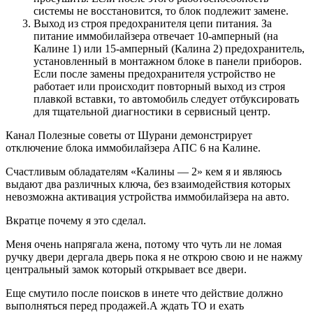
системы не восстановится, то блок подлежит замене.
Выход из строя предохранителя цепи питания. За
питание иммобилайзера отвечает 10-амперный (на
Калине 1) или 15-амперный (Калина 2) предохранитель,
установленный в монтажном блоке в панели приборов.
Если после замены предохранителя устройство не
работает или происходит повторный выход из строя
плавкой вставки, то автомобиль следует отбуксировать
для тщательной диагностики в сервисный центр.
Канал Полезные советы от Шурани демонстрирует
отключение блока иммобилайзера АПС 6 на Калине.
Счастливым обладателям «Калины — 2» кем я и являюсь
выдают два различных ключа, без взаимодействия которых
невозможна активация устройства иммобилайзера на авто.
Вкратце почему я это сделал.
Меня очень напрягала жена, потому что чуть ли не ломая
ручку двери дергала дверь пока я не открою свою и не нажму
центральный замок который открывает все двери.
Еще смутило после поисков в инете что действие должно
выполняться перед продажей.А ждать ТО и ехать