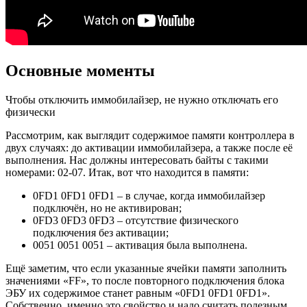
Основные моменты
Чтобы отключить иммобилайзер, не нужно отключать его
физически
Рассмотрим, как выглядит содержимое памяти контроллера в
двух случаях: до активации иммобилайзера, а также после её
выполнения. Нас должны интересовать байты с такими
номерами: 02-07. Итак, вот что находится в памяти:
0FD1 0FD1 0FD1 – в случае, когда иммобилайзер
подключён, но не активирован;
0FD3 0FD3 0FD3 – отсутствие физического
подключения без активации;
0051 0051 0051 – активация была выполнена.
Ещё заметим, что если указанные ячейки памяти заполнить
значениями «FF», то после повторного подключения блока
ЭБУ их содержимое станет равным «0FD1 0FD1 0FD1».
Собственно, именно это свойство и надо считать полезным.