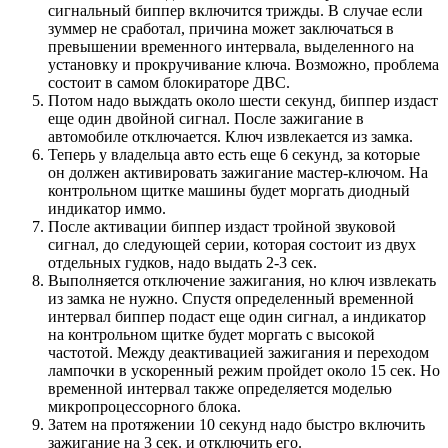
сигнальный биппер включится трижды. В случае если
зуммер не сработал, причина может заключаться в
превышении временного интервала, выделенного на
установку и прокручивание ключа. Возможно, проблема
состоит в самом блокираторе ДВС.
Потом надо выждать около шести секунд, биппер издаст
еще один двойной сигнал. После зажигание в
автомобиле отключается. Ключ извлекается из замка.
Теперь у владельца авто есть еще 6 секунд, за которые
он должен активировать зажигание мастер-ключом. На
контрольном щитке машины будет моргать диодный
индикатор иммо.
После активации биппер издаст тройной звуковой
сигнал, до следующей серии, которая состоит из двух
отдельных гудков, надо выдать 2-3 сек.
Выполняется отключение зажигания, но ключ извлекать
из замка не нужно. Спустя определенный временной
интервал биппер подаст еще один сигнал, а индикатор
на контрольном щитке будет моргать с высокой
частотой. Между деактивацией зажигания и переходом
лампочки в ускоренный режим пройдет около 15 сек. Но
временной интервал также определяется моделью
микропроцессорного блока.
Затем на протяжении 10 секунд надо быстро включить
зажигание на 3 сек. и отключить его.