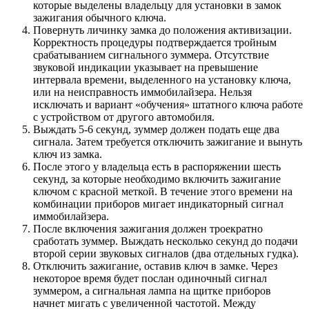
которые выделены владельцу для установки в замок
зажигания обычного ключа.
Повернуть личинку замка до положения активизации.
Корректность процедуры подтверждается тройным
срабатыванием сигнального зуммера. Отсутствие
звуковой индикации указывает на превышение
интервала времени, выделенного на установку ключа,
или на неисправность иммобилайзера. Нельзя
исключать и вариант «обучения» штатного ключа работе
с устройством от другого автомобиля.
Выждать 5-6 секунд, зуммер должен подать еще два
сигнала. Затем требуется отключить зажигание и вынуть
ключ из замка.
После этого у владельца есть в распоряжении шесть
секунд, за которые необходимо включить зажигание
ключом с красной меткой. В течение этого времени на
комбинации приборов мигает индикаторный сигнал
иммобилайзера.
После включения зажигания должен троекратно
сработать зуммер. Выждать несколько секунд до подачи
второй серии звуковых сигналов (два отдельных гудка).
Отключить зажигание, оставив ключ в замке. Через
некоторое время будет послан одиночный сигнал
зуммером, а сигнальная лампа на щитке приборов
начнет мигать с увеличенной частотой. Между