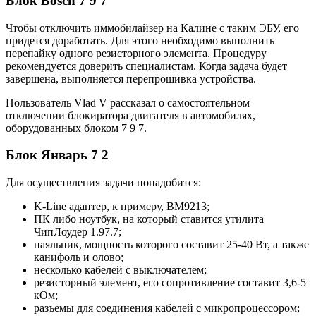
Блок Bosch 7 9 7
Чтобы отключить иммобилайзер на Калине с таким ЭБУ, его
придется доработать. Для этого необходимо выполнить
перепайку одного резисторного элемента. Процедуру
рекомендуется доверить специалистам. Когда задача будет
завершена, выполняется перепрошивка устройства.
Пользователь Vlad V рассказал о самостоятельном
отключении блокиратора двигателя в автомобилях,
оборудованных блоком 7 9 7.
Блок Январь 7 2
Для осуществления задачи понадобится:
K-Line адаптер, к примеру, ВМ9213;
ПК либо ноутбук, на который ставится утилита
ЧипЛоудер 1.97.7;
паяльник, мощность которого составит 25-40 Вт, а также
канифоль и олово;
несколько кабелей с выключателем;
резисторный элемент, его сопротивление составит 3,6-5
кОм;
разъемы для соединения кабелей с микропроцессором;