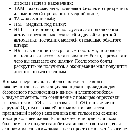
ли жила зашла в наконечник;
ТАМ – алюмомедный, позволяют безопасно прикрепить
алюминиевый проводник к медной шине;
ТА – алюминиевый;
ПМ – медный, под пайку;
НШП – штифтовой, используется для подключения
автоматических выключателей и другой защитной
автоматики последних моделей с помощью обжатого
штыря;
НБ – наконечники со срывными болтами, позволяют
выполнить опрессовку затягиванием болта, в результате
чего вы срываете его шляпку. После этого болты
раскрутить не получится, а оконцевание жил получится
достаточно качественным.
Вот мы и перечислил наиболее популярные виды
наконечников, позволяющих оконцевать проводник для
безопасного подключения к шинам и электроприборам.
Следует отметить, что соединение с помощью опрессовки
разрешается в ПУЭ 2.1.21 (глава 2.1 ПУЭ), в отличие от
скруток! Одним из важнейших моментов является
правильный выбор наконечника или гильзы под сечение
токопроводящей жилы. Если наконечник будет слишком
большим – не получится добиться хорошего контакта, если
слишком маленьким – жила в него просто не влезет. Также не