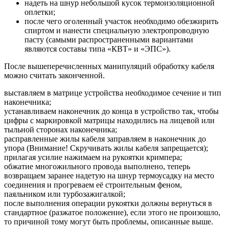
надеть на шнур небольшой кусок термоизоляционной
оплетки;
после чего оголенный участок необходимо обезжирить
спиртом и нанести специальную электропроводную
пасту (самыми распространенными вариантами
являются составы типа «КВТ» и «ЭПС»).
После вышеперечисленных манипуляций обработку кабеля
можно считать законченной.
выставляем в матрице устройства необходимое сечение и тип
наконечника;
устанавливаем наконечник до конца в устройство так, чтобы
цифры с маркировкой матрицы находились на лицевой или
тыльной сторонах наконечника;
расправленные жилы кабеля заправляем в наконечник до
упора (Внимание! Скручивать жилы кабеля запрещается);
прилагая усилие нажимаем на рукоятки кримпера;
обжатие многожильного провода выполнено, теперь
возвращаем заранее надетую на шнур термоусадку на место
соединения и прогреваем её строительным феном,
паяльником или турбозажигалкой;
после выполнения операции рукоятки должны вернуться в
стандартное (разжатое положение), если этого не произошло,
то причиной тому могут быть проблемы, описанные выше.